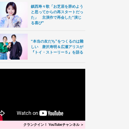
鎮西寿々歌「お芝居を辞めよう
と思ってからの再スタートだっ
た」 主演作で再会した“演じ
る喜び”
“本当の友だち”をつくるのは難
しい 唐沢寿明＆広瀬アリスが
『トイ・ストーリー５』を語る
クランクイン！ YouTubeチャンネル ＞