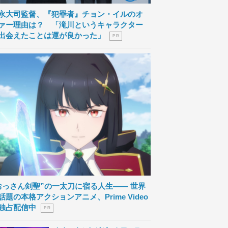
永大司監督、『犯罪者』チョン・イルのオ
ァー理由は？ 「滝川というキャラクター
出会えたことは運が良かった」
P R
おっさん剣聖”の一太刀に宿る人生―― 世界
話題の本格アクションアニメ、Prime Video
独占配信中
P R