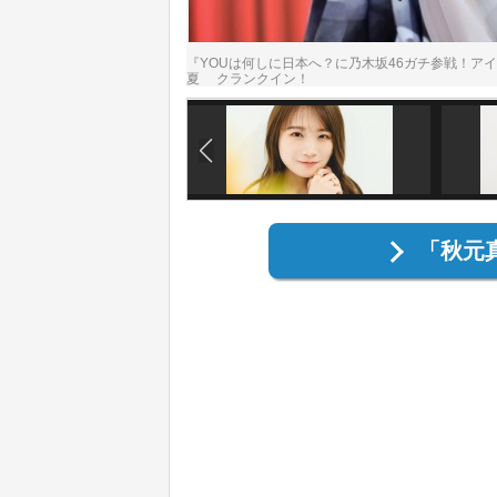
『YOUは何しに日本へ？に乃木坂46ガチ参戦！ア
夏 クランクイン！
「秋元