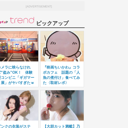
[ADVERTISEMENT]
ピックアップ
カメラに映らなけれ
『映画ちいかわ』コラ
ば“盗み”OK！ 体験
ボカフェ 話題の「人
型コンビニ「ギガマー
魚の煮付け」食べてみ
ト展」がヤバすぎたｗ
た〈取材レポ〉
ピンクの衣装がステ
【大胆カット満載】乃