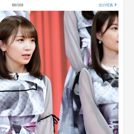
86/168
次の写真