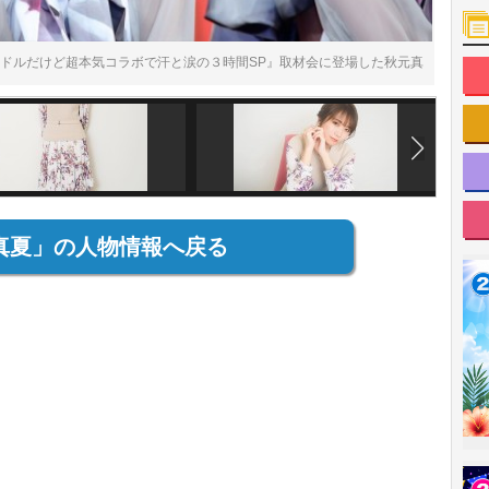
イドルだけど超本気コラボで汗と涙の３時間SP』取材会に登場した秋元真
真夏」の人物情報へ戻る