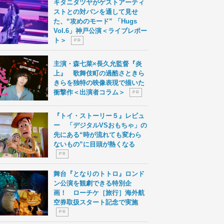
キタニタツヤがゲストアーティ
ストとの対バンを通して見せ
た、“攻めのモード” 「Hugs
Vol.6」神戸公演＜ライブレポー
ト＞
P R
主演・森七菜×長久允監督『炎
上』 歌舞伎町の過酷さときら
きらを独特の映像表現で描いた
衝撃作＜出演者コラム＞
P R
『トイ・ストーリー５』レビュ
ー 「デジタルVSおもちゃ」の
先にある“時が流れても変わら
ないもの”に目頭が熱くなる
P R
舞台『となりのトトロ』ロンド
ン公演を観劇できる特別企
画！ ローチケ［旅行］海外航
空券取扱スタート記念で実施
P R