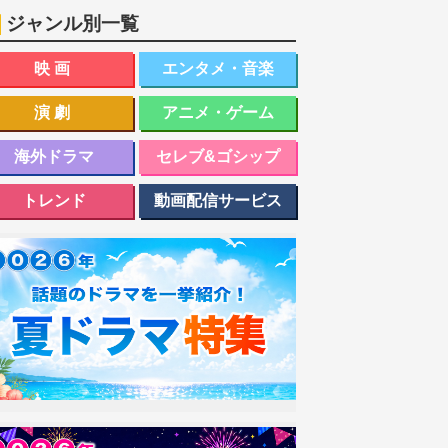
ジャンル別一覧
映画
エンタメ・音楽
演劇
アニメ・ゲーム
海外ドラマ
セレブ&ゴシップ
トレンド
動画配信サービス