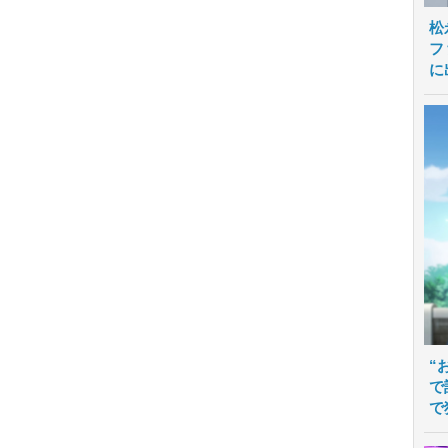
松
フ
に
“
で
で