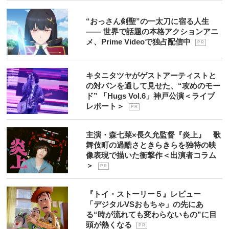
“おっさん剣聖”の一太刀に宿る人生
―― 世界で話題の本格アクションアニ
メ、Prime Videoで独占配信中
P R
キタニタツヤがゲストアーティストと
の対バンを通して見せた、“攻めのモー
ド” 「Hugs Vol.6」神戸公演＜ライブ
レポート＞
P R
主演・森七菜×長久允監督『炎上』 歌
舞伎町の過酷さときらきらを独特の映
像表現で描いた衝撃作＜出演者コラム
＞
P R
『トイ・ストーリー５』レビュー
「デジタルVSおもちゃ」の先にあ
る“時が流れても変わらないもの”に目
頭が熱くなる
P R