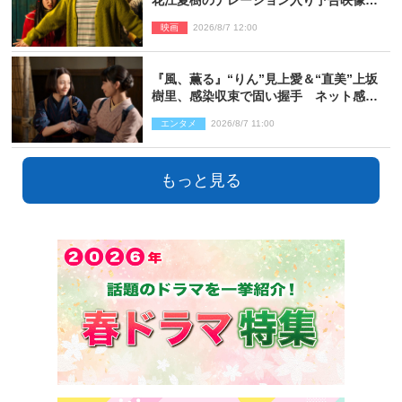
禁「あふれ出る温かさに涙が止まらな
映画
2026/8/7 12:00
い！」
『風、薫る』“りん”見上愛＆“直美”上坂
樹里、感染収束で固い握手 ネット感動
「このバディは最強」「アツい」
エンタメ
2026/8/7 11:00
もっと見る