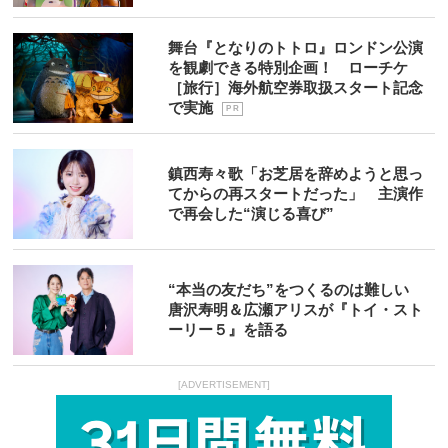
舞台『となりのトトロ』ロンドン公演
を観劇できる特別企画！ ローチケ
［旅行］海外航空券取扱スタート記念
で実施
P R
鎮西寿々歌「お芝居を辞めようと思っ
てからの再スタートだった」 主演作
で再会した“演じる喜び”
“本当の友だち”をつくるのは難しい
唐沢寿明＆広瀬アリスが『トイ・スト
ーリー５』を語る
[ADVERTISEMENT]