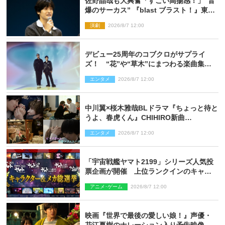
佐野晶哉も大興奮「すごい高揚感！」“音
爆のサーカス” 『blast ブラスト！』東京
公演が開幕！
演劇
2026/8/7 12:00
デビュー25周年のコブクロがサプライ
ズ！ “花”や“草木”にまつわる楽曲集め
た新コンセプトアルバムを“花の日”に配
エンタメ
2026/8/7 12:00
信リリース
中川翼×桜木雅哉BLドラマ『ちょっと待と
うよ、春虎くん』CHIHIRO新曲
「Honeyy」がED主題歌に決定！
エンタメ
2026/8/7 12:00
「宇宙戦艦ヤマト2199」シリーズ人気投
票企画が開催 上位ランクインのキャラ
クター＆メカは新規描き下ろしイラスト
アニメ･ゲーム
2026/8/7 12:00
を制作
映画『世界で最後の愛しい娘！』声優・
花江夏樹のナレーション入り予告映像解