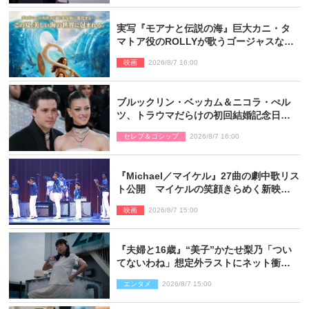
実写『モアナと伝説の海』巨大カニ・タ
マトア役のROLLYが歌うゴージャスな劇
中歌「シャイニー」本編映像解禁
映画
2026/8/7 16:00
ブルックリン・ベッカム＆ニコラ・ぺル
ツ、トラウマだらけの初回結婚記念日は
もう祝わない
セレブ＆ゴシップ
2026/8/7 16:00
『Michael／マイケル』27曲の劇中歌リス
ト公開 マイケルの笑顔きらめく新映像
も
映画
2026/8/7 15:00
『夫婦と16歳』“美子”かたせ梨乃「つい
てないわね」想定外ラストにネット衝撃
「ヤバすぎ…」「怖えぇ」（ネタバレあ
エンタメ
2026/8/7 15:00
り）