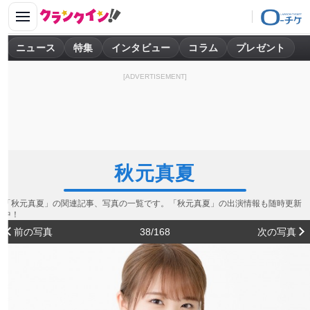
ニュース
特集
インタビュー
コラム
プレゼント
[ADVERTISEMENT]
秋元真夏
「秋元真夏」の関連記事、写真の一覧です。「秋元真夏」の出演情報も随時更新
中！
前の写真
38/168
次の写真