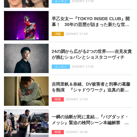
エンタメ
2026/8/7 17:00
早乙女太一『TOKYO INSIDE CLUB』開
幕！ 30年の芸歴が詰まった新たな世界
観
演劇
2026/8/7 17:00
24の調から広がる2つの世界――吉見友貴
が挑むショパンとショスタコーヴィチ
エンタメ
2026/8/7 17:00
吉岡里帆＆奈緒、DV被害者と刑事の葛藤
を熱演 『シャドウワーク』迫真の新場
面写真公開
映画
2026/8/7 17:00
一瞬の油断が死に直結…『バグダッド・
メッシ』緊迫の検問シーン本編解禁 監
督メッセージも到着
映画
2026/8/7 16:50