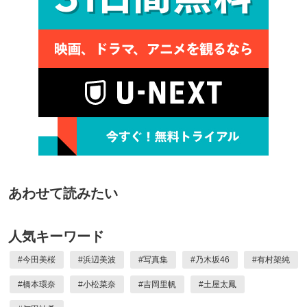
あわせて読みたい
人気キーワード
#
今田美桜
#
浜辺美波
#
写真集
#
乃木坂46
#
有村架純
#
橋本環奈
#
小松菜奈
#
吉岡里帆
#
土屋太鳳