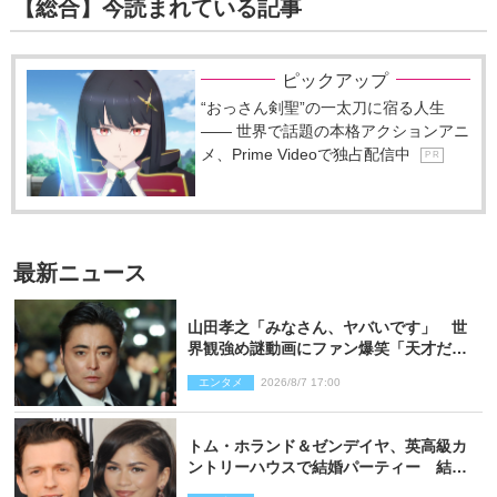
【総合】今読まれている記事
ピックアップ
“おっさん剣聖”の一太刀に宿る人生
―― 世界で話題の本格アクションアニ
メ、Prime Videoで独占配信中
P R
最新ニュース
山田孝之「みなさん、ヤバいです」 世
界観強め謎動画にファン爆笑「天才だ
わ」
エンタメ
2026/8/7 17:00
トム・ホランド＆ゼンデイヤ、英高級カ
ントリーハウスで結婚パーティー 結婚
指輪を身に着けたトムも初キャッチ