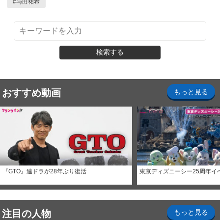
#
与田祐希
検索する
おすすめ動画
もっと見る
『GTO』連ドラが28年ぶり復活
東京ディズニーシー25周年イ
注目の人物
もっと見る