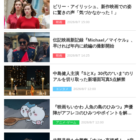
ビリー・アイリッシュ、新作映画での姿
に驚きの声「気づかなかった！」
映画
2026/8/7 15:00
伝記映画新記録『Michael／マイケル』、
早ければ年内に続編の撮影開始
映画
2026/8/7 14:25
中島健人主演『SとX』30代の“いま”のリ
アルを切り取った新場面写真5点解禁
エンタメ
2026/8/7 12:00
『映画ちいかわ 人魚の島のひみつ』声優
陣がアフレコのひみつやポイントを解
説！ 新カットも到着
アニメ･ゲーム
2026/8/7 12:00