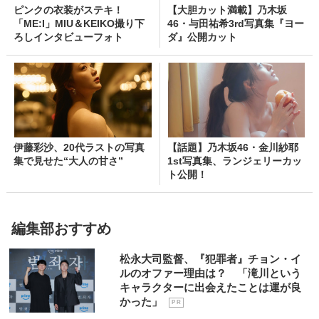
ピンクの衣装がステキ！
【大胆カット満載】乃木坂
「ME:I」MIU＆KEIKO撮り下
46・与田祐希3rd写真集『ヨー
ろしインタビューフォト
ダ』公開カット
伊藤彩沙、20代ラストの写真
【話題】乃木坂46・金川紗耶
集で見せた“大人の甘さ”
1st写真集、ランジェリーカッ
ト公開！
編集部おすすめ
松永大司監督、『犯罪者』チョン・イ
ルのオファー理由は？ 「滝川という
キャラクターに出会えたことは運が良
かった」
P R