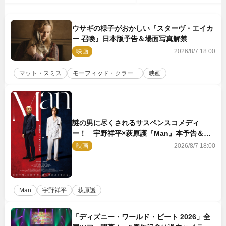
ウサギの様子がおかしい『スターヴ・エイカ
ー 召喚』日本版予告＆場面写真解禁
映画
2026/8/7 18:00
マット・スミス
モーフィッド・クラー...
映画
謎の男に尽くされるサスペンスコメディ
ー！ 宇野祥平×萩原護『Man』本予告＆新
ビジュアル解禁
映画
2026/8/7 18:00
Man
宇野祥平
萩原護
「ディズニー・ワールド・ビート 2026」全