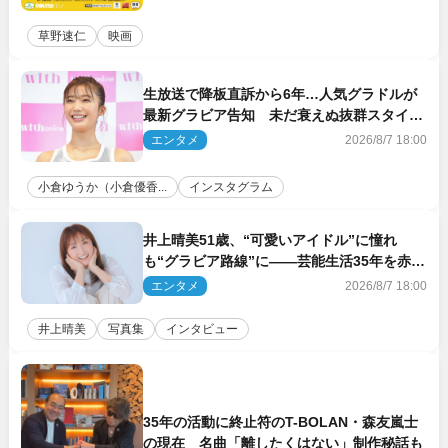
草野速仁
映画
生放送で降板直訴から6年…人気グラドルが
最新グラビア告知 未だ衰えぬ抜群スタイル
に反響
エンタメ
2026/8/7 18:00
小倉ゆうか（小倉優香...
インスタグラム
井上晴美51歳、“可愛いアイドル”に憧れ
も“グラビア路線”に――芸能生活35年を赤
裸々に語る 27年ぶりに写真集発売
エンタメ
2026/8/7 18:00
井上晴美
写真集
インタビュー
35年の活動に終止符のT-BOLAN・森友嵐士
の現在 名曲「離したくはない」制作秘話も