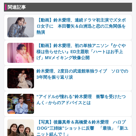
関連記事
【動画】鈴木愛理、連続ドラマ初主演でズタボ
ロ女子に 本田響矢＆白洲迅と恋の三角関係を
熱演
【動画】鈴木愛理、初の単独アニソン『かぐや
様は告らせたい』ED主題歌「ハートはお手上
げ」MVメイキング映像公開
鈴木愛理、2度目の武道館単独ライブ ソロでの
3年間を振り返り涙
“アイドルが憧れる”鈴木愛理 衝撃を受けたつ
んく♂からのアドバイスとは
【写真】後藤真希＆高橋愛＆鈴木愛理 ハロプ
ロOG“三姉妹”ショットに反響 「最強」「新ユ
ニット組んで！」