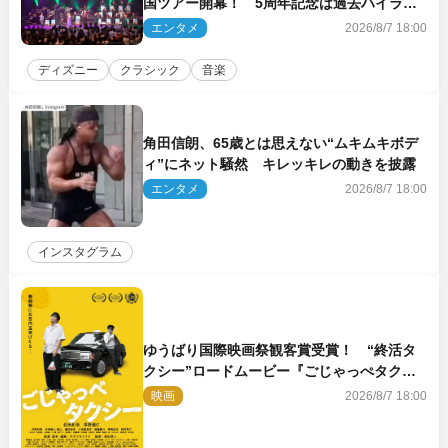
国ツアー開幕！ 5周年記念は過去ハイライ
ト＆クルーズ旅を大満喫！【潜入レポート】
エンタメ
2026/8/7 18:00
ディズニー
クラシック
音楽
角田信朗、65歳とは思えない“ムキムキボデ
ィ”にネット騒然 キレッキレの動きを披露
エンタメ
2026/8/7 18:00
インスタグラム
ゆうばり国際映画祭観客賞受賞！ “終活タ
クシー”ロードムービー『ごじゃっぺタクシ
ー』10月公開＆予告解禁
映画
2026/8/7 18:00