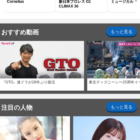
Cornelius
新日本プロレス G1
ミュージカル『R
CLIMAX 36
おすすめ動画
もっと見る
『GTO』連ドラが28年ぶり復活
東京ディズニーシー25周年イ
注目の人物
もっと見る