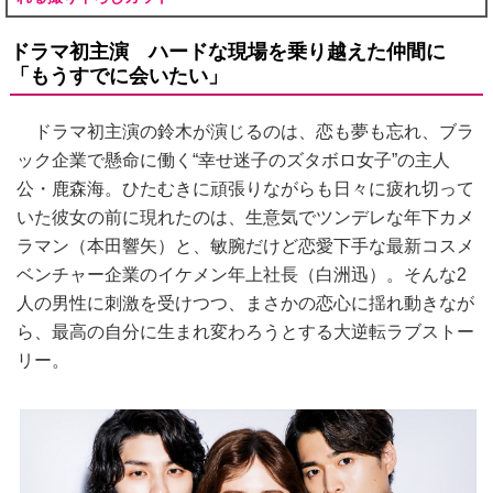
ドラマ初主演 ハードな現場を乗り越えた仲間に
「もうすでに会いたい」
ドラマ初主演の鈴木が演じるのは、恋も夢も忘れ、ブラ
ック企業で懸命に働く“幸せ迷子のズタボロ女子”の主人
公・鹿森海。ひたむきに頑張りながらも日々に疲れ切って
いた彼女の前に現れたのは、生意気でツンデレな年下カメ
ラマン（本田響矢）と、敏腕だけど恋愛下手な最新コスメ
ベンチャー企業のイケメン年上社長（白洲迅）。そんな2
人の男性に刺激を受けつつ、まさかの恋心に揺れ動きなが
ら、最高の自分に生まれ変わろうとする大逆転ラブストー
リー。