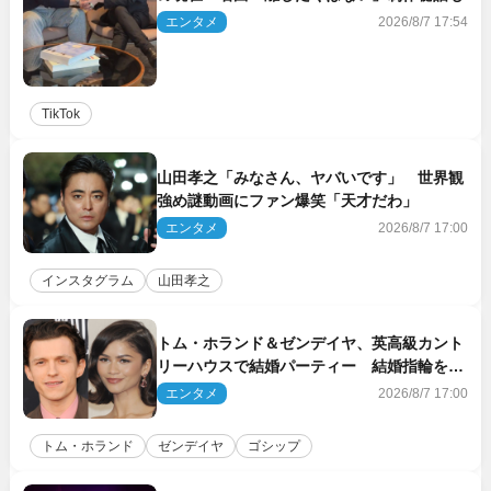
エンタメ
2026/8/7 17:54
TikTok
山田孝之「みなさん、ヤバいです」 世界観
強め謎動画にファン爆笑「天才だわ」
エンタメ
2026/8/7 17:00
インスタグラム
山田孝之
トム・ホランド＆ゼンデイヤ、英高級カント
リーハウスで結婚パーティー 結婚指輪を身
に着けたトムも初キャッチ
エンタメ
2026/8/7 17:00
トム・ホランド
ゼンデイヤ
ゴシップ