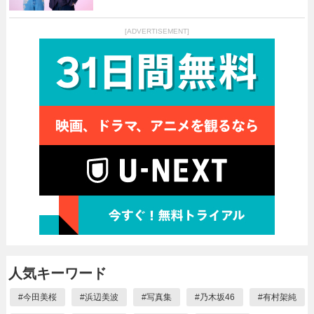
[ADVERTISEMENT]
人気キーワード
#
今田美桜
#
浜辺美波
#
写真集
#
乃木坂46
#
有村架純