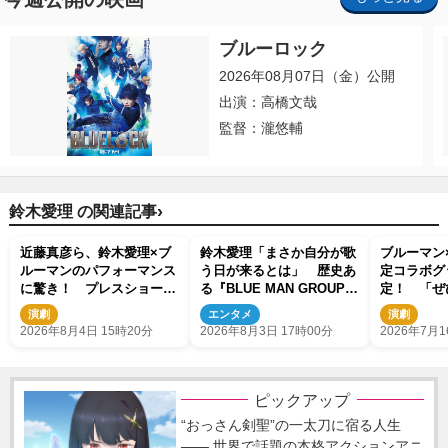
ブルーロック
2026年08月07日（金）公開
出演：高橋文哉
監督：瀧悠輔
›
鈴木愛理 の関連記事
近藤真彦ら、鈴木愛理×ブ
鈴木愛理「まさか自分が歌
ブルーマン
ルーマンのパフォーマンス
う日が来るとは」 歴史あ
定コラボグ
に驚き！ プレスショー開
る『BLUE MAN GROUP』
定！ 「ぜ
催
楽曲「I FEEL LOVE」を熱
トートバッ
演劇
エンタメ
演劇
唱
制作
2026年8月4日 15時20分
2026年8月3日 17時00分
2026年7月1
ピックアップ
“おっさん剣聖”の一太刀に宿る人生
―― 世界で話題の本格アクションアニ