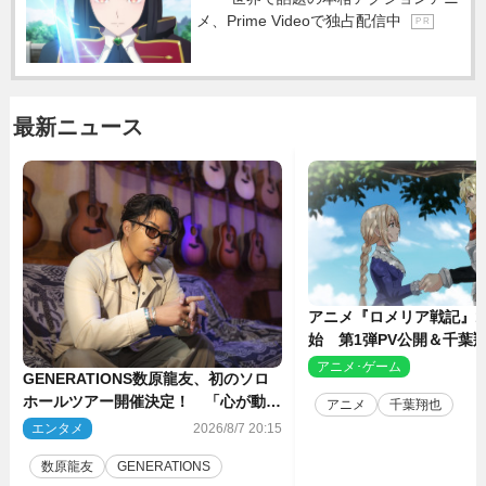
メ、Prime Videoで独占配信中
P R
最新ニュース
アニメ『ロメリア戦記』1
始 第1弾PV公開＆千葉
ャスト4人を発表
アニメ･ゲーム
2
GENERATIONS数原龍友、初のソロ
ホールツアー開催決定！ 「心が動い
アニメ
千葉翔也
た瞬間を、音に乗せてお届けできれ
エンタメ
2026/8/7 20:15
ば」
数原龍友
GENERATIONS