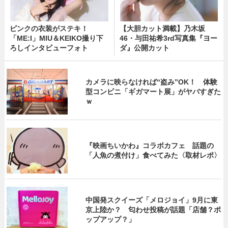
ピンクの衣装がステキ！
【大胆カット満載】乃木坂
「ME:I」MIU＆KEIKO撮り下
46・与田祐希3rd写真集『ヨー
ろしインタビューフォト
ダ』公開カット
カメラに映らなければ“盗み”OK！ 体験
型コンビニ「ギガマート展」がヤバすぎた
ｗ
『映画ちいかわ』コラボカフェ 話題の
「人魚の煮付け」食べてみた〈取材レポ〉
中国発スクイーズ「メロジョイ」9月に東
京上陸か？ 匂わせ投稿が話題「店舗？ポ
ップアップ？」