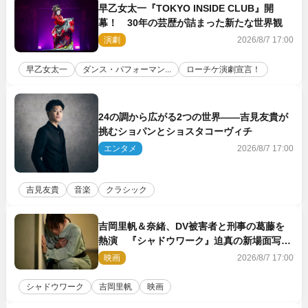
早乙女太一『TOKYO INSIDE CLUB』開
幕！ 30年の芸歴が詰まった新たな世界観
演劇
2026/8/7 17:00
早乙女太一
ダンス・パフォーマン...
ローチケ演劇宣言！
24の調から広がる2つの世界――吉見友貴が
挑むショパンとショスタコーヴィチ
エンタメ
2026/8/7 17:00
吉見友貴
音楽
クラシック
吉岡里帆＆奈緒、DV被害者と刑事の葛藤を
熱演 『シャドウワーク』迫真の新場面写真
公開
映画
2026/8/7 17:00
シャドウワーク
吉岡里帆
映画