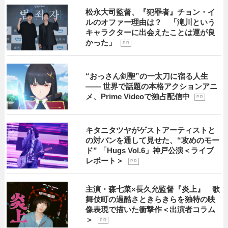
松永大司監督、『犯罪者』チョン・イ
ルのオファー理由は？ 「滝川という
キャラクターに出会えたことは運が良
かった」
P R
“おっさん剣聖”の一太刀に宿る人生
―― 世界で話題の本格アクションアニ
メ、Prime Videoで独占配信中
P R
キタニタツヤがゲストアーティストと
の対バンを通して見せた、“攻めのモー
ド” 「Hugs Vol.6」神戸公演＜ライブ
レポート＞
P R
主演・森七菜×長久允監督『炎上』 歌
舞伎町の過酷さときらきらを独特の映
像表現で描いた衝撃作＜出演者コラム
＞
P R