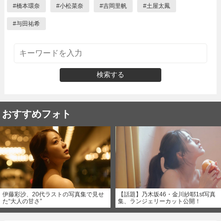
#
橋本環奈
#
小松菜奈
#
吉岡里帆
#
土屋太鳳
#
与田祐希
検索する
おすすめフォト
伊藤彩沙、20代ラストの写真集で見せ
【話題】乃木坂46・金川紗耶1st写真
た“大人の甘さ”
集、ランジェリーカット公開！