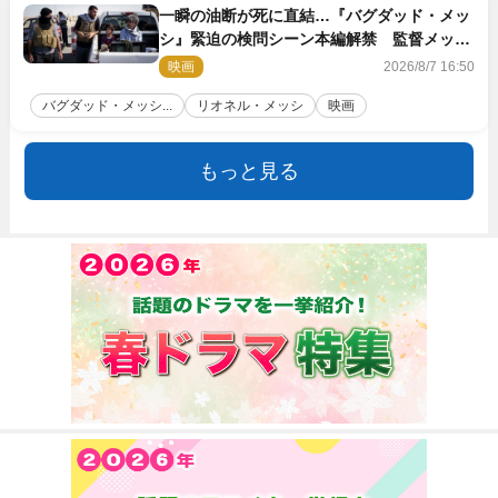
一瞬の油断が死に直結…『バグダッド・メッ
シ』緊迫の検問シーン本編解禁 監督メッセ
ージも到着
映画
2026/8/7 16:50
バグダッド・メッシ...
リオネル・メッシ
映画
もっと見る