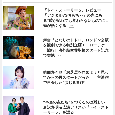
『トイ・ストーリー５』レビュー
「デジタルVSおもちゃ」の先にあ
る“時が流れても変わらないもの”に目
頭が熱くなる
P R
舞台『となりのトトロ』ロンドン公演
を観劇できる特別企画！ ローチケ
［旅行］海外航空券取扱スタート記念
で実施
P R
鎮西寿々歌「お芝居を辞めようと思っ
てからの再スタートだった」 主演作
で再会した“演じる喜び”
“本当の友だち”をつくるのは難しい
唐沢寿明＆広瀬アリスが『トイ・スト
ーリー５』を語る