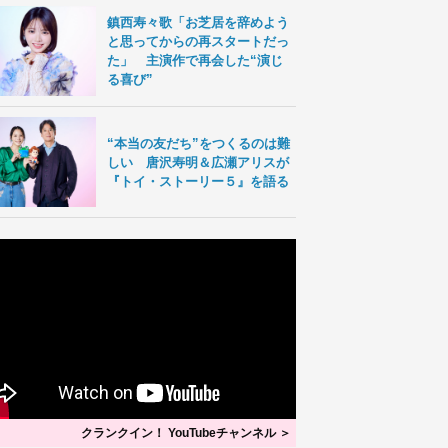
鎮西寿々歌「お芝居を辞めよう
と思ってからの再スタートだっ
た」 主演作で再会した“演じ
る喜び”
“本当の友だち”をつくるのは難
しい 唐沢寿明＆広瀬アリスが
『トイ・ストーリー５』を語る
クランクイン！ YouTubeチャンネル ＞