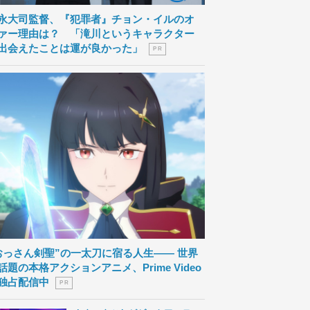
永大司監督、『犯罪者』チョン・イルのオ
ァー理由は？ 「滝川というキャラクター
出会えたことは運が良かった」
P R
おっさん剣聖”の一太刀に宿る人生―― 世界
話題の本格アクションアニメ、Prime Video
独占配信中
P R