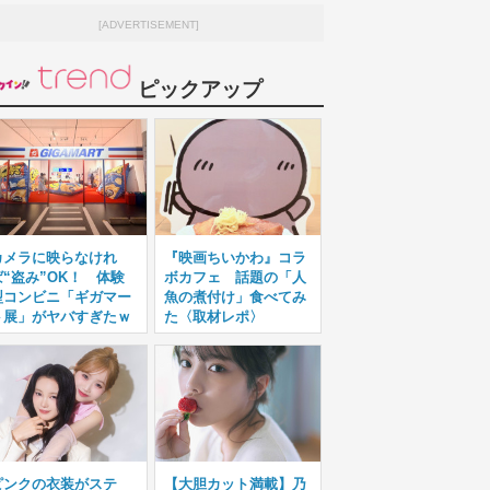
[ADVERTISEMENT]
ピックアップ
カメラに映らなけれ
『映画ちいかわ』コラ
ば“盗み”OK！ 体験
ボカフェ 話題の「人
型コンビニ「ギガマー
魚の煮付け」食べてみ
ト展」がヤバすぎたｗ
た〈取材レポ〉
ピンクの衣装がステ
【大胆カット満載】乃