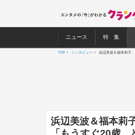
ニュース
特 集
TOP
インタビュー
浜辺美波＆福本莉子、
浜辺美波＆福本莉
「もうすぐ20歳