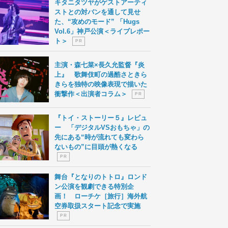
キタニタツヤがゲストアーティ
ストとの対バンを通して見せ
た、“攻めのモード” 「Hugs
Vol.6」神戸公演＜ライブレポー
ト＞
P R
主演・森七菜×長久允監督『炎
上』 歌舞伎町の過酷さときら
きらを独特の映像表現で描いた
衝撃作＜出演者コラム＞
P R
『トイ・ストーリー５』レビュ
ー 「デジタルVSおもちゃ」の
先にある“時が流れても変わら
ないもの”に目頭が熱くなる
P R
舞台『となりのトトロ』ロンド
ン公演を観劇できる特別企
画！ ローチケ［旅行］海外航
空券取扱スタート記念で実施
P R