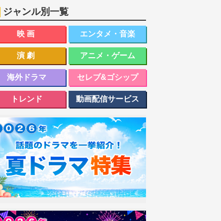
ジャンル別一覧
映画
エンタメ・音楽
演劇
アニメ・ゲーム
海外ドラマ
セレブ&ゴシップ
トレンド
動画配信サービス