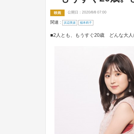
公開日：2020/8/8 07:00
映画
関連 :
浜辺美波
福本莉子
■2人とも、もうすぐ20歳 どんな大