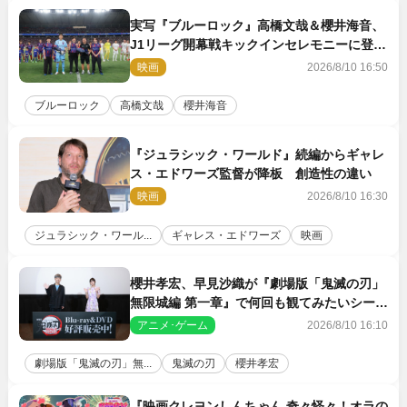
実写『ブルーロック』高橋文哉＆櫻井海音、
J1リーグ開幕戦キックインセレモニーに登場
＆喜びの声到着
映画
2026/8/10 16:50
ブルーロック
高橋文哉
櫻井海音
『ジュラシック・ワールド』続編からギャレ
ス・エドワーズ監督が降板 創造性の違い
映画
2026/8/10 16:30
ジュラシック・ワール...
ギャレス・エドワーズ
映画
櫻井孝宏、早見沙織が『劇場版「鬼滅の刃」
無限城編 第一章』で何回も観てみたいシーン
とは？ イベントレポート到着
アニメ･ゲーム
2026/8/10 16:10
劇場版「鬼滅の刃」無...
鬼滅の刃
櫻井孝宏
『映画クレヨンしんちゃん 奇々怪々！オラの