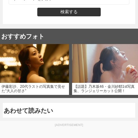
検索する
おすすめフォト
伊藤彩沙、20代ラストの写真集で見せ
【話題】乃木坂46・金川紗耶1st写真
た“大人の甘さ”
集、ランジェリーカット公開！
あわせて読みたい
[ADVERTISEMENT]