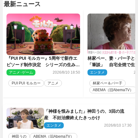
最新ニュース
『PUI PUI モルカー』5周年で新作エ
林家ペー、妻・パー子と
ピソード制作決定 シリーズの生みの
「筆談」 自宅全焼で生
親・見里朝希監督が復帰
アニメ･ゲーム
2026/8/10 18:50
エンタメ
20
PUI PUI モルカー
アニメ
林家ペー＆パー子
ABEMA（旧AbemaTV）
「神様を恨みました」神田うの、3回の流
産 不妊治療終えたきっかけ
エンタメ
2026/8/10 17:30
神田うの
ABEMA（旧AbemaTV）