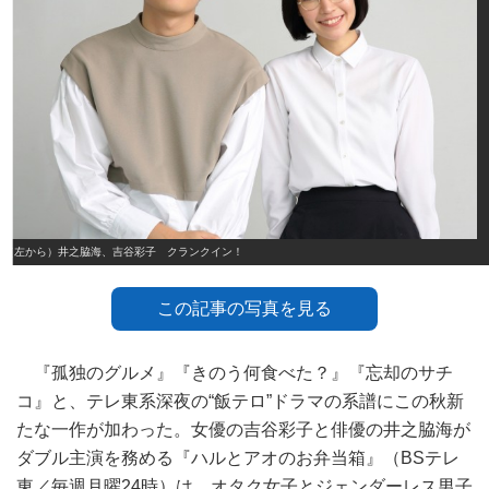
（左から）井之脇海、吉谷彩子 クランクイン！
この記事の写真を見る
『孤独のグルメ』『きのう何食べた？』『忘却のサチ
コ』と、テレ東系深夜の“飯テロ”ドラマの系譜にこの秋新
たな一作が加わった。女優の吉谷彩子と俳優の井之脇海が
ダブル主演を務める『ハルとアオのお弁当箱』（BSテレ
東／毎週月曜24時）は、オタク女子とジェンダーレス男子