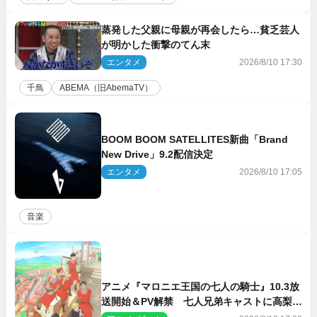
蒸発した父親に母親が再会したら…貧乏芸人
が明かした衝撃のてん末
エンタメ
2026/8/10 17:30
千鳥
ABEMA（旧AbemaTV）
BOOM BOOM SATELLITES新曲「Brand
New Drive」9.2配信決定
エンタメ
2026/8/10 17:05
音楽
アニメ『マロニエ王国の七人の騎士』10.3放
送開始＆PV解禁 七人兄弟キャストに高梨謙
吾、川島零士ら