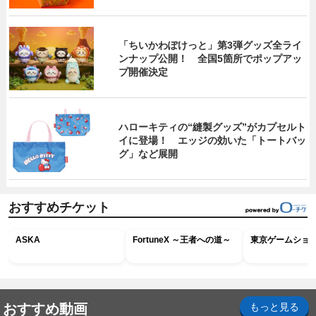
「ちいかわぽけっと」第3弾グッズ全ライ
ンナップ公開！ 全国5箇所でポップアッ
プ開催決定
ハローキティの“縫製グッズ”がカプセルト
イに登場！ エッジの効いた「トートバッ
グ」など展開
おすすめチケット
ASKA
FortuneX ～王者への道～
東京ゲームショウ2
おすすめ動画
もっと見る