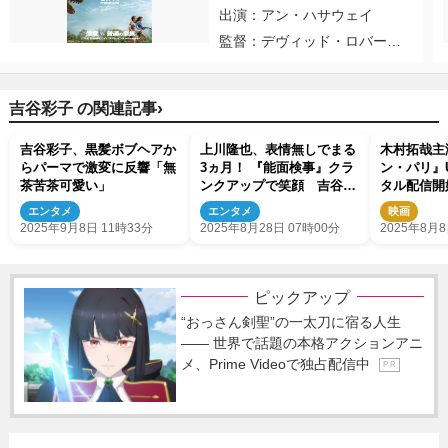
出演：アン・ハサウェイ
監督：デヴィッド・ロバー
ト・ミッチェル
›
吉谷彩子 の関連記事
吉谷彩子、黒髪ボブヘアか
上川隆也、表情無しでまる
木村拓哉主
らパーマで激変に反響「無
3ヵ月！ 『能面検事』クラ
ン・パリ』U
茶苦茶可愛い」
ンクアップで笑顔 吉谷彩
タル配信開
子＆大西流星らコメントも
41億円突
エンタメ
エンタメ
映画
画
2025年9月8日 11時33分
2025年8月28日 07時00分
2025年8月8
ピックアップ
“おっさん剣聖”の一太刀に宿る人生
―― 世界で話題の本格アクションアニ
メ、Prime Videoで独占配信中
P R