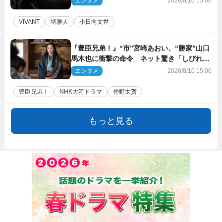
エンタメ
2026/8/10 15:00
VIVANT
堺雅人
小日向文世
『豊臣兄弟！』“市”宮崎あおい、“勝家”山口
馬木也に衝撃の命令 ネット驚き「しびれた
なぁ」「激アツ!!」（ネタバレあり）
エンタメ
2026/8/10 15:00
豊臣兄弟！
NHK大河ドラマ
仲野太賀
もっと見る