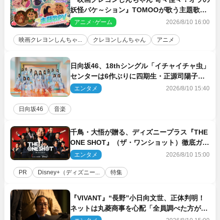
妖怪バケ～ション』TOMOOが歌う主題歌
「大人になったら」PV解禁
アニメ･ゲーム
2026/8/10 16:00
映画クレヨンしんちゃ...
クレヨンしんちゃん
アニメ
日向坂46、18thシングル「イチャイチャ虫」
センターは6作ぶりに四期生・正源司陽子
新ビジュアル解禁
エンタメ
2026/8/10 15:40
日向坂46
音楽
千鳥・大悟が贈る、ディズニープラス『THE
ONE SHOT』（ザ・ワンショット）徹底ガイ
ド！ 今のお笑い界に一石を投じる“真の笑
エンタメ
2026/8/10 15:00
い”を見る大会がついに開幕
PR
Disney+（ディズニー...
特集
『VIVANT』“長野”小日向文世、正体判明！
ネットは丸菱商事を心配「全員調べた方がい
い」「魔境すぎん？？」