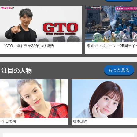
『GTO』連ドラが28年ぶり復活
東京ディズニーシー25周年イ
注目の人物
もっと見る
今田美桜
橋本環奈