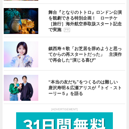
舞台『となりのトトロ』ロンドン公演
を観劇できる特別企画！ ローチケ
［旅行］海外航空券取扱スタート記念
で実施
P R
鎮西寿々歌「お芝居を辞めようと思っ
てからの再スタートだった」 主演作
で再会した“演じる喜び”
“本当の友だち”をつくるのは難しい
唐沢寿明＆広瀬アリスが『トイ・スト
ーリー５』を語る
[ADVERTISEMENT]