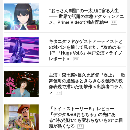
“おっさん剣聖”の一太刀に宿る人生
―― 世界で話題の本格アクションアニ
メ、Prime Videoで独占配信中
P R
キタニタツヤがゲストアーティストと
の対バンを通して見せた、“攻めのモー
ド” 「Hugs Vol.6」神戸公演＜ライブ
レポート＞
P R
主演・森七菜×長久允監督『炎上』 歌
舞伎町の過酷さときらきらを独特の映
像表現で描いた衝撃作＜出演者コラム
＞
P R
『トイ・ストーリー５』レビュー
「デジタルVSおもちゃ」の先にあ
る“時が流れても変わらないもの”に目
頭が熱くなる
P R