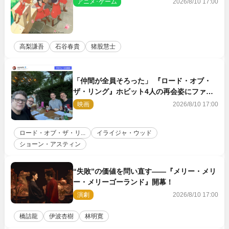
アニメ･ゲーム
2026/8/10 17:00
高梨謙吾
石谷春貴
猪股慧士
「仲間が全員そろった」 『ロード・オブ・
ザ・リング』ホビット4人の再会姿にファン
感激
映画
2026/8/10 17:00
ロード・オブ・ザ・リ...
イライジャ・ウッド
ショーン・アスティン
“失敗”の価値を問い直す――『メリー・メリ
ー・メリーゴーランド』開幕！
演劇
2026/8/10 17:00
橋詰龍
伊波杏樹
林明寛