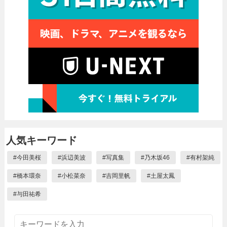
人気キーワード
#
今田美桜
#
浜辺美波
#
写真集
#
乃木坂46
#
有村架純
#
橋本環奈
#
小松菜奈
#
吉岡里帆
#
土屋太鳳
#
与田祐希