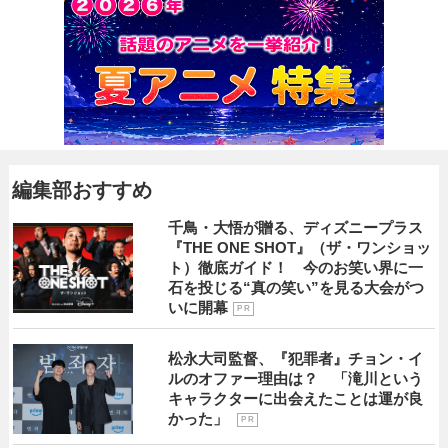
編集部おすすめ
千鳥・大悟が贈る、ディズニープラス
『THE ONE SHOT』（ザ・ワンショッ
ト）徹底ガイド！ 今のお笑い界に一
石を投じる“真の笑い”を見る大会がつ
いに開幕
P R
松永大司監督、『犯罪者』チョン・イ
ルのオファー理由は？ 「滝川という
キャラクターに出会えたことは運が良
かった」
P R