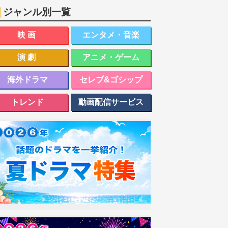
ジャンル別一覧
映画
エンタメ・音楽
演劇
アニメ・ゲーム
海外ドラマ
セレブ&ゴシップ
トレンド
動画配信サービス