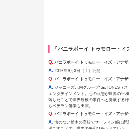
「バニラボーイ トゥモロー・イ
Q.
バニラボーイ トゥモロー・イズ・アナ
A.
2016年9月3日（土）公開
Q.
バニラボーイ トゥモロー・イズ・アナ
A.
ジャニーズJr.内グループ“SixTONE
エンタテインメント。心の状態が世界の平和
落ちたことで世界規模の事件へと発展する様
らベテラン俳優も出演。
Q.
バニラボーイ トゥモロー・イズ・アナ
A.
海のない栃木の高校でサーフィン部に所
過ごすことで、世界の平和は保たれていた。