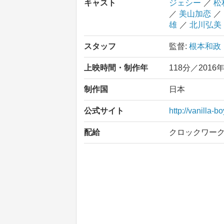
キャスト
ジェシー
／
松
／
美山加恋
／
雄
／
北川弘美
スタッフ
監督:
根本和政
上映時間・制作年
118分／2016
制作国
日本
公式サイト
http://vanilla-b
配給
クロックワー