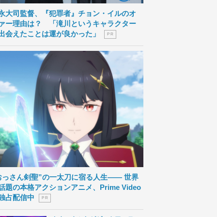
永大司監督、『犯罪者』チョン・イルのオ
ァー理由は？ 「滝川というキャラクター
出会えたことは運が良かった」
P R
おっさん剣聖”の一太刀に宿る人生―― 世界
話題の本格アクションアニメ、Prime Video
独占配信中
P R