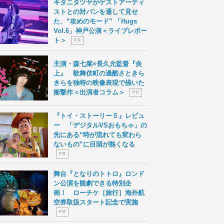
キタニタツヤがゲストアーティ
ストとの対バンを通して見せ
た、“攻めのモード” 「Hugs
Vol.6」神戸公演＜ライブレポー
ト＞
P R
主演・森七菜×長久允監督『炎
上』 歌舞伎町の過酷さときら
きらを独特の映像表現で描いた
衝撃作＜出演者コラム＞
P R
『トイ・ストーリー５』レビュ
ー 「デジタルVSおもちゃ」の
先にある“時が流れても変わら
ないもの”に目頭が熱くなる
P R
舞台『となりのトトロ』ロンド
ン公演を観劇できる特別企
画！ ローチケ［旅行］海外航
空券取扱スタート記念で実施
P R