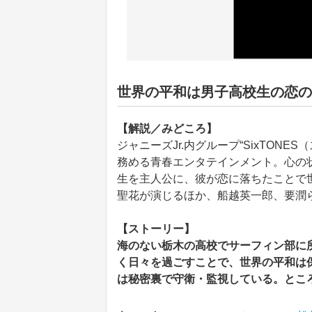
世界の平和は男子高校生の恋の
【解説／みどころ】
ジャニーズJr.内グループ“SixTON
務める青春エンタテインメント。心の
生を主人公に、彼が恋に落ちたことで
聖花が演じるほか、船越英一郎、要潤
【ストーリー】
海のない栃木の高校でサーフィン部に
く日々を過ごすことで、世界の平和は
は秘密裏で守衛・監視している。とこ