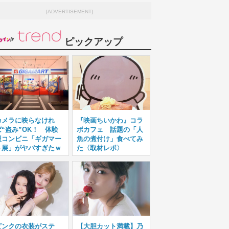
[ADVERTISEMENT]
ピックアップ
カメラに映らなけれ
『映画ちいかわ』コラ
ば“盗み”OK！ 体験
ボカフェ 話題の「人
型コンビニ「ギガマー
魚の煮付け」食べてみ
ト展」がヤバすぎたｗ
た〈取材レポ〉
ピンクの衣装がステ
【大胆カット満載】乃