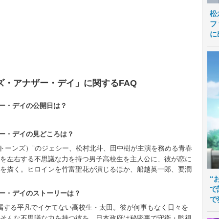
松
フ
に
ズ・アナザー・デイ」に関するFAQ
ザー・デイの公開日は？
ザー・デイの見どころは？
S（ストーンズ）”のジェシー、松村北斗、田中樹が主演を務める青春
を左右する不思議な力を持つ男子高校生を主人公に、彼が恋に
を描く。ヒロインを竹富聖花が演じるほか、船越英一郎、要潤
“
で
ザー・デイのストーリーは？
で
属する平凡でイケてない高校生・太田。彼が何事もなく日々を
そんな不思議な力を持つ彼を、日本政府は秘密裏で守衛・監視