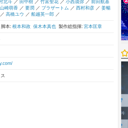
村北斗
／
田中樹
／
竹富聖花
／
小西成弥
／
前田航基
山崎萌香
／
要潤
／
ブラザートム
／
西村和彦
／
姜暢
／
高橋ユウ
／
船越英一郎
／
脚本:
根本和政
保木本真也
製作総指揮:
宮本匡章
年
oy.com/
クス