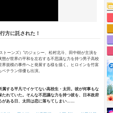
行方に託された！
ES（ストーンズ）”のジェシー、松村北斗、田中樹が主演を
状態が世界の平和を左右する不思議な力を持つ男子高校
世界規模の事件へと発展する様を描く。ヒロインを竹富
らベテラン俳優も出演。
所属する平凡でイケてない高校生・太田。彼が何事もな
保たれていた。そんな不思議な力を持つ彼を、日本政府
ろがある日、太田は恋に落ちてしまい……