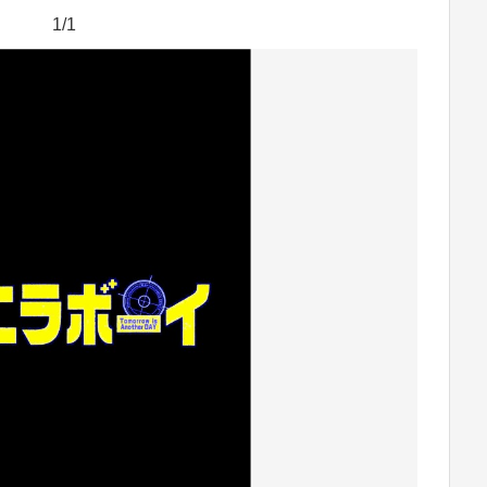
1/1
No image