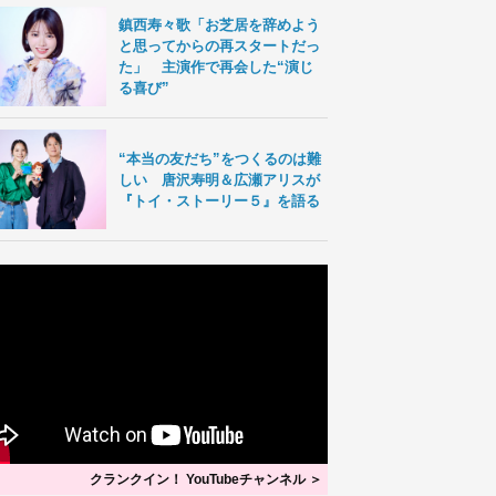
鎮西寿々歌「お芝居を辞めよう
と思ってからの再スタートだっ
た」 主演作で再会した“演じ
る喜び”
“本当の友だち”をつくるのは難
しい 唐沢寿明＆広瀬アリスが
『トイ・ストーリー５』を語る
クランクイン！ YouTubeチャンネル ＞