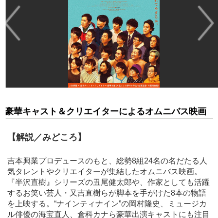
豪華キャスト＆クリエイターによるオムニバス映画
【解説／みどころ】
吉本興業プロデュースのもと、総勢8組24名の名だたる人
気タレントやクリエイターが集結したオムニバス映画。
『半沢直樹』シリーズの丑尾健太郎や、作家としても活躍
するお笑い芸人・又吉直樹らが脚本を手がけた8本の物語
を上映する。“ナインティナイン”の岡村隆史、ミュージカ
ル俳優の海宝直人、倉科カナら豪華出演キャストにも注目