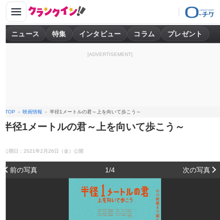
ニュース
特集
インタビュー
コラム
プレゼント
[ADVERTISEMENT]
TOP
映画情報
半径1メートルの君～上を向いて歩こう～
半径1メートルの君～上を向いて歩こう～
公開日：2021年2月26日（金）公開
前の写真
1/4
次の写真