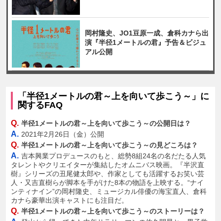
岡村隆史、JO1豆原一成、倉科カナら出
演『半径1メートルの君』予告＆ビジュ
アル公開
「半径1メートルの君～上を向いて歩こう～」に
関するFAQ
Q.
半径1メートルの君～上を向いて歩こう～の公開日は？
A.
2021年2月26日（金）公開
Q.
半径1メートルの君～上を向いて歩こう～の見どころは？
A.
吉本興業プロデュースのもと、総勢8組24名の名だたる人気
タレントやクリエイターが集結したオムニバス映画。『半沢直
樹』シリーズの丑尾健太郎や、作家としても活躍するお笑い芸
人・又吉直樹らが脚本を手がけた8本の物語を上映する。“ナイ
ンティナイン”の岡村隆史、ミュージカル俳優の海宝直人、倉科
カナら豪華出演キャストにも注目だ。
Q.
半径1メートルの君～上を向いて歩こう～のストーリーは？