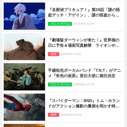
『名探偵プリキュア！』第28話「謎の怪
盗デッチ・アゲイン」、謎の怪盗から不
思議な予告状が届く
アニメ･ゲーム
2026/8/8 12:00
『劇場版ダーウィンが来た！』世界猫の
日に予告＆場面写真解禁 ライオンやマ
ヌルネコの赤ちゃんが大集合
映画
2026/8/8 11:00
手越祐也ボーカルバンド「T.N.T」がアニ
メ『朱色の仮面』宣伝大使に就任決定
アニメ･ゲーム
2026/8/8 10:00
『スパイダーマン：BND』トム・ホラン
ドがアクション撮影の裏側を明かす特別
映像解禁
映画
2026/8/8 10:00