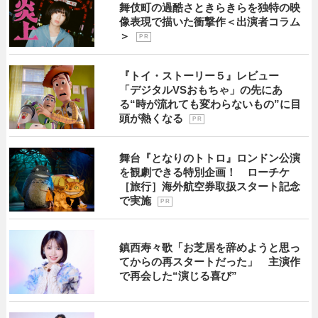
舞伎町の過酷さときらきらを独特の映
像表現で描いた衝撃作＜出演者コラム
＞
P R
『トイ・ストーリー５』レビュー
「デジタルVSおもちゃ」の先にあ
る“時が流れても変わらないもの”に目
頭が熱くなる
P R
舞台『となりのトトロ』ロンドン公演
を観劇できる特別企画！ ローチケ
［旅行］海外航空券取扱スタート記念
で実施
P R
鎮西寿々歌「お芝居を辞めようと思っ
てからの再スタートだった」 主演作
で再会した“演じる喜び”