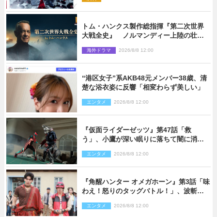
トム・ハンクス製作総指揮『第二次世界
大戦全史』 ノルマンディー上陸の壮絶
な戦場を収めた特別映像解禁
海外ドラマ
2026/8/8 12:00
“港区女子”系AKB48元メンバー38歳、清
楚な浴衣姿に反響「相変わらず美しい」
エンタメ
2026/8/8 12:00
『仮面ライダーゼッツ』第47話「救
う」、小鷹が深い眠りに落ちて闇に消え
る…？
エンタメ
2026/8/8 12:00
『角醒ハンター オメガホーン』第3話「味
わえ！怒りのタッグバトル！」、波斬の
ギリコがハンターバトルを挑んできた！
エンタメ
2026/8/8 12:00