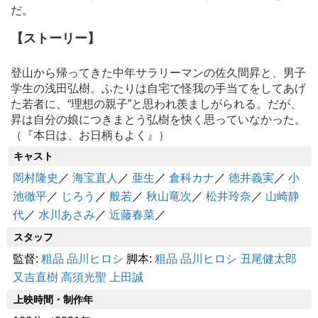
だ。
【ストーリー】
登山から帰ってきた中年サラリーマンの佐久間昇と、男子
学生の浅田弘樹。ふたりは自宅で怪我の手当てをしてあげ
た若者に、“理想の親子”と思われ羨ましがられる。だが、
昇は自分の娘につきまとう弘樹を快く思っていなかった。
（『本日は、お日柄もよく』）
キャスト
岡村隆史
／
海宝直人
／
亜生
／
倉科カナ
／
徳井義実
／
小
池徹平
／
じろう
／
般若
／
秋山竜次
／
松井玲奈
／
山崎静
代
／
水川あさみ
／
近藤春菜
／
スタッフ
監督:
粗品
品川ヒロシ
脚本:
粗品
品川ヒロシ
丑尾健太郎
又吉直樹
高須光聖
上田誠
上映時間・制作年