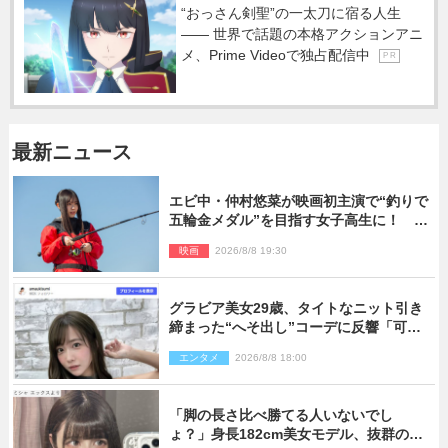
“おっさん剣聖”の一太刀に宿る人生
―― 世界で話題の本格アクションアニ
メ、Prime Videoで独占配信中
P R
最新ニュース
エビ中・仲村悠菜が映画初主演で“釣りで
五輪金メダル”を目指す女子高生に！ 映
画『つりこまち』今秋公開
映画
2026/8/8 19:30
グラビア美女29歳、タイトなニット引き
締まった“へそ出し”コーデに反響「可愛
い過ぎる」
エンタメ
2026/8/8 18:00
「脚の長さ比べ勝てる人いないでし
ょ？」身長182cm美女モデル、抜群のプ