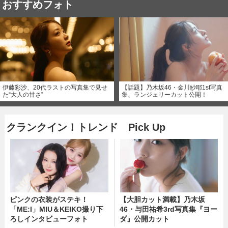
おすすめフォト
伊藤彩沙、20代ラストの写真集で見せ
【話題】乃木坂46・金川紗耶1st写真
た“大人の甘さ”
集、ランジェリーカット公開！
クランクイン！トレンド Pick Up
ピンクの衣装がステキ！
【大胆カット満載】乃木坂
「ME:I」MIU＆KEIKO撮り下
46・与田祐希3rd写真集『ヨー
ろしインタビューフォト
ダ』公開カット