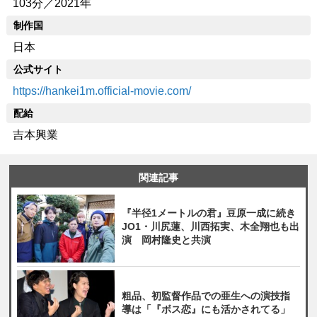
103分／2021年
制作国
日本
公式サイト
https://hankei1m.official-movie.com/
配給
吉本興業
関連記事
『半径1メートルの君』豆原一成に続き
JO1・川尻蓮、川西拓実、木全翔也も出
演 岡村隆史と共演
粗品、初監督作品での亜生への演技指
導は「『ボス恋』にも活かされてる」