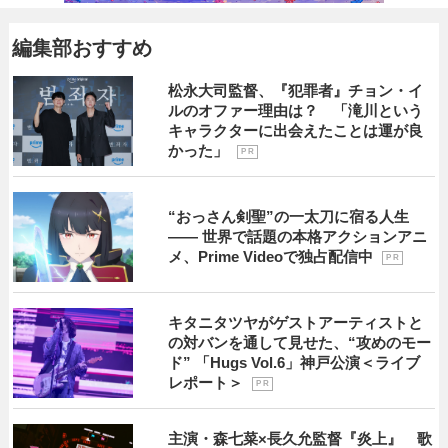
編集部おすすめ
松永大司監督、『犯罪者』チョン・イ
ルのオファー理由は？ 「滝川という
キャラクターに出会えたことは運が良
かった」
P R
“おっさん剣聖”の一太刀に宿る人生
―― 世界で話題の本格アクションアニ
メ、Prime Videoで独占配信中
P R
キタニタツヤがゲストアーティストと
の対バンを通して見せた、“攻めのモー
ド” 「Hugs Vol.6」神戸公演＜ライブ
レポート＞
P R
主演・森七菜×長久允監督『炎上』 歌