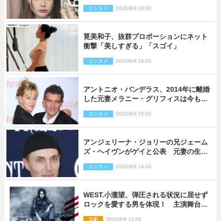
ロポーションにネット衝撃
エンタメ
2026/8/8 18:00
筧美和子、抜群プロポーションにネット
衝撃「美しすぎる」「スゴイ」
エンタメ
2026/8/8 18:00
アントニオ・バンデラス、2014年に離婚
した元妻メラニー・グリフィスは今も
「親友の一人」
エンタメ
2026/8/8 15:00
アンジェリーナ・ジョリーの兄ジェーム
ズ・ヘイヴンがゲイと公表 元妻の生配
信で明らかに
エンタメ
2026/8/8 14:00
WEST.小瀧望、弾圧される状況に屈せず
ロックを愛する男を体現！ 主演舞台
『ロックンロール』ビジュアル解禁
演劇
2026/8/8 12:00