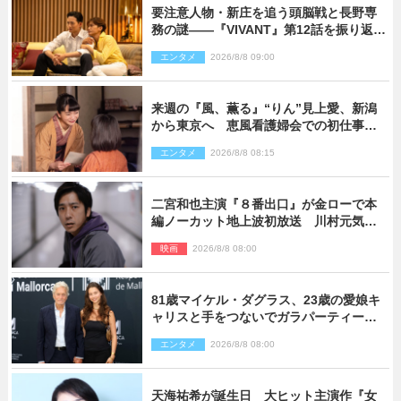
要注意人物・新庄を追う頭脳戦と長野専
務の謎――『VIVANT』第12話を振り返
る！
エンタメ
2026/8/8 09:00
来週の『風、薫る』“りん”見上愛、新潟
から東京へ 恵風看護婦会での初仕事に
向かう
エンタメ
2026/8/8 08:15
二宮和也主演『８番出口』が金ローで本
編ノーカット地上波初放送 川村元気監
督＆二宮コメント到着
映画
2026/8/8 08:00
81歳マイケル・ダグラス、23歳の愛娘キ
ャリスと手をつないでガラパーティーに
来場
エンタメ
2026/8/8 08:00
天海祐希が誕生日 大ヒット主演作『女