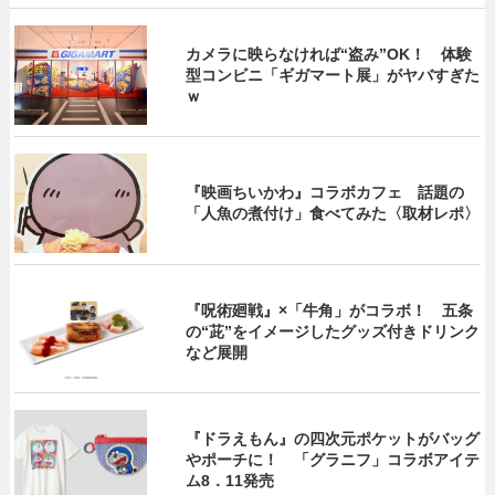
カメラに映らなければ“盗み”OK！ 体験
型コンビニ「ギガマート展」がヤバすぎた
ｗ
『映画ちいかわ』コラボカフェ 話題の
「人魚の煮付け」食べてみた〈取材レポ〉
『呪術廻戦』×「牛角」がコラボ！ 五条
の“茈”をイメージしたグッズ付きドリンク
など展開
『ドラえもん』の四次元ポケットがバッグ
やポーチに！ 「グラニフ」コラボアイテ
ム8．11発売