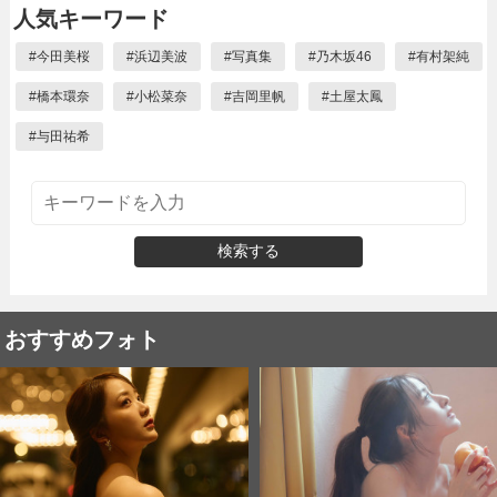
人気キーワード
#
今田美桜
#
浜辺美波
#
写真集
#
乃木坂46
#
有村架純
#
橋本環奈
#
小松菜奈
#
吉岡里帆
#
土屋太鳳
#
与田祐希
検索する
おすすめフォト