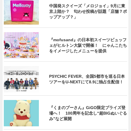
中国発スクイーズ「メロジョイ」9月に東
京上陸か？ 匂わせ投稿が話題「店舗？ポ
ップアップ？」
『mofusand』の日本初スイーツビュッフ
ェがヒルトン大阪で開催！ にゃんこたち
をイメージしたメニューを提供
PSYCHIC FEVER、全国5都市を巡る日本
ツアーをU‐NEXTにて8.9に独占生配信！
『くまのプーさん』GiGO限定プライズ登
場へ！ 100周年を記念し“超BIGぬいぐる
み”など展開