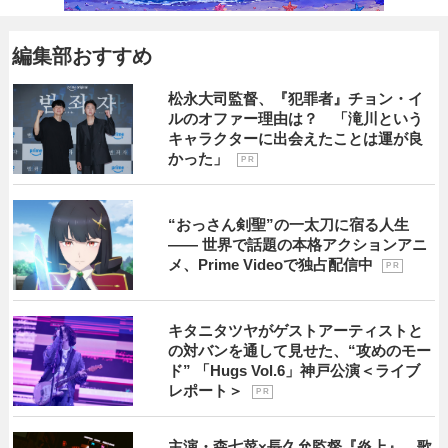
編集部おすすめ
松永大司監督、『犯罪者』チョン・イ
ルのオファー理由は？ 「滝川という
キャラクターに出会えたことは運が良
かった」
P R
“おっさん剣聖”の一太刀に宿る人生
―― 世界で話題の本格アクションアニ
メ、Prime Videoで独占配信中
P R
キタニタツヤがゲストアーティストと
の対バンを通して見せた、“攻めのモー
ド” 「Hugs Vol.6」神戸公演＜ライブ
レポート＞
P R
主演・森七菜×長久允監督『炎上』 歌