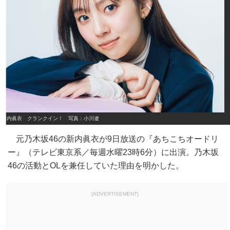
新内眞衣 クランクイン！ 写真：小川遼
元乃木坂46の新内眞衣が9日放送の『あちこちオードリ
ー』（テレビ東京系／毎週水曜23時6分）に出演。乃木坂
46の活動とOLを兼任していた理由を明かした。
[ADVERTISEMENT]