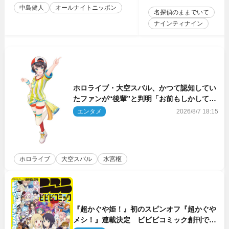
中島健人
オールナイトニッポン
名探偵のままでいて
ナインティナイン
ホロライブ・大空スバル、かつて認知してい
たファンが“後輩”と判明「お前もしかしてあ
のときの？」
エンタメ
2026/8/7 18:15
ホロライブ
大空スバル
水宮枢
『超かぐや姫！』初のスピンオフ『超かぐや
メシ！』連載決定 ビビビコミック創刊で31