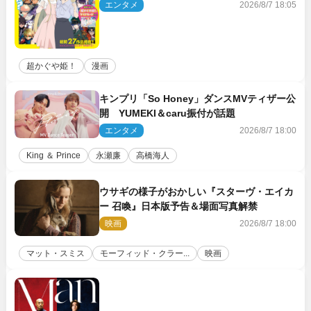
作品一挙公開
エンタメ
2026/8/7 18:05
超かぐや姫！
漫画
キンプリ「So Honey」ダンスMVティザー公
開 YUMEKI＆caru振付が話題
エンタメ
2026/8/7 18:00
King ＆ Prince
永瀬廉
高橋海人
ウサギの様子がおかしい『スターヴ・エイカ
ー 召喚』日本版予告＆場面写真解禁
映画
2026/8/7 18:00
マット・スミス
モーフィッド・クラー...
映画