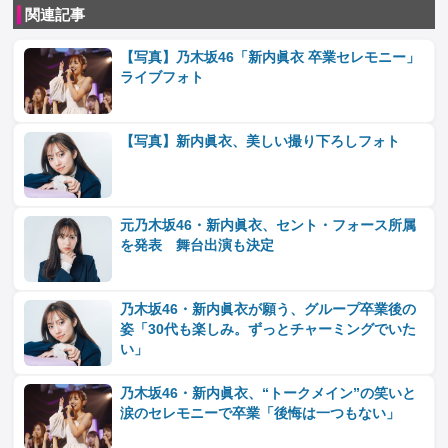
関連記事
【写真】乃木坂46「新内眞衣 卒業セレモニー」
ライブフォト
【写真】新内眞衣、美しい撮り下ろしフォト
元乃木坂46・新内眞衣、セント・フォース所属
を発表 舞台出演も決定
乃木坂46・新内眞衣が願う、グループ卒業後の
姿「30代も楽しみ。ずっとチャーミングでいた
い」
乃木坂46・新内眞衣、“トークメイン”の笑いと
涙のセレモニーで卒業「後悔は一つもない」