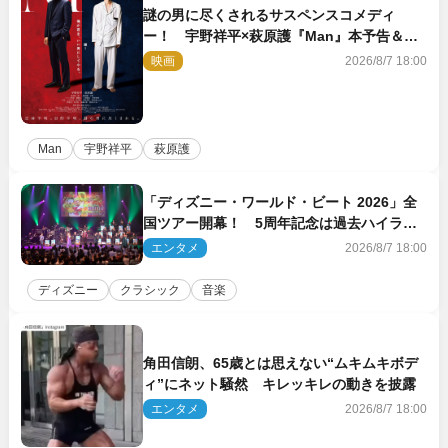
謎の男に尽くされるサスペンスコメディ
ー！ 宇野祥平×萩原護『Man』本予告＆新
ビジュアル解禁
映画
2026/8/7 18:00
Man
宇野祥平
萩原護
「ディズニー・ワールド・ビート 2026」全
国ツアー開幕！ 5周年記念は過去ハイライ
ト＆クルーズ旅を大満喫！【潜入レポート】
エンタメ
2026/8/7 18:00
ディズニー
クラシック
音楽
角田信朗、65歳とは思えない“ムキムキボデ
ィ”にネット騒然 キレッキレの動きを披露
エンタメ
2026/8/7 18:00