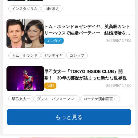
インスタグラム
山田孝之
トム・ホランド＆ゼンデイヤ、英高級カント
リーハウスで結婚パーティー 結婚指輪を身
に着けたトムも初キャッチ
エンタメ
2026/8/7 17:00
トム・ホランド
ゼンデイヤ
ゴシップ
早乙女太一『TOKYO INSIDE CLUB』開
幕！ 30年の芸歴が詰まった新たな世界観
演劇
2026/8/7 17:00
早乙女太一
ダンス・パフォーマン...
ローチケ演劇宣言！
もっと見る