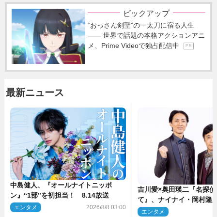
ピックアップ
“おっさん剣聖”の一太刀に宿る人生
―― 世界で話題の本格アクションアニ
メ、Prime Videoで独占配信中
P R
最新ニュース
中島健人、『オールナイトニッポ
吉川愛×奥田瑛二『名探偵
ン』“1部”を初担当！ 8.14放送
て』、ナイナイ・岡村隆
エンタメ
2026/8/8 03:00
のゲスト出演が決定！
エンタメ
2