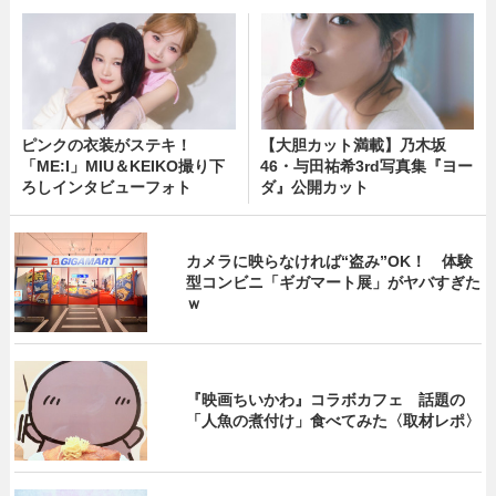
ピンクの衣装がステキ！
【大胆カット満載】乃木坂
「ME:I」MIU＆KEIKO撮り下
46・与田祐希3rd写真集『ヨー
ろしインタビューフォト
ダ』公開カット
カメラに映らなければ“盗み”OK！ 体験
型コンビニ「ギガマート展」がヤバすぎた
ｗ
『映画ちいかわ』コラボカフェ 話題の
「人魚の煮付け」食べてみた〈取材レポ〉