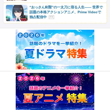
“おっさん剣聖”の一太刀に宿る人生―― 世界で
話題の本格アクションアニメ、Prime Videoで
独占配信中
P R