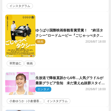
インスタグラム
ゆうばり国際映画祭観客賞受賞！ “終活タ
クシー”ロードムービー『ごじゃっぺタクシ
ー』10月公開＆予告解禁
映画
2026/8/7 18:00
草野速仁
映画
生放送で降板直訴から6年…人気グラドルが
最新グラビア告知 未だ衰えぬ抜群スタイル
に反響
エンタメ
2026/8/7 18:00
小倉ゆうか（小倉優香...
インスタグラム