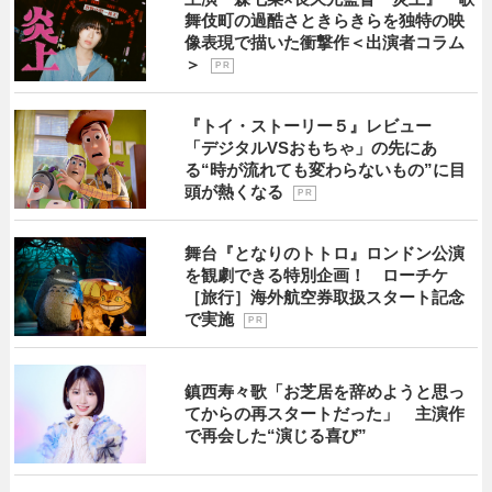
舞伎町の過酷さときらきらを独特の映
像表現で描いた衝撃作＜出演者コラム
＞
P R
『トイ・ストーリー５』レビュー
「デジタルVSおもちゃ」の先にあ
る“時が流れても変わらないもの”に目
頭が熱くなる
P R
舞台『となりのトトロ』ロンドン公演
を観劇できる特別企画！ ローチケ
［旅行］海外航空券取扱スタート記念
で実施
P R
鎮西寿々歌「お芝居を辞めようと思っ
てからの再スタートだった」 主演作
で再会した“演じる喜び”