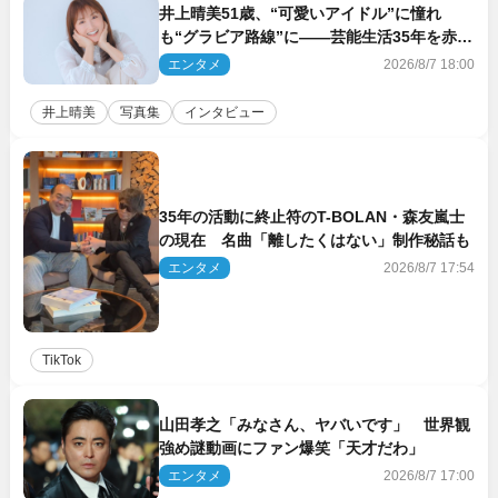
井上晴美51歳、“可愛いアイドル”に憧れ
も“グラビア路線”に――芸能生活35年を赤
裸々に語る 27年ぶりに写真集発売
エンタメ
2026/8/7 18:00
井上晴美
写真集
インタビュー
35年の活動に終止符のT-BOLAN・森友嵐士
の現在 名曲「離したくはない」制作秘話も
エンタメ
2026/8/7 17:54
TikTok
山田孝之「みなさん、ヤバいです」 世界観
強め謎動画にファン爆笑「天才だわ」
エンタメ
2026/8/7 17:00