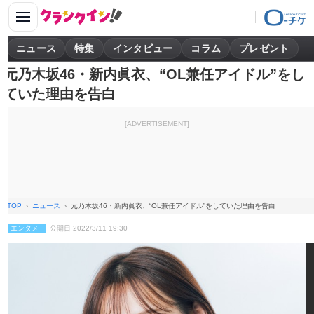
ニュース
特集
インタビュー
コラム
プレゼント
元乃木坂46・新内眞衣、“OL兼任アイドル”をし
ていた理由を告白
[ADVERTISEMENT]
TOP
ニュース
元乃木坂46・新内眞衣、“OL兼任アイドル”をしていた理由を告白
エンタメ
公開日 2022/3/11 19:30