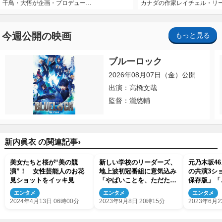
千鳥・大悟が企画・プロデュー…
カナダの作家レイチェル・リ
今週公開の映画
もっと見る
ブルーロック
2026年08月07日（金）公開
出演：高橋文哉
監督：瀧悠輔
›
新内眞衣 の関連記事
美女たちと桜が“美の競
新しい学校のリーダーズ、
元乃木坂4
演”！ 女性芸能人のお花
地上波初冠番組に意気込み
の共演3シ
見ショットをイッキ見
「やばいことを、ただただ
保存版」「
したい」
とファン感
エンタメ
エンタメ
エンタメ
2024年4月13日 06時00分
2023年9月8日 20時15分
2023年6月2