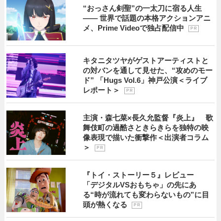
“おっさん剣聖”の一太刀に宿る人生
―― 世界で話題の本格アクションアニ
メ、Prime Videoで独占配信中
P R
キタニタツヤがゲストアーティストと
の対バンを通して見せた、“攻めのモー
ド” 「Hugs Vol.6」神戸公演＜ライブ
レポート＞
P R
主演・森七菜×長久允監督『炎上』 歌
舞伎町の過酷さときらきらを独特の映
像表現で描いた衝撃作＜出演者コラム
＞
P R
『トイ・ストーリー５』レビュー
「デジタルVSおもちゃ」の先にあ
る“時が流れても変わらないもの”に目
頭が熱くなる
P R