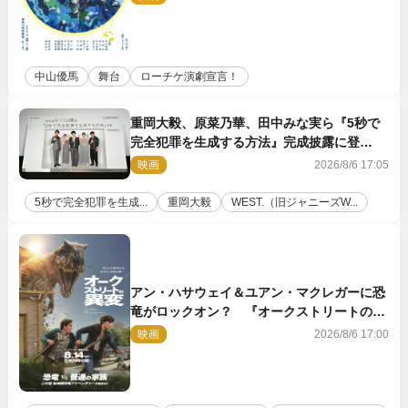
中山優馬
舞台
ローチケ演劇宣言！
重岡大毅、原菜乃華、田中みな実ら『5秒で
完全犯罪を生成する方法』完成披露に登
壇！ それぞれのAI活用術も発表
映画
2026/8/6 17:05
5秒で完全犯罪を生成...
重岡大毅
WEST.（旧ジャニーズW...
アン・ハサウェイ＆ユアン・マクレガーに恐
竜がロックオン？ 『オークストリートの異
変』新ビジュアル＆本編映像初解禁
映画
2026/8/6 17:00