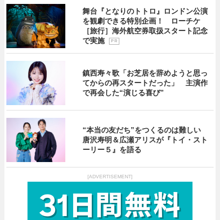
舞台『となりのトトロ』ロンドン公演
を観劇できる特別企画！ ローチケ
［旅行］海外航空券取扱スタート記念
で実施
P R
鎮西寿々歌「お芝居を辞めようと思っ
てからの再スタートだった」 主演作
で再会した“演じる喜び”
“本当の友だち”をつくるのは難しい
唐沢寿明＆広瀬アリスが『トイ・スト
ーリー５』を語る
[ADVERTISEMENT]