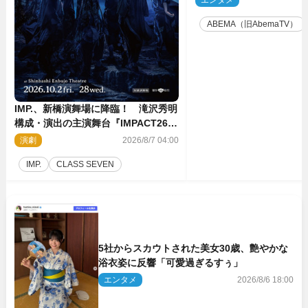
ABEMA（旧AbemaTV）
IMP.、新橋演舞場に降臨！ 滝沢秀明
構成・演出の主演舞台『IMPACT26』
上演決定
演劇
2026/8/7 04:00
IMP.
CLASS SEVEN
5社からスカウトされた美女30歳、艶やかな
浴衣姿に反響「可愛過ぎるすぅ」
エンタメ
2026/8/6 18:00