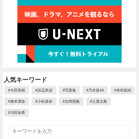
人気キーワード
#
今田美桜
#
浜辺美波
#
写真集
#
乃木坂46
#
有村架純
#
橋本環奈
#
小松菜奈
#
吉岡里帆
#
土屋太鳳
#
与田祐希