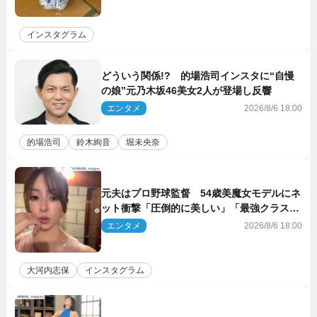
インスタグラム
どういう関係!? 的場浩司インスタに“自慢
の娘”元乃木坂46美女2人が登場し反響
エンタメ
2026/8/6 18:00
的場浩司
鈴木絢音
堀未央奈
元夫はプロ野球監督 54歳美魔女モデルにネ
ット衝撃「圧倒的に美しい」「最強クラス」
「うっとり」
エンタメ
2026/8/6 18:00
大河内志保
インスタグラム