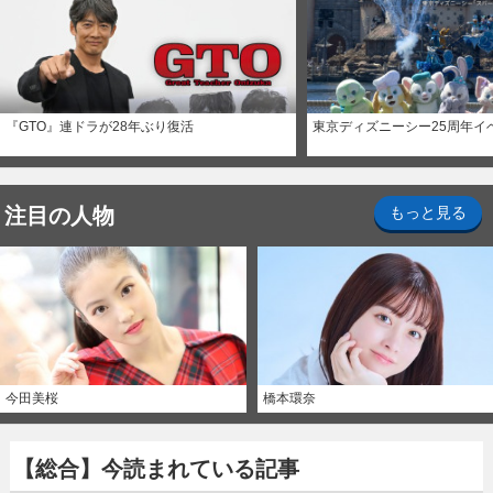
『GTO』連ドラが28年ぶり復活
東京ディズニーシー25周年イ
注目の人物
もっと見る
今田美桜
橋本環奈
【総合】今読まれている記事