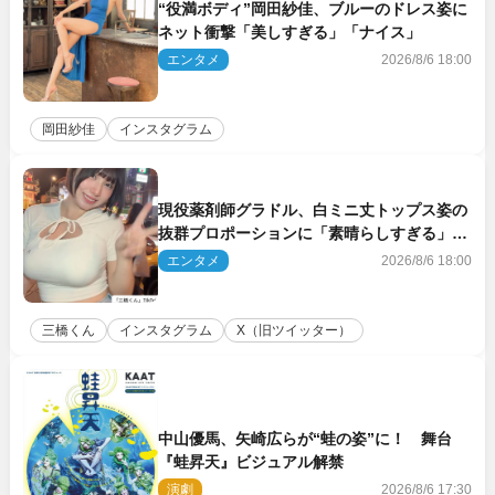
“役満ボディ”岡田紗佳、ブルーのドレス姿に
ネット衝撃「美しすぎる」「ナイス」
エンタメ
2026/8/6 18:00
岡田紗佳
インスタグラム
現役薬剤師グラドル、白ミニ丈トップス姿の
抜群プロポーションに「素晴らしすぎる」
「すっっっご！」とネット絶賛
エンタメ
2026/8/6 18:00
三橋くん
インスタグラム
X（旧ツイッター）
中山優馬、矢崎広らが“蛙の姿”に！ 舞台
『蛙昇天』ビジュアル解禁
演劇
2026/8/6 17:30