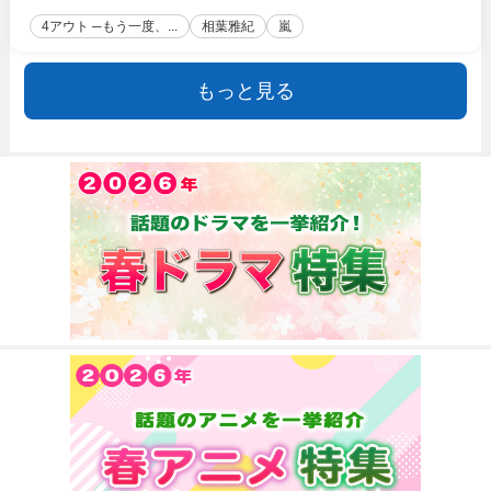
4アウト ─もう一度、...
相葉雅紀
嵐
もっと見る