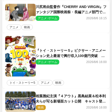
川尻将由監督作『CHERRY AND VIRGIN』フ
ァンタジア国際映画祭・長編アニメ部門で観
客賞・金賞受賞！
アニメ･ゲーム
2026/8/6 16:15
アニメ
映画
『トイ・ストーリー５』ピクサー・アニメー
ション史上最速で興行収入100億円突破 シ
リーズNo.1興収が目前
アニメ･ゲーム
2026/8/6 16:00
トイ・ストーリー5
アニメ
映画
相葉雅紀主演『４アウト』黒島結菜＆松本利
夫らが写る新場面カット公開 キャスト登壇
イベントも決定
映画
2026/8/6 16:00