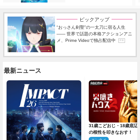
ピックアップ
“おっさん剣聖”の一太刀に宿る人生
―― 世界で話題の本格アクションアニ
メ、Prime Videoで独占配信中
P R
最新ニュース
31歳こどおじ・18歳底辺Yo
の根性を叩きなおす！ 
ス』第2弾コーチ陣発表
エンタメ
2