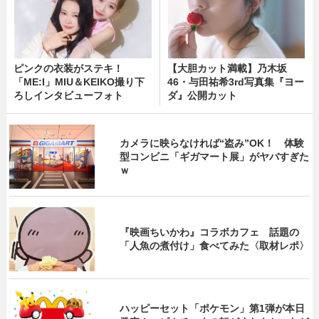
ピンクの衣装がステキ！
【大胆カット満載】乃木坂
「ME:I」MIU＆KEIKO撮り下
46・与田祐希3rd写真集『ヨー
ろしインタビューフォト
ダ』公開カット
カメラに映らなければ“盗み”OK！ 体験
型コンビニ「ギガマート展」がヤバすぎた
ｗ
『映画ちいかわ』コラボカフェ 話題の
「人魚の煮付け」食べてみた〈取材レポ〉
ハッピーセット「ポケモン」第1弾が本日