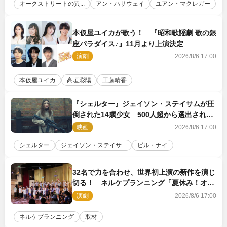
オークストリートの異...
アン・ハサウェイ
ユアン・マクレガー
本仮屋ユイカが歌う！ 『昭和歌謡劇 歌の銀
座パラダイス♪』11月より上演決定
演劇
2026/8/6 17:00
本仮屋ユイカ
高垣彩陽
工藤晴香
『シェルター』ジェイソン・ステイサムが圧
倒された14歳少女 500人超から選出された
新鋭ボディ・レイ・ブレスナックとは
映画
2026/8/6 17:00
シェルター
ジェイソン・ステイサ...
ビル・ナイ
32名で力を合わせ、世界初上演の新作を演じ
切る！ ネルケプランニング「夏休み！オ
ン・ワークショップ2026」レポート【最終
演劇
2026/8/6 17:00
日】
ネルケプランニング
取材