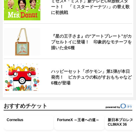
ミセス×「ミスド」新テレビCM放映スタ
ート！ 「ミスタードーナツ♪」の替え歌
に初挑戦
『星の王子さま』の“アートプレート”がカ
プセルトイに登場！ 印象的なモチーフを
描いた全6種
ハッピーセット「ポケモン」第1弾が本日
発売！ ピカチュウの転がすおもちゃなど
6種が登場
おすすめチケット
Cornelius
FortuneX ～王者への道～
新日本プロレス G
CLIMAX 36