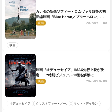
カナダの新鋭ソフィー・ロムヴァリ監督の初
長編映画『Blue Heron／ブルーヘロン』
10.23公開
映画
2026/8/7 10:00
映画
映画『オデュッセイア』IMAX先行上映が決
定！ “特別ビジュアル”3種も解禁に
映画
2026/8/7 09:00
オデュッセイア
クリストファー・ノー...
マット・デイモン