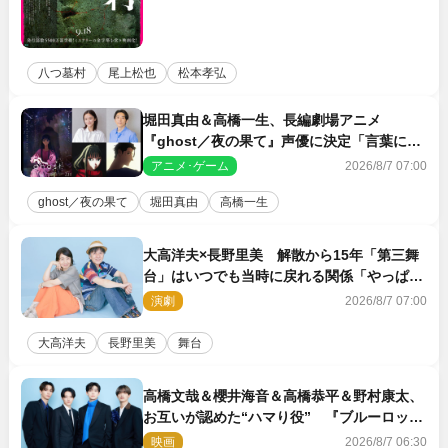
八つ墓村
尾上松也
松本孝弘
堀田真由＆高橋一生、長編劇場アニメ
『ghost／夜の果て』声優に決定「言葉には
できない沢山の感情を思い出しました」
アニメ･ゲーム
2026/8/7 07:00
ghost／夜の果て
堀田真由
高橋一生
大高洋夫×長野里美 解散から15年「第三舞
台」はいつでも当時に戻れる関係「やっぱり
他の方たちとは違います」
演劇
2026/8/7 07:00
大高洋夫
長野里美
舞台
高橋文哉＆櫻井海音＆高橋恭平＆野村康太、
お互いが認めた“ハマり役” 『ブルーロッ
ク』で築いた最高のチームワーク
映画
2026/8/7 06:30