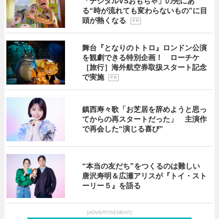
「デジタルVSおもちゃ」の先にあ
る“時が流れても変わらないもの”に目
頭が熱くなる
P R
舞台『となりのトトロ』ロンドン公演
を観劇できる特別企画！ ローチケ
［旅行］海外航空券取扱スタート記念
で実施
P R
鎮西寿々歌「お芝居を辞めようと思っ
てからの再スタートだった」 主演作
で再会した“演じる喜び”
“本当の友だち”をつくるのは難しい
唐沢寿明＆広瀬アリスが『トイ・スト
ーリー５』を語る
[ADVERTISEMENT]