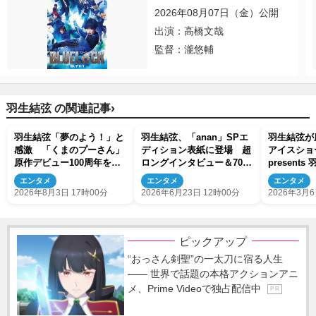
2026年08月07日（金）公開
出演：高橋文哉
監督：瀧悠輔
›
羽生結弦 の関連記事
羽生結弦「夢のよう！」と
羽生結弦、「anan」SPエ
羽生結弦が
感激 「くまのプーさん」
ディション表紙に登場 超
アイスショ
原作デビュー100周年を記
ロングインタビュー＆70問
presents
念した特別コラボが実現
70答も掲載
stellata 
エンタメ
エンタメ
エンタメ
放題独占ラ
2026年8月3日 17時00分
2026年6月23日 12時00分
2026年3月6
ピックアップ
“おっさん剣聖”の一太刀に宿る人生
―― 世界で話題の本格アクションアニ
メ、Prime Videoで独占配信中
P R