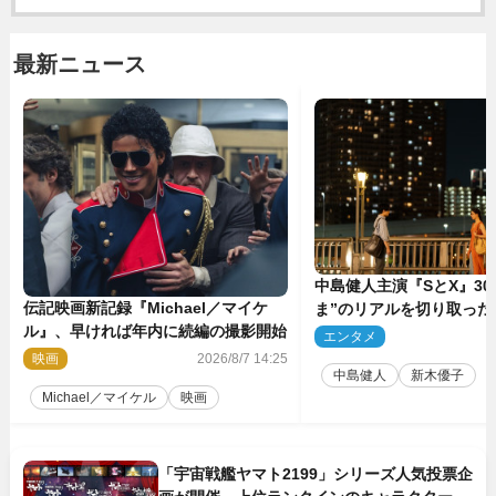
最新ニュース
中島健人主演『SとX』30
伝記映画新記録『Michael／マイケ
ま”のリアルを切り取った
ル』、早ければ年内に続編の撮影開始
5点解禁
エンタメ
2
映画
2026/8/7 14:25
中島健人
新木優子
Michael／マイケル
映画
「宇宙戦艦ヤマト2199」シリーズ人気投票企