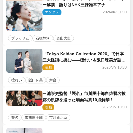
ー解禁 語りはNHK三條雅幸アナ
エンタメ
2026/8/7 11:00
ブラッサム
石橋静河
奥山大史
「Tokyo Kaidan Collection 2026」で日本
三大怪談に挑む――檀れい＆阪口珠美が語る
「牡丹灯籠」の新たな魅力
演劇
2026/8/7 10:30
檀れい
阪口珠美
舞台
三池崇史監督『襲名』市川團十郎白猿襲名披
露の軌跡を追った場面写真10点解禁！
映画
2026/8/7 10:00
襲名
市川團十郎
市川新之助