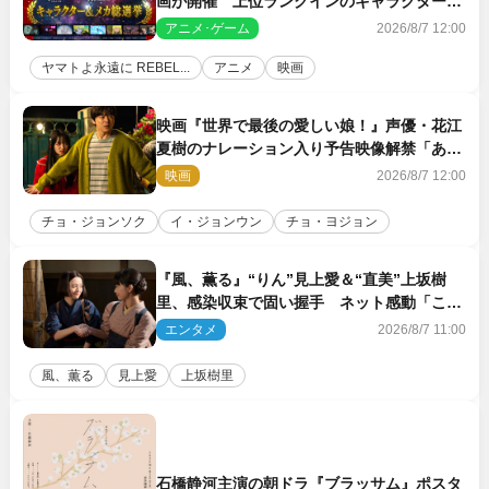
画が開催 上位ランクインのキャラクター＆
メカは新規描き下ろしイラストを制作
アニメ･ゲーム
2026/8/7 12:00
ヤマトよ永遠に REBEL...
アニメ
映画
映画『世界で最後の愛しい娘！』声優・花江
夏樹のナレーション入り予告映像解禁「あふ
れ出る温かさに涙が止まらない！」
映画
2026/8/7 12:00
チョ・ジョンソク
イ・ジョンウン
チョ・ヨジョン
『風、薫る』“りん”見上愛＆“直美”上坂樹
里、感染収束で固い握手 ネット感動「この
バディは最強」「アツい」
エンタメ
2026/8/7 11:00
風、薫る
見上愛
上坂樹里
石橋静河主演の朝ドラ『ブラッサム』ポスタ