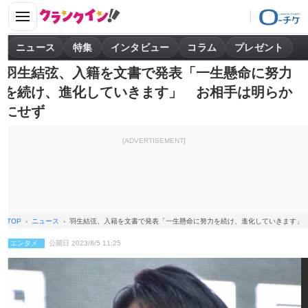
ニュース
特集
インタビュー
コラム
プレゼント
羽生結弦、入籍を文書で発表「一生懸命に努力
を続け、進化していきます」 お相手は明らか
にせず
[ADVERTISEMENT]
TOP
ニュース
羽生結弦、入籍を文書で発表「一生懸命に努力を続け、進化していきます」
エンタメ
公開日 2023/8/5 11:25