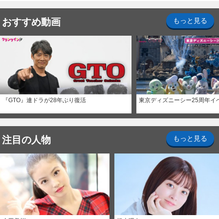
おすすめ動画
もっと見る
『GTO』連ドラが28年ぶり復活
東京ディズニーシー25周年イ
注目の人物
もっと見る