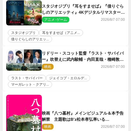
スタジオジブリ『耳をすませば』『借りぐら
しのアリエッティ』4Kデジタルリマスターで
IMAX上映決定！
アニメ･ゲーム
2026/8/7 07:00
スタジオジブリ
耳をすませば（アニメ...
借りぐらしのアリエッ...
リドリー・スコット監督『ラスト・サバイバ
ー』吹替えに武内駿輔・内田直哉・種崎敦
美・井上和彦ら豪華声優陣が集結！
映画
2026/8/7 07:00
ラスト・サバイバー
ジェイコブ・エロルデ...
マーガレット・クアリ...
映画『八つ墓村』メインビジュアル＆本予告
解禁 主題歌はB’z松本孝弘率いる
TMG「DOOM」に決定
映画
2026/8/7 07:00