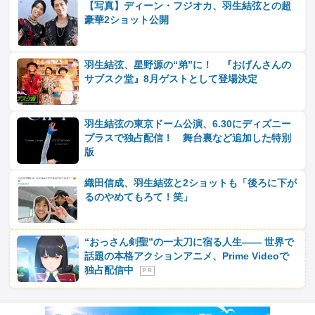
【写真】ディーン・フジオカ、羽生結弦との超
豪華2ショット公開
羽生結弦、星野源の“弟”に！ 『おげんさんの
サブスク堂』8月ゲストとして登場決定
羽生結弦の東京ドーム公演、6.30にディズニー
プラスで独占配信！ 舞台裏など追加した特別
版
織田信成、羽生結弦と2ショットも「後ろに下が
るのやめてもろて！笑」
“おっさん剣聖”の一太刀に宿る人生―― 世界で
話題の本格アクションアニメ、Prime Videoで
独占配信中
P R