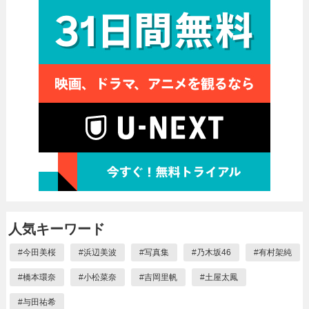
人気キーワード
#
今田美桜
#
浜辺美波
#
写真集
#
乃木坂46
#
有村架純
#
橋本環奈
#
小松菜奈
#
吉岡里帆
#
土屋太鳳
#
与田祐希