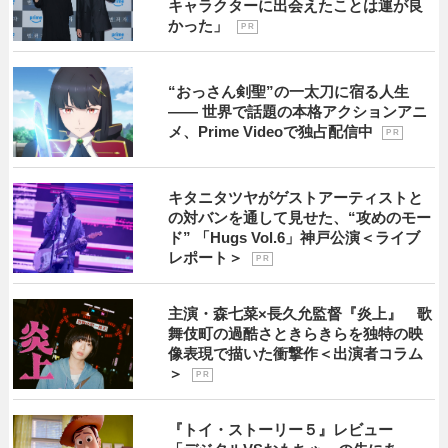
キャラクターに出会えたことは運が良
かった」
P R
“おっさん剣聖”の一太刀に宿る人生
―― 世界で話題の本格アクションアニ
メ、Prime Videoで独占配信中
P R
キタニタツヤがゲストアーティストと
の対バンを通して見せた、“攻めのモー
ド” 「Hugs Vol.6」神戸公演＜ライブ
レポート＞
P R
主演・森七菜×長久允監督『炎上』 歌
舞伎町の過酷さときらきらを独特の映
像表現で描いた衝撃作＜出演者コラム
＞
P R
『トイ・ストーリー５』レビュー