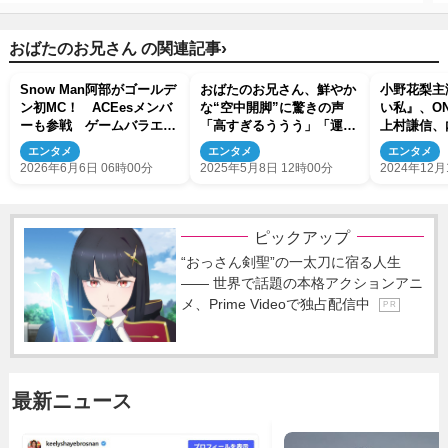
›
おばたのお兄さん の関連記事
Snow Man阿部がゴールデ
おばたのお兄さん、鮮やか
小野花梨主
ン初MC！ ACEesメンバ
な“空中開脚”に驚きの声
い私』、ONE
ーも参戦 ゲームバラエテ
「高すぎるううう」「運動
上村謙信、
ィー『ジャンオニ!!!』6.13
能力凄い」
加キャスト
エンタメ
エンタメ
エンタメ
放送
2026年6月6日 06時00分
2025年5月8日 12時00分
2024年12月
ピックアップ
“おっさん剣聖”の一太刀に宿る人生
―― 世界で話題の本格アクションアニ
メ、Prime Videoで独占配信中
P R
最新ニュース