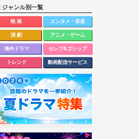
ジャンル別一覧
映画
エンタメ・音楽
演劇
アニメ・ゲーム
海外ドラマ
セレブ&ゴシップ
トレンド
動画配信サービス