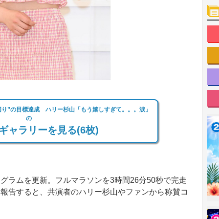
切り”の目標達成 ハリー杉山「もう嬉しすぎて。。。涙」
の
ギャラリーを見る(6枚)
ラムを更新。フルマラソンを3時間26分50秒で完走
を報告すると、共演者のハリー杉山やファンから称賛コ