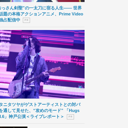
おっさん剣聖”の一太刀に宿る人生―― 世界
話題の本格アクションアニメ、Prime Video
独占配信中
P R
タニタツヤがゲストアーティストとの対バ
を通して見せた、“攻めのモード” 「Hugs
ol.6」神戸公演＜ライブレポート＞
P R