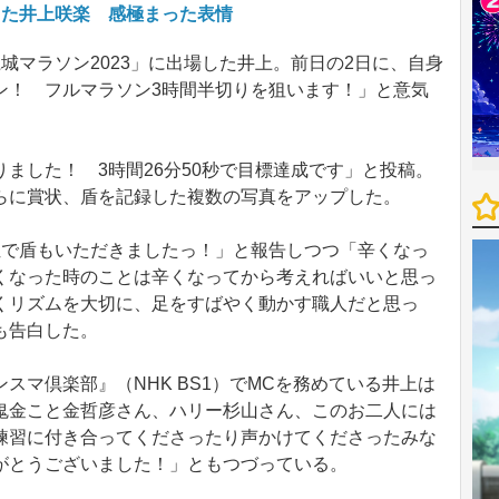
した井上咲楽 感極まった表情
マラソン2023」に出場した井上。前日の2日に、自身
ン！ フルマラソン3時間半切りを狙います！」と意気
ました！ 3時間26分50秒で目標達成です」と投稿。
らに賞状、盾を記録した複数の写真をアップした。
で盾もいただきましたっ！」と報告しつつ「辛くなっ
くなった時のことは辛くなってから考えればいいと思っ
くリズムを大切に、足をすばやく動かす職人だと思っ
も告白した。
マ倶楽部』（NHK BS1）でMCを務めている井上は
鬼金こと金哲彦さん、ハリー杉山さん、このお二人には
練習に付き合ってくださったり声かけてくださったみな
がとうございました！」ともつづっている。