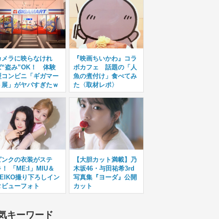
カメラに映らなけれ
『映画ちいかわ』コラ
ば“盗み”OK！ 体験
ボカフェ 話題の「人
型コンビニ「ギガマー
魚の煮付け」食べてみ
ト展」がヤバすぎたｗ
た〈取材レポ〉
ピンクの衣装がステ
【大胆カット満載】乃
！ 「ME:I」MIU＆
木坂46・与田祐希3rd
KEIKO撮り下ろしイン
写真集『ヨーダ』公開
タビューフォト
カット
気キーワード