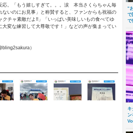
応。「もう嬉しすぎて。。。涙 本当さくらちゃん毎
“
れないのにお見事」と称賛すると、ファンからも祝福の
で
チャクチャ素敵だよ!!」「いっぱい美味しいもの食べてゆ
で
に大変な練習して大尊敬です！」などの声が集まってい
ng2sakura）
キ
ン
V