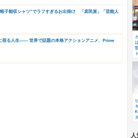
“蛭子能収シャツ”でラフすぎるお出掛け 「庶民派」「芸能人
に宿る人生―― 世界で話題の本格アクションアニメ、Prime
キ
人