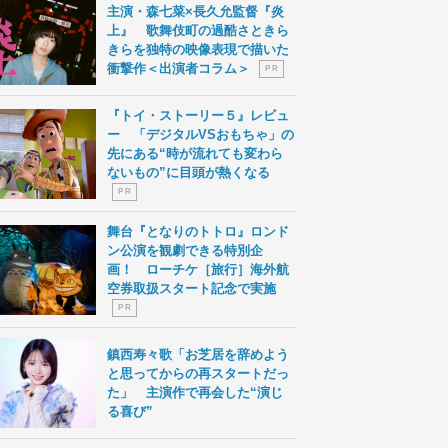
主演・森七菜×長久允監督『炎
上』 歌舞伎町の過酷さときら
きらを独特の映像表現で描いた
衝撃作＜出演者コラム＞
P R
『トイ・ストーリー５』レビュ
ー 「デジタルVSおもちゃ」の
先にある“時が流れても変わら
ないもの”に目頭が熱くなる
P R
舞台『となりのトトロ』ロンド
ン公演を観劇できる特別企
画！ ローチケ［旅行］海外航
空券取扱スタート記念で実施
P R
鎮西寿々歌「お芝居を辞めよう
と思ってからの再スタートだっ
た」 主演作で再会した“演じ
る喜び”