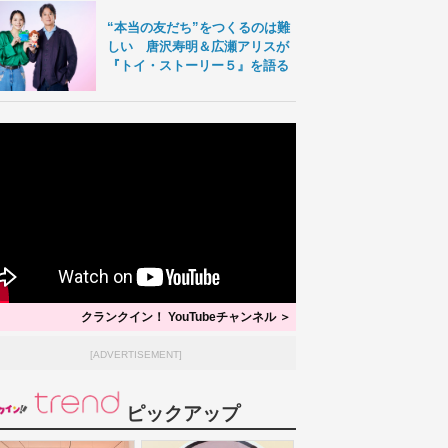
“本当の友だち”をつくるのは難
しい 唐沢寿明＆広瀬アリスが
『トイ・ストーリー５』を語る
クランクイン！ YouTubeチャンネル ＞
[ADVERTISEMENT]
ピックアップ