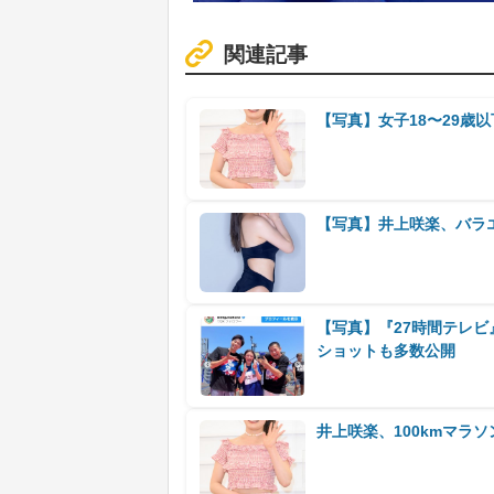
関連記事
【写真】女子18〜29歳
【写真】井上咲楽、バラ
【写真】『27時間テレビ
ショットも多数公開
井上咲楽、100kmマラ