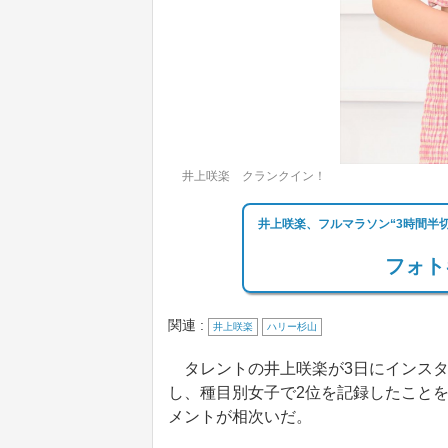
井上咲楽 クランクイン！
井上咲楽、フルマラソン“3時間半
フォト
関連 :
井上咲楽
ハリー杉山
タレントの井上咲楽が3日にインスタグ
し、種目別女子で2位を記録したこと
メントが相次いだ。