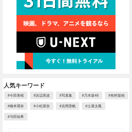
人気キーワード
#
今田美桜
#
浜辺美波
#
写真集
#
乃木坂46
#
有村架純
#
橋本環奈
#
小松菜奈
#
吉岡里帆
#
土屋太鳳
#
与田祐希