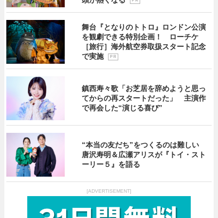
P R
舞台『となりのトトロ』ロンドン公演
を観劇できる特別企画！ ローチケ
［旅行］海外航空券取扱スタート記念
で実施
P R
鎮西寿々歌「お芝居を辞めようと思っ
てからの再スタートだった」 主演作
で再会した“演じる喜び”
“本当の友だち”をつくるのは難しい
唐沢寿明＆広瀬アリスが『トイ・スト
ーリー５』を語る
[ADVERTISEMENT]