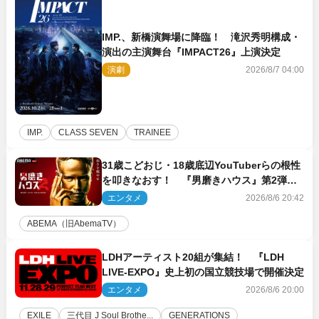
IMP.、新橋演舞場に降臨！ 滝沢秀明構成・
演出の主演舞台『IMPACT26』上演決定
演劇
2026/8/7 04:00
IMP.
CLASS SEVEN
TRAINEE
31歳こどおじ・18歳底辺YouTuberらの根性
を叩きなおす！ 『男磨きハウス』第2弾コ
ーチ陣発表
エンタメ
2026/8/6 20:42
ABEMA（旧AbemaTV）
LDHアーティスト20組が集結！ 『LDH
LIVE‐EXPO』史上初の国立競技場で開催決定
エンタメ
2026/8/6 20:00
EXILE
三代目 J Soul Brothe...
GENERATIONS