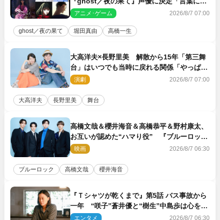
『ghost／夜の果て』声優に決定「言葉には
できない沢山の感情を思い出しました」
アニメ･ゲーム
2026/8/7 07:00
ghost／夜の果て
堀田真由
高橋一生
大高洋夫×長野里美 解散から15年「第三舞
台」はいつでも当時に戻れる関係「やっぱり
他の方たちとは違います」
演劇
2026/8/7 07:00
大高洋夫
長野里美
舞台
高橋文哉＆櫻井海音＆高橋恭平＆野村康太、
お互いが認めた“ハマり役” 『ブルーロッ
ク』で築いた最高のチームワーク
映画
2026/8/7 06:30
ブルーロック
高橋文哉
櫻井海音
『Ｔシャツが乾くまで』第5話 バス事故から
一年 “咲子”蒼井優と“樹生”中島歩は心を許
しあえる関係に
エンタメ
2026/8/7 06:30