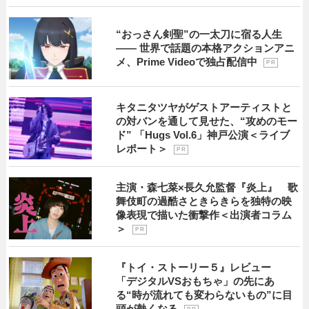
“おっさん剣聖”の一太刀に宿る人生
―― 世界で話題の本格アクションアニ
メ、Prime Videoで独占配信中
P R
キタニタツヤがゲストアーティストと
の対バンを通して見せた、“攻めのモー
ド” 「Hugs Vol.6」神戸公演＜ライブ
レポート＞
P R
主演・森七菜×長久允監督『炎上』 歌
舞伎町の過酷さときらきらを独特の映
像表現で描いた衝撃作＜出演者コラム
＞
P R
『トイ・ストーリー５』レビュー
「デジタルVSおもちゃ」の先にあ
る“時が流れても変わらないもの”に目
頭が熱くなる