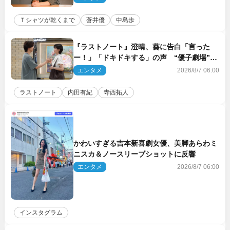
Ｔシャツが乾くまで
蒼井優
中島歩
『ラストノート』澄晴、葵に告白「言った
ー！」「ドキドキする」の声 “優子劇場”も
話題
エンタメ
2026/8/7 06:00
ラストノート
内田有紀
寺西拓人
かわいすぎる吉本新喜劇女優、美脚あらわミ
ニスカ＆ノースリーブショットに反響
エンタメ
2026/8/7 06:00
インスタグラム