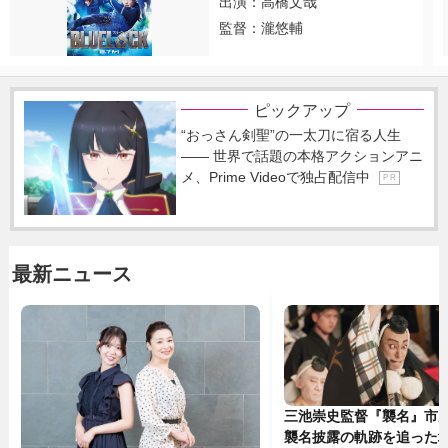
出演：高橋文哉
監督：瀧悠輔
ピックアップ
“おっさん剣聖”の一太刀に宿る人生
―― 世界で話題の本格アクションアニ
メ、Prime Videoで独占配信中
P R
最新ニュース
三池崇史監督『襲名』市
襲名披露の軌跡を追った場