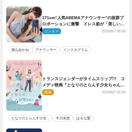
171cm“人気ABEMAアナウンサー”の抜群プ
ロポーションに衝撃 ドレス姿が「美しい」
「品がありすぎる」
エンタメ
2026/8/7 06:00
瀧山あかね
アナウンサー
インスタグラム
トランスジェンダーがタイムスリップ!? コ
メディ映画『となりのとらんす少女ちゃん』
11.7公開決定
映画
2026/8/7 05:00
となりのとらんす少女...
中川未悠
はるな愛