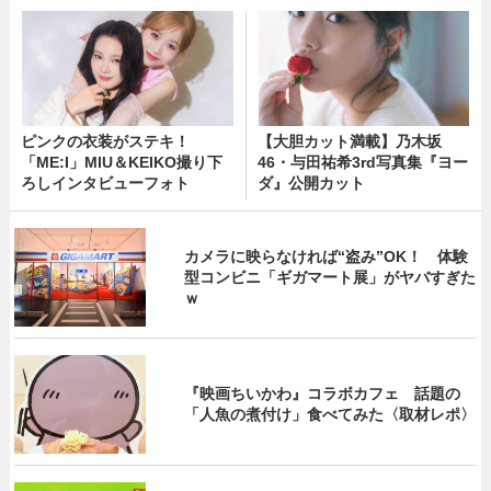
ピンクの衣装がステキ！
【大胆カット満載】乃木坂
「ME:I」MIU＆KEIKO撮り下
46・与田祐希3rd写真集『ヨー
ろしインタビューフォト
ダ』公開カット
カメラに映らなければ“盗み”OK！ 体験
型コンビニ「ギガマート展」がヤバすぎた
ｗ
『映画ちいかわ』コラボカフェ 話題の
「人魚の煮付け」食べてみた〈取材レポ〉