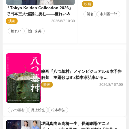
点解禁！
映画
2
「Tokyo Kaidan Collection 2026」
で日本三大怪談に挑む――檀れい＆阪
襲名
市川團十郎
口珠美が語る「牡丹灯籠」の新たな魅
演劇
2026/8/7 10:30
力
檀れい
阪口珠美
映画『八つ墓村』メインビジュアル＆本予告
解禁 主題歌はB’z松本孝弘率いる
TMG「DOOM」に決定
映画
2026/8/7 07:00
八つ墓村
尾上松也
松本孝弘
堀田真由＆高橋一生、長編劇場アニメ