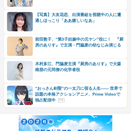
【写真】大友花恋、出演番組を視聴中の人に遭
遇しほっこり「ああ嬉しいなあ」
前田敦子、“第3子妊娠中の元ヤン”役に！ 『厨
房のありす』で主演・門脇麦の幼なじみ演じる
木村多江、門脇麦主演『厨房のありす』で大森
南朋の元同僚の化学者役
“おっさん剣聖”の一太刀に宿る人生―― 世界で
話題の本格アクションアニメ、Prime Videoで
独占配信中
P R