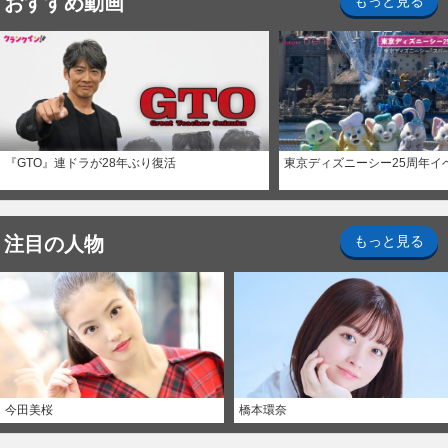
おすすめ動画
もっと見る
『GTO』連ドラが28年ぶり復活
東京ディズニーシー25周年イ
注目の人物
もっと見る
今田美桜
橋本環奈