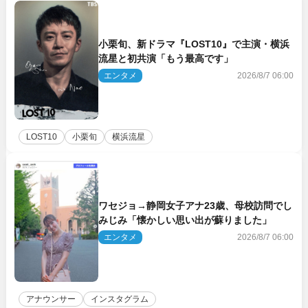
小栗旬、新ドラマ『LOST10』で主演・横浜
流星と初共演「もう最高です」
エンタメ
2026/8/7 06:00
LOST10
小栗旬
横浜流星
ワセジョ→静岡女子アナ23歳、母校訪問でし
みじみ「懐かしい思い出が蘇りました」
エンタメ
2026/8/7 06:00
アナウンサー
インスタグラム