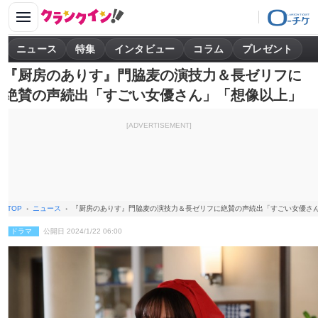
ニュース
特集
インタビュー
コラム
プレゼント
『厨房のありす』門脇麦の演技力＆長ゼリフに
絶賛の声続出「すごい女優さん」「想像以上」
[ADVERTISEMENT]
TOP
ニュース
『厨房のありす』門脇麦の演技力＆長ゼリフに絶賛の声続出「すごい女優さ
ドラマ
公開日 2024/1/22 06:00