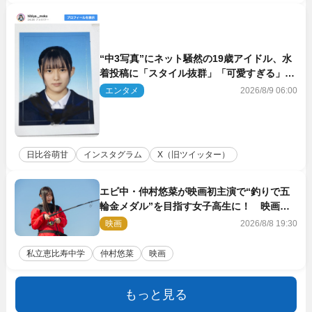
“中3写真”にネット騒然の19歳アイドル、水
着投稿に「スタイル抜群」「可愛すぎる」と
絶賛の声
エンタメ
2026/8/9 06:00
日比谷萌甘
インスタグラム
X（旧ツイッター）
エビ中・仲村悠菜が映画初主演で“釣りで五
輪金メダル”を目指す女子高生に！ 映画
『つりこまち』今秋公開
映画
2026/8/8 19:30
私立恵比寿中学
仲村悠菜
映画
もっと見る