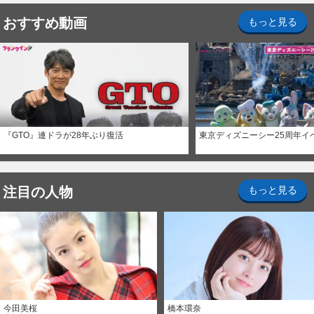
おすすめ動画
もっと見る
『GTO』連ドラが28年ぶり復活
東京ディズニーシー25周年イ
注目の人物
もっと見る
今田美桜
橋本環奈