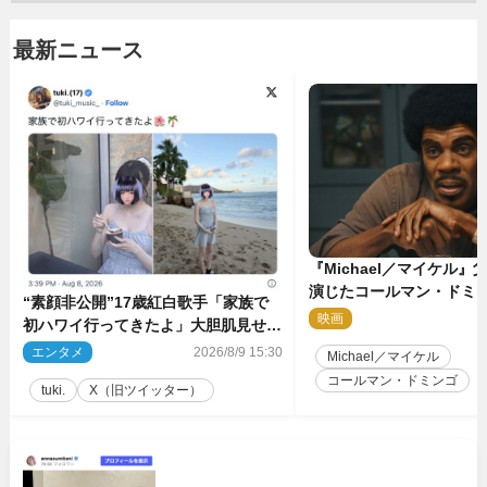
最新ニュース
『Michael／マイケル
演じたコールマン・ドミ
“素顔非公開”17歳紅白歌手「家族で
イクに2時間半かかってい
映画
2
初ハワイ行ってきたよ」大胆肌見せシ
ョット公開
エンタメ
2026/8/9 15:30
Michael／マイケル
コールマン・ドミンゴ
tuki.
X（旧ツイッター）