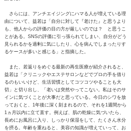
さらには、アンチエイジングにハマる人が増えている理
由について、益若は「自分に対して『老けた』と思うより
も、他人からの評価の目の方が厳しいのでは？ と思うこ
とがある。SNSの評価に引っ張られてしまい、自分がどう
見られるかを過剰に気にしたり、心を病んでしまったりす
るケースが多いと感じる」と指摘した。
また、若返りをめぐる最新の再生医療が紹介されると、
益若は「クリニックやエステサロンなどでプロの手を借り
るのもいいけど、生活習慣としてコツコツやることも大
切」と切り出し、「老いは突然やってこない。私はそのサ
インに気づくことが大事だと思っている。今日のシワを放
っておくと、1年後に深く刻まれるので、それを1週間から
1ヵ月以内に立て直す。例えば、肌の乾燥に気づいたら、
長めにお風呂に入り、しっかり保湿をして、たくさん水分
を摂る。年齢を重ねると、美容の知識が増えていって、お