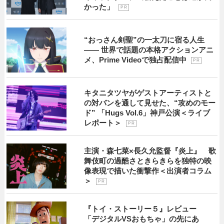
かった」
P R
“おっさん剣聖”の一太刀に宿る人生
―― 世界で話題の本格アクションアニ
メ、Prime Videoで独占配信中
P R
キタニタツヤがゲストアーティストと
の対バンを通して見せた、“攻めのモー
ド” 「Hugs Vol.6」神戸公演＜ライブ
レポート＞
P R
主演・森七菜×長久允監督『炎上』 歌
舞伎町の過酷さときらきらを独特の映
像表現で描いた衝撃作＜出演者コラム
＞
P R
『トイ・ストーリー５』レビュー
「デジタルVSおもちゃ」の先にあ