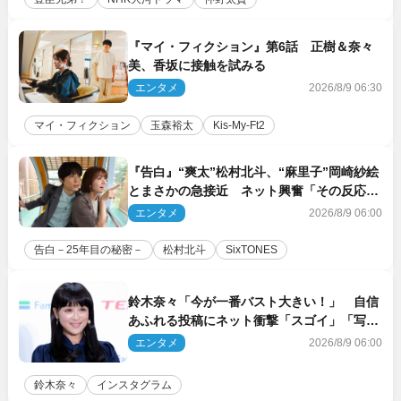
『マイ・フィクション』第6話 正樹＆奈々
美、香坂に接触を試みる
エンタメ
2026/8/9 06:30
マイ・フィクション
玉森裕太
Kis‐My‐Ft2
『告白』“爽太”松村北斗、“麻里子”岡崎紗絵
とまさかの急接近 ネット興奮「その反応
は」「いいの!?」（ネタバレあり）
エンタメ
2026/8/9 06:00
告白－25年目の秘密－
松村北斗
SixTONES
鈴木奈々「今が一番バスト大きい！」 自信
あふれる投稿にネット衝撃「スゴイ」「写真
集を出して欲しい」
エンタメ
2026/8/9 06:00
鈴木奈々
インスタグラム