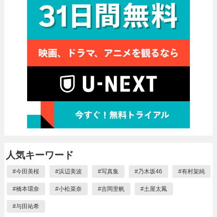
人気キーワード
#
今田美桜
#
浜辺美波
#
写真集
#
乃木坂46
#
有村架純
#
橋本環奈
#
小松菜奈
#
吉岡里帆
#
土屋太鳳
#
与田祐希