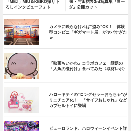
「ME:I」MIU＆KEIKO撮り下
46・与田祐希3rd写真集『ヨー
ろしインタビューフォト
ダ』公開カット
カメラに映らなければ“盗み”OK！ 体験
型コンビニ「ギガマート展」がヤバすぎた
ｗ
『映画ちいかわ』コラボカフェ 話題の
「人魚の煮付け」食べてみた〈取材レポ〉
ハローキティの“ロングセラーおもちゃ”が
ミニチュア化！ 「サイフおしゃれ」など
カプセルトイに登場
ピューロランド、ハロウィーンイベント詳