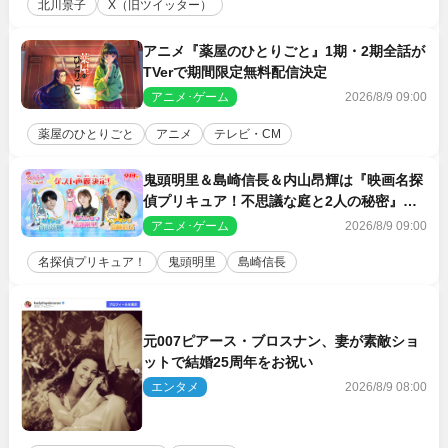
北川景子
X（旧ツイッター）
アニメ『薬屋のひとりごと』1期・2期全話が
TVerで期間限定無料配信決定
アニメ･ゲーム
2026/8/9 09:00
薬屋のひとりごと
アニメ
テレビ・CM
鬼頭明里＆島崎信長＆内山昂輝は『映画名探
偵プリキュア！不思議な庭と2人の秘密』ゲ
スト声優に決定
アニメ･ゲーム
2026/8/9 09:00
名探偵プリキュア！
鬼頭明里
島崎信長
元007ピアース・ブロスナン、妻が素敵ショ
ットで結婚25周年をお祝い
エンタメ
2026/8/9 08:00