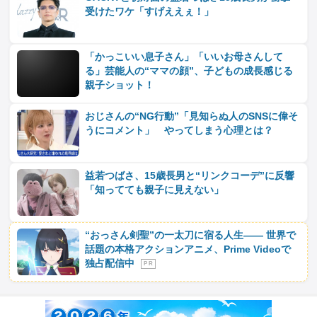
受けたワケ「すげええぇ！」
「かっこいい息子さん」「いいお母さんして
る」芸能人の“ママの顔”、子どもの成長感じる
親子ショット！
おじさんの“NG行動”「見知らぬ人のSNSに偉そ
うにコメント」 やってしまう心理とは？
益若つばさ、15歳長男と“リンクコーデ”に反響
「知ってても親子に見えない」
“おっさん剣聖”の一太刀に宿る人生―― 世界で
話題の本格アクションアニメ、Prime Videoで
独占配信中
P R