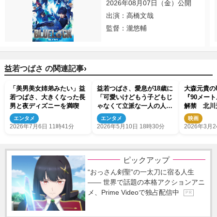
2026年08月07日（金）公開
出演：高橋文哉
監督：瀧悠輔
›
益若つばさ の関連記事
「美男美女姉弟みたい」益
益若つばさ、愛息が18歳に
大森元貴の
若つばさ、大きくなった長
「可愛いけどもう子どもじ
『90メー
男と夜ディズニーを満喫
ゃなくて立派な一人の人間
解禁 北川
や」
ントも
エンタメ
エンタメ
映画
2026年7月6日 11時41分
2026年5月10日 18時30分
2026年3月2
ピックアップ
“おっさん剣聖”の一太刀に宿る人生
―― 世界で話題の本格アクションアニ
メ、Prime Videoで独占配信中
P R