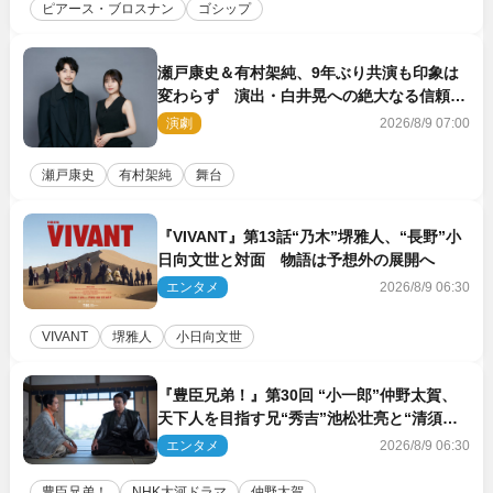
ピアース・ブロスナン
ゴシップ
瀬戸康史＆有村架純、9年ぶり共演も印象は
変わらず 演出・白井晃への絶大なる信頼を
胸に舞台『キュー』に挑む
演劇
2026/8/9 07:00
瀬戸康史
有村架純
舞台
『VIVANT』第13話“乃木”堺雅人、“長野”小
日向文世と対面 物語は予想外の展開へ
エンタメ
2026/8/9 06:30
VIVANT
堺雅人
小日向文世
『豊臣兄弟！』第30回 “小一郎”仲野太賀、
天下人を目指す兄“秀吉”池松壮亮と“清須会
議”へ
エンタメ
2026/8/9 06:30
豊臣兄弟！
NHK大河ドラマ
仲野太賀