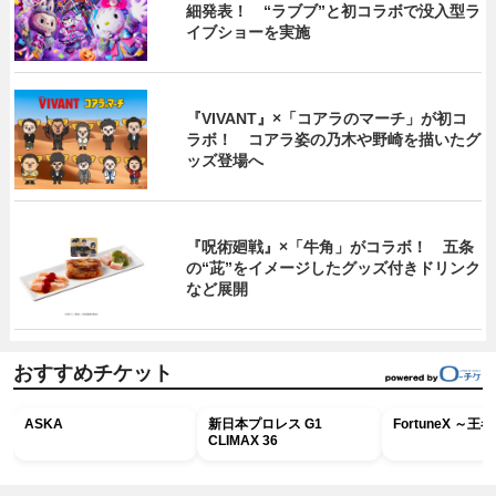
細発表！ “ラブブ”と初コラボで没入型ラ
イブショーを実施
『VIVANT』×「コアラのマーチ」が初コ
ラボ！ コアラ姿の乃木や野崎を描いたグ
ッズ登場へ
『呪術廻戦』×「牛角」がコラボ！ 五条
の“茈”をイメージしたグッズ付きドリンク
など展開
おすすめチケット
ASKA
新日本プロレス G1
FortuneX ～
CLIMAX 36