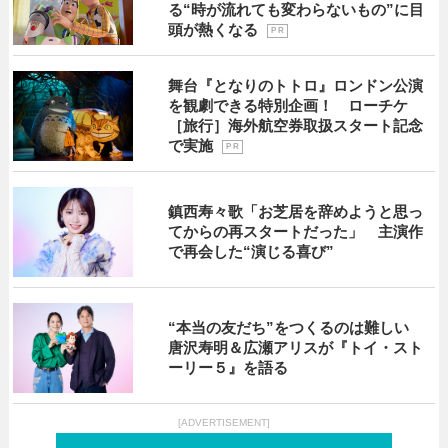
る“時が流れても変わらないもの”に目
頭が熱くなる
P R
舞台『となりのトトロ』ロンドン公演
を観劇できる特別企画！ ローチケ
［旅行］海外航空券取扱スタート記念
で実施
P R
鎮西寿々歌「お芝居を辞めようと思っ
てからの再スタートだった」 主演作
で再会した“演じる喜び”
“本当の友だち”をつくるのは難しい
唐沢寿明＆広瀬アリスが『トイ・スト
ーリー５』を語る
[ADVERTISEMENT]