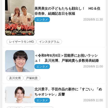
美男美女の子どもたちも顔出し！ HG＆住
谷杏奈、結婚記念日を祝福
エンタメ
2026/8/9 11:30
レイザーラモンHG
インスタグラム
＜令和8年8月8日＞芸能界にお祝いラッシ
ュ！ 及川光博、戸塚純貴ら多数発表結婚
エンタメ
2026/8/9 11:00
及川光博
戸塚純貴
北川景子、手芸作品の新作に「すごい」「め
ちゃオシャレ」反響
エンタメ
2026/8/9 11:00