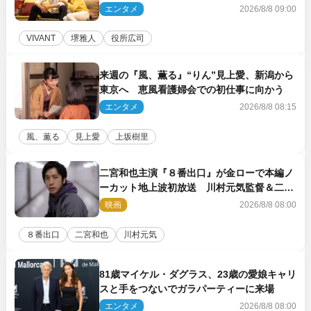
エンタメ
2026/8/8 09:00
VIVANT
堺雅人
役所広司
来週の『風、薫る』“りん”見上愛、新潟から
東京へ 恵風看護婦会での初仕事に向かう
エンタメ
2026/8/8 08:15
風、薫る
見上愛
上坂樹里
二宮和也主演『８番出口』が金ローで本編ノ
ーカット地上波初放送 川村元気監督＆二宮
コメント到着
映画
2026/8/8 08:00
８番出口
二宮和也
川村元気
81歳マイケル・ダグラス、23歳の愛娘キャリ
スと手をつないでガラパーティーに来場
エンタメ
2026/8/8 08:00