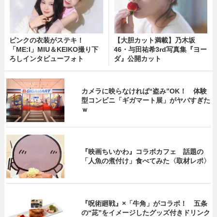
ピンクの衣装がステキ！
【大胆カット満載】乃木坂
「ME:I」MIU＆KEIKO撮り下
46・与田祐希3rd写真集『ヨー
ろしインタビューフォト
ダ』公開カット
カメラに映らなければ“盗み”OK！ 体験
型コンビニ「ギガマート展」がヤバすぎた
ｗ
『映画ちいかわ』コラボカフェ 話題の
「人魚の煮付け」食べてみた〈取材レポ〉
『呪術廻戦』×「牛角」がコラボ！ 五条
の“茈”をイメージしたグッズ付きドリンク