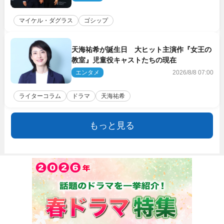
マイケル・ダグラス
ゴシップ
天海祐希が誕生日 大ヒット主演作『女王の
教室』児童役キャストたちの現在
エンタメ
2026/8/8 07:00
ライターコラム
ドラマ
天海祐希
もっと見る