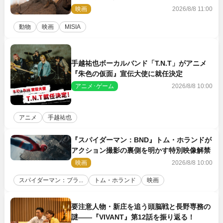
の赤ちゃんが大集合
映画
2026/8/8 11:00
動物
映画
MISIA
手越祐也ボーカルバンド「T.N.T」がアニメ
『朱色の仮面』宣伝大使に就任決定
アニメ･ゲーム
2026/8/8 10:00
アニメ
手越祐也
『スパイダーマン：BND』トム・ホランドが
アクション撮影の裏側を明かす特別映像解禁
映画
2026/8/8 10:00
スパイダーマン：ブラ...
トム・ホランド
映画
要注意人物・新庄を追う頭脳戦と長野専務の
謎――『VIVANT』第12話を振り返る！