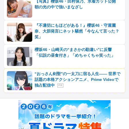
【写真】櫻坂46・田村保乃、水着カット公開
朝の光の中で強いまなざし
『不適切にもほどがある！』櫻坂46・守屋麗
奈、大胆発言にネット騒然「今なんて言った？
笑」
櫻坂46・山崎天の“まさかの勘違い”に反響
「伝説の昼食付き」「めちゃくちゃ笑った」
“おっさん剣聖”の一太刀に宿る人生―― 世界で
話題の本格アクションアニメ、Prime Videoで
独占配信中
P R