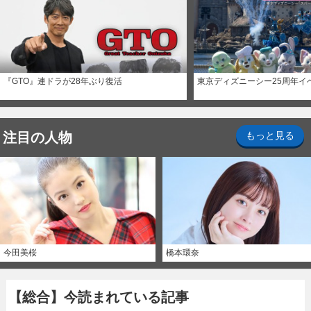
『GTO』連ドラが28年ぶり復活
東京ディズニーシー25周年イ
注目の人物
もっと見る
今田美桜
橋本環奈
【総合】今読まれている記事