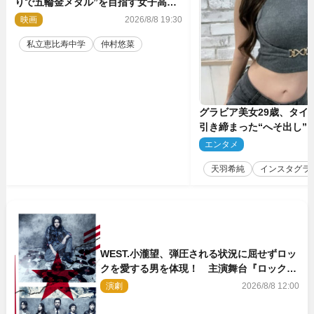
りで五輪金メダル”を目指す女子高生
に！ 映画『つりこまち』今秋公開
映画
2026/8/8 19:30
私立恵比寿中学
仲村悠菜
グラビア美女29歳、タイ
引き締まった“へそ出し”
「可愛い過ぎる」
エンタメ
2
天羽希純
インスタグラ
WEST.小瀧望、弾圧される状況に屈せずロッ
クを愛する男を体現！ 主演舞台『ロックン
ロール』ビジュアル解禁
演劇
2026/8/8 12:00