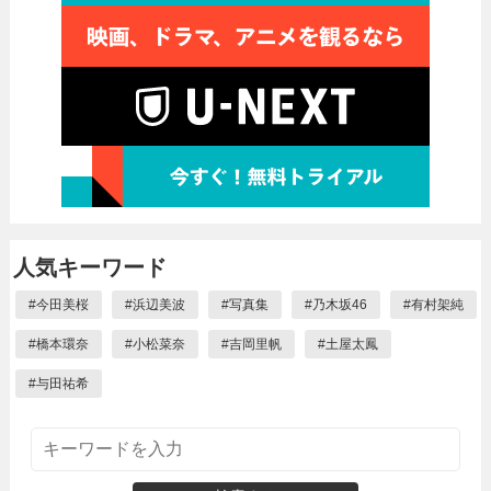
人気キーワード
#
今田美桜
#
浜辺美波
#
写真集
#
乃木坂46
#
有村架純
#
橋本環奈
#
小松菜奈
#
吉岡里帆
#
土屋太鳳
#
与田祐希