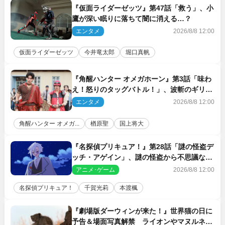
『仮面ライダーゼッツ』第47話「救う」、小
鷹が深い眠りに落ちて闇に消える…？
エンタメ
2026/8/8 12:00
仮面ライダーゼッツ
今井竜太郎
堀口真帆
『角醒ハンター オメガホーン』第3話「味わ
え！怒りのタッグバトル！」、波斬のギリコ
がハンターバトルを挑んできた！
エンタメ
2026/8/8 12:00
角醒ハンター オメガ...
楢原聖
国上将大
『名探偵プリキュア！』第28話「謎の怪盗デ
ッチ・アゲイン」、謎の怪盗から不思議な予
告状が届く
アニメ･ゲーム
2026/8/8 12:00
名探偵プリキュア！
千賀光莉
本渡楓
『劇場版ダーウィンが来た！』世界猫の日に
予告＆場面写真解禁 ライオンやマヌルネコ