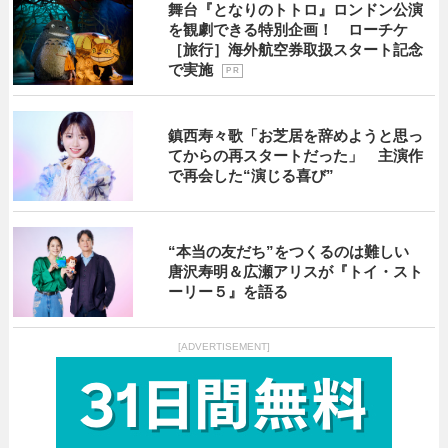
舞台『となりのトトロ』ロンドン公演
を観劇できる特別企画！ ローチケ
［旅行］海外航空券取扱スタート記念
で実施
P R
鎮西寿々歌「お芝居を辞めようと思っ
てからの再スタートだった」 主演作
で再会した“演じる喜び”
“本当の友だち”をつくるのは難しい
唐沢寿明＆広瀬アリスが『トイ・スト
ーリー５』を語る
[ADVERTISEMENT]