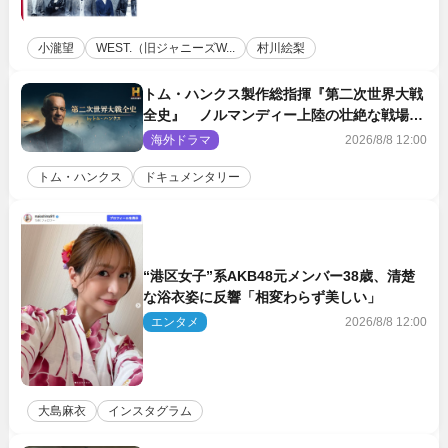
小瀧望
WEST.（旧ジャニーズW...
村川絵梨
トム・ハンクス製作総指揮『第二次世界大戦
全史』 ノルマンディー上陸の壮絶な戦場を
収めた特別映像解禁
海外ドラマ
2026/8/8 12:00
トム・ハンクス
ドキュメンタリー
“港区女子”系AKB48元メンバー38歳、清楚
な浴衣姿に反響「相変わらず美しい」
エンタメ
2026/8/8 12:00
大島麻衣
インスタグラム