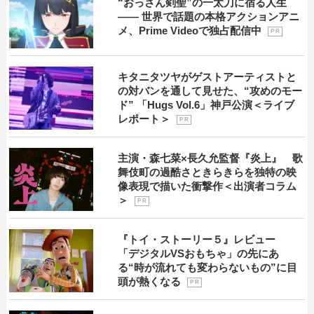
“おっさん剣聖”の一太刀に宿る人生
―― 世界で話題の本格アクションアニ
メ、Prime Videoで独占配信中
P R
キタニタツヤがゲストアーティストと
の対バンを通して見せた、“攻めのモー
ド” 「Hugs Vol.6」神戸公演＜ライブ
レポート＞
P R
主演・森七菜×長久允監督『炎上』 歌
舞伎町の過酷さときらきらを独特の映
像表現で描いた衝撃作＜出演者コラム
＞
P R
『トイ・ストーリー５』レビュー
「デジタルVSおもちゃ」の先にあ
る“時が流れても変わらないもの”に目
頭が熱くなる
P R