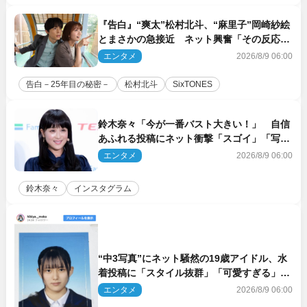
『告白』“爽太”松村北斗、“麻里子”岡崎紗絵
とまさかの急接近 ネット興奮「その反応
は」「いいの!?」（ネタバレあり）
エンタメ
2026/8/9 06:00
告白－25年目の秘密－
松村北斗
SixTONES
鈴木奈々「今が一番バスト大きい！」 自信
あふれる投稿にネット衝撃「スゴイ」「写真
集を出して欲しい」
エンタメ
2026/8/9 06:00
鈴木奈々
インスタグラム
“中3写真”にネット騒然の19歳アイドル、水
着投稿に「スタイル抜群」「可愛すぎる」と
絶賛の声
エンタメ
2026/8/9 06:00