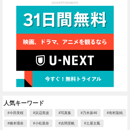
[ADVERTISEMENT]
人気キーワード
#
今田美桜
#
浜辺美波
#
写真集
#
乃木坂46
#
有村架純
#
橋本環奈
#
小松菜奈
#
吉岡里帆
#
土屋太鳳