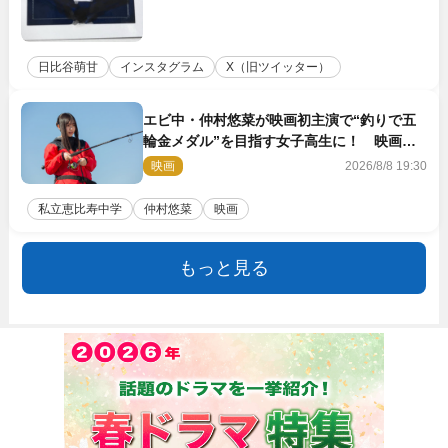
日比谷萌甘
インスタグラム
X（旧ツイッター）
エビ中・仲村悠菜が映画初主演で“釣りで五
輪金メダル”を目指す女子高生に！ 映画
『つりこまち』今秋公開
映画
2026/8/8 19:30
私立恵比寿中学
仲村悠菜
映画
もっと見る