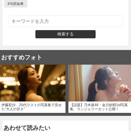
#
与田祐希
検索する
おすすめフォト
伊藤彩沙、20代ラストの写真集で見せ
【話題】乃木坂46・金川紗耶1st写真
た“大人の甘さ”
集、ランジェリーカット公開！
あわせて読みたい