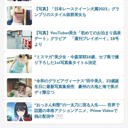
【写真】「日本レースクイーン大賞2023」グラ
ンプリのスタイル抜群美女も
【写真】YouTuber美女「初めてのお泊まり温泉
デート」グラビア 「週刊プレイボーイ」18号
より
“ミスマガ”美少女・今森茉耶18歳、セブ島で撮
り下ろした1st写真集タイトル決定
“令和のグラビアヴィーナス”田中美久、23歳誕
生日に最新写真集発売 豪州の大地と海で美ボ
ディ際立つ
“おっさん剣聖”の一太刀に宿る人生―― 世界で
話題の本格アクションアニメ、Prime Videoで
独占配信中
P R