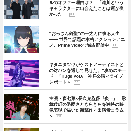
ルのオファー理由は？ 「滝川という
キャラクターに出会えたことは運が良
かった」
P R
“おっさん剣聖”の一太刀に宿る人生
―― 世界で話題の本格アクションアニ
メ、Prime Videoで独占配信中
P R
キタニタツヤがゲストアーティストと
の対バンを通して見せた、“攻めのモー
ド” 「Hugs Vol.6」神戸公演＜ライブ
レポート＞
P R
主演・森七菜×長久允監督『炎上』 歌
舞伎町の過酷さときらきらを独特の映
像表現で描いた衝撃作＜出演者コラム
＞
P R