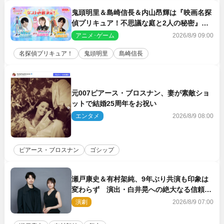
鬼頭明里＆島崎信長＆内山昂輝は『映画名探
偵プリキュア！不思議な庭と2人の秘密』ゲ
スト声優に決定
アニメ･ゲーム
2026/8/9 09:00
名探偵プリキュア！
鬼頭明里
島崎信長
元007ピアース・ブロスナン、妻が素敵ショ
ットで結婚25周年をお祝い
エンタメ
2026/8/9 08:00
ピアース・ブロスナン
ゴシップ
瀬戸康史＆有村架純、9年ぶり共演も印象は
変わらず 演出・白井晃への絶大なる信頼を
胸に舞台『キュー』に挑む
演劇
2026/8/9 07:00