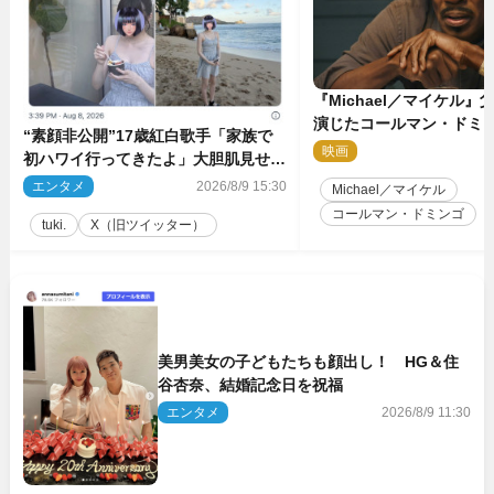
『Michael／マイケル
演じたコールマン・ドミ
“素顔非公開”17歳紅白歌手「家族で
イクに2時間半かかってい
映画
2
初ハワイ行ってきたよ」大胆肌見せシ
ョット公開
エンタメ
2026/8/9 15:30
Michael／マイケル
コールマン・ドミンゴ
tuki.
X（旧ツイッター）
美男美女の子どもたちも顔出し！ HG＆住
谷杏奈、結婚記念日を祝福
エンタメ
2026/8/9 11:30