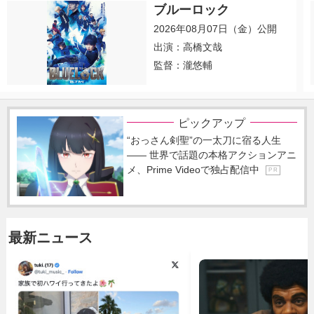
ブルーロック
2026年08月07日（金）公開
出演：高橋文哉
監督：瀧悠輔
ピックアップ
“おっさん剣聖”の一太刀に宿る人生
―― 世界で話題の本格アクションアニ
メ、Prime Videoで独占配信中
P R
最新ニュース