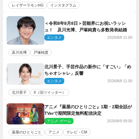
レイザーラモンHG
インスタグラム
＜令和8年8月8日＞芸能界にお祝いラッシ
ュ！ 及川光博、戸塚純貴ら多数発表結婚
エンタメ
2026/8/9 11:00
及川光博
戸塚純貴
北川景子、手芸作品の新作に「すごい」「め
ちゃオシャレ」反響
エンタメ
2026/8/9 11:00
北川景子
X（旧ツイッター）
アニメ『薬屋のひとりごと』1期・2期全話が
TVerで期間限定無料配信決定
アニメ･ゲーム
2026/8/9 09:00
薬屋のひとりごと
アニメ
テレビ・CM