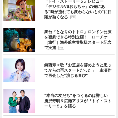
『トイ・ストーリー５』レビュー
「デジタルVSおもちゃ」の先にあ
る“時が流れても変わらないもの”に目
頭が熱くなる
P R
舞台『となりのトトロ』ロンドン公演
を観劇できる特別企画！ ローチケ
［旅行］海外航空券取扱スタート記念
で実施
P R
鎮西寿々歌「お芝居を辞めようと思っ
てからの再スタートだった」 主演作
で再会した“演じる喜び”
“本当の友だち”をつくるのは難しい
唐沢寿明＆広瀬アリスが『トイ・スト
ーリー５』を語る