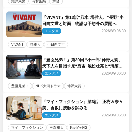
瀬戸康史
有村架純
舞台
『VIVANT』第13話“乃木”堺雅人、“長野”小
日向文世と対面 物語は予想外の展開へ
エンタメ
2026/8/9 06:30
VIVANT
堺雅人
小日向文世
『豊臣兄弟！』第30回 “小一郎”仲野太賀、
天下人を目指す兄“秀吉”池松壮亮と“清須会
議”へ
エンタメ
2026/8/9 06:30
豊臣兄弟！
NHK大河ドラマ
仲野太賀
『マイ・フィクション』第6話 正樹＆奈々
美、香坂に接触を試みる
エンタメ
2026/8/9 06:30
マイ・フィクション
玉森裕太
Kis‐My‐Ft2