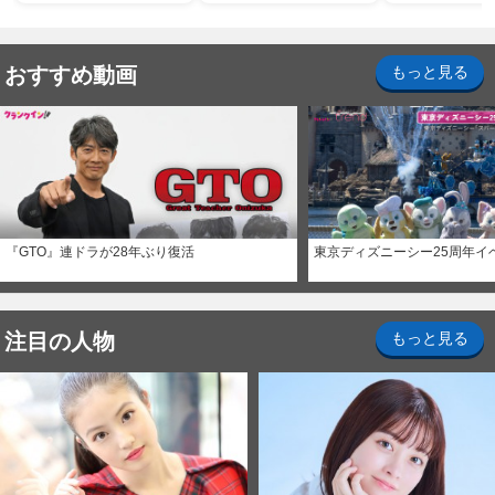
おすすめ動画
もっと見る
『GTO』連ドラが28年ぶり復活
東京ディズニーシー25周年イ
注目の人物
もっと見る