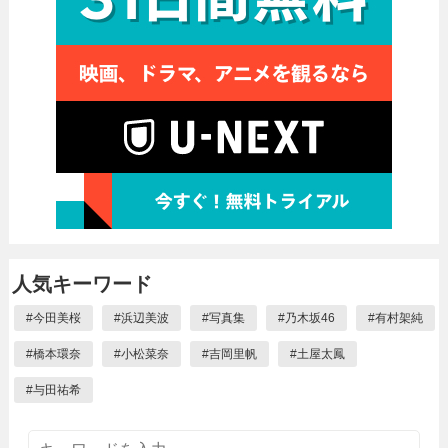
人気キーワード
#
今田美桜
#
浜辺美波
#
写真集
#
乃木坂46
#
有村架純
#
橋本環奈
#
小松菜奈
#
吉岡里帆
#
土屋太鳳
#
与田祐希