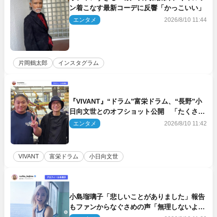
ン着こなす最新コーデに反響「かっこいい」
エンタメ
2026/8/10 11:44
片岡鶴太郎
インスタグラム
『VIVANT』“ドラム”富栄ドラム、“長野”小
日向文世とのオフショット公開 「たくさん
褒めていただいた」と感謝
エンタメ
2026/8/10 11:42
VIVANT
富栄ドラム
小日向文世
小島瑠璃子「悲しいことがありました」報告
もファンからなぐさめの声「無理しないよう