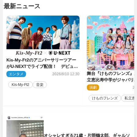
最新ニュース
Kis‐My‐Ft2のアニバーサリーツアー
がU‐NEXTでライブ配信！ デビュー
15周年の記念日に開催される特別な
舞台『けものフレンズ』
エンタメ
2026/8/10 12:30
公演
立恵比寿中学がジャパリ
Kis‐My‐Ft2
音楽
場！
演劇
20
けものフレンズ
私立恵
オシャレすぎる71歳・片岡鶴太郎、ギャルソ