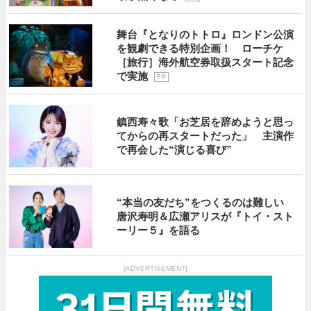
舞台『となりのトトロ』ロンドン公演
を観劇できる特別企画！ ローチケ
［旅行］海外航空券取扱スタート記念
で実施
P R
鎮西寿々歌「お芝居を辞めようと思っ
てからの再スタートだった」 主演作
で再会した“演じる喜び”
“本当の友だち”をつくるのは難しい
唐沢寿明＆広瀬アリスが『トイ・スト
ーリー５』を語る
[ADVERTISEMENT]