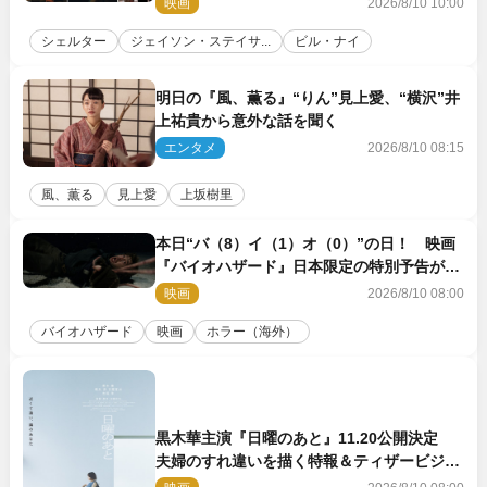
映画
2026/8/10 10:00
シェルター
ジェイソン・ステイサ...
ビル・ナイ
明日の『風、薫る』“りん”見上愛、“横沢”井
上祐貴から意外な話を聞く
エンタメ
2026/8/10 08:15
風、薫る
見上愛
上坂樹里
本日“バ（8）イ（1）オ（0）”の日！ 映画
『バイオハザード』日本限定の特別予告が解
禁
映画
2026/8/10 08:00
バイオハザード
映画
ホラー（海外）
黒木華主演『日曜のあと』11.20公開決定
夫婦のすれ違いを描く特報＆ティザービジュ
アル解禁