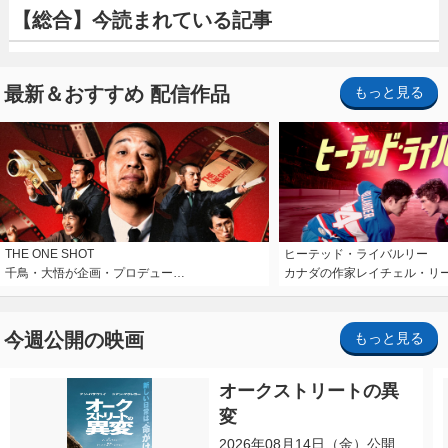
【総合】今読まれている記事
最新＆おすすめ 配信作品
もっと見る
THE ONE SHOT
ヒーテッド・ライバルリー
千鳥・大悟が企画・プロデュー…
カナダの作家レイチェル・リ
今週公開の映画
もっと見る
オークストリートの異
変
2026年08月14日（金）公開