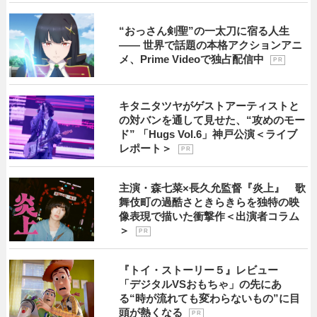
“おっさん剣聖”の一太刀に宿る人生
―― 世界で話題の本格アクションアニ
メ、Prime Videoで独占配信中
P R
キタニタツヤがゲストアーティストと
の対バンを通して見せた、“攻めのモー
ド” 「Hugs Vol.6」神戸公演＜ライブ
レポート＞
P R
主演・森七菜×長久允監督『炎上』 歌
舞伎町の過酷さときらきらを独特の映
像表現で描いた衝撃作＜出演者コラム
＞
P R
『トイ・ストーリー５』レビュー
「デジタルVSおもちゃ」の先にあ
る“時が流れても変わらないもの”に目
頭が熱くなる
P R