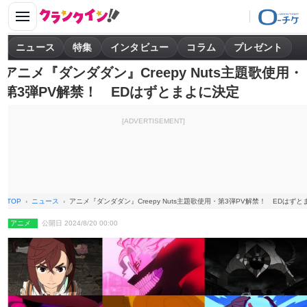
ニュース
特集
インタビュー
コラム
プレゼント
アニメ『ダンダダン』Creepy Nuts主題歌使用・
第3弾PV解禁！ EDはずとまよに決定
[ADVERTISEMENT]
TOP
ニュース
アニメ『ダンダダン』Creepy Nuts主題歌使用・第3弾PV解禁！ EDはず
アニメ
公開日 2024/8/20 00:00