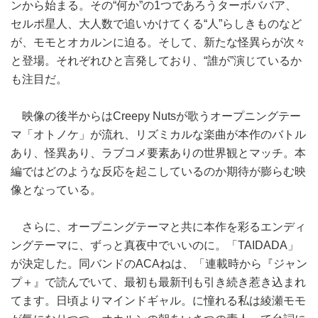
ンから始まる。その“何か”の1つであろうターボババア、
セルポ星人、大人数で追いかけてくる“人”らしきものなど
が、モモとオカルンに迫る。そして、新たな怪異らが次々
と登場。それぞれひと言発しており、“誰が”演じているか
も注目だ。
映像の後半からはCreepy Nutsが歌うオープニングテー
マ「オトノケ」が流れ、リズミカルな楽曲が本作のバトル
あり、怪異あり、ラブコメ要素ありの世界観とマッチ。本
編ではどのような反応を起こしているのか期待が膨らむ映
像となっている。
さらに、オープニングテーマと共に本作を彩るエンディ
ングテーマに、ずっと真夜中でいいのに。「TAIDADA」
が決定した。同バンドのACAねは、「連載時から『ジャン
プ＋』で読んでいて、最初も最新刊も引き続き惹き込まれ
てます。日頃よりマインドギャル。に憧れる私は綾瀬モモ