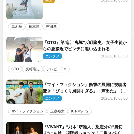
映画
2026/8/10 08:00
黒木華
橋本淳
吉田羊
『GTO』第4話 “鬼塚”反町隆史、女子生徒か
らの急接近でピンチに追い込まれる
エンタメ
2026/8/10 06:30
GTO
反町隆史
テレビ・CM
『マイ・フィクション』衝撃の展開に視聴者
驚き「びっくり展開すぎる」「声出た」（ネ
タバレあり）
エンタメ
2026/8/10 06:00
マイ・フィクション
玉森裕太
Kis‐My‐Ft2
『VIVANT』“乃木”堺雅人、想定外の“裏切
り”にあ然 視聴者ショック「二重スパイで