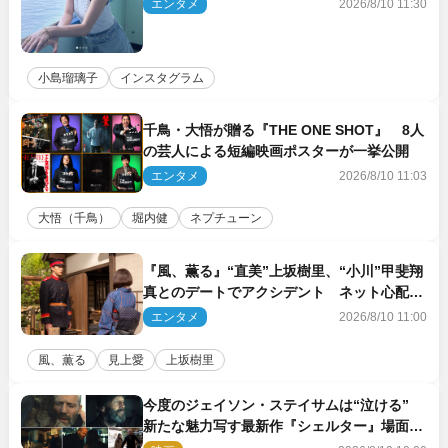
に！」
エンタメ
2026/8/10 11:30
小島瑠璃子
インスタグラム
千鳥・大悟が贈る『THE ONE SHOT』 8人
の芸人による短編映画ポスターが一挙公開
エンタメ
2026/8/10 11:03
大悟（千鳥）
堀内健
ネプチューン
『風、薫る』“直美”上坂樹里、“小川”甲斐翔
真とのデートでアクシデント ネット心配
「何かのフラグ？」「嫌な予感」
エンタメ
2026/8/10 11:00
風、薫る
見上愛
上坂樹里
今度のジェイソン・ステイサムは“泣ける”
新たな魅力写す最新作『シェルター』場面写
真解禁