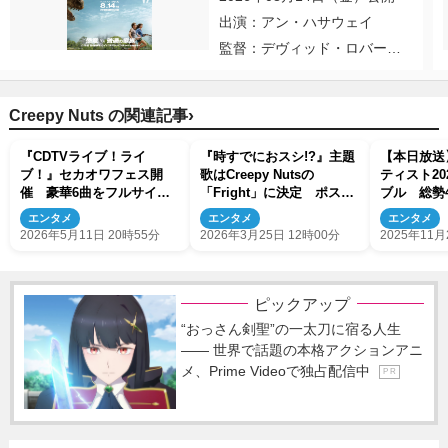
出演：アン・ハサウェイ
監督：デヴィッド・ロバー
ト・ミッチェル
›
Creepy Nuts の関連記事
『CDTVライブ！ライ
『時すでにおスシ!?』主題
【本日放送
ブ！』セカオワフェス開
歌はCreepy Nutsの
ティスト20
催 豪華6曲をフルサイズ
「Fright」に決定 ポスタ
ブル 総勢
ライブ
ービジュアルも解禁
放送！
エンタメ
エンタメ
エンタメ
2026年5月11日 20時55分
2026年3月25日 12時00分
2025年11月
ピックアップ
“おっさん剣聖”の一太刀に宿る人生
―― 世界で話題の本格アクションアニ
メ、Prime Videoで独占配信中
P R