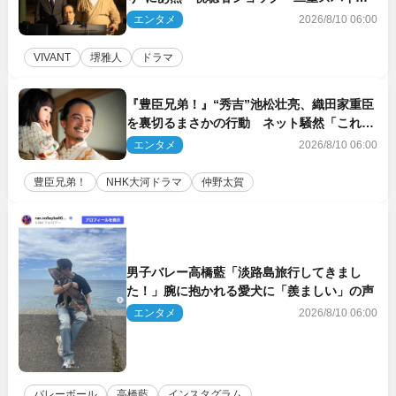
あって」の声も（ネタバレあり）
エンタメ
2026/8/10 06:00
VIVANT
堺雅人
ドラマ
『豊臣兄弟！』“秀吉”池松壮亮、織田家重臣
を裏切るまさかの行動 ネット騒然「これは
汚い！」「腹黒」（ネタバレあり）
エンタメ
2026/8/10 06:00
豊臣兄弟！
NHK大河ドラマ
仲野太賀
男子バレー高橋藍「淡路島旅行してきまし
た！」腕に抱かれる愛犬に「羨ましい」の声
エンタメ
2026/8/10 06:00
バレーボール
高橋藍
インスタグラム