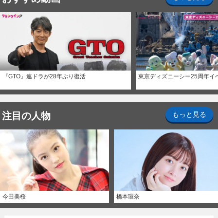
『GTO』連ドラが28年ぶり復活
東京ディズニーシー25周年イ
注目の人物
もっと見る
今田美桜
橋本環奈