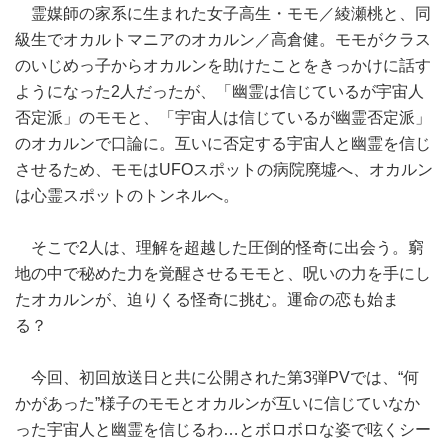
霊媒師の家系に生まれた女子高生・モモ／綾瀬桃と、同
級生でオカルトマニアのオカルン／高倉健。モモがクラス
のいじめっ子からオカルンを助けたことをきっかけに話す
ようになった2人だったが、「幽霊は信じているが宇宙人
否定派」のモモと、「宇宙人は信じているが幽霊否定派」
のオカルンで口論に。互いに否定する宇宙人と幽霊を信じ
させるため、モモはUFOスポットの病院廃墟へ、オカルン
は心霊スポットのトンネルへ。
そこで2人は、理解を超越した圧倒的怪奇に出会う。窮
地の中で秘めた力を覚醒させるモモと、呪いの力を手にし
たオカルンが、迫りくる怪奇に挑む。運命の恋も始ま
る？
今回、初回放送日と共に公開された第3弾PVでは、“何
かがあった”様子のモモとオカルンが互いに信じていなか
った宇宙人と幽霊を信じるわ…とボロボロな姿で呟くシー