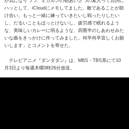
が気になりつつ、オカルンの朝あいさつの素人って台詞に
ハッとして、iCloudにメモしてました。敵であることが助
け合い。もっと一緒に練っていきたいし戦ったりしたい
し、だるいこともほっとけないし、疲労感で眠れるよう
な、美味しいカレーに弱るような、四畳半のしあわせみた
いな曲をきっかけに作ってみました。何卒何卒宜しくお願
いします」とコメントを寄せた。
テレビアニメ『ダンダダン』は、MBS・TBS系にて10
月3日より毎週木曜0時26分放送。