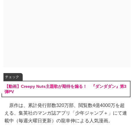
チェック
【動画】Creepy Nuts主題歌が期待を煽る！ 『ダンダダン』第3
弾PV
原作は、累計発行部数320万部、閲覧数4億4000万を超
える、集英社のマンガ誌アプリ「少年ジャンプ＋」にて連
載中（毎週火曜日更新）の龍幸伸による人気漫画。