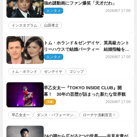
強め謎動画にファン爆笑「天才だわ」
エンタメ
2026/8/7 17:00
インスタグラム
山田孝之
トム・ホランド＆ゼンデイヤ、英高級カント
リーハウスで結婚パーティー 結婚指輪を身
に着けたトムも初キャッチ
エンタメ
2026/8/7 17:00
トム・ホランド
ゼンデイヤ
ゴシップ
早乙女太一『TOKYO INSIDE CLUB』開
幕！ 30年の芸歴が詰まった新たな世界観
演劇
2026/8/7 17:00
早乙女太一
ダンス・パフォーマン...
ローチケ演劇宣言！
24の調から広がる2つの世界――吉見友貴が