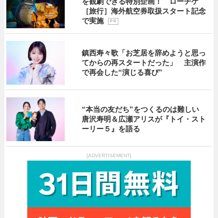
を観劇できる特別企画！ ローチケ
［旅行］海外航空券取扱スタート記念
で実施
P R
鎮西寿々歌「お芝居を辞めようと思っ
てからの再スタートだった」 主演作
で再会した“演じる喜び”
“本当の友だち”をつくるのは難しい
唐沢寿明＆広瀬アリスが『トイ・スト
ーリー５』を語る
[ADVERTISEMENT]