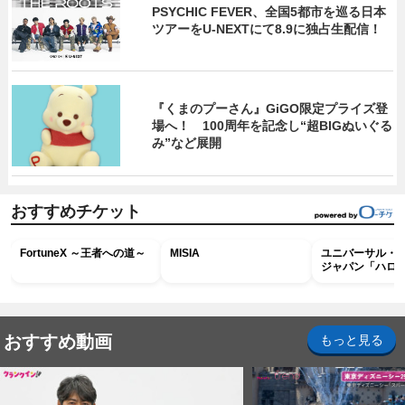
PSYCHIC FEVER、全国5都市を巡る日本
ツアーをU‐NEXTにて8.9に独占生配信！
『くまのプーさん』GiGO限定プライズ登
場へ！ 100周年を記念し“超BIGぬいぐる
み”など展開
おすすめチケット
FortuneX ～王者への道～
MISIA
ユニバーサル・
ジャパン「ハロ
ホラー・ナイト 
ナイト～パス」
おすすめ動画
もっと見る