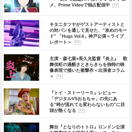
メ、Prime Videoで独占配信中
P R
キタニタツヤがゲストアーティストと
の対バンを通して見せた、“攻めのモー
ド” 「Hugs Vol.6」神戸公演＜ライブ
レポート＞
P R
主演・森七菜×長久允監督『炎上』 歌
舞伎町の過酷さときらきらを独特の映
像表現で描いた衝撃作＜出演者コラム
＞
P R
『トイ・ストーリー５』レビュー
「デジタルVSおもちゃ」の先にあ
る“時が流れても変わらないもの”に目
頭が熱くなる
P R
舞台『となりのトトロ』ロンドン公演