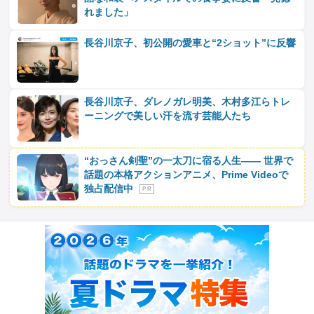
れました」
長谷川京子、初公開の愛車と“2ショット”に反響
長谷川京子、ダレノガレ明美、木村多江らトレ
ーニングで美しい汗を流す芸能人たち
“おっさん剣聖”の一太刀に宿る人生―― 世界で
話題の本格アクションアニメ、Prime Videoで
独占配信中
P R