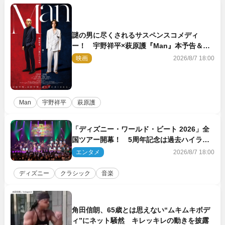
謎の男に尽くされるサスペンスコメディ
ー！ 宇野祥平×萩原護『Man』本予告＆新
ビジュアル解禁
映画
2026/8/7 18:00
Man
宇野祥平
萩原護
「ディズニー・ワールド・ビート 2026」全
国ツアー開幕！ 5周年記念は過去ハイライ
ト＆クルーズ旅を大満喫！【潜入レポート】
エンタメ
2026/8/7 18:00
ディズニー
クラシック
音楽
角田信朗、65歳とは思えない“ムキムキボデ
ィ”にネット騒然 キレッキレの動きを披露