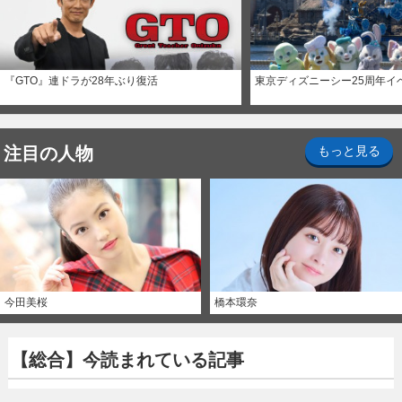
『GTO』連ドラが28年ぶり復活
東京ディズニーシー25周年イ
注目の人物
もっと見る
今田美桜
橋本環奈
【総合】今読まれている記事