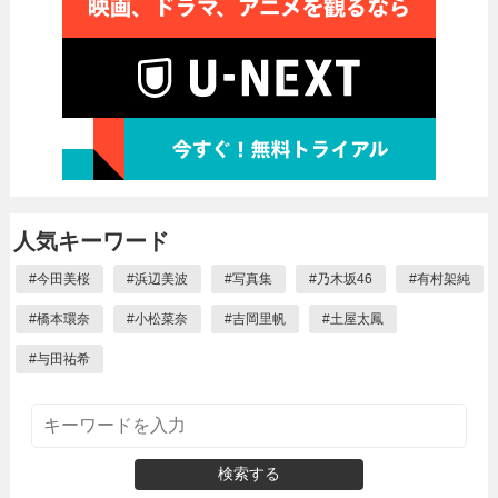
人気キーワード
#
今田美桜
#
浜辺美波
#
写真集
#
乃木坂46
#
有村架純
#
橋本環奈
#
小松菜奈
#
吉岡里帆
#
土屋太鳳
#
与田祐希
検索する