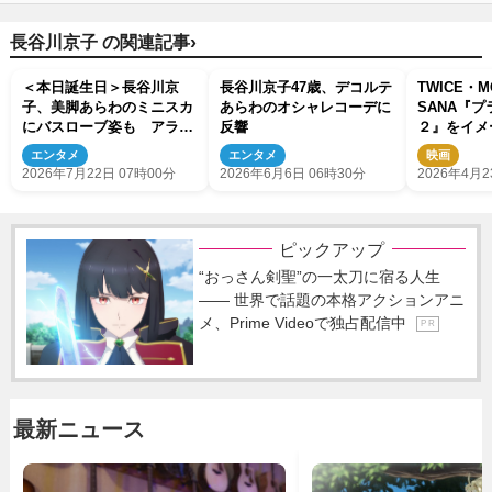
›
長谷川京子 の関連記事
＜本日誕生日＞長谷川京
長谷川京子47歳、デコルテ
TWICE・
子、美脚あらわのミニスカ
あらわのオシャレコーデに
SANA『
にバスローブ姿も アラフ
反響
２』をイメ
ィフと思えない美スタイ
なドレスで
エンタメ
エンタメ
映画
ル！
アンバサダ
2026年7月22日 07時00分
2026年6月6日 06時30分
2026年4月2
ピックアップ
“おっさん剣聖”の一太刀に宿る人生
―― 世界で話題の本格アクションアニ
メ、Prime Videoで独占配信中
P R
最新ニュース