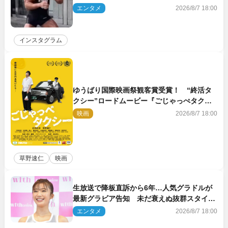
エンタメ
2026/8/7 18:00
インスタグラム
ゆうばり国際映画祭観客賞受賞！ “終活タ
クシー”ロードムービー『ごじゃっぺタクシ
ー』10月公開＆予告解禁
映画
2026/8/7 18:00
草野速仁
映画
生放送で降板直訴から6年…人気グラドルが
最新グラビア告知 未だ衰えぬ抜群スタイル
に反響
エンタメ
2026/8/7 18:00