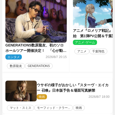
アニメ『ロメリア戦記』1
始 第1弾PV公開＆千葉
ャスト4人を発表
アニメ･ゲーム
2
GENERATIONS数原龍友、初のソロ
ホールツアー開催決定！ 「心が動い
アニメ
千葉翔也
た瞬間を、音に乗せてお届けできれ
エンタメ
2026/8/7 20:15
ば」
数原龍友
GENERATIONS
ウサギの様子がおかしい『スターヴ・エイカ
ー 召喚』日本版予告＆場面写真解禁
映画
2026/8/7 18:00
マット・スミス
モーフィッド・クラー...
映画