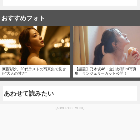
おすすめフォト
伊藤彩沙、20代ラストの写真集で見せ
【話題】乃木坂46・金川紗耶1st写真
た“大人の甘さ”
集、ランジェリーカット公開！
あわせて読みたい
[ADVERTISEMENT]