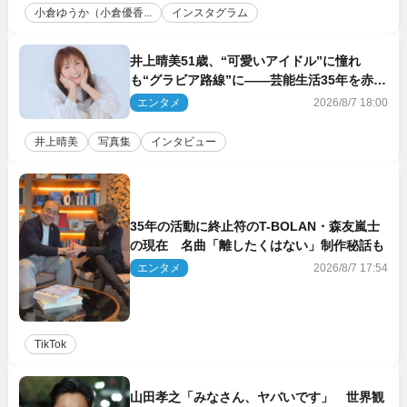
小倉ゆうか（小倉優香...
インスタグラム
井上晴美51歳、“可愛いアイドル”に憧れ
も“グラビア路線”に――芸能生活35年を赤
裸々に語る 27年ぶりに写真集発売
エンタメ
2026/8/7 18:00
井上晴美
写真集
インタビュー
35年の活動に終止符のT-BOLAN・森友嵐士
の現在 名曲「離したくはない」制作秘話も
エンタメ
2026/8/7 17:54
TikTok
山田孝之「みなさん、ヤバいです」 世界観