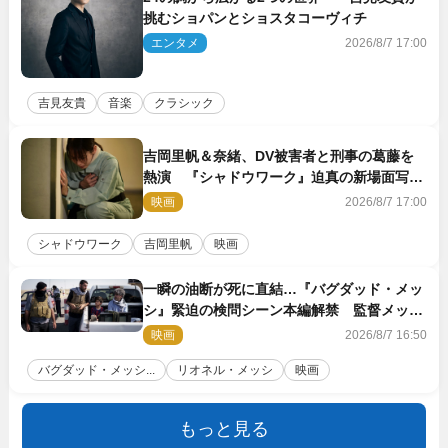
挑むショパンとショスタコーヴィチ
エンタメ
2026/8/7 17:00
吉見友貴
音楽
クラシック
吉岡里帆＆奈緒、DV被害者と刑事の葛藤を
熱演 『シャドウワーク』迫真の新場面写真
公開
映画
2026/8/7 17:00
シャドウワーク
吉岡里帆
映画
一瞬の油断が死に直結…『バグダッド・メッ
シ』緊迫の検問シーン本編解禁 監督メッセ
ージも到着
映画
2026/8/7 16:50
バグダッド・メッシ...
リオネル・メッシ
映画
もっと見る