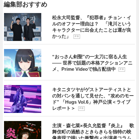
編集部おすすめ
松永大司監督、『犯罪者』チョン・イ
ルのオファー理由は？ 「滝川という
キャラクターに出会えたことは運が良
かった」
P R
“おっさん剣聖”の一太刀に宿る人生
―― 世界で話題の本格アクションアニ
メ、Prime Videoで独占配信中
P R
キタニタツヤがゲストアーティストと
の対バンを通して見せた、“攻めのモー
ド” 「Hugs Vol.6」神戸公演＜ライブ
レポート＞
P R
主演・森七菜×長久允監督『炎上』 歌
舞伎町の過酷さときらきらを独特の映
像表現で描いた衝撃作＜出演者コラム