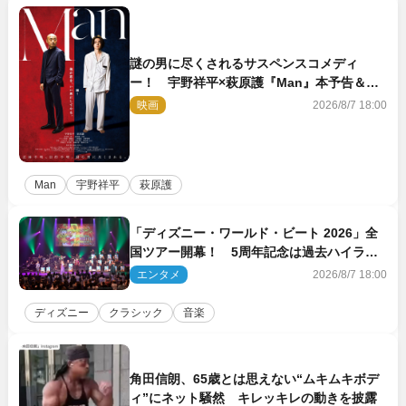
謎の男に尽くされるサスペンスコメディ
ー！ 宇野祥平×萩原護『Man』本予告＆新
ビジュアル解禁
映画
2026/8/7 18:00
Man
宇野祥平
萩原護
「ディズニー・ワールド・ビート 2026」全
国ツアー開幕！ 5周年記念は過去ハイライ
ト＆クルーズ旅を大満喫！【潜入レポート】
エンタメ
2026/8/7 18:00
ディズニー
クラシック
音楽
角田信朗、65歳とは思えない“ムキムキボデ
ィ”にネット騒然 キレッキレの動きを披露