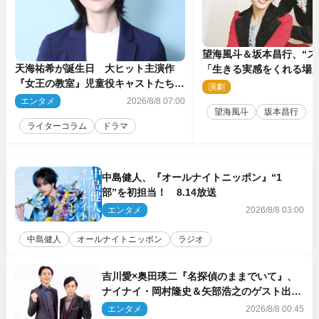
望海風斗＆坂本昌行、“ス
天海祐希が誕生日 大ヒット主演作
「生きる実感をくれる場
『女王の教室』児童役キャストたちの
を走り続ける原動力を語
演劇
2
現在
エンタメ
2026/8/8 07:00
望海風斗
坂本昌行
ライターコラム
ドラマ
中島健人、『オールナイトニッポン』“1
部”を初担当！ 8.14放送
エンタメ
2026/8/8 03:00
中島健人
オールナイトニッポン
ラジオ
吉川愛×奥田瑛二『名探偵のままでいて』、
ナイナイ・岡村隆史＆矢部浩之のゲスト出演
が決定！
エンタメ
2026/8/8 00:45