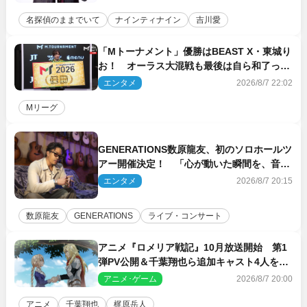
名探偵のままでいて
ナインティナイン
吉川愛
「Mトーナメント」優勝はBEAST X・東城り
お！ オーラス大混戦も最後は自ら和了って
幕引き
エンタメ
2026/8/7 22:02
Mリーグ
GENERATIONS数原龍友、初のソロホールツ
アー開催決定！ 「心が動いた瞬間を、音に
乗せてお届けできれば」
エンタメ
2026/8/7 20:15
数原龍友
GENERATIONS
ライブ・コンサート
アニメ『ロメリア戦記』10月放送開始 第1
弾PV公開＆千葉翔也ら追加キャスト4人を発
表
アニメ･ゲーム
2026/8/7 20:00
アニメ
千葉翔也
梶原岳人