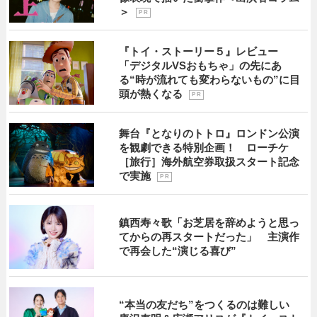
＞
P R
『トイ・ストーリー５』レビュー
「デジタルVSおもちゃ」の先にあ
る“時が流れても変わらないもの”に目
頭が熱くなる
P R
舞台『となりのトトロ』ロンドン公演
を観劇できる特別企画！ ローチケ
［旅行］海外航空券取扱スタート記念
で実施
P R
鎮西寿々歌「お芝居を辞めようと思っ
てからの再スタートだった」 主演作
で再会した“演じる喜び”
“本当の友だち”をつくるのは難しい