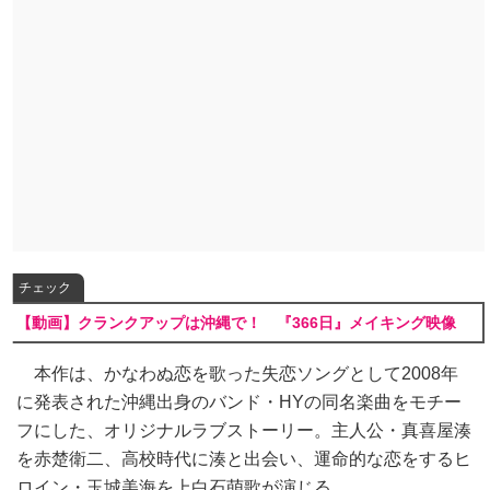
チェック
【動画】クランクアップは沖縄で！ 『366日』メイキング映像
本作は、かなわぬ恋を歌った失恋ソングとして2008年
に発表された沖縄出身のバンド・HYの同名楽曲をモチー
フにした、オリジナルラブストーリー。主人公・真喜屋湊
を赤楚衛二、高校時代に湊と出会い、運命的な恋をするヒ
ロイン・玉城美海を上白石萌歌が演じる。