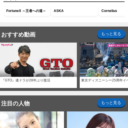
FortuneX ～王者への道～
ASKA
Cornelius
おすすめ動画
もっと見る
『GTO』連ドラが28年ぶり復活
東京ディズニーシー25周年イ
注目の人物
もっと見る