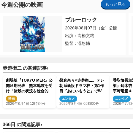
今週公開の映画
もっと見る
ブルーロック
2026年08月07日（金）公開
出演：高橋文哉
監督：瀧悠輔
›
赤楚衛二 の関連記事
劇場版『TOKYO MER』公
榮倉奈々×赤楚衛二、テレ
香取慎吾主
開延期発表 熊本地震を受
朝系新設ドラマ枠・第1作
架』鈴木杏
け「諸般の状況を総合的に
目『あにいもうと』でW主
宇崎竜童＆
勘案し」
演！ 10月期放送
演決定 特
映画
エンタメ
エンタメ
2026年8月4日 12時34分
2026年8月4日 05時00分
2026年7月2
›
366日 の関連記事