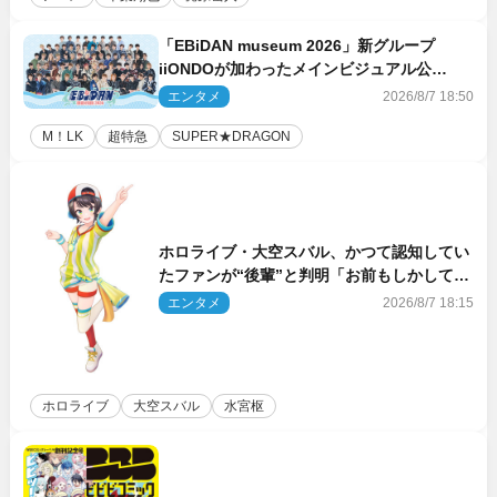
「EBiDAN museum 2026」新グループ
iiONDOが加わったメインビジュアル公
開！ 開催記念グッズラインナップも
エンタメ
2026/8/7 18:50
M！LK
超特急
SUPER★DRAGON
ホロライブ・大空スバル、かつて認知してい
たファンが“後輩”と判明「お前もしかしてあ
のときの？」
エンタメ
2026/8/7 18:15
ホロライブ
大空スバル
水宮枢