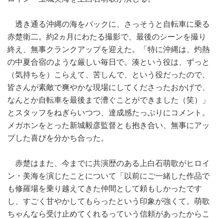
透き通る沖縄の海をバックに、さっそうと自転車に乗る
赤楚衛二。約2ヵ月にわたる撮影で、最後のシーンを撮り
終え、無事クランクアップを迎えた。「特に沖縄は、灼熱
の中夏合宿のような厳しい毎日で。湊という役は、ずっと
（気持ちを）こらえて、苦しんで、という役だったので、
皆さんが素敵で爽やかな現場にしてくださったおかげで、
なんとか自転車を最後まで漕ぐことができました（笑）」
とスタッフをねぎらいつつ、達成感たっぷりにコメント。
メガホンをとった新城毅彦監督とも抱き合い、無事にアッ
プした喜びを分かち合った。
赤楚はまた、今までに共演歴のある上白石萌歌がヒロイ
ン・美海を演じたことについて「以前にご一緒した作品で
も修羅場を乗り越えてきた仲間として頼もしかったです
し、すごく甘やかしてもらったという印象が強くて。萌歌
ちゃんなら受け止めてくれるっていう信頼があったからこ