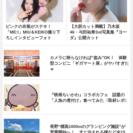
ピンクの衣装がステキ！
【大胆カット満載】乃木坂
「ME:I」MIU＆KEIKO撮り下
46・与田祐希3rd写真集『ヨー
ろしインタビューフォト
ダ』公開カット
カメラに映らなければ“盗み”OK！ 体験
型コンビニ「ギガマート展」がヤバすぎた
ｗ
『映画ちいかわ』コラボカフェ 話題の
「人魚の煮付け」食べてみた〈取材レポ〉
長野“標高1000mのグランピング施設”が
営業開始へ！ 犬と泊まれる棟など全15