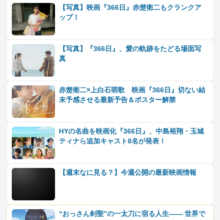
【写真】映画『366日』赤楚衛二もクランクア
ップ！
【写真】『366日』、愛の軌跡をたどる場面写
真
赤楚衛二×上白石萌歌 映画『366日』切ない結
末予感させる最新予告＆ポスター解禁
HYの名曲を映画化『366日』、中島裕翔・玉城
ティナら追加キャスト8名が発表！
【週末なに見る？】今週公開の最新映画情報
“おっさん剣聖”の一太刀に宿る人生―― 世界で