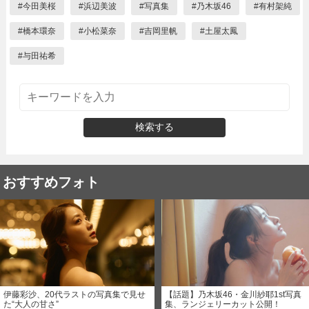
#
今田美桜
#
浜辺美波
#
写真集
#
乃木坂46
#
有村架純
#
橋本環奈
#
小松菜奈
#
吉岡里帆
#
土屋太鳳
#
与田祐希
検索する
おすすめフォト
伊藤彩沙、20代ラストの写真集で見せ
【話題】乃木坂46・金川紗耶1st写真
た“大人の甘さ”
集、ランジェリーカット公開！