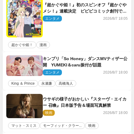
『超かぐや姫！』初のスピンオフ『超かぐや
メシ！』連載決定 ビビビコミック創刊で31
作品一挙公開
エンタメ
2026/8/7 18:05
超かぐや姫！
漫画
キンプリ「So Honey」ダンスMVティザー公
開 YUMEKI＆caru振付が話題
エンタメ
2026/8/7 18:00
King ＆ Prince
永瀬廉
高橋海人
ウサギの様子がおかしい『スターヴ・エイカ
ー 召喚』日本版予告＆場面写真解禁
映画
2026/8/7 18:00
マット・スミス
モーフィッド・クラー...
映画