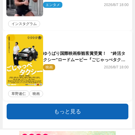
エンタメ
2026/8/7 18:00
インスタグラム
ゆうばり国際映画祭観客賞受賞！ “終活タ
クシー”ロードムービー『ごじゃっぺタクシ
ー』10月公開＆予告解禁
映画
2026/8/7 18:00
草野速仁
映画
もっと見る