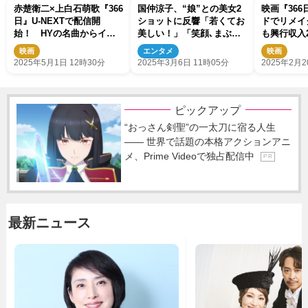
赤楚衛二×上白石萌歌『366
国仲涼子、“娘”との美女2
映画『36
日』U‐NEXTで配信開
ショットに反響「若くてお
ドでリメイ
始！ HYの名曲からイン
美しい！」「笑顔､まぶし
も興行収入
スパイアされたオリジナル
すぎます」
映画
エンタメ
映画
ラブストーリー
2025年5月1日 12時30分
2025年3月6日 11時05分
2025年2月2
ピックアップ
“おっさん剣聖”の一太刀に宿る人生
―― 世界で話題の本格アクションアニ
メ、Prime Videoで独占配信中
P R
最新ニュース