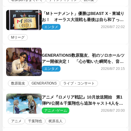
「Mトーナメント」優勝はBEAST X・東城り
お！ オーラス大混戦も最後は自ら和了って
幕引き
エンタメ
2026/8/7 22:02
Mリーグ
GENERATIONS数原龍友、初のソロホールツ
アー開催決定！ 「心が動いた瞬間を、音に
乗せてお届けできれば」
エンタメ
2026/8/7 20:15
数原龍友
GENERATIONS
ライブ・コンサート
アニメ『ロメリア戦記』10月放送開始 第1
弾PV公開＆千葉翔也ら追加キャスト4人を発
表
アニメ･ゲーム
2026/8/7 20:00
アニメ
千葉翔也
梶原岳人