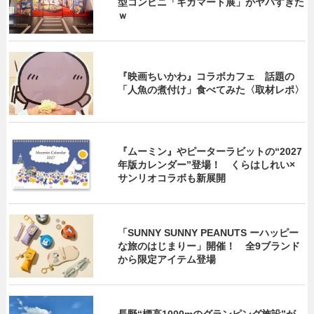
型コンビニ「ギガマート展」がヤバすぎた
ｗ
『映画ちいかわ』コラボカフェ 話題の
「人魚の煮付け」食べてみた〈取材レポ〉
『ムーミン』やピーターラビットの“2027
年版カレンダー”登場！ くらはしれい×
サンリオコラボも新展開
「SUNNY SUNNY PEANUTS ーハッピー
な旅のはじまりー」開催！ 全9ブランド
から限定アイテム登場
長野“標高1000mのグランピング施設”が