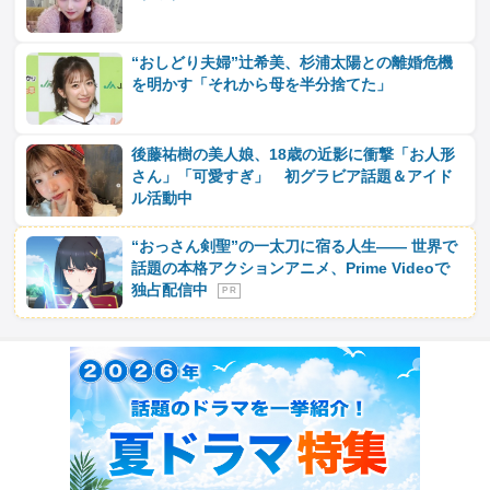
“おしどり夫婦”辻希美、杉浦太陽との離婚危機
を明かす「それから母を半分捨てた」
後藤祐樹の美人娘、18歳の近影に衝撃「お人形
さん」「可愛すぎ」 初グラビア話題＆アイド
ル活動中
“おっさん剣聖”の一太刀に宿る人生―― 世界で
話題の本格アクションアニメ、Prime Videoで
独占配信中
P R