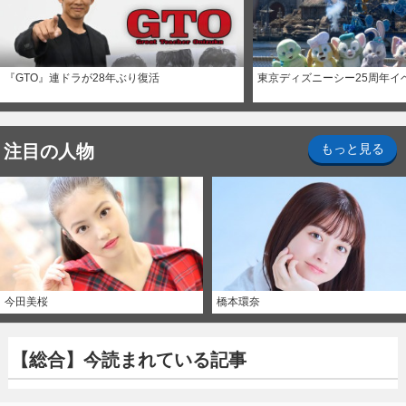
『GTO』連ドラが28年ぶり復活
東京ディズニーシー25周年イ
注目の人物
もっと見る
今田美桜
橋本環奈
【総合】今読まれている記事