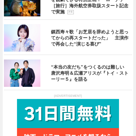
［旅行］海外航空券取扱スタート記念
で実施
P R
鎮西寿々歌「お芝居を辞めようと思っ
てからの再スタートだった」 主演作
で再会した“演じる喜び”
“本当の友だち”をつくるのは難しい
唐沢寿明＆広瀬アリスが『トイ・スト
ーリー５』を語る
[ADVERTISEMENT]