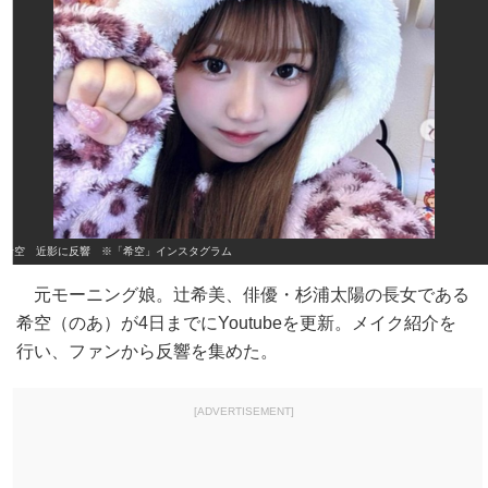
希空 近影に反響 ※「希空」インスタグラム
元モーニング娘。辻希美、俳優・杉浦太陽の長女である
希空（のあ）が4日までにYoutubeを更新。メイク紹介を
行い、ファンから反響を集めた。
[ADVERTISEMENT]