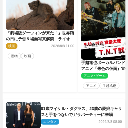
『劇場版ダーウィンが来た！』世界猫
の日に予告＆場面写真解禁 ライオン
やマヌルネコの赤ちゃんが大集合
映画
2026/8/8 11:00
動物
映画
手越祐也ボーカルバンド「T
アニメ『朱色の仮面』宣
決定
アニメ･ゲーム
2
アニメ
手越祐也
81歳マイケル・ダグラス、23歳の愛娘キャリ
スと手をつないでガラパーティーに来場
エンタメ
2026/8/8 08:00