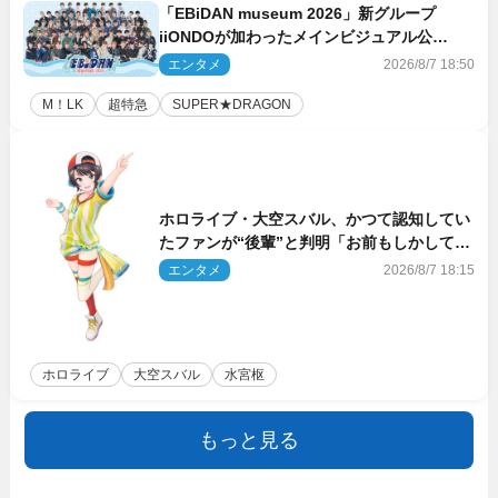
「EBiDAN museum 2026」新グループ
iiONDOが加わったメインビジュアル公
開！ 開催記念グッズラインナップも
エンタメ
2026/8/7 18:50
M！LK
超特急
SUPER★DRAGON
ホロライブ・大空スバル、かつて認知してい
たファンが“後輩”と判明「お前もしかしてあ
のときの？」
エンタメ
2026/8/7 18:15
ホロライブ
大空スバル
水宮枢
もっと見る