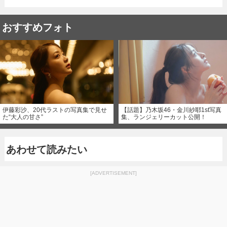
おすすめフォト
伊藤彩沙、20代ラストの写真集で見せ
【話題】乃木坂46・金川紗耶1st写真
た“大人の甘さ”
集、ランジェリーカット公開！
あわせて読みたい
[ADVERTISEMENT]