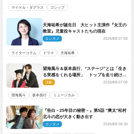
マイケル・ダグラス
ゴシップ
天海祐希が誕生日 大ヒット主演作『女王の
教室』児童役キャストたちの現在
エンタメ
2026/8/8 07:00
ライターコラム
ドラマ
天海祐希
望海風斗＆坂本昌行、“ステージ”とは「生き
る実感をくれる場所」 トップを走り続ける
原動力を語る
演劇
2026/8/8 07:00
望海風斗
坂本昌行
ミュージカル
『告白－25年目の秘密－』第5話 “爽太”松村
北斗の恋が大きく動き出す
エンタメ
2026/8/8 06:30