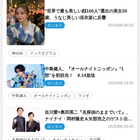
“世界で最も美しい顔100人”選出の美女30
歳、うなじ美しい浴衣姿に反響
エンタメ
2026/8/8 06:00
林ゆめ
インスタグラム
中島健人、『オールナイトニッポン』“1
部”を初担当！ 8.14放送
エンタメ
2026/8/8 03:00
中島健人
オールナイトニッポン
ラジオ
吉川愛×奥田瑛二『名探偵のままでいて』、
ナイナイ・岡村隆史＆矢部浩之のゲスト出演
が決定！
エンタメ
2026/8/8 00:45
名探偵のままでいて
ナインティナイン
吉川愛