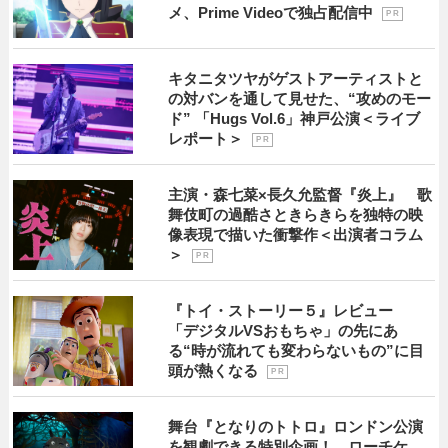
メ、Prime Videoで独占配信中
P R
キタニタツヤがゲストアーティストと
の対バンを通して見せた、“攻めのモー
ド” 「Hugs Vol.6」神戸公演＜ライブ
レポート＞
P R
主演・森七菜×長久允監督『炎上』 歌
舞伎町の過酷さときらきらを独特の映
像表現で描いた衝撃作＜出演者コラム
＞
P R
『トイ・ストーリー５』レビュー
「デジタルVSおもちゃ」の先にあ
る“時が流れても変わらないもの”に目
頭が熱くなる
P R
舞台『となりのトトロ』ロンドン公演
を観劇できる特別企画！ ローチケ