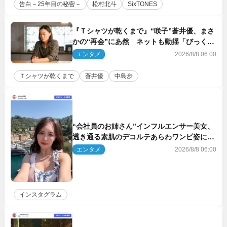
告白－25年目の秘密－
松村北斗
SixTONES
『Ｔシャツが乾くまで』“咲子”蒼井優、まさ
かの“再会”にあ然 ネットも動揺「びっくり
した!!」「今さら?!」（ネタバレあり）
エンタメ
2026/8/8 06:00
Ｔシャツが乾くまで
蒼井優
中島歩
“会社員のお姉さん”インフルエンサー美女、
透き通る素肌のデコルテあらわワンピ姿に反
響
エンタメ
2026/8/8 06:00
インスタグラム