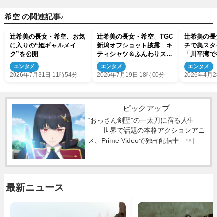
›
希空 の関連記事
辻希美の長女・希空、お気
辻希美の長女・希空、TGC
辻希美の長
に入りの“姫ギャルメイ
新潟オフショット披露 キ
チで美ス
ク”を公開
ティシャツ＆ふんわりスカ
「川平湾で
ートで雰囲気ガラリ
たんだー」
エンタメ
エンタメ
エンタメ
2026年7月31日 11時54分
2026年7月19日 18時00分
2026年4月2
ピックアップ
“おっさん剣聖”の一太刀に宿る人生
―― 世界で話題の本格アクションアニ
メ、Prime Videoで独占配信中
P R
最新ニュース