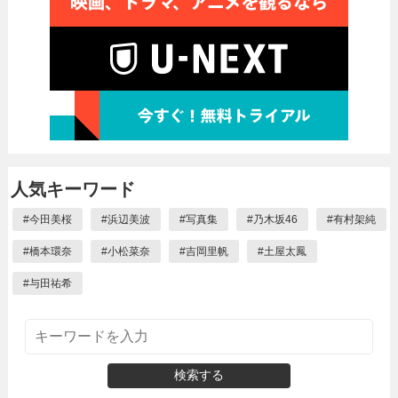
人気キーワード
#
今田美桜
#
浜辺美波
#
写真集
#
乃木坂46
#
有村架純
#
橋本環奈
#
小松菜奈
#
吉岡里帆
#
土屋太鳳
#
与田祐希
検索する