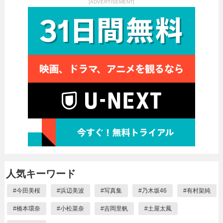
[ADVERTISEMENT]
人気キーワード
#
今田美桜
#
浜辺美波
#
写真集
#
乃木坂46
#
有村架純
#
橋本環奈
#
小松菜奈
#
吉岡里帆
#
土屋太鳳