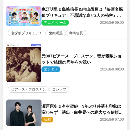
鬼頭明里＆島崎信長＆内山昂輝は『映画名探
偵プリキュア！不思議な庭と2人の秘密』ゲ
スト声優に決定
アニメ･ゲーム
2026/8/9 09:00
名探偵プリキュア！
鬼頭明里
島崎信長
元007ピアース・ブロスナン、妻が素敵ショ
ットで結婚25周年をお祝い
エンタメ
2026/8/9 08:00
ピアース・ブロスナン
ゴシップ
瀬戸康史＆有村架純、9年ぶり共演も印象は
変わらず 演出・白井晃への絶大なる信頼を
胸に舞台『キュー』に挑む
演劇
2026/8/9 07:00