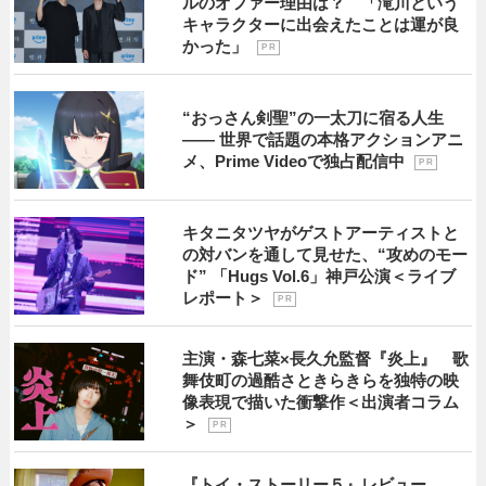
ルのオファー理由は？ 「滝川という
キャラクターに出会えたことは運が良
かった」
P R
“おっさん剣聖”の一太刀に宿る人生
―― 世界で話題の本格アクションアニ
メ、Prime Videoで独占配信中
P R
キタニタツヤがゲストアーティストと
の対バンを通して見せた、“攻めのモー
ド” 「Hugs Vol.6」神戸公演＜ライブ
レポート＞
P R
主演・森七菜×長久允監督『炎上』 歌
舞伎町の過酷さときらきらを独特の映
像表現で描いた衝撃作＜出演者コラム
＞
P R
『トイ・ストーリー５』レビュー