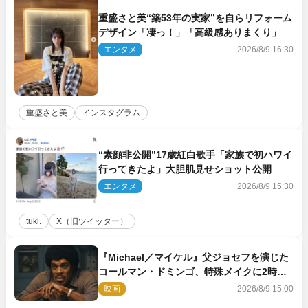
重盛さと美“築53年の実家”を自らリフォーム
デザイン「凄っ！」「高級感ありまくり」
エンタメ
2026/8/9 16:30
重盛さと美
インスタグラム
“素顔非公開”17歳紅白歌手「家族で初ハワイ
行ってきたよ」大胆肌見せショット公開
エンタメ
2026/8/9 15:30
tuki.
X（旧ツイッター）
『Michael／マイケル』父ジョセフを演じた
コールマン・ドミンゴ、特殊メイクに2時間
半かかっていた
映画
2026/8/9 15:00