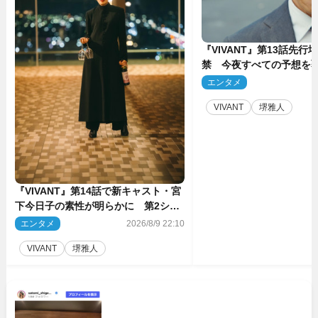
『VIVANT』第13話先行
禁 今夜すべての予想を
ーンが…
エンタメ
2
VIVANT
堺雅人
『VIVANT』第14話で新キャスト・宮
下今日子の素性が明らかに 第2シー
ズンのキーパーソンの1人
エンタメ
2026/8/9 22:10
VIVANT
堺雅人