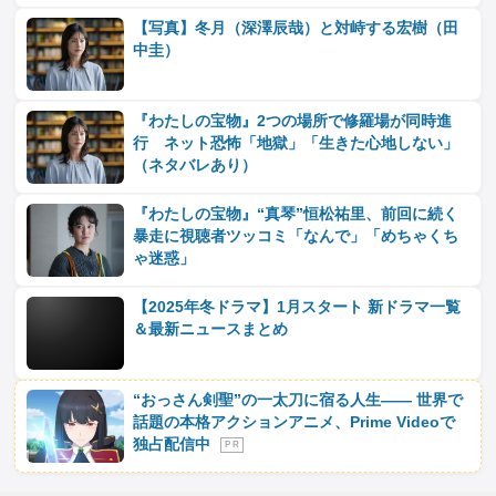
【写真】冬月（深澤辰哉）と対峙する宏樹（田
中圭）
『わたしの宝物』2つの場所で修羅場が同時進
行 ネット恐怖「地獄」「生きた心地しない」
（ネタバレあり）
『わたしの宝物』“真琴”恒松祐里、前回に続く
暴走に視聴者ツッコミ「なんで」「めちゃくち
ゃ迷惑」
【2025年冬ドラマ】1月スタート 新ドラマ一覧
＆最新ニュースまとめ
“おっさん剣聖”の一太刀に宿る人生―― 世界で
話題の本格アクションアニメ、Prime Videoで
独占配信中
P R