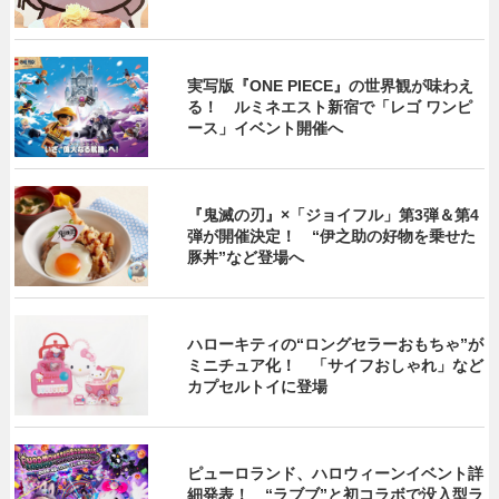
実写版『ONE PIECE』の世界観が味わえ
る！ ルミネエスト新宿で「レゴ ワンピ
ース」イベント開催へ
『鬼滅の刃』×「ジョイフル」第3弾＆第4
弾が開催決定！ “伊之助の好物を乗せた
豚丼”など登場へ
ハローキティの“ロングセラーおもちゃ”が
ミニチュア化！ 「サイフおしゃれ」など
カプセルトイに登場
ピューロランド、ハロウィーンイベント詳
細発表！ “ラブブ”と初コラボで没入型ラ