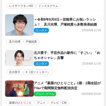
レイザーラモンHG
インスタグラム
＜令和8年8月8日＞芸能界にお祝いラッシ
ュ！ 及川光博、戸塚純貴ら多数発表結婚
エンタメ
2026/8/9 11:00
及川光博
戸塚純貴
北川景子、手芸作品の新作に「すごい」「め
ちゃオシャレ」反響
エンタメ
2026/8/9 11:00
北川景子
X（旧ツイッター）
アニメ『薬屋のひとりごと』1期・2期全話が
TVerで期間限定無料配信決定
アニメ･ゲーム
2026/8/9 09:00
薬屋のひとりごと
アニメ
テレビ・CM