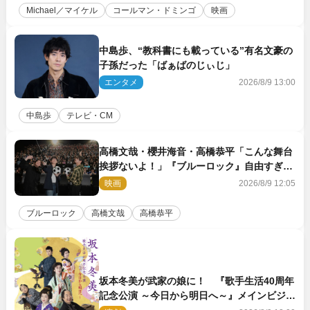
Michael／マイケル
コールマン・ドミンゴ
映画
中島歩、“教科書にも載っている”有名文豪の
子孫だった「ばぁばのじぃじ」
エンタメ
2026/8/9 13:00
中島歩
テレビ・CM
高橋文哉・櫻井海音・高橋恭平「こんな舞台
挨拶ないよ！」『ブルーロック』自由すぎる
イベントレポート
映画
2026/8/9 12:05
ブルーロック
高橋文哉
高橋恭平
坂本冬美が武家の娘に！ 『歌手生活40周年
記念公演 ～今日から明日へ～』メインビジュ