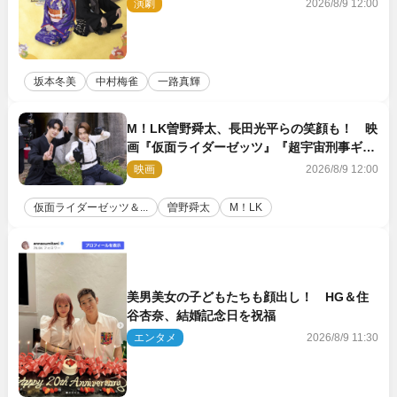
アル公開
演劇
2026/8/9 12:00
坂本冬美
中村梅雀
一路真輝
M！LK曽野舜太、長田光平らの笑顔も！ 映
画『仮面ライダーゼッツ』『超宇宙刑事ギャ
バン インフィニティ』オフショット到着
映画
2026/8/9 12:00
仮面ライダーゼッツ＆...
曽野舜太
M！LK
美男美女の子どもたちも顔出し！ HG＆住
谷杏奈、結婚記念日を祝福
エンタメ
2026/8/9 11:30