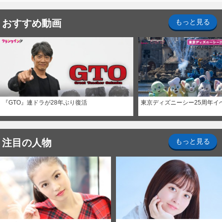
おすすめ動画
もっと見る
『GTO』連ドラが28年ぶり復活
東京ディズニーシー25周年イ
注目の人物
もっと見る