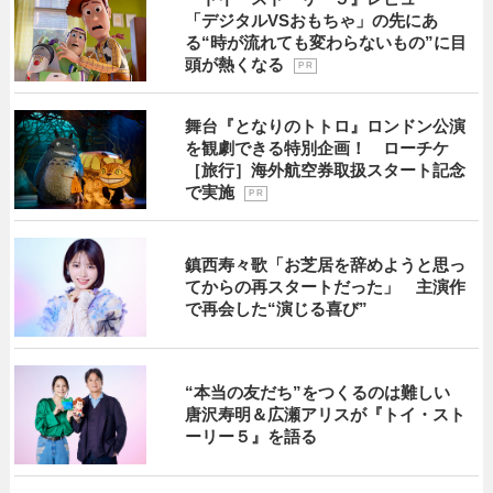
「デジタルVSおもちゃ」の先にあ
る“時が流れても変わらないもの”に目
頭が熱くなる
P R
舞台『となりのトトロ』ロンドン公演
を観劇できる特別企画！ ローチケ
［旅行］海外航空券取扱スタート記念
で実施
P R
鎮西寿々歌「お芝居を辞めようと思っ
てからの再スタートだった」 主演作
で再会した“演じる喜び”
“本当の友だち”をつくるのは難しい
唐沢寿明＆広瀬アリスが『トイ・スト
ーリー５』を語る