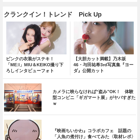
クランクイン！トレンド Pick Up
ピンクの衣装がステキ！
【大胆カット満載】乃木坂
「ME:I」MIU＆KEIKO撮り下
46・与田祐希3rd写真集『ヨー
ろしインタビューフォト
ダ』公開カット
カメラに映らなければ“盗み”OK！ 体験
型コンビニ「ギガマート展」がヤバすぎた
ｗ
『映画ちいかわ』コラボカフェ 話題の
「人魚の煮付け」食べてみた〈取材レポ〉