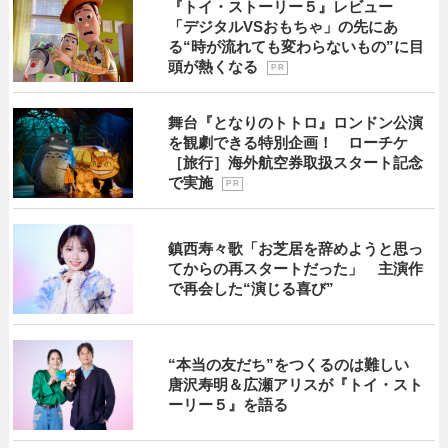
『トイ・ストーリー５』レビュー
「デジタルVSおもちゃ」の先にあ
る“時が流れても変わらないもの”に目
頭が熱くなる
P R
舞台『となりのトトロ』ロンドン公演
を観劇できる特別企画！ ローチケ
［旅行］海外航空券取扱スタート記念
で実施
P R
鎮西寿々歌「お芝居を辞めようと思っ
てからの再スタートだった」 主演作
で再会した“演じる喜び”
“本当の友だち”をつくるのは難しい
唐沢寿明＆広瀬アリスが『トイ・スト
ーリー５』を語る