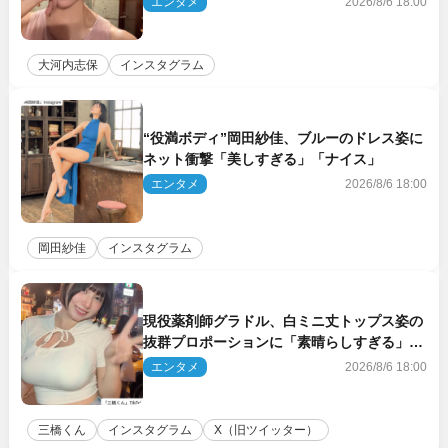
エンタメ
2026/8/6 18:00
大河内志保
インスタグラム
“役満ボディ”岡田紗佳、ブルーのドレス姿に
ネット衝撃「美しすぎる」「ナイス」
エンタメ
2026/8/6 18:00
岡田紗佳
インスタグラム
現役薬剤師グラドル、白ミニ丈トップス姿の
抜群プロポーションに「素晴らしすぎる」
「すっっっご！」とネット絶賛
エンタメ
2026/8/6 18:00
三橋くん
インスタグラム
X（旧ツイッター）