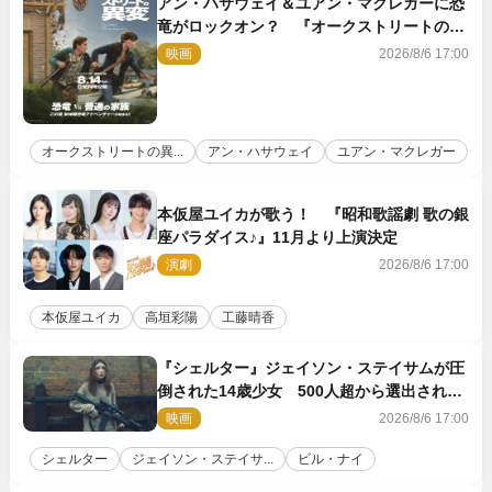
アン・ハサウェイ＆ユアン・マクレガーに恐
竜がロックオン？ 『オークストリートの異
変』新ビジュアル＆本編映像初解禁
映画
2026/8/6 17:00
オークストリートの異...
アン・ハサウェイ
ユアン・マクレガー
本仮屋ユイカが歌う！ 『昭和歌謡劇 歌の銀
座パラダイス♪』11月より上演決定
演劇
2026/8/6 17:00
本仮屋ユイカ
高垣彩陽
工藤晴香
『シェルター』ジェイソン・ステイサムが圧
倒された14歳少女 500人超から選出された
新鋭ボディ・レイ・ブレスナックとは
映画
2026/8/6 17:00
シェルター
ジェイソン・ステイサ...
ビル・ナイ