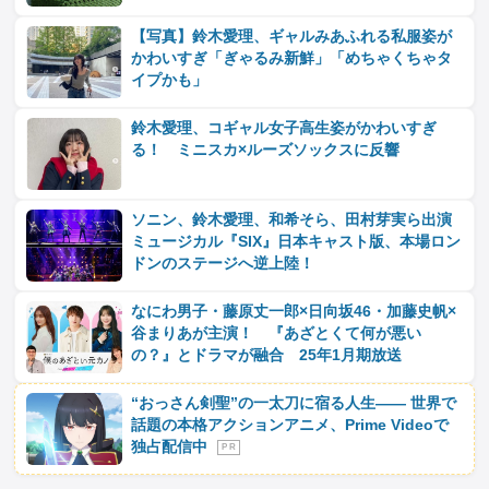
【写真】鈴木愛理、ギャルみあふれる私服姿が
かわいすぎ「ぎゃるみ新鮮」「めちゃくちゃタ
イプかも」
鈴木愛理、コギャル女子高生姿がかわいすぎ
る！ ミニスカ×ルーズソックスに反響
ソニン、鈴木愛理、和希そら、田村芽実ら出演
ミュージカル『SIX』日本キャスト版、本場ロン
ドンのステージへ逆上陸！
なにわ男子・藤原丈一郎×日向坂46・加藤史帆×
谷まりあが主演！ 『あざとくて何が悪い
の？』とドラマが融合 25年1月期放送
“おっさん剣聖”の一太刀に宿る人生―― 世界で
話題の本格アクションアニメ、Prime Videoで
独占配信中
P R