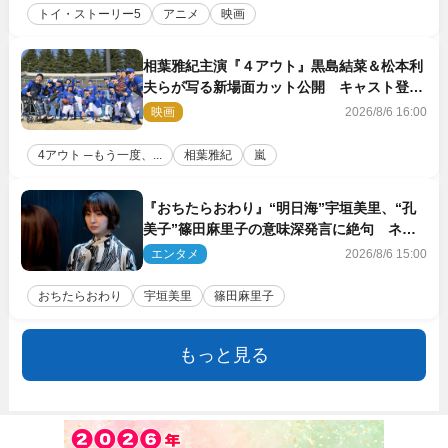
トイ・ストーリー5
アニメ
映画
相葉雅紀主演『４アウト』黒島結菜＆松本利
夫らが写る新場面カット公開 キャスト登壇
イベントも決定
映画
2026/8/6 16:00
4アウト ─もう一度、...
相葉雅紀
嵐
『おちたらおわり』“明日海”宇垣美里、“孔
美子”篠田麻里子の意味深発言に絶句 ネッ
ト驚き「まさか」「意外な展開」
エンタメ
2026/8/6 15:00
おちたらおわり
宇垣美里
篠田麻里子
もっと見る