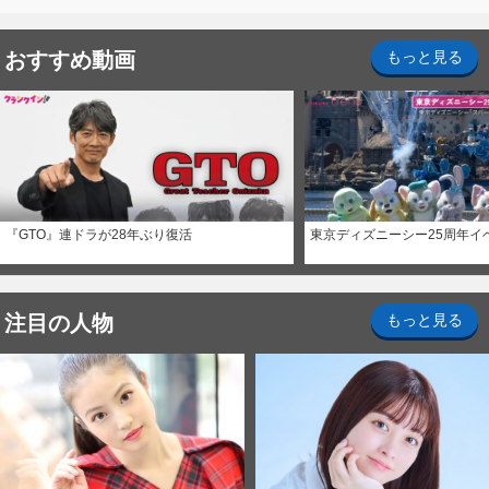
おすすめ動画
もっと見る
『GTO』連ドラが28年ぶり復活
東京ディズニーシー25周年イ
注目の人物
もっと見る