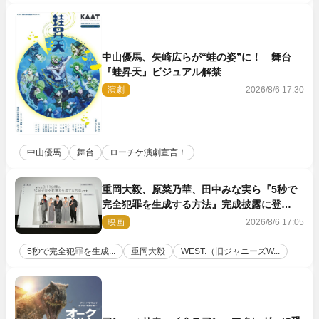
中山優馬、矢崎広らが“蛙の姿”に！ 舞台
『蛙昇天』ビジュアル解禁
演劇
2026/8/6 17:30
中山優馬
舞台
ローチケ演劇宣言！
重岡大毅、原菜乃華、田中みな実ら『5秒で
完全犯罪を生成する方法』完成披露に登
壇！ それぞれのAI活用術も発表
映画
2026/8/6 17:05
5秒で完全犯罪を生成...
重岡大毅
WEST.（旧ジャニーズW...