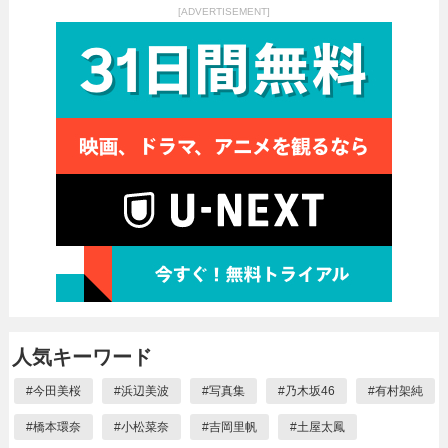
[ADVERTISEMENT]
人気キーワード
#
今田美桜
#
浜辺美波
#
写真集
#
乃木坂46
#
有村架純
#
橋本環奈
#
小松菜奈
#
吉岡里帆
#
土屋太鳳