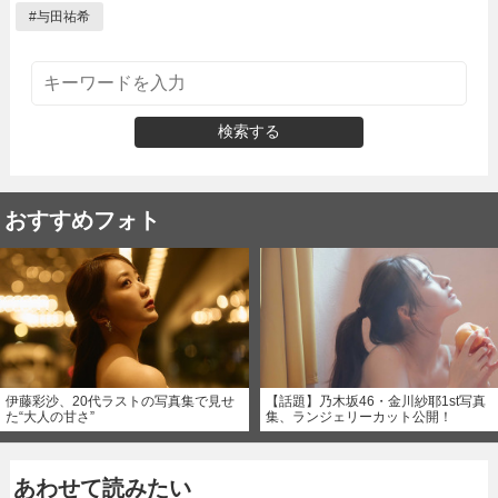
#
与田祐希
検索する
おすすめフォト
伊藤彩沙、20代ラストの写真集で見せ
【話題】乃木坂46・金川紗耶1st写真
た“大人の甘さ”
集、ランジェリーカット公開！
あわせて読みたい