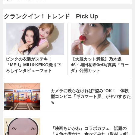
クランクイン！トレンド Pick Up
ピンクの衣装がステキ！
【大胆カット満載】乃木坂
「ME:I」MIU＆KEIKO撮り下
46・与田祐希3rd写真集『ヨー
ろしインタビューフォト
ダ』公開カット
カメラに映らなければ“盗み”OK！ 体験
型コンビニ「ギガマート展」がヤバすぎた
ｗ
『映画ちいかわ』コラボカフェ 話題の
「人魚の煮付け」食べてみた〈取材レポ〉