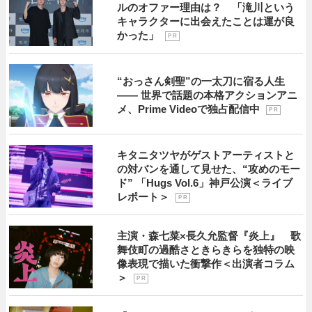
ルのオファー理由は？ 「滝川という
キャラクターに出会えたことは運が良
かった」
P R
“おっさん剣聖”の一太刀に宿る人生
―― 世界で話題の本格アクションアニ
メ、Prime Videoで独占配信中
P R
キタニタツヤがゲストアーティストと
の対バンを通して見せた、“攻めのモー
ド” 「Hugs Vol.6」神戸公演＜ライブ
レポート＞
P R
主演・森七菜×長久允監督『炎上』 歌
舞伎町の過酷さときらきらを独特の映
像表現で描いた衝撃作＜出演者コラム
＞
P R