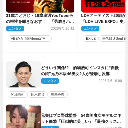
31歳こどおじ・18歳底辺YouTuberら
LDHアーティスト20組
の根性を叩きなおす！ 『男磨きハウ
『LDH LIVE‐EXPO』
ス』第2弾コーチ陣発表
技場で開催決定
エンタメ
2026/8/6 20:42
エンタメ
2
ABEMA（旧AbemaTV）
EXILE
三代目 J Soul Brot
どういう関係!? 的場浩司インスタに“自慢
の娘”元乃木坂46美女2人が登場し反響
エンタメ
2026/8/6 18:00
的場浩司
鈴木絢音
堀未央奈
元夫はプロ野球監督 54歳美魔女モデルにネ
ット衝撃「圧倒的に美しい」「最強クラス」
「うっとり」