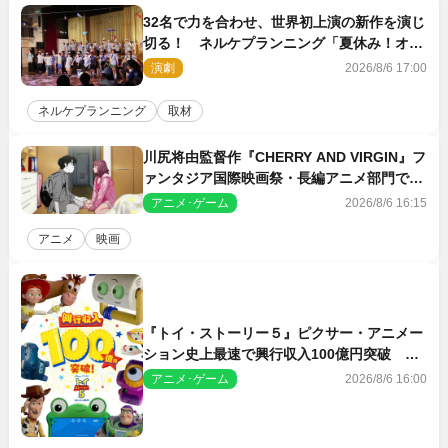
32名で力を合わせ、世界初上演の新作を演じ
切る！ ネルケプランニング「夏休み！オ
ン・ワークショップ2026」レポート【最終
演劇
2026/8/6 17:00
日】
ネルケプランニング
取材
川尻将由監督作『CHERRY AND VIRGIN』フ
ァンタジア国際映画祭・長編アニメ部門で観
客賞・金賞受賞！
アニメ･ゲーム
2026/8/6 16:15
アニメ
映画
『トイ・ストーリー５』ピクサー・アニメー
ション史上最速で興行収入100億円突破 シ
リーズNo.1興収が目前
アニメ･ゲーム
2026/8/6 16:00