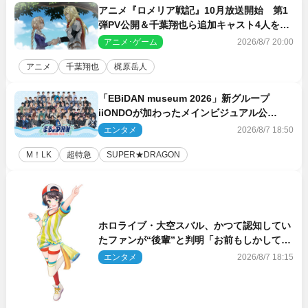
アニメ『ロメリア戦記』10月放送開始 第1
弾PV公開＆千葉翔也ら追加キャスト4人を発
表
アニメ･ゲーム
2026/8/7 20:00
アニメ
千葉翔也
梶原岳人
「EBiDAN museum 2026」新グループ
iiONDOが加わったメインビジュアル公
開！ 開催記念グッズラインナップも
エンタメ
2026/8/7 18:50
M！LK
超特急
SUPER★DRAGON
ホロライブ・大空スバル、かつて認知してい
たファンが“後輩”と判明「お前もしかしてあ
のときの？」
エンタメ
2026/8/7 18:15