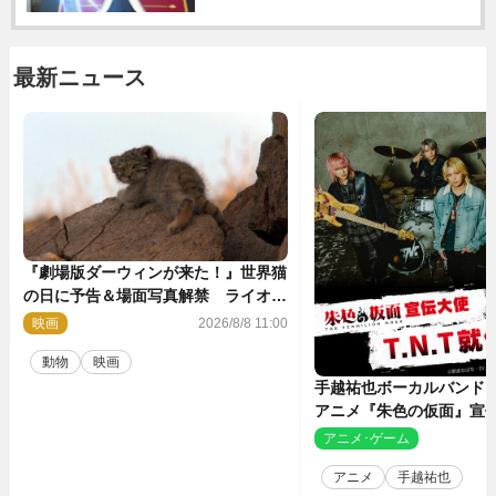
最新ニュース
『劇場版ダーウィンが来た！』世界猫
の日に予告＆場面写真解禁 ライオン
やマヌルネコの赤ちゃんが大集合
映画
2026/8/8 11:00
動物
映画
手越祐也ボーカルバンド「T
アニメ『朱色の仮面』宣
決定
アニメ･ゲーム
2
アニメ
手越祐也