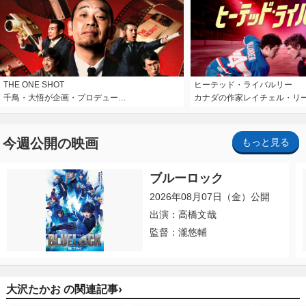
THE ONE SHOT
ヒーテッド・ライバルリー
千鳥・大悟が企画・プロデュー…
カナダの作家レイチェル・リ
今週公開の映画
もっと見る
ブルーロック
2026年08月07日（金）公開
出演：高橋文哉
監督：瀧悠輔
›
大沢たかお の関連記事