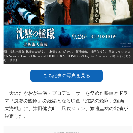
映画『沈黙の艦隊 北極海大海戦』に出演する（左から）渡邊圭祐、津田健次郎、風吹ジュン（C）
2025 Amazon Content Services LLC OR ITS AFFILIATES. All Rights Reserved.（C）かわぐちか
いじ／講談社
この記事の写真を見る
大沢たかおが主演・プロデューサーを務めた映画とドラ
マ『沈黙の艦隊』の続編となる映画『沈黙の艦隊 北極海
大海戦』に、津田健次郎、風吹ジュン、渡邊圭祐の出演が
決定した。
[ADVERTISEMENT]