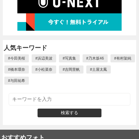
人気キーワード
#
今田美桜
#
浜辺美波
#
写真集
#
乃木坂46
#
有村架純
#
橋本環奈
#
小松菜奈
#
吉岡里帆
#
土屋太鳳
#
与田祐希
検索する
おすすめフォト