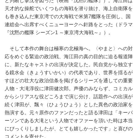
と判断し撃沈を図った（映画『沈黙の艦隊』）。海江田は
天才的な操舵でいくつもの海戦を潜り抜け、海上自衛隊を
も巻き込んだ東京湾での大海戦で米第7艦隊を圧倒し、国
連総会へ出席すべくニューヨークへ針路をとった（ドラマ
『沈黙の艦隊 シーズン1 ～東京湾大海戦～』）。
そして本作の舞台は極寒の北極海へ。〈やまと〉への対
応をめぐる緊迫の政治戦、海江田の真の目的に迫る報道陣
に、新たなキャストの出演が決定した。民自党から独立す
る鏡水会（きょうすいかい）の代表であり、世界を揺るが
すほどの壮大な政治信条を掲げるシリーズを通しての重要
人物・大滝淳役に津田健次郎。声優のみならず、コミカル
からシリアスな役どころまで演じ分け、話題作への出演が
続く津田が、飄々（ひょうひょう）とした異色の政治家を
熱演する。元々原作のファンだったと語る津田は「キーパ
ーソンである大滝という人物でオファーを頂いた時は本当
にびっくりしましたが、とても嬉しかったです」と喜びの
コメントを寄せた。