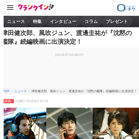
ニュース
特集
インタビュー
コラム
プレゼント
津田健次郎、風吹ジュン、渡邊圭祐が『沈黙の
艦隊』続編映画に出演決定！
[ADVERTISEMENT]
TOP
ニュース
津田健次郎、風吹ジュン、渡邊圭祐が『沈黙の艦隊』続編映画に出演決定！
映画
公開日 2025/6/5 05:00