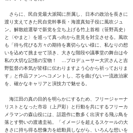
さらに、民自党最大派閥に所属し、日本の政治を長きに
渡り支えてきた民自党幹事長・海渡真知子役に風吹ジュ
ン。解散総選挙で新党を立ち上げる竹上首相（笹野高史）
と〈やまと〉を巡って真っ向から意見を対立させる。風吹
も「待ち侘びる方々の期待を裏切らない様に、私なりの想
いを込めて挑ませて頂き、大きな階段や議事堂の舞台は今
私の大切な記憶の宝物！ …プロデューサー大沢さんと吉
野監督の本気が皆様に伝わりますよう心から祈っておりま
す」と作品ファンへコメントし、芯を曲げない一流政治家
を、確かなキャリアと演技力で魅せる。
海江田の真の目的を明らかにするため、フリージャーナ
リストとなった市谷（上戸彩）と行動を共にするフリーカ
メラマンの森山役には、話題作に数多く出演する飛ぶ鳥を
落とす勢いの渡邊圭祐。「イメージを超えるスケールの大
きさに持ち得る想像力を総動員しながら、いろんな想いを