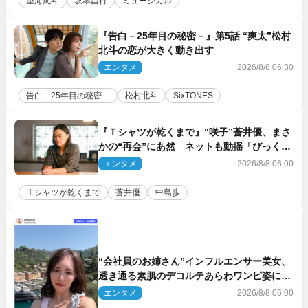
望海風斗
坂本昌行
ミュージカル
『告白－25年目の秘密－』第5話 “爽太”松村
北斗の恋が大きく動き出す
エンタメ
2026/8/8 06:30
告白－25年目の秘密－
松村北斗
SixTONES
『Ｔシャツが乾くまで』“咲子”蒼井優、まさ
かの“再会”にあ然 ネットも動揺「びっくり
した!!」「今さら?!」（ネタバレあり）
エンタメ
2026/8/8 06:00
Ｔシャツが乾くまで
蒼井優
中島歩
“会社員のお姉さん”インフルエンサー美女、
透き通る素肌のデコルテあらわワンピ姿に反
響
エンタメ
2026/8/8 06:00