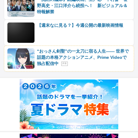
野高史・江口洋介ら続投へ！ 新ビジュアル＆
特報解禁
【週末なに見る？】今週公開の最新映画情報
“おっさん剣聖”の一太刀に宿る人生―― 世界で
話題の本格アクションアニメ、Prime Videoで
独占配信中
P R