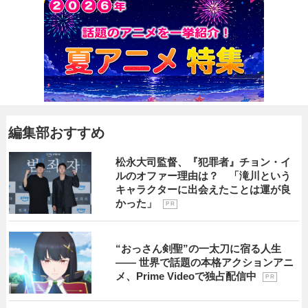
編集部おすすめ
松永大司監督、『犯罪者』チョン・イ
ルのオファー理由は？ 「滝川という
キャラクターに出会えたことは運が良
かった」
P R
“おっさん剣聖”の一太刀に宿る人生
―― 世界で話題の本格アクションアニ
メ、Prime Videoで独占配信中
P R