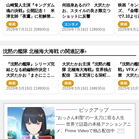
山崎賢人主演『キングダム
何頭身あるの!? 大沢たか
映画「キン
魂の決戦』公開記念！ 米
お、スタイルの良さ際立つ
ズ、『金曜
津玄師「夜鷹」に初解禁の
ショットに反響
で7.10よ
本編映像を使用したPV到
定！
映画
エンタメ
映画
着
2026年7月31日 20時00分
2026年7月18日 12時00分
2026年6月1
›
沈黙の艦隊 北極海大海戦 の関連記事
『沈黙の艦隊』シリーズ完
大沢たかお主演『沈黙の艦
『沈黙の艦
結となる続編制作決定！
隊 北極海大海戦』世界独占
戦』VFX
大沢たかお「まさにここか
配信 玉木宏演じる深町が
禁 大沢た
らが真骨頂」
登場するPrimeVideo特別
監督、原作
映画
映画
映画
版
いじらが語
2026年3月19日 21時00分
2026年3月19日 16時30分
2025年10月
定
ピックアップ
“おっさん剣聖”の一太刀に宿る人生
―― 世界で話題の本格アクションアニ
メ、Prime Videoで独占配信中
P R