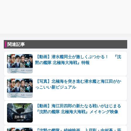
関連記事
【動画】潜水艦同士が激しくぶつかる！ 『沈
黙の艦隊 北極海大海戦』特報
【写真】北極海を突き進む潜水艦と海江田がか
っこいい新ビジュアル
【動画】海江田四郎の新たなる戦いがはじまる
『沈黙の艦隊 北極海大海戦』メイキング映像
『沈黙の艦隊』続編映画、上戸彩・中村蒼・笹