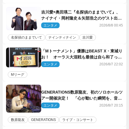
吉川愛×奥田瑛二『名探偵のままでいて』、
ナイナイ・岡村隆史＆矢部浩之のゲスト出演
が決定！
エンタメ
2026/8/8 00:45
名探偵のままでいて
ナインティナイン
吉川愛
「Mトーナメント」優勝はBEAST X・東城り
お！ オーラス大混戦も最後は自ら和了って
幕引き
エンタメ
2026/8/7 22:02
Mリーグ
GENERATIONS数原龍友、初のソロホールツ
アー開催決定！ 「心が動いた瞬間を、音に
乗せてお届けできれば」
エンタメ
2026/8/7 20:15
数原龍友
GENERATIONS
ライブ・コンサート