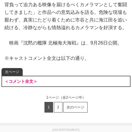
背負って迫力ある映像を届けるべくカメラマンとして奮闘
してきました」と作品への意気込みを語る。危険な現場も
厭わず、真実にたどり着くために市谷と共に海江田を追い
続ける、冷静ながらも情熱溢れるカメラマンを好演する。
映画『沈黙の艦隊 北極海大海戦』は、9月26日公開。
※キャストコメント全文は以下の通り。
次ページ
＜コメント全文＞
1ページ
（全2ページ中）
1
2
次のページ
[ADVERTISEMENT]