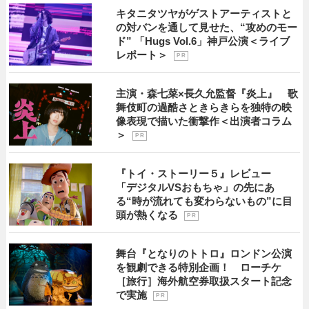
キタニタツヤがゲストアーティストと
の対バンを通して見せた、“攻めのモー
ド” 「Hugs Vol.6」神戸公演＜ライブ
レポート＞
P R
主演・森七菜×長久允監督『炎上』 歌
舞伎町の過酷さときらきらを独特の映
像表現で描いた衝撃作＜出演者コラム
＞
P R
『トイ・ストーリー５』レビュー
「デジタルVSおもちゃ」の先にあ
る“時が流れても変わらないもの”に目
頭が熱くなる
P R
舞台『となりのトトロ』ロンドン公演
を観劇できる特別企画！ ローチケ
［旅行］海外航空券取扱スタート記念
で実施
P R