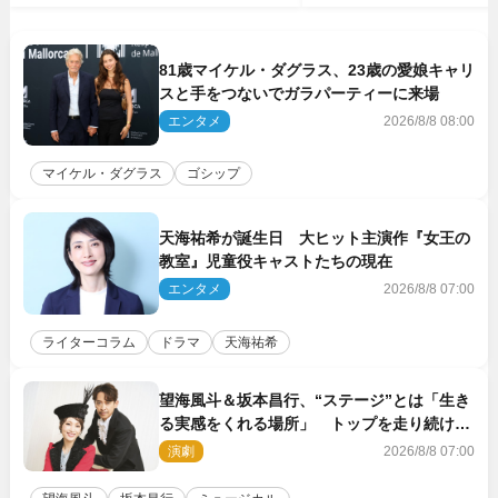
81歳マイケル・ダグラス、23歳の愛娘キャリ
スと手をつないでガラパーティーに来場
エンタメ
2026/8/8 08:00
マイケル・ダグラス
ゴシップ
天海祐希が誕生日 大ヒット主演作『女王の
教室』児童役キャストたちの現在
エンタメ
2026/8/8 07:00
ライターコラム
ドラマ
天海祐希
望海風斗＆坂本昌行、“ステージ”とは「生き
る実感をくれる場所」 トップを走り続ける
原動力を語る
演劇
2026/8/8 07:00