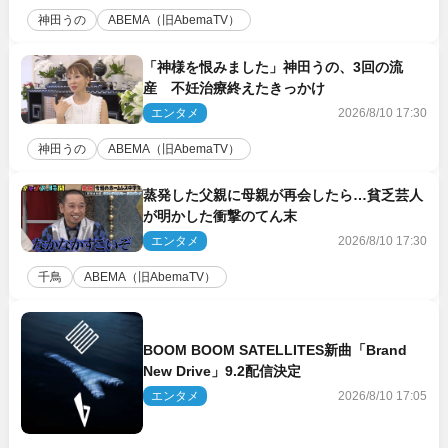
神田うの
ABEMA（旧AbemaTV）
「神様を恨みました」神田うの、3回の流
産 不妊治療終えたきっかけ
エンタメ
2026/8/10 17:30
神田うの
ABEMA（旧AbemaTV）
蒸発した父親に母親が再会したら…貧乏芸人
が明かした衝撃のてん末
エンタメ
2026/8/10 17:30
千鳥
ABEMA（旧AbemaTV）
BOOM BOOM SATELLITES新曲「Brand
New Drive」9.2配信決定
エンタメ
2026/8/10 17:05