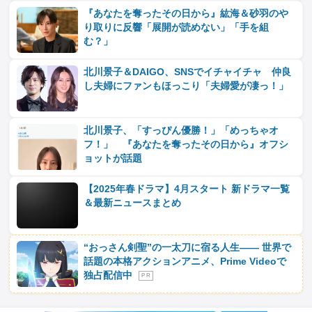
『あなたを奪ったその日から』紘海＆砂羽のや
り取りに反響「展開が読めない」「手を組
む？」
北川景子＆DAIGO、SNSでイチャイチャ 仲良
し夫婦にファンもほっこり「夫婦愛が凄っ！」
北川景子、「すっぴん優勝！」「めっちゃオ
フ！」 『あなたを奪ったその日から』オフシ
ョットが話題
【2025年春ドラマ】4月スタート 新ドラマ一覧
＆最新ニュースまとめ
“おっさん剣聖”の一太刀に宿る人生―― 世界で
話題の本格アクションアニメ、Prime Videoで
独占配信中
P R