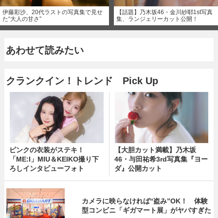
伊藤彩沙、20代ラストの写真集で見せ
【話題】乃木坂46・金川紗耶1st写真
た“大人の甘さ”
集、ランジェリーカット公開！
あわせて読みたい
クランクイン！トレンド Pick Up
ピンクの衣装がステキ！
【大胆カット満載】乃木坂
「ME:I」MIU＆KEIKO撮り下
46・与田祐希3rd写真集『ヨー
ろしインタビューフォト
ダ』公開カット
カメラに映らなければ“盗み”OK！ 体験
型コンビニ「ギガマート展」がヤバすぎた