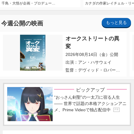
千鳥・大悟が企画・プロデュー…
カナダの作家レイチェル・リ
今週公開の映画
もっと見る
オークストリートの異
変
2026年08月14日（金）公開
出演：アン・ハサウェイ
監督：デヴィッド・ロバー
ト・ミッチェル
ピックアップ
“おっさん剣聖”の一太刀に宿る人生
―― 世界で話題の本格アクションアニ
メ、Prime Videoで独占配信中
P R