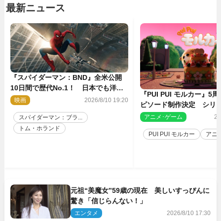
最新ニュース
『スパイダーマン：BND』全米公開
10日間で歴代No.1！ 日本でも洋画
『PUI PUI モルカー』
実写最速で興収30億円突破
映画
2026/8/10 19:20
ピソード制作決定 シリ
親・見里朝希監督が復帰
アニメ･ゲーム
20
スパイダーマン：ブラ...
トム・ホランド
PUI PUI モルカー
アニ
元祖“美魔女”59歳の現在 美しいすっぴんに
驚き「信じらんない！」
エンタメ
2026/8/10 17:30