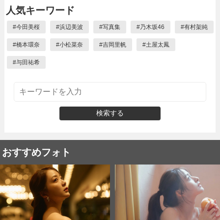
人気キーワード
#
今田美桜
#
浜辺美波
#
写真集
#
乃木坂46
#
有村架純
#
橋本環奈
#
小松菜奈
#
吉岡里帆
#
土屋太鳳
#
与田祐希
検索する
おすすめフォト