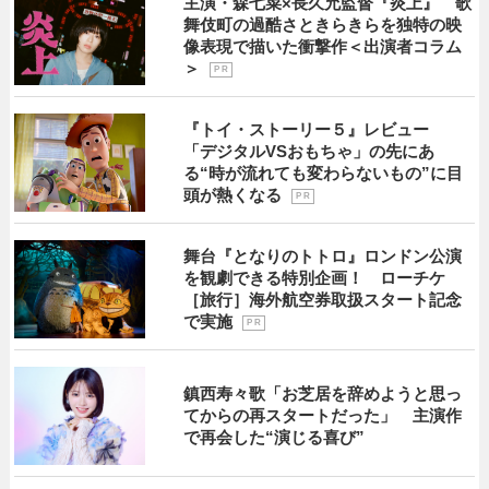
主演・森七菜×長久允監督『炎上』 歌
舞伎町の過酷さときらきらを独特の映
像表現で描いた衝撃作＜出演者コラム
＞
P R
『トイ・ストーリー５』レビュー
「デジタルVSおもちゃ」の先にあ
る“時が流れても変わらないもの”に目
頭が熱くなる
P R
舞台『となりのトトロ』ロンドン公演
を観劇できる特別企画！ ローチケ
［旅行］海外航空券取扱スタート記念
で実施
P R
鎮西寿々歌「お芝居を辞めようと思っ
てからの再スタートだった」 主演作
で再会した“演じる喜び”