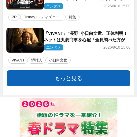
ド！ 今のお笑い界に一石を投じる“真の笑
エンタメ
2026/8/10 15:00
い”を見る大会がついに開幕
PR
Disney+（ディズニー...
特集
『VIVANT』“長野”小日向文世、正体判明！
ネットは丸菱商事を心配「全員調べた方がい
い」「魔境すぎん？？」
エンタメ
2026/8/10 15:00
VIVANT
堺雅人
小日向文世
もっと見る