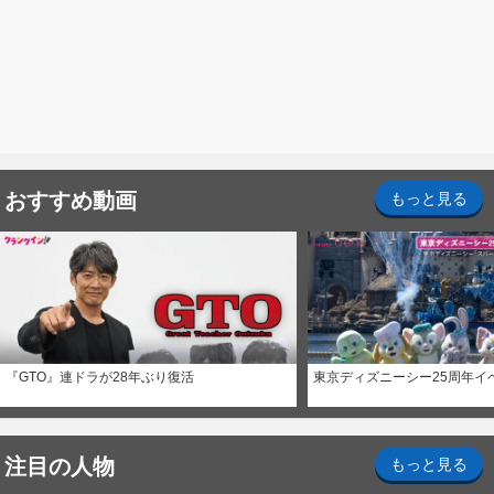
おすすめ動画
もっと見る
『GTO』連ドラが28年ぶり復活
東京ディズニーシー25周年イ
注目の人物
もっと見る