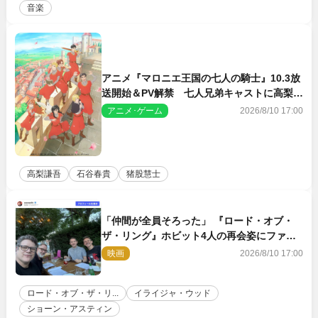
音楽
アニメ『マロニエ王国の七人の騎士』10.3放
送開始＆PV解禁 七人兄弟キャストに高梨謙
吾、川島零士ら
アニメ･ゲーム
2026/8/10 17:00
高梨謙吾
石谷春貴
猪股慧士
「仲間が全員そろった」 『ロード・オブ・
ザ・リング』ホビット4人の再会姿にファン
感激
映画
2026/8/10 17:00
ロード・オブ・ザ・リ...
イライジャ・ウッド
ショーン・アスティン