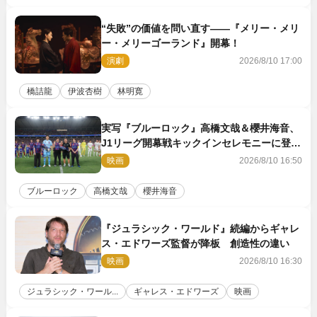
“失敗”の価値を問い直す――『メリー・メリ
ー・メリーゴーランド』開幕！
演劇
2026/8/10 17:00
橋詰龍
伊波杏樹
林明寛
実写『ブルーロック』高橋文哉＆櫻井海音、
J1リーグ開幕戦キックインセレモニーに登場
＆喜びの声到着
映画
2026/8/10 16:50
ブルーロック
高橋文哉
櫻井海音
『ジュラシック・ワールド』続編からギャレ
ス・エドワーズ監督が降板 創造性の違い
映画
2026/8/10 16:30
ジュラシック・ワール...
ギャレス・エドワーズ
映画