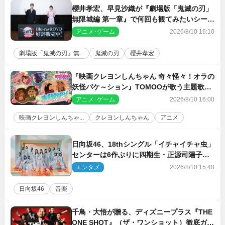
櫻井孝宏、早見沙織が『劇場版「鬼滅の刃」
無限城編 第一章』で何回も観てみたいシーン
とは？ イベントレポート到着
アニメ･ゲーム
2026/8/10 16:10
劇場版「鬼滅の刃」無...
鬼滅の刃
櫻井孝宏
『映画クレヨンしんちゃん 奇々怪々！オラの
妖怪バケ～ション』TOMOOが歌う主題歌
「大人になったら」PV解禁
アニメ･ゲーム
2026/8/10 16:00
映画クレヨンしんちゃ...
クレヨンしんちゃん
アニメ
日向坂46、18thシングル「イチャイチャ虫」
センターは6作ぶりに四期生・正源司陽子
新ビジュアル解禁
エンタメ
2026/8/10 15:40
日向坂46
音楽
千鳥・大悟が贈る、ディズニープラス『THE
ONE SHOT』（ザ・ワンショット）徹底ガイ