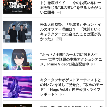
ト）徹底ガイド！ 今のお笑い界に一
石を投じる“真の笑い”を見る大会がつ
いに開幕
P R
松永大司監督、『犯罪者』チョン・イ
ルのオファー理由は？ 「滝川という
キャラクターに出会えたことは運が良
かった」
P R
“おっさん剣聖”の一太刀に宿る人生
―― 世界で話題の本格アクションアニ
メ、Prime Videoで独占配信中
P R
キタニタツヤがゲストアーティストと
の対バンを通して見せた、“攻めのモー
ド” 「Hugs Vol.6」神戸公演＜ライブ
レポート＞
P R