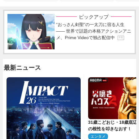
ピックアップ
“おっさん剣聖”の一太刀に宿る人生
―― 世界で話題の本格アクションアニ
メ、Prime Videoで独占配信中
P R
最新ニュース
31歳こどおじ・18歳底辺Yo
の根性を叩きなおす！ 
ス』第2弾コーチ陣発表
エンタメ
2