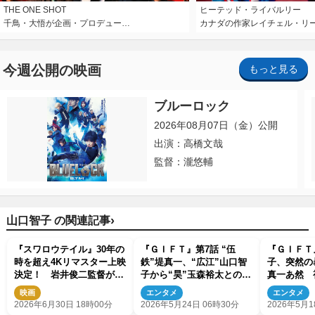
THE ONE SHOT
ヒーテッド・ライバルリー
千鳥・大悟が企画・プロデュー…
カナダの作家レイチェル・リ
今週公開の映画
もっと見る
ブルーロック
2026年08月07日（金）公開
出演：高橋文哉
監督：瀧悠輔
›
山口智子 の関連記事
『スワロウテイル』30年の
『ＧＩＦＴ』第7話 “伍
『ＧＩＦＴ
時を超え4Kリマスター上映
鉄”堤真一、“広江”山口智
子、突然の
決定！ 岩井俊二監督が完
子から“昊”玉森裕太との同
真一あ然 
全監修
居を提案される
「爆弾ぶっ
映画
エンタメ
エンタメ
イミングや
2026年6月30日 18時00分
2026年5月24日 06時30分
2026年5月1