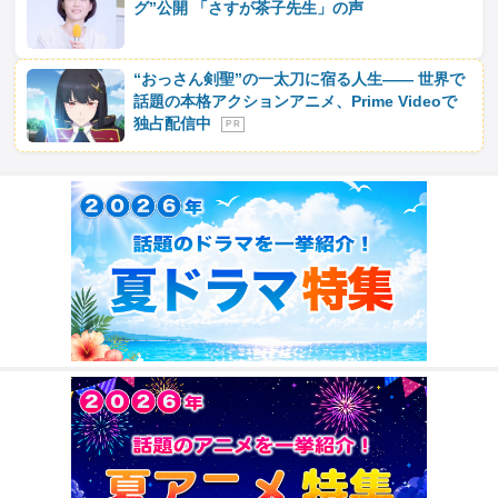
グ”公開 「さすが茶子先生」の声
“おっさん剣聖”の一太刀に宿る人生―― 世界で
話題の本格アクションアニメ、Prime Videoで
独占配信中
P R