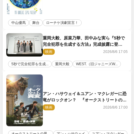
中山優馬
舞台
ローチケ演劇宣言！
重岡大毅、原菜乃華、田中みな実ら『5秒で
完全犯罪を生成する方法』完成披露に登
壇！ それぞれのAI活用術も発表
映画
2026/8/6 17:05
5秒で完全犯罪を生成...
重岡大毅
WEST.（旧ジャニーズW...
アン・ハサウェイ＆ユアン・マクレガーに恐
竜がロックオン？ 『オークストリートの異
変』新ビジュアル＆本編映像初解禁
映画
2026/8/6 17:00
オークストリートの異...
アン・ハサウェイ
ユアン・マクレガー