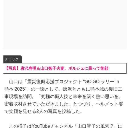
チェック
【写真】唐沢寿明＆山口智子夫妻、ポルシェに乗って笑顔
山口は「震災復興応援プロジェクト “GO!GO!ラリー in
熊本 2025”」の一環として、唐沢とともに熊本城の復旧工
事現場を訪問。「究極の職人技と未来を築く熱い思いを、
密着取材させていただきました」とつづり、ヘルメット姿
で笑顔を見せる2人の写真を投稿した。
この様子はYouTubeチャンネル「山口智子の風穴!?」に