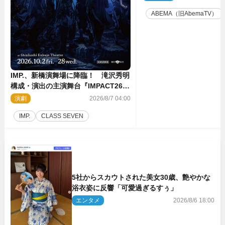
ABEMA（旧AbemaTV）
IMP.、新橋演舞場に降臨！ 滝沢秀明
構成・演出の主演舞台『IMPACT26』
上演決定
演劇
2026/8/7 04:00
IMP.
CLASS SEVEN
5社からスカウトされた美女30歳、艶やかな
浴衣姿に反響「可愛過ぎるすぅ」
エンタメ
2026/8/6 18:00