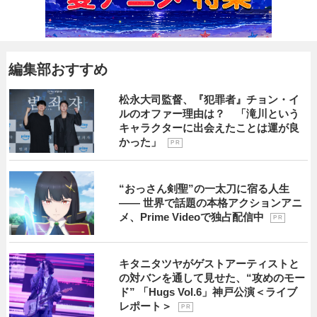
編集部おすすめ
松永大司監督、『犯罪者』チョン・イ
ルのオファー理由は？ 「滝川という
キャラクターに出会えたことは運が良
かった」
P R
“おっさん剣聖”の一太刀に宿る人生
―― 世界で話題の本格アクションアニ
メ、Prime Videoで独占配信中
P R
キタニタツヤがゲストアーティストと
の対バンを通して見せた、“攻めのモー
ド” 「Hugs Vol.6」神戸公演＜ライブ
レポート＞
P R