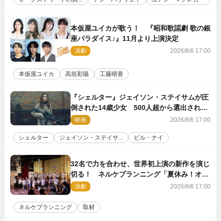
本仮屋ユイカが歌う！ 『昭和歌謡劇 歌の銀
座パラダイス♪』11月より上演決定
演劇
2026/8/6 17:00
本仮屋ユイカ
高垣彩陽
工藤晴香
『シェルター』ジェイソン・ステイサムが圧
倒された14歳少女 500人超から選出された
新鋭ボディ・レイ・ブレスナックとは
映画
2026/8/6 17:00
シェルター
ジェイソン・ステイサ...
ビル・ナイ
32名で力を合わせ、世界初上演の新作を演じ
切る！ ネルケプランニング「夏休み！オ
ン・ワークショップ2026」レポート【最終
演劇
2026/8/6 17:00
日】
ネルケプランニング
取材