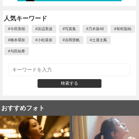
人気キーワード
#
今田美桜
#
浜辺美波
#
写真集
#
乃木坂46
#
有村架純
#
橋本環奈
#
小松菜奈
#
吉岡里帆
#
土屋太鳳
#
与田祐希
検索する
おすすめフォト