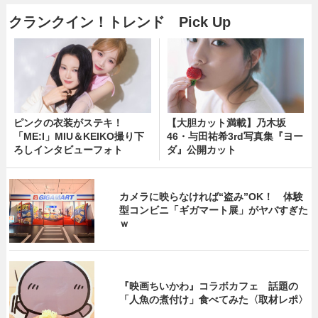
クランクイン！トレンド Pick Up
ピンクの衣装がステキ！
【大胆カット満載】乃木坂
「ME:I」MIU＆KEIKO撮り下
46・与田祐希3rd写真集『ヨー
ろしインタビューフォト
ダ』公開カット
カメラに映らなければ“盗み”OK！ 体験
型コンビニ「ギガマート展」がヤバすぎた
ｗ
『映画ちいかわ』コラボカフェ 話題の
「人魚の煮付け」食べてみた〈取材レポ〉