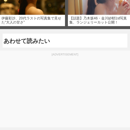
伊藤彩沙、20代ラストの写真集で見せ
【話題】乃木坂46・金川紗耶1st写真
た“大人の甘さ”
集、ランジェリーカット公開！
あわせて読みたい
[ADVERTISEMENT]