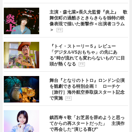
主演・森七菜×長久允監督『炎上』 歌
舞伎町の過酷さときらきらを独特の映
像表現で描いた衝撃作＜出演者コラム
＞
P R
『トイ・ストーリー５』レビュー
「デジタルVSおもちゃ」の先にあ
る“時が流れても変わらないもの”に目
頭が熱くなる
P R
舞台『となりのトトロ』ロンドン公演
を観劇できる特別企画！ ローチケ
［旅行］海外航空券取扱スタート記念
で実施
P R
鎮西寿々歌「お芝居を辞めようと思っ
てからの再スタートだった」 主演作
で再会した“演じる喜び”