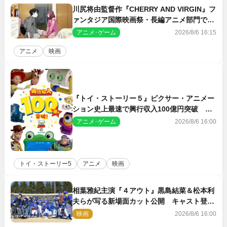
川尻将由監督作『CHERRY AND VIRGIN』フ
ァンタジア国際映画祭・長編アニメ部門で観
客賞・金賞受賞！
アニメ･ゲーム
2026/8/6 16:15
アニメ
映画
『トイ・ストーリー５』ピクサー・アニメー
ション史上最速で興行収入100億円突破 シ
リーズNo.1興収が目前
アニメ･ゲーム
2026/8/6 16:00
トイ・ストーリー5
アニメ
映画
相葉雅紀主演『４アウト』黒島結菜＆松本利
夫らが写る新場面カット公開 キャスト登壇
イベントも決定
映画
2026/8/6 16:00