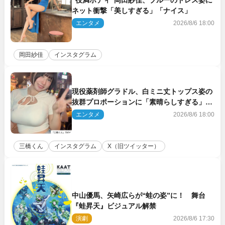
ネット衝撃「美しすぎる」「ナイス」
エンタメ
2026/8/6 18:00
岡田紗佳
インスタグラム
現役薬剤師グラドル、白ミニ丈トップス姿の
抜群プロポーションに「素晴らしすぎる」
「すっっっご！」とネット絶賛
エンタメ
2026/8/6 18:00
三橋くん
インスタグラム
X（旧ツイッター）
中山優馬、矢崎広らが“蛙の姿”に！ 舞台
『蛙昇天』ビジュアル解禁
演劇
2026/8/6 17:30