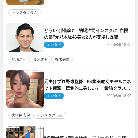
インスタグラム
どういう関係!? 的場浩司インスタに“自慢
の娘”元乃木坂46美女2人が登場し反響
エンタメ
2026/8/6 18:00
的場浩司
鈴木絢音
堀未央奈
元夫はプロ野球監督 54歳美魔女モデルにネ
ット衝撃「圧倒的に美しい」「最強クラス」
「うっとり」
エンタメ
2026/8/6 18:00
大河内志保
インスタグラム
“役満ボディ”岡田紗佳、ブルーのドレス姿に