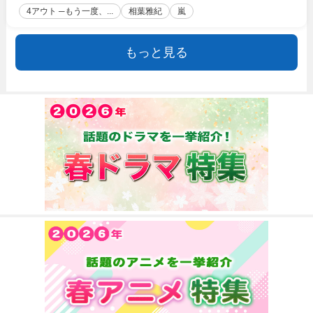
4アウト ─もう一度、...
相葉雅紀
嵐
もっと見る