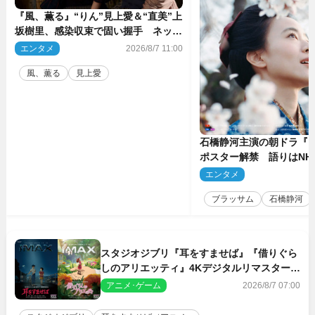
『風、薫る』“りん”見上愛＆“直美”上
坂樹里、感染収束で固い握手 ネット
感動「このバディは最強」「アツい」
エンタメ
2026/8/7 11:00
風、薫る
見上愛
石橋静河主演の朝ドラ『
ポスター解禁 語りはNH
アナ
エンタメ
2
ブラッサム
石橋静河
スタジオジブリ『耳をすませば』『借りぐら
しのアリエッティ』4Kデジタルリマスターで
IMAX上映決定！
アニメ･ゲーム
2026/8/7 07:00