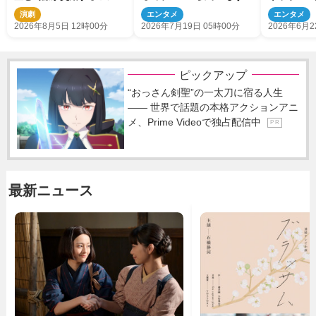
アル公開
パ！』出演決定
演決定
演劇
エンタメ
エンタメ
2026年8月5日 12時00分
2026年7月19日 05時00分
2026年6月2
ピックアップ
“おっさん剣聖”の一太刀に宿る人生
―― 世界で話題の本格アクションアニ
メ、Prime Videoで独占配信中
P R
最新ニュース