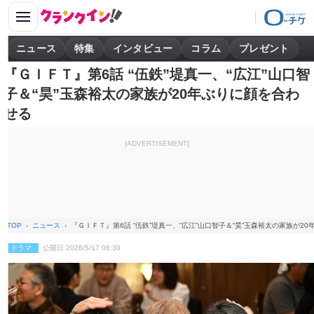
ニュース
特集
インタビュー
コラム
プレゼント
『ＧＩＦＴ』第6話 “伍鉄”堤真一、“広江”山口智
子＆“昊”玉森裕太の家族が20年ぶりに顔を合わ
せる
[ADVERTISEMENT]
TOP
ニュース
『ＧＩＦＴ』第6話 “伍鉄”堤真一、“広江”山口智子＆“昊”玉森裕太の家族が2
ドラマ
公開日 2026/5/17 06:30