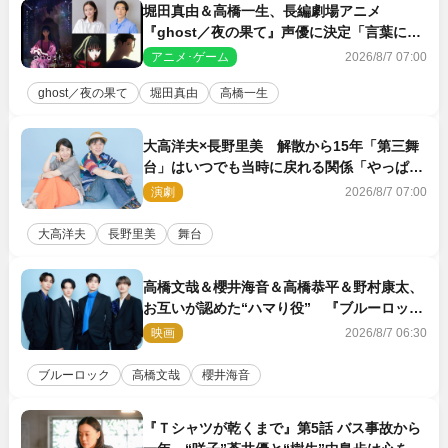
堀田真由＆高橋一生、長編劇場アニメ
『ghost／夜の果て』声優に決定「言葉には
できない沢山の感情を思い出しました」
アニメ･ゲーム
2026/8/7 07:00
ghost／夜の果て
堀田真由
高橋一生
大高洋夫×長野里美 解散から15年「第三舞
台」はいつでも当時に戻れる関係「やっぱり
他の方たちとは違います」
演劇
2026/8/7 07:00
大高洋夫
長野里美
舞台
高橋文哉＆櫻井海音＆高橋恭平＆野村康太、
お互いが認めた“ハマり役” 『ブルーロッ
ク』で築いた最高のチームワーク
映画
2026/8/7 06:30
ブルーロック
高橋文哉
櫻井海音
『Ｔシャツが乾くまで』第5話 バス事故から