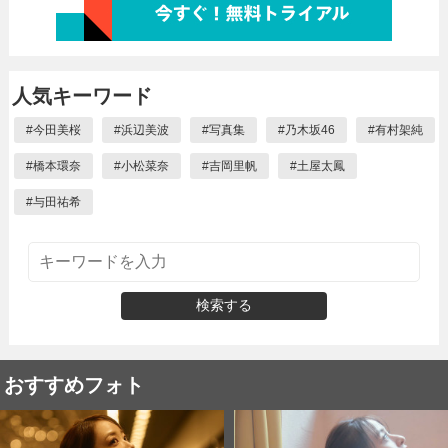
人気キーワード
#
今田美桜
#
浜辺美波
#
写真集
#
乃木坂46
#
有村架純
#
橋本環奈
#
小松菜奈
#
吉岡里帆
#
土屋太鳳
#
与田祐希
検索する
おすすめフォト