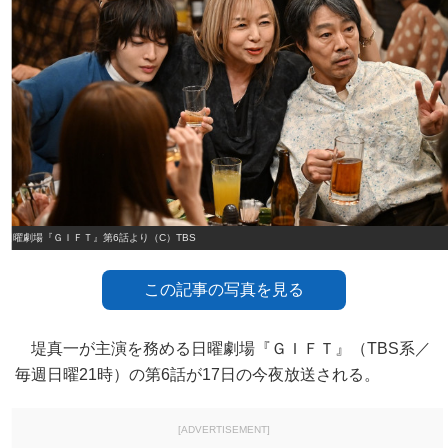
日曜劇場『ＧＩＦＴ』第6話より（C）TBS
この記事の写真を見る
堤真一が主演を務める日曜劇場『ＧＩＦＴ』（TBS系／
毎週日曜21時）の第6話が17日の今夜放送される。
[ADVERTISEMENT]