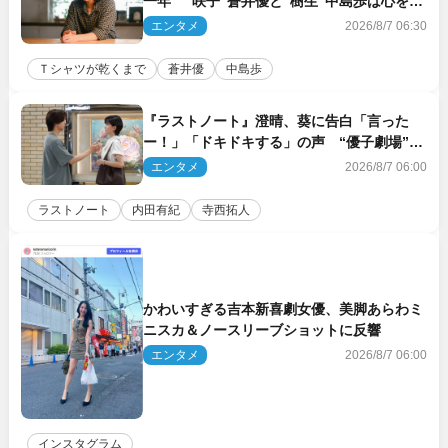
一年 “咲子”蒼井優と“樹生”中島歩は心を許
しあえる関係に
エンタメ
2026/8/7 06:30
Ｔシャツが乾くまで
蒼井優
中島歩
『ラストノート』澄晴、葵に告白「言った
ー！」「ドキドキする」の声 “優子劇場”も
話題
エンタメ
2026/8/7 06:00
ラストノート
内田有紀
寺西拓人
かわいすぎる吉本新喜劇女優、美脚あらわミ
ニスカ＆ノースリーブショットに反響
エンタメ
2026/8/7 06:00
インスタグラム