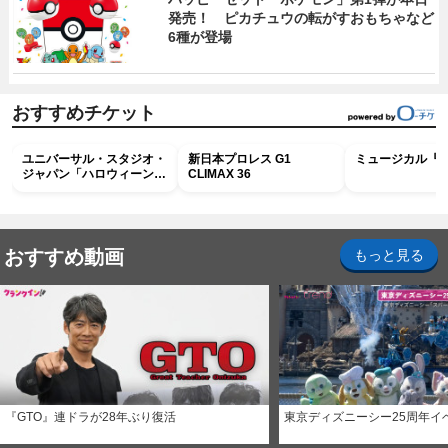
発売！ ピカチュウの転がすおもちゃなど
6種が登場
おすすめチケット
ユニバーサル・スタジオ・
新日本プロレス G1
ミュージカル『R
ジャパン「ハロウィーン・
CLIMAX 36
ホラー・ナイト ～オール
ナイト～パス」
おすすめ動画
もっと見る
『GTO』連ドラが28年ぶり復活
東京ディズニーシー25周年イ