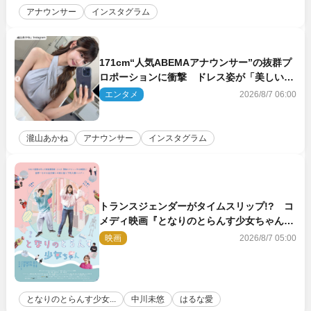
アナウンサー
インスタグラム
171cm“人気ABEMAアナウンサー”の抜群プ
ロポーションに衝撃 ドレス姿が「美しい」
「品がありすぎる」
エンタメ
2026/8/7 06:00
瀧山あかね
アナウンサー
インスタグラム
トランスジェンダーがタイムスリップ!? コ
メディ映画『となりのとらんす少女ちゃん』
11.7公開決定
映画
2026/8/7 05:00
となりのとらんす少女...
中川未悠
はるな愛