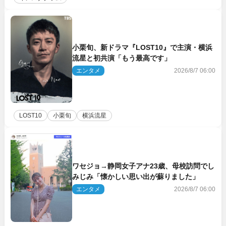
小栗旬、新ドラマ『LOST10』で主演・横浜
流星と初共演「もう最高です」
エンタメ
2026/8/7 06:00
LOST10
小栗旬
横浜流星
ワセジョ→静岡女子アナ23歳、母校訪問でし
みじみ「懐かしい思い出が蘇りました」
エンタメ
2026/8/7 06:00