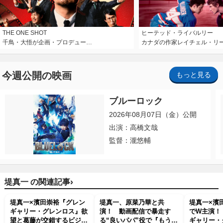
THE ONE SHOT
ヒーテッド・ライバルリー
千鳥・大悟が企画・プロデュー…
カナダの作家レイチェル・リ
今週公開の映画
もっと見る
ブルーロック
2026年08月07日（金）公開
出演：高橋文哉
監督：瀧悠輔
›
堤真一 の関連記事
堤真一×濱田崇裕『グレン
堤真一、原菜乃華と共
堤真一×濱
ギャリー・グレンロス』欲
演！ 動画配信で暴走す
でW主演！
望と葛藤が交錯するビジュ
る“良いパパ”役で『もうパ
ギャリー・