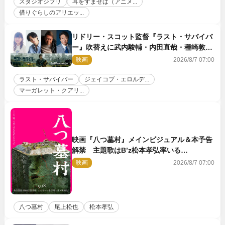
スタジオジブリ
耳をすませば（アニメ...
借りぐらしのアリエッ...
リドリー・スコット監督『ラスト・サバイバ
ー』吹替えに武内駿輔・内田直哉・種崎敦
美・井上和彦ら豪華声優陣が集結！
映画
2026/8/7 07:00
ラスト・サバイバー
ジェイコブ・エロルデ...
マーガレット・クアリ...
映画『八つ墓村』メインビジュアル＆本予告
解禁 主題歌はB’z松本孝弘率いる
TMG「DOOM」に決定
映画
2026/8/7 07:00
八つ墓村
尾上松也
松本孝弘