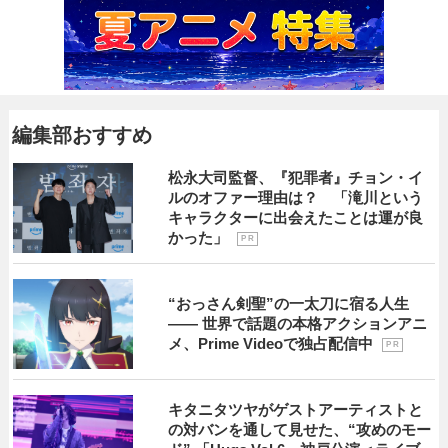
編集部おすすめ
松永大司監督、『犯罪者』チョン・イ
ルのオファー理由は？ 「滝川という
キャラクターに出会えたことは運が良
かった」
P R
“おっさん剣聖”の一太刀に宿る人生
―― 世界で話題の本格アクションアニ
メ、Prime Videoで独占配信中
P R
キタニタツヤがゲストアーティストと
の対バンを通して見せた、“攻めのモー