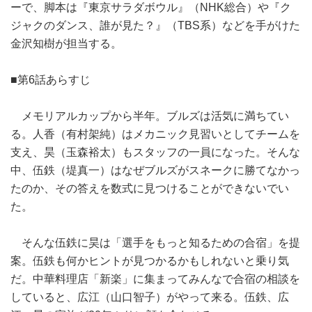
ーで、脚本は『東京サラダボウル』（NHK総合）や『ク
ジャクのダンス、誰が見た？』（TBS系）などを手がけた
金沢知樹が担当する。
■第6話あらすじ
メモリアルカップから半年。ブルズは活気に満ちてい
る。人香（有村架純）はメカニック見習いとしてチームを
支え、昊（玉森裕太）もスタッフの一員になった。そんな
中、伍鉄（堤真一）はなぜブルズがスネークに勝てなかっ
たのか、その答えを数式に見つけることができないでい
た。
そんな伍鉄に昊は「選手をもっと知るための合宿」を提
案。伍鉄も何かヒントが見つかるかもしれないと乗り気
だ。中華料理店「新楽」に集まってみんなで合宿の相談を
していると、広江（山口智子）がやって来る。伍鉄、広