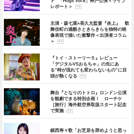
ド” 「Hugs Vol.6」神戸公演＜ライブ
レポート＞
P R
主演・森七菜×長久允監督『炎上』 歌
舞伎町の過酷さときらきらを独特の映
像表現で描いた衝撃作＜出演者コラム
＞
P R
『トイ・ストーリー５』レビュー
「デジタルVSおもちゃ」の先にあ
る“時が流れても変わらないもの”に目
頭が熱くなる
P R
舞台『となりのトトロ』ロンドン公演
を観劇できる特別企画！ ローチケ
［旅行］海外航空券取扱スタート記念
で実施
P R
鎮西寿々歌「お芝居を辞めようと思っ