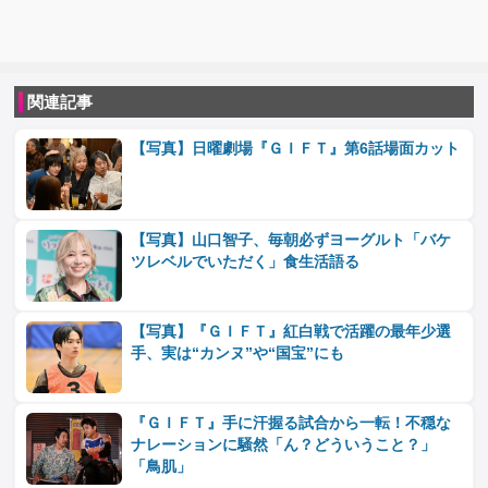
関連記事
【写真】日曜劇場『ＧＩＦＴ』第6話場面カット
【写真】山口智子、毎朝必ずヨーグルト「バケ
ツレベルでいただく」食生活語る
【写真】『ＧＩＦＴ』紅白戦で活躍の最年少選
手、実は“カンヌ”や“国宝”にも
『ＧＩＦＴ』手に汗握る試合から一転！不穏な
ナレーションに騒然「ん？どういうこと？」
「鳥肌」