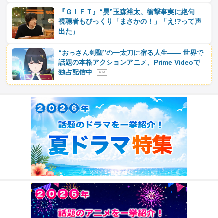
『ＧＩＦＴ』“昊”玉森裕太、衝撃事実に絶句
視聴者もびっくり「まさかの！」「え!?って声
出た」
“おっさん剣聖”の一太刀に宿る人生―― 世界で
話題の本格アクションアニメ、Prime Videoで
独占配信中
P R