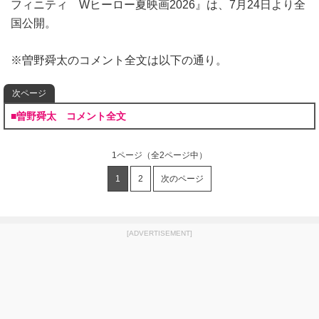
フィニティ Wヒーロー夏映画2026』は、7月24日より全
国公開。
※曽野舜太のコメント全文は以下の通り。
次ページ
■曽野舜太 コメント全文
1ページ
（全2ページ中）
1
2
次のページ
[ADVERTISEMENT]