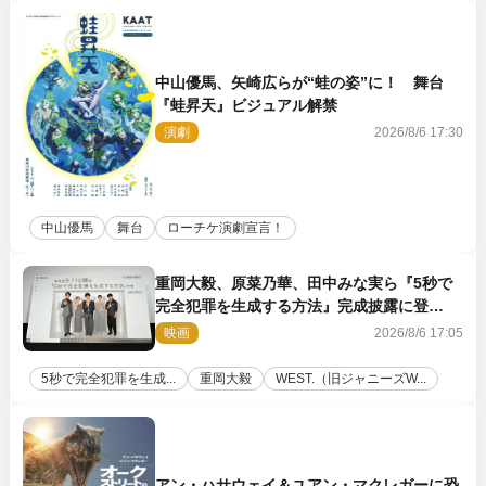
中山優馬、矢崎広らが“蛙の姿”に！ 舞台
『蛙昇天』ビジュアル解禁
演劇
2026/8/6 17:30
中山優馬
舞台
ローチケ演劇宣言！
重岡大毅、原菜乃華、田中みな実ら『5秒で
完全犯罪を生成する方法』完成披露に登
壇！ それぞれのAI活用術も発表
映画
2026/8/6 17:05
5秒で完全犯罪を生成...
重岡大毅
WEST.（旧ジャニーズW...
アン・ハサウェイ＆ユアン・マクレガーに恐