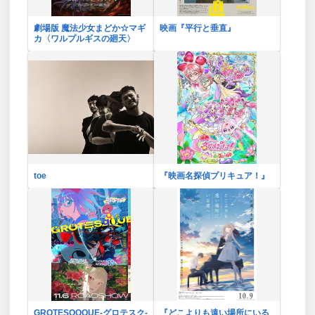
劇場版 魔法少女まどか☆マギ
映画『平行と垂直』
カ〈ワルプルギスの廻天〉
toe
『映画名探偵プリキュア！』
GROTESQQQUE-グロテスク-
『どこよりも遠い場所にいる