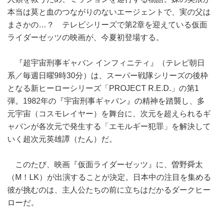
本当は莫と血のつながりのないエージェントで、実の父は
まさかの…？ テレビシリーズで第2章を迎えている仮面
ライダーゼッツの映画が、今夏初登場する。
『超宇宙刑事ギャバン インフィニティ』（テレビ朝日
系／毎週日曜9時30分）は、スーパー戦隊シリーズの後枠
となる新ヒーローシリーズ「PROJECT R.E.D.」の第1
弾。1982年の『宇宙刑事ギャバン』の精神を踏襲し、多
元宇宙（コスモレイヤー）を舞台に、次元を超えられるギ
ャバンが各次元で発生する「エモルギー犯罪」を解決して
いく超次元英雄譚（たん）だ。
このたび、映画『仮面ライダーゼッツ』に、曽野舜太
（M！LK）が出演することが決定。日本中の注目を集める
彼が挑むのは、主人公たちの前に立ちはだかるダークヒー
ローだ。