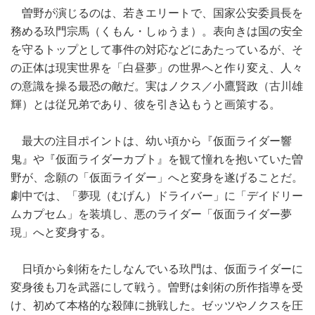
曽野が演じるのは、若きエリートで、国家公安委員長を
務める玖門宗馬（くもん・しゅうま）。表向きは国の安全
を守るトップとして事件の対応などにあたっているが、そ
の正体は現実世界を「白昼夢」の世界へと作り変え、人々
の意識を操る最恐の敵だ。実はノクス／小鷹賢政（古川雄
輝）とは従兄弟であり、彼を引き込もうと画策する。
最大の注目ポイントは、幼い頃から『仮面ライダー響
鬼』や『仮面ライダーカブト』を観て憧れを抱いていた曽
野が、念願の「仮面ライダー」へと変身を遂げることだ。
劇中では、「夢現（むげん）ドライバー」に「デイドリー
ムカプセム」を装填し、悪のライダー「仮面ライダー夢
現」へと変身する。
日頃から剣術をたしなんでいる玖門は、仮面ライダーに
変身後も刀を武器にして戦う。曽野は剣術の所作指導を受
け、初めて本格的な殺陣に挑戦した。ゼッツやノクスを圧