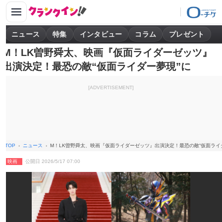
ニュース
特集
インタビュー
コラム
プレゼント
M！LK曽野舜太、映画『仮面ライダーゼッツ』
出演決定！最恐の敵“仮面ライダー夢現”に
[ADVERTISEMENT]
TOP
ニュース
M！LK曽野舜太、映画『仮面ライダーゼッツ』出演決定！最恐の敵“仮面ライ
映画
公開日 2026/5/17 07:00