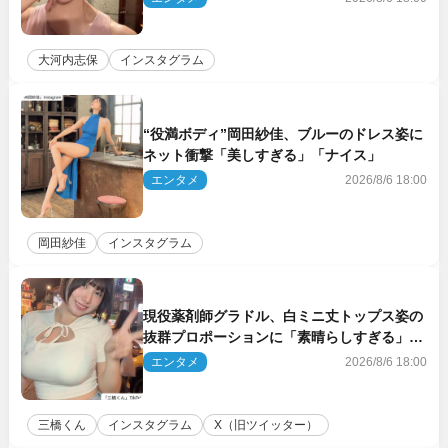
大河内志保
インスタグラム
“役満ボディ”岡田紗佳、ブルーのドレス姿に
ネット衝撃「美しすぎる」「ナイス」
エンタメ
2026/8/6 18:00
岡田紗佳
インスタグラム
現役薬剤師グラドル、白ミニ丈トップス姿の
抜群プロポーションに「素晴らしすぎる」
「すっっっご！」とネット絶賛
エンタメ
2026/8/6 18:00
三橋くん
インスタグラム
X（旧ツイッター）