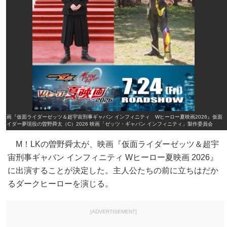
映画『仮面ライダーゼッツ＆超宇宙刑事ギャバン インフィニティ Wヒーロー夏映画2026』仮面
ライダー夢現役の曽野舜太（C）2026 映画「ゼッツ・ギャバン インフィニティ」製作委員会
M！LKの曽野舜太が、映画『仮面ライダーゼッツ＆超宇
宙刑事ギャバン インフィニティ Wヒーロー夏映画 2026』
に出演することが決定した。主人公たちの前に立ちはだか
るダークヒーローを演じる。
[ADVERTISEMENT]