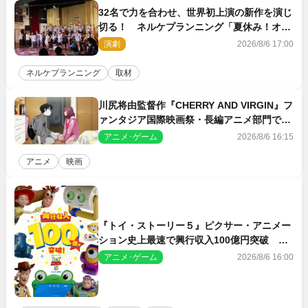
32名で力を合わせ、世界初上演の新作を演じ
切る！ ネルケプランニング「夏休み！オ
ン・ワークショップ2026」レポート【最終
演劇
2026/8/6 17:00
日】
ネルケプランニング
取材
川尻将由監督作『CHERRY AND VIRGIN』フ
ァンタジア国際映画祭・長編アニメ部門で観
客賞・金賞受賞！
アニメ･ゲーム
2026/8/6 16:15
アニメ
映画
『トイ・ストーリー５』ピクサー・アニメー
ション史上最速で興行収入100億円突破 シ
リーズNo.1興収が目前
アニメ･ゲーム
2026/8/6 16:00