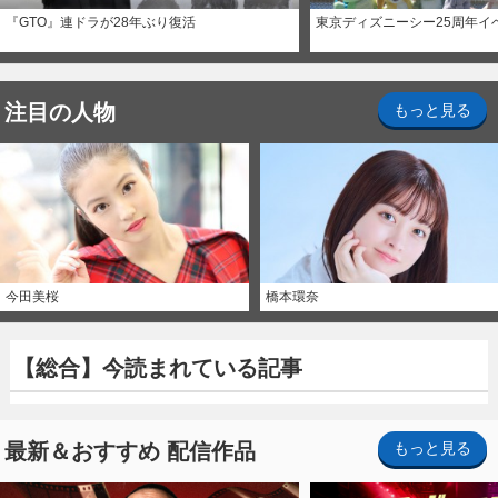
『GTO』連ドラが28年ぶり復活
東京ディズニーシー25周年イ
注目の人物
もっと見る
今田美桜
橋本環奈
【総合】今読まれている記事
最新＆おすすめ 配信作品
もっと見る