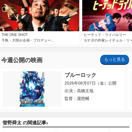
THE ONE SHOT
ヒーテッド・ライバルリー
千鳥・大悟が企画・プロデュー…
カナダの作家レイチェル・リ
今週公開の映画
もっと見る
ブルーロック
2026年08月07日（金）公開
出演：高橋文哉
監督：瀧悠輔
›
曽野舜太 の関連記事