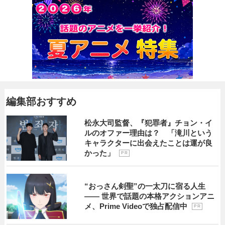
編集部おすすめ
松永大司監督、『犯罪者』チョン・イ
ルのオファー理由は？ 「滝川という
キャラクターに出会えたことは運が良
かった」
P R
“おっさん剣聖”の一太刀に宿る人生
―― 世界で話題の本格アクションアニ
メ、Prime Videoで独占配信中
P R