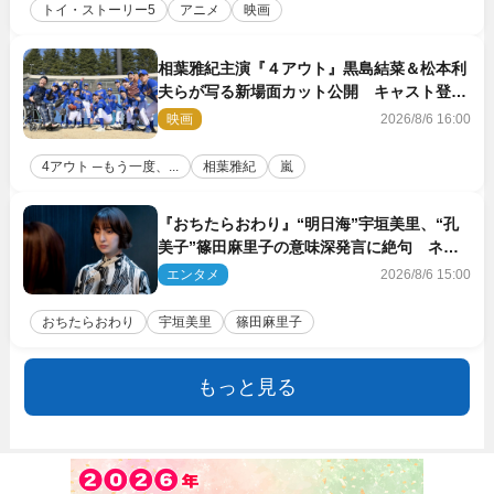
トイ・ストーリー5
アニメ
映画
相葉雅紀主演『４アウト』黒島結菜＆松本利
夫らが写る新場面カット公開 キャスト登壇
イベントも決定
映画
2026/8/6 16:00
4アウト ─もう一度、...
相葉雅紀
嵐
『おちたらおわり』“明日海”宇垣美里、“孔
美子”篠田麻里子の意味深発言に絶句 ネッ
ト驚き「まさか」「意外な展開」
エンタメ
2026/8/6 15:00
おちたらおわり
宇垣美里
篠田麻里子
もっと見る