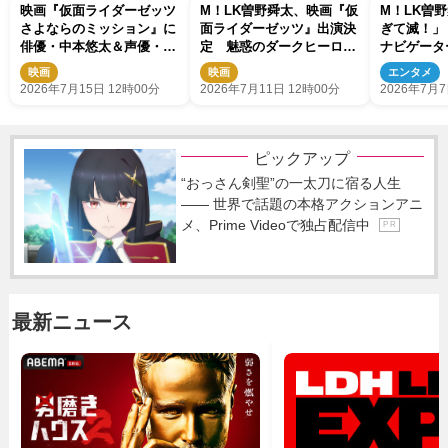
映画『仮面ライダーゼッツ
M！LK曽野舜太、映画『仮
M！LK曽
さよならのミッション』に
面ライダーゼッツ』出演決
ぎて滅！」
俳優・中本悠太＆声優・竹
定 魅惑のダークヒーロ
ナビゲータ
達彩奈が出演 最終告知映
ー・仮面ライダー夢現に変
使就任に喜
映画
映画
エンタメ
像も解禁に
身
2026年7月15日 12時00分
2026年7月11日 12時00分
2026年7月7
ピックアップ
“おっさん剣聖”の一太刀に宿る人生
―― 世界で話題の本格アクションアニ
メ、Prime Videoで独占配信中
P R
最新ニュース