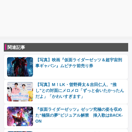
関連記事
【写真】映画『仮面ライダーゼッツ＆超宇宙刑
事ギャバン』ムビチケ前売り券
【写真】M！LK・曽野舜太＆吉田仁人、“推
し”との対面にメロメロ「ずっと会いたかったん
だよ」「かわいすぎます」
『仮面ライダーゼッツ』ゼッツ究極の姿を収め
た“極限の夢”ビジュアル解禁 挿入歌はBACK-
ON