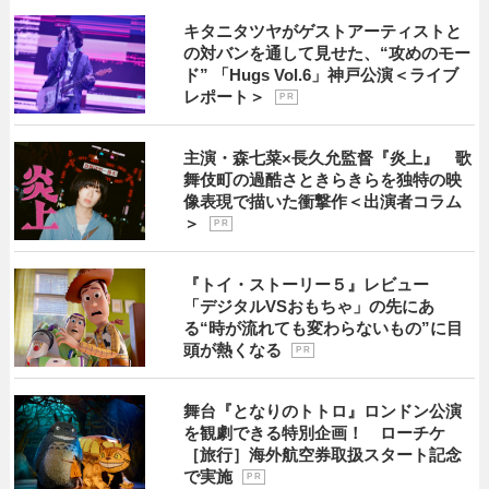
キタニタツヤがゲストアーティストと
の対バンを通して見せた、“攻めのモー
ド” 「Hugs Vol.6」神戸公演＜ライブ
レポート＞
P R
主演・森七菜×長久允監督『炎上』 歌
舞伎町の過酷さときらきらを独特の映
像表現で描いた衝撃作＜出演者コラム
＞
P R
『トイ・ストーリー５』レビュー
「デジタルVSおもちゃ」の先にあ
る“時が流れても変わらないもの”に目
頭が熱くなる
P R
舞台『となりのトトロ』ロンドン公演
を観劇できる特別企画！ ローチケ
［旅行］海外航空券取扱スタート記念
で実施
P R