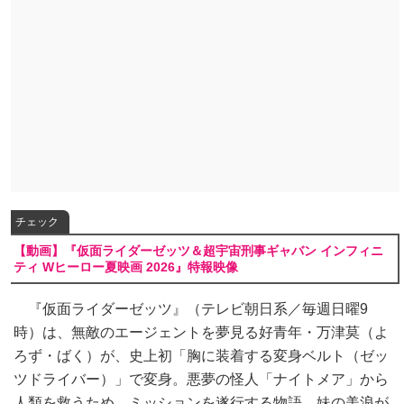
チェック
【動画】『仮面ライダーゼッツ＆超宇宙刑事ギャバン インフィニ
ティ Wヒーロー夏映画 2026』特報映像
『仮面ライダーゼッツ』（テレビ朝日系／毎週日曜9
時）は、無敵のエージェントを夢見る好青年・万津莫（よ
ろず・ばく）が、史上初「胸に装着する変身ベルト（ゼッ
ツドライバー）」で変身。悪夢の怪人「ナイトメア」から
人類を救うため、ミッションを遂行する物語。妹の美浪が