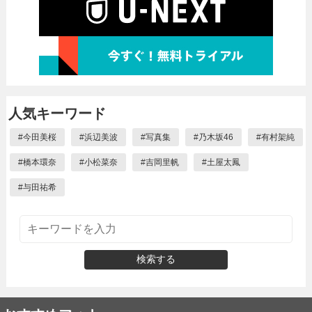
人気キーワード
#
今田美桜
#
浜辺美波
#
写真集
#
乃木坂46
#
有村架純
#
橋本環奈
#
小松菜奈
#
吉岡里帆
#
土屋太鳳
#
与田祐希
検索する