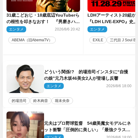
31歳こどおじ・18歳底辺YouTuberら
LDHアーティスト20組
の根性を叩きなおす！ 『男磨きハウ
『LDH LIVE‐EXPO』
ス』第2弾コーチ陣発表
技場で開催決定
エンタメ
2026/8/6 20:42
エンタメ
2
ABEMA（旧AbemaTV）
EXILE
三代目 J Soul Brot
どういう関係!? 的場浩司インスタに“自慢
の娘”元乃木坂46美女2人が登場し反響
エンタメ
2026/8/6 18:00
的場浩司
鈴木絢音
堀未央奈
元夫はプロ野球監督 54歳美魔女モデルにネ
ット衝撃「圧倒的に美しい」「最強クラス」
「うっとり」
エンタメ
2026/8/6 18:00