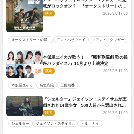
竜がロックオン？ 『オークストリートの異
変』新ビジュアル＆本編映像初解禁
映画
2026/8/6 17:00
オークストリートの異...
アン・ハサウェイ
ユアン・マクレガー
本仮屋ユイカが歌う！ 『昭和歌謡劇 歌の銀
座パラダイス♪』11月より上演決定
演劇
2026/8/6 17:00
本仮屋ユイカ
高垣彩陽
工藤晴香
『シェルター』ジェイソン・ステイサムが圧
倒された14歳少女 500人超から選出された
新鋭ボディ・レイ・ブレスナックとは
映画
2026/8/6 17:00
シェルター
ジェイソン・ステイサ...
ビル・ナイ