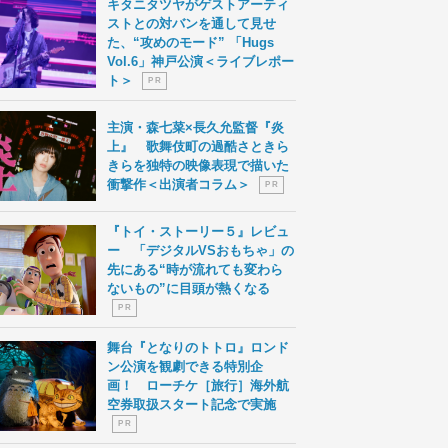
キタニタツヤがゲストアーティ
ストとの対バンを通して見せ
た、“攻めのモード” 「Hugs
Vol.6」神戸公演＜ライブレポー
ト＞
P R
主演・森七菜×長久允監督『炎
上』 歌舞伎町の過酷さときら
きらを独特の映像表現で描いた
衝撃作＜出演者コラム＞
P R
『トイ・ストーリー５』レビュ
ー 「デジタルVSおもちゃ」の
先にある“時が流れても変わら
ないもの”に目頭が熱くなる
P R
舞台『となりのトトロ』ロンド
ン公演を観劇できる特別企
画！ ローチケ［旅行］海外航
空券取扱スタート記念で実施
P R