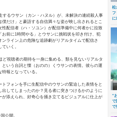
松
フ
独走するウサン（カン・ハヌル）が、未解決の連続殺人事
に
は僕だけ」と豪語する自信満々な姿が映し出されるとこ
女性配信者（ハ・ソユン）が配信準備中に何者かに拉致
「お前に1時間やる」とウサンに挑戦状を叩き付け、犯
オンライン上の危険な追跡劇がリアルタイムで配信さ
していく。
ほど視聴者の期待を一身に集める、類を見ないリアルタ
」という台詞と慄（おのの）くウサンの表情。彼らの運
な特報となっている。
トフォンを手に生配信中のウサンの緊迫した表情をと
し出してしまったのか？見る者に突きつけるかのように
“
ーが添えられ、好奇心を掻き立てるビジュアルに仕上が
で
で
全国公開。