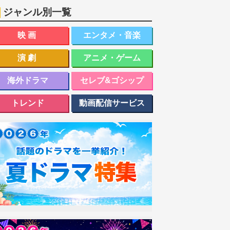
ジャンル別一覧
映画
エンタメ・音楽
演劇
アニメ・ゲーム
海外ドラマ
セレブ&ゴシップ
トレンド
動画配信サービス