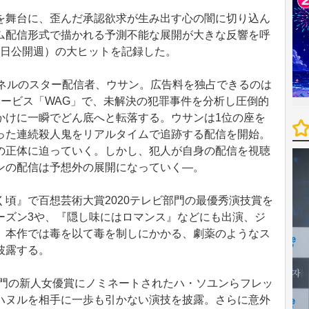
舞台に、歪んだ承認欲求が生み出す心の闇に切り込ん
ム配信形式で描かれる予測不能な展開が大きな反響を呼
21日公開週）の大ヒットを記録した。
ンネルのスター配信者、ウサン。広告料を独占できるのは
サービス「WAG」で、未解決の犯罪事件を分析し圧倒的
かけに一瞬でどん底へと転落する。ウサンは1位の座を
った連続殺人鬼をリアルタイムで追跡する配信を開始。
の正体に迫っていく。しかし、犯人が自身の配信を視聴
ンの配信は予想外の展開になっていく―。
頃』で百想芸術大賞2020テレビ部門の最優秀演技賞を
ーズン3や、『隠し味にはロマンス』などにも出演、ジ
。本作では毒を以て毒を制しにかかる、劇薬のようなス
披露する。
部門の新人女優賞にノミネートされたハ・ソユンらフレッ
ハヌルを相手に一歩も引かない演技を披露。さらに意外