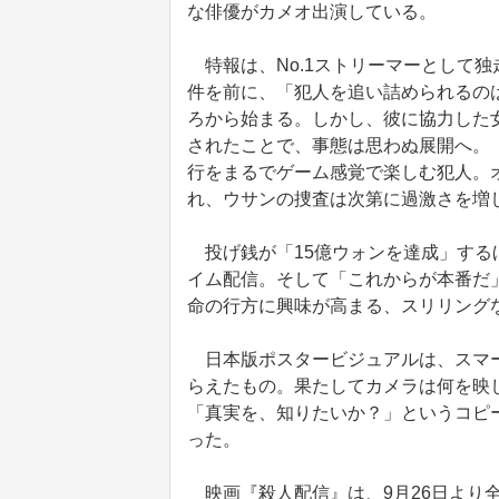
な俳優がカメオ出演している。
特報は、No.1ストリーマーとして
件を前に、「犯人を追い詰められるの
ろから始まる。しかし、彼に協力した
されたことで、事態は思わぬ展開へ。
行をまるでゲーム感覚で楽しむ犯人。
れ、ウサンの捜査は次第に過激さを増
投げ銭が「15億ウォンを達成」する
イム配信。そして「これからが本番だ
命の行方に興味が高まる、スリリング
日本版ポスタービジュアルは、スマー
らえたもの。果たしてカメラは何を映
「真実を、知りたいか？」というコピ
った。
映画『殺人配信』は、9月26日より