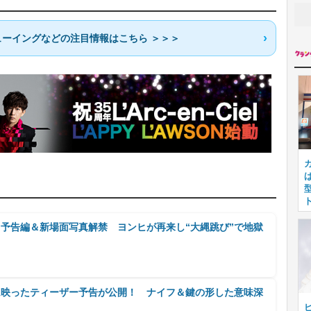
ーイングなどの注目情報はこちら ＞＞＞
』予告編＆新場面写真解禁 ヨンヒが再来し“大縄跳び”で地獄
ム映ったティーザー予告が公開！ ナイフ＆鍵の形した意味深