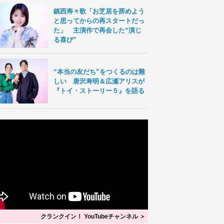
鎮西寿々歌「お芝居を辞めよう
と思ってからの再スタートだっ
た」 主演作で再会した“演じ
る喜び”
“本当の友だち”をつくるのは難
しい 唐沢寿明＆広瀬アリスが
『トイ・ストーリー５』を語る
クランクイン！ YouTubeチャンネル ＞