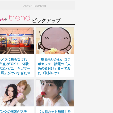
[ADVERTISEMENT]
ピックアップ
カメラに映らなけれ
『映画ちいかわ』コラ
ば“盗み”OK！ 体験
ボカフェ 話題の「人
型コンビニ「ギガマー
魚の煮付け」食べてみ
ト展」がヤバすぎたｗ
た〈取材レポ〉
ピンクの衣装がステ
【大胆カット満載】乃