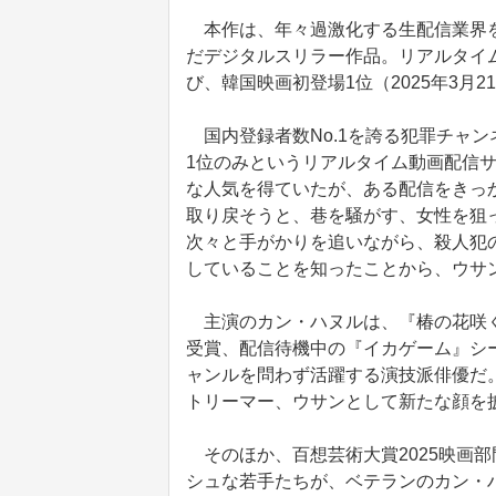
本作は、年々過激化する生配信業界を
だデジタルスリラー作品。リアルタイ
び、韓国映画初登場1位（2025年3月
国内登録者数No.1を誇る犯罪チャ
1位のみというリアルタイム動画配信
な人気を得ていたが、ある配信をきっ
取り戻そうと、巷を騒がす、女性を狙
次々と手がかりを追いながら、殺人犯
していることを知ったことから、ウサ
主演のカン・ハヌルは、『椿の花咲く
受賞、配信待機中の『イカゲーム』シ
ャンルを問わず活躍する演技派俳優だ
トリーマー、ウサンとして新たな顔を
そのほか、百想芸術大賞2025映画
シュな若手たちが、ベテランのカン・