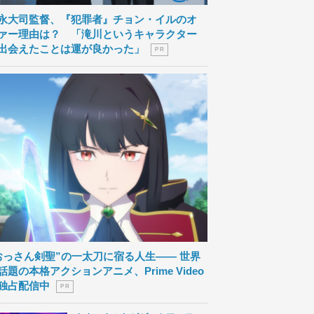
永大司監督、『犯罪者』チョン・イルのオ
ァー理由は？ 「滝川というキャラクター
出会えたことは運が良かった」
P R
おっさん剣聖”の一太刀に宿る人生―― 世界
話題の本格アクションアニメ、Prime Video
独占配信中
P R