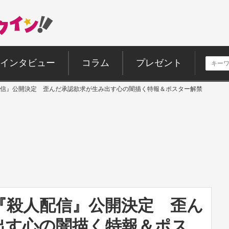
インタビュー
コラム
プレゼント
信』公開決定 歪んだ承認欲求が生み出す心の闇描く特報＆ポスター解禁
『殺人配信』公開決定 歪ん
出す心の闇描く特報＆ポス