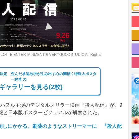
NTERTAINMENT & VERYGOODSTUDIO All Rights
決定 歪んだ承認欲求が生み出す心の闇描く特報＆ポスタ
ー解禁 の
ギャラリーを見る(2枚)
ハヌル主演のデジタルスリラー映画『殺人配信』が、9
特報と日本版ポスタービジュアルが解禁された。
制しにかかる、劇薬のようなストリーマーに 『殺人配