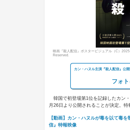
映画『殺人配信』ポスタービジュアル（C）2025 LOTTE E
Reserved.
カン・ハヌル主演『殺人配信』公開
フォト
韓国で初登場第1位を記録したカン・
月26日より公開されることが決定。
【動画】カン・ハヌルが毒を以て毒を
信』特報映像