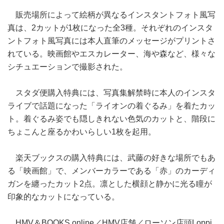
販売場所によって絵柄が異なるインスタントフォト風写
真は、2カットが1枚になった全3種。それぞれのインスタ
ントフォト風写真には本人直筆のメッセージがプリントさ
れている。映画館やエスカレーター、海や森など、様々な
シチュエーションで撮影された。
スタダ便購入特典には、写真集解禁時に本人のインスタ
ライブで話題になった「ライオンの着ぐるみ」を着たカッ
ト。着ぐるみ姿でも隠しきれない色気のカットと、階段に
ちょこんと座るかわいらしい1枚を起用。
楽天ブックスの購入特典には、武藤の好きな場所でもあ
る「映画館」で、メンバーカラーである「赤」のカーディ
ガンを纏ったカット2点。凛とした横顔と静かに光る瞳が
印象的なカットになっている。
HMV＆BOOKS online／HMV店舗／ローソン店頭Loppi