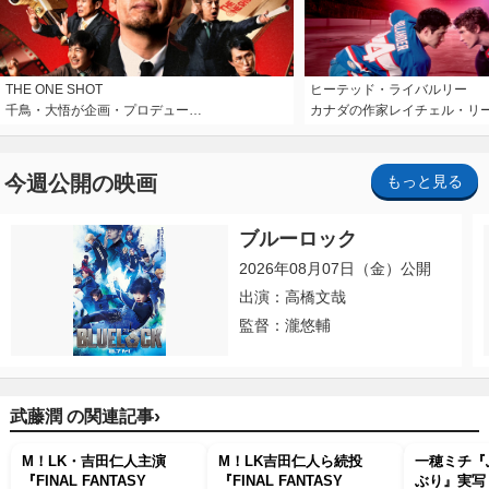
THE ONE SHOT
ヒーテッド・ライバルリー
千鳥・大悟が企画・プロデュー…
カナダの作家レイチェル・リ
今週公開の映画
もっと見る
ブルーロック
2026年08月07日（金）公開
出演：高橋文哉
監督：瀧悠輔
›
武藤潤 の関連記事
M！LK・吉田仁人主演
M！LK吉田仁人ら続投
一穂ミチ『
『FINAL FANTASY
『FINAL FANTASY
ぶり』実写