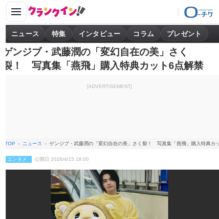
ニュース
特集
インタビュー
コラム
プレゼント
ゲンジブ・武藤潤の「変幻⾃在の美」さく
裂！ 写真集「燕⾶」購⼊特典カット6点解禁
[ADVERTISEMENT]
TOP
ニュース
ゲンジブ・武藤潤の「変幻⾃在の美」さく裂！ 写真集「燕⾶」購⼊特典カッ
エンタメ
公開日 2026/4/15 18:00