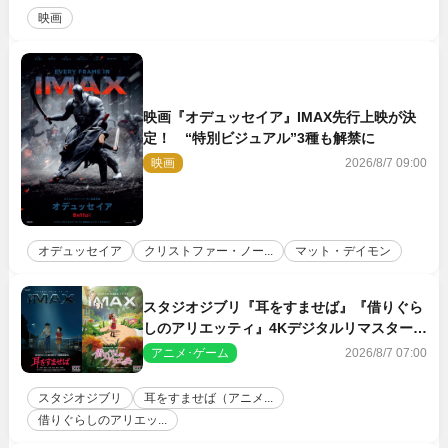
映画
映画『オデュッセイア』IMAX先行上映が決
定！ “特別ビジュアル”3種も解禁に
映画
2026/8/7 09:00
オデュッセイア
クリストファー・ノー...
マット・デイモン
スタジオジブリ『耳をすませば』『借りぐら
しのアリエッティ』4Kデジタルリマスターで
IMAX上映決定！
アニメ･ゲーム
2026/8/7 07:00
スタジオジブリ
耳をすませば（アニメ...
借りぐらしのアリエッ...