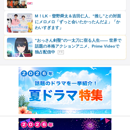
M！LK・曽野舜太＆吉田仁人、“推し”との対面
にメロメロ「ずっと会いたかったんだよ」「か
わいすぎます」
“おっさん剣聖”の一太刀に宿る人生―― 世界で
話題の本格アクションアニメ、Prime Videoで
独占配信中
P R