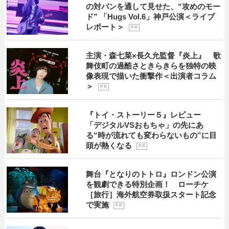
の対バンを通して見せた、“攻めのモー
ド” 「Hugs Vol.6」神戸公演＜ライブ
レポート＞
P R
主演・森七菜×長久允監督『炎上』 歌
舞伎町の過酷さときらきらを独特の映
像表現で描いた衝撃作＜出演者コラム
＞
P R
『トイ・ストーリー５』レビュー
「デジタルVSおもちゃ」の先にあ
る“時が流れても変わらないもの”に目
頭が熱くなる
P R
舞台『となりのトトロ』ロンドン公演
を観劇できる特別企画！ ローチケ
［旅行］海外航空券取扱スタート記念
で実施
P R