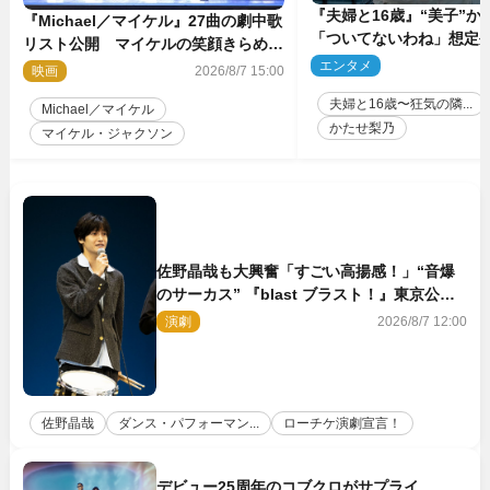
『夫婦と16歳』“美子”か
『Michael／マイケル』27曲の劇中歌
「ついてないわね」想定
リスト公開 マイケルの笑顔きらめく
ット衝撃「ヤバすぎ…」
エンタメ
2
新映像も
映画
2026/8/7 15:00
（ネタバレあり）
夫婦と16歳〜狂気の隣...
Michael／マイケル
かたせ梨乃
マイケル・ジャクソン
佐野晶哉も大興奮「すごい高揚感！」“音爆
のサーカス” 『blast ブラスト！』東京公演
が開幕！
演劇
2026/8/7 12:00
佐野晶哉
ダンス・パフォーマン...
ローチケ演劇宣言！
デビュー25周年のコブクロがサプライ