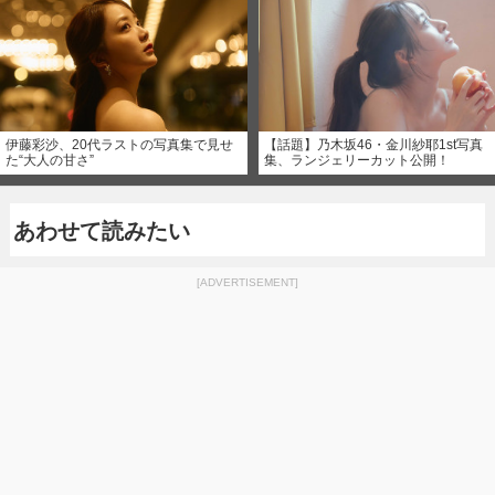
伊藤彩沙、20代ラストの写真集で見せ
【話題】乃木坂46・金川紗耶1st写真
た“大人の甘さ”
集、ランジェリーカット公開！
あわせて読みたい
[ADVERTISEMENT]