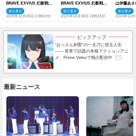
BRAVE EXVIUS 幻影戦争
BRAVE EXVIUS 幻影戦争
は伊藤あさ
THE STAGE II』メインビ
THE STAGE II』26年上演
武藤潤
エンタメ
エンタメ
エンタメ
ジュアル＆スポット映像公
決定
2025年12月26日 17時10分
2025年10月30日 22時15分
2024年12月
開
ピックアップ
“おっさん剣聖”の一太刀に宿る人生
―― 世界で話題の本格アクションアニ
メ、Prime Videoで独占配信中
P R
最新ニュース