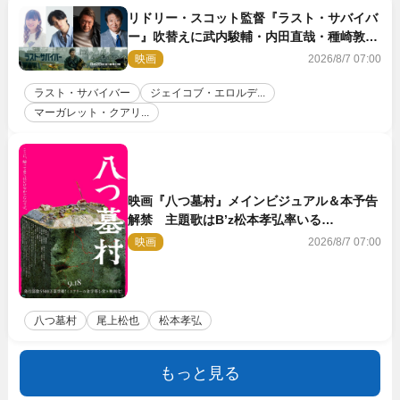
リドリー・スコット監督『ラスト・サバイバ
ー』吹替えに武内駿輔・内田直哉・種崎敦
美・井上和彦ら豪華声優陣が集結！
映画
2026/8/7 07:00
ラスト・サバイバー
ジェイコブ・エロルデ...
マーガレット・クアリ...
映画『八つ墓村』メインビジュアル＆本予告
解禁 主題歌はB’z松本孝弘率いる
TMG「DOOM」に決定
映画
2026/8/7 07:00
八つ墓村
尾上松也
松本孝弘
もっと見る