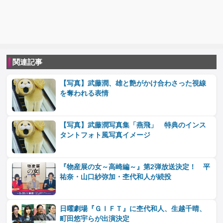
関連記事
【写真】武藤潤、雄と艶がかけ合わさった視線
を奪われる表情
【写真】武藤潤写真集「燕飛」 特典のインス
タントフォト風写真イメージ
『物産展の女～高崎編～』第2弾放送決定！ 平
祐奈・山口紗弥加・杢代和人が続投
日曜劇場『ＧＩＦＴ』に杢代和人、生越千晴、
町田悠宇らが出演決定