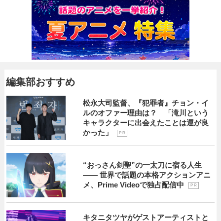
編集部おすすめ
松永大司監督、『犯罪者』チョン・イ
ルのオファー理由は？ 「滝川という
キャラクターに出会えたことは運が良
かった」
P R
“おっさん剣聖”の一太刀に宿る人生
―― 世界で話題の本格アクションアニ
メ、Prime Videoで独占配信中
P R
キタニタツヤがゲストアーティストと