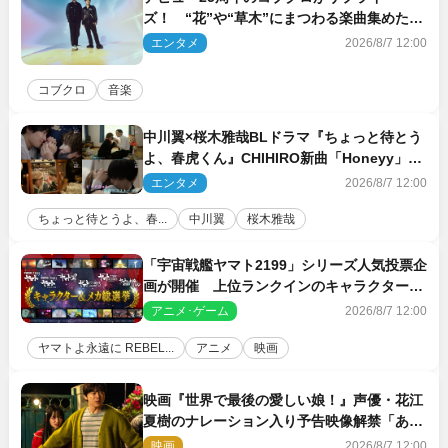
ズ！ “花”や“草木”にまつわる楽曲集めた新
コンセプトアルバムを“花の日”に配信リリー
エンタメ
2026/8/7 12:00
ス
コブクロ
音楽
中川翼×桜木雅哉BLドラマ『ちょっと待とう
よ、春虎くん』CHIHIRO新曲「Honeyy」が
ED主題歌に決定！
エンタメ
2026/8/7 12:00
ちょっと待とうよ、春...
中川翼
桜木雅哉
「宇宙戦艦ヤマト2199」シリーズ人気投票企
画が開催 上位ランクインのキャラクター＆
メカは新規描き下ろしイラストを制作
アニメ･ゲーム
2026/8/7 12:00
ヤマトよ永遠に REBEL...
アニメ
映画
映画『世界で最後の愛しい娘！』声優・花江
夏樹のナレーション入り予告映像解禁「あふ
れ出る温かさに涙が止まらない！」
映画
2026/8/7 12:00