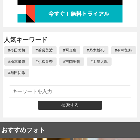
人気キーワード
#
今田美桜
#
浜辺美波
#
写真集
#
乃木坂46
#
有村架純
#
橋本環奈
#
小松菜奈
#
吉岡里帆
#
土屋太鳳
#
与田祐希
検索する
おすすめフォト