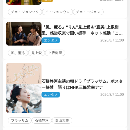
チョ・ジョンソク
イ・ジョンウン
チョ・ヨジョン
『風、薫る』“りん”見上愛＆“直美”上坂樹
里、感染収束で固い握手 ネット感動「この
バディは最強」「アツい」
エンタメ
2026/8/7 11:00
風、薫る
見上愛
上坂樹里
石橋静河主演の朝ドラ『ブラッサム』ポスタ
ー解禁 語りはNHK三條雅幸アナ
エンタメ
2026/8/7 11:00
ブラッサム
石橋静河
奥山大史