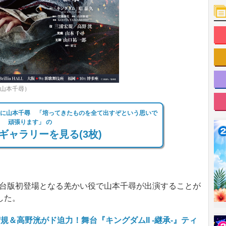
（山本千尋）
い役に山本千尋 「培ってきたものを全て出すぞという思いで
頑張ります」 の
ギャラリーを見る(3枚)
、舞台版初登場となる羌かい役で山本千尋が出演することが
した。
規＆高野洸がド迫力！舞台『キングダムII -継承-』ティ