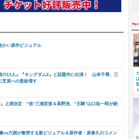
羌かい原作ビジュアル
殿の13人』『キングダム2』と話題作に出演！ 山本千尋、三
に芝居への意欲増す
承-』上演決定 “信”三浦宏規＆高野洸、“王騎”山口祐一郎が続
』秦vs六国が衝突する新ビジュアル＆原作者・原泰久のコメン