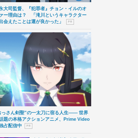
永大司監督、『犯罪者』チョン・イルのオ
ァー理由は？ 「滝川というキャラクター
出会えたことは運が良かった」
P R
おっさん剣聖”の一太刀に宿る人生―― 世界
話題の本格アクションアニメ、Prime Video
独占配信中
P R