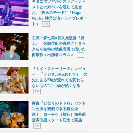
キタニタツヤがゲストアーティ
ストとの対バンを通して見せ
た、“攻めのモード” 「Hugs
Vol.6」神戸公演＜ライブレポー
ト＞
P R
主演・森七菜×長久允監督『炎
上』 歌舞伎町の過酷さときら
きらを独特の映像表現で描いた
衝撃作＜出演者コラム＞
P R
『トイ・ストーリー５』レビュ
ー 「デジタルVSおもちゃ」の
先にある“時が流れても変わら
ないもの”に目頭が熱くなる
P R
舞台『となりのトトロ』ロンド
ン公演を観劇できる特別企
画！ ローチケ［旅行］海外航
空券取扱スタート記念で実施
P R