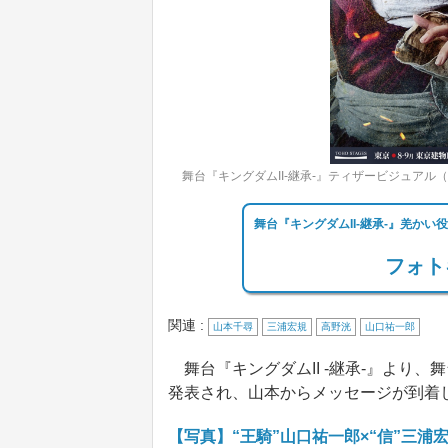
舞台『キングダムII‐継承‐』ティザービジュアル
舞台『キングダムII‐継承‐』羌か
フォト
関連 :
山本千尋
三浦宏規
高野洸
山口祐一郎
舞台『キングダムII ‐継承‐』より
発表され、山本からメッセージが到着
【写真】“王騎”山口祐一郎×“信”三浦宏