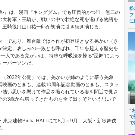
松
継承‐』は、漫画『キングダム』でも圧倒的かつ唯一無二の
フ
の大将軍・王騎が、戦いの中で壮絶な死を遂げる物語を
に
、王騎役は山口祐一郎が初演に引き続き演じる。
ーであり、舞台版では本作が初登場となる羌かい（き
が決定。哀しみの一族とも呼ばれ、千年を超える歴史を
の一人である羌かいは、特殊な呼吸法を操る“巫舞”によっ
キーパーソンだ。
（2022年公開）では、羌かいが姉のように慕う羌象
写映画のときも、連載10周年記念動画のときも、スタッ
い熱い思いを懸けて作品を撮られている姿を間近で見さ
分の3歳から培ってきたものを全て出すぞという思いで
“
で
京建物Brillia HALLにて8月～9月、大阪・新歌舞伎
で
演。