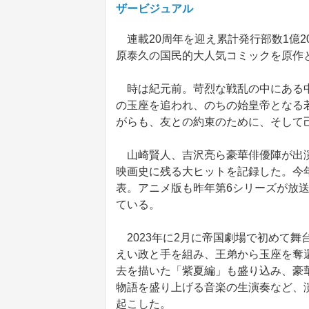
ザービジュアル
連載20周年を迎え累計発行部数1億2
原泰久の国民的大人気コミックを原作
時は紀元前。苛烈な戦乱の中にある中
の玉座を追われ、のちの始皇帝となる
がらも、友との約束のために、そして
山崎賢人、吉沢亮ら豪華俳優陣が出演
映画史に残る大ヒットを記録した。今
表。アニメ版も昨年第6シリーズが放
ている。
2023年に2月に帝国劇場で初めて舞
えい政と手を組み、王弟から玉座を奪
去を描いた「紫夏編」も盛り込み、豪
物語を盛り上げる音楽の生演奏など、
起こした。