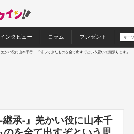
インタビュー
コラム
プレゼント
承‐』羌かい役に山本千尋 「培ってきたものを全て出すぞという思いで頑張ります」
I‐継承‐』羌かい役に山本千
ものを全て出すぞという思