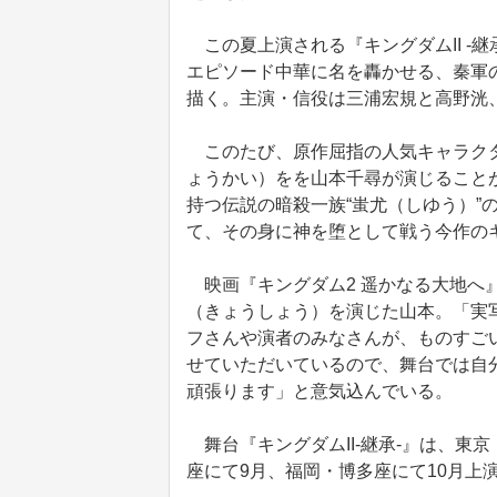
この夏上演される『キングダムII ‐
エピソード中華に名を轟かせる、秦軍
描く。主演・信役は三浦宏規と高野洸
このたび、原作屈指の人気キャラクタ
ょうかい）をを山本千尋が演じること
持つ伝説の暗殺一族“蚩尤（しゆう）”
て、その身に神を堕として戦う今作の
映画『キングダム2 遥かなる大地へ』
（きょうしょう）を演じた山本。「実
フさんや演者のみなさんが、ものすご
せていただいているので、舞台では自
頑張ります」と意気込んでいる。
舞台『キングダムII‐継承‐』は、東京・東
座にて9月、福岡・博多座にて10月上