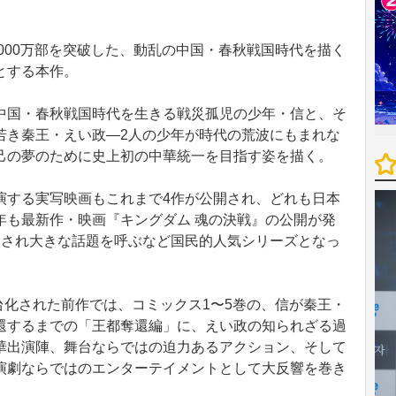
000万部を突破した、動乱の中国・春秋戦国時代を描く
とする本作。
国・春秋戦国時代を生きる戦災孤児の少年・信と、そ
若き秦王・えい政―2人の少年が時代の荒波にもまれな
己の夢のために史上初の中華統一を目指す姿を描く。
する実写映画もこれまで4作が公開され、どれも日本
年も最新作・映画『キングダム 魂の決戦』の公開が発
送され大きな話題を呼ぶなど国民的人気シリーズとなっ
台化された前作では、コミックス1〜5巻の、信が秦王・
還するまでの「王都奪還編」に、えい政の知られざる過
華出演陣、舞台ならではの迫力あるアクション、そして
演劇ならではのエンターテイメントとして大反響を巻き