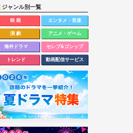
ジャンル別一覧
映画
エンタメ・音楽
演劇
アニメ・ゲーム
海外ドラマ
セレブ&ゴシップ
トレンド
動画配信サービス