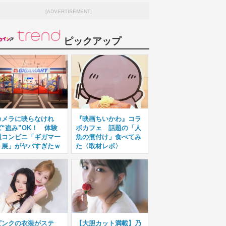
[ADVERTISEMENT]
ピックアップ
カメラに映らなけれ
『映画ちいかわ』コラ
ば“盗み”OK！ 体験
ボカフェ 話題の「人
型コンビニ「ギガマー
魚の煮付け」食べてみ
ト展」がヤバすぎたｗ
た〈取材レポ〉
ピンクの衣装がステ
【大胆カット満載】乃