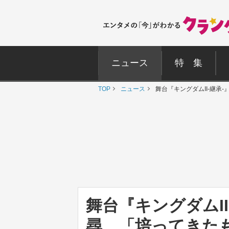
ニュース
特 集
TOP
ニュース
舞台『キングダムII‐継
舞台『キングダムI
尋 「培ってきた