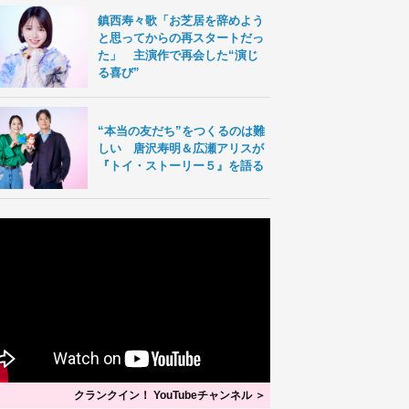
鎮西寿々歌「お芝居を辞めよう
と思ってからの再スタートだっ
た」 主演作で再会した“演じ
る喜び”
“本当の友だち”をつくるのは難
しい 唐沢寿明＆広瀬アリスが
『トイ・ストーリー５』を語る
クランクイン！ YouTubeチャンネル ＞