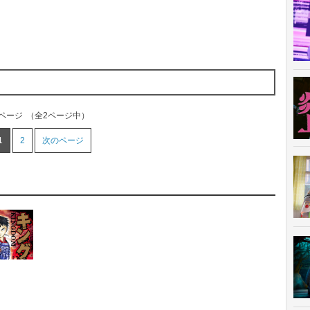
。
1ページ
（全2ページ中）
1
2
次のページ