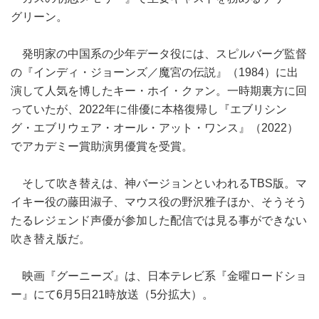
グリーン。
発明家の中国系の少年データ役には、スピルバーグ監督
の『インディ・ジョーンズ／魔宮の伝説』（1984）に出
演して人気を博したキー・ホイ・クァン。一時期裏方に回
っていたが、2022年に俳優に本格復帰し『エブリシン
グ・エブリウェア・オール・アット・ワンス』（2022）
でアカデミー賞助演男優賞を受賞。
そして吹き替えは、神バージョンといわれるTBS版。マ
イキー役の藤田淑子、マウス役の野沢雅子ほか、そうそう
たるレジェンド声優が参加した配信では見る事ができない
吹き替え版だ。
映画『グーニーズ』は、日本テレビ系『金曜ロードショ
ー』にて6月5日21時放送（5分拡大）。