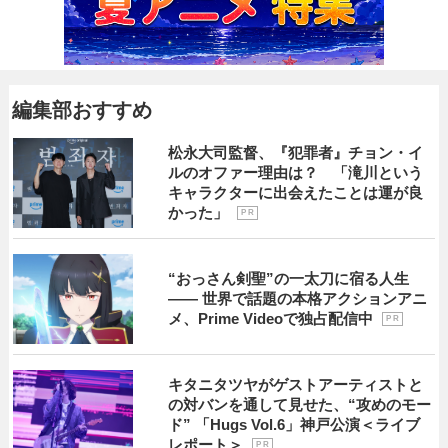
編集部おすすめ
松永大司監督、『犯罪者』チョン・イ
ルのオファー理由は？ 「滝川という
キャラクターに出会えたことは運が良
かった」
P R
“おっさん剣聖”の一太刀に宿る人生
―― 世界で話題の本格アクションアニ
メ、Prime Videoで独占配信中
P R
キタニタツヤがゲストアーティストと
の対バンを通して見せた、“攻めのモー
ド” 「Hugs Vol.6」神戸公演＜ライブ
レポート＞
P R