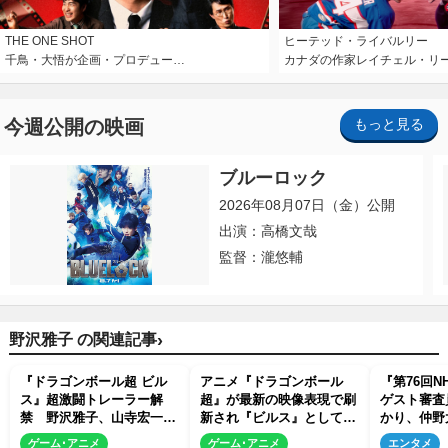
THE ONE SHOT
ヒーテッド・ライバルリー
千鳥・大悟が企画・プロデュー…
カナダの作家レイチェル・リ
今週公開の映画
もっと見る
ブルーロック
2026年08月07日（金）公開
出演：高橋文哉
監督：瀧悠輔
›
野沢雅子 の関連記事
『ドラゴンボール超 ビル
アニメ『ドラゴンボール
『第76回N
ス』超激闘トレーラー解
超』が最新の映像表現で刷
ゲスト審査
禁 野沢雅子、山寺宏一ら
新され『ビルス』として26
かり、仲野
のコメントも到着
年秋放送 超始動トレーラ
ら多彩な顔
ゲーム･アニメ
ゲーム･アニメ
エンタメ