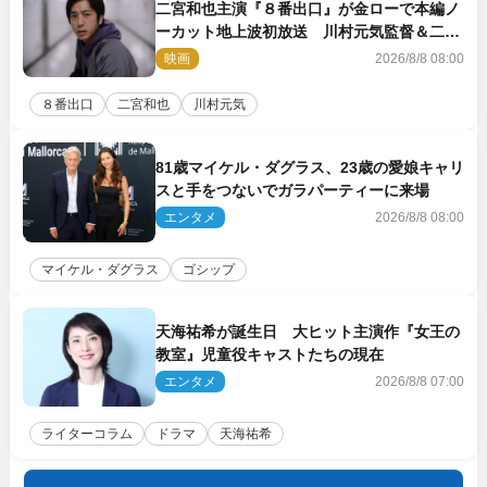
二宮和也主演『８番出口』が金ローで本編ノ
ーカット地上波初放送 川村元気監督＆二宮
コメント到着
映画
2026/8/8 08:00
８番出口
二宮和也
川村元気
81歳マイケル・ダグラス、23歳の愛娘キャリ
スと手をつないでガラパーティーに来場
エンタメ
2026/8/8 08:00
マイケル・ダグラス
ゴシップ
天海祐希が誕生日 大ヒット主演作『女王の
教室』児童役キャストたちの現在
エンタメ
2026/8/8 07:00
ライターコラム
ドラマ
天海祐希