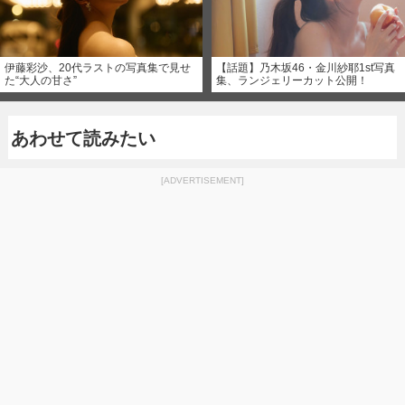
伊藤彩沙、20代ラストの写真集で見せ
【話題】乃木坂46・金川紗耶1st写真
た“大人の甘さ”
集、ランジェリーカット公開！
あわせて読みたい
[ADVERTISEMENT]