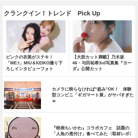
クランクイン！トレンド Pick Up
ピンクの衣装がステキ！
【大胆カット満載】乃木坂
「ME:I」MIU＆KEIKO撮り下
46・与田祐希3rd写真集『ヨー
ろしインタビューフォト
ダ』公開カット
カメラに映らなければ“盗み”OK！ 体験
型コンビニ「ギガマート展」がヤバすぎた
ｗ
『映画ちいかわ』コラボカフェ 話題の
「人魚の煮付け」食べてみた〈取材レポ〉