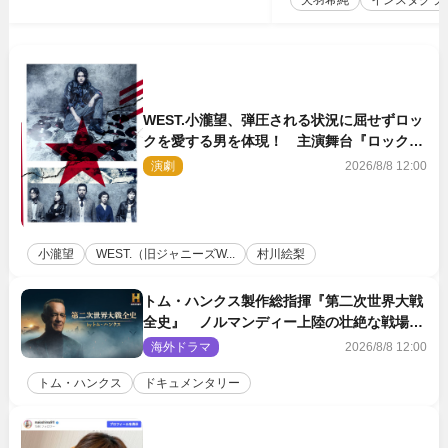
WEST.小瀧望、弾圧される状況に屈せずロッ
クを愛する男を体現！ 主演舞台『ロックン
ロール』ビジュアル解禁
演劇
2026/8/8 12:00
小瀧望
WEST.（旧ジャニーズW...
村川絵梨
トム・ハンクス製作総指揮『第二次世界大戦
全史』 ノルマンディー上陸の壮絶な戦場を
収めた特別映像解禁
海外ドラマ
2026/8/8 12:00
トム・ハンクス
ドキュメンタリー