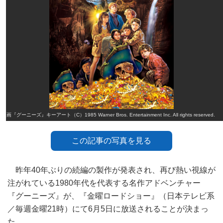
映画『グーニーズ』キーアート（C）1985 Warner Bros. Entertainment Inc. All rights reserved.
この記事の写真を見る
昨年40年ぶりの続編の製作が発表され、再び熱い視線が
注がれている1980年代を代表する名作アドベンチャー
『グーニーズ』が、『金曜ロードショー』（日本テレビ系
／毎週金曜21時）にて6月5日に放送されることが決まっ
た。