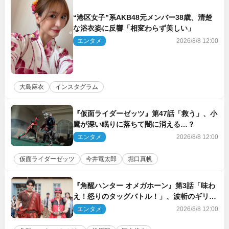
“港区女子”系AKB48元メンバー38歳、清楚
な浴衣姿に反響「相変わらず美しい」
エンタメ
2026/8/8 12:00
大島麻衣
インスタグラム
『仮面ライダーゼッツ』第47話「救う」、小
鷹が深い眠りに落ちて闇に消える…？
エンタメ
2026/8/8 12:00
仮面ライダーゼッツ
今井竜太郎
堀口真帆
『角醒ハンター オメガホーン』第3話「味わ
え！怒りのタッグバトル！」、波斬のギリコ
がハンターバトルを挑んできた！
エンタメ
2026/8/8 12:00