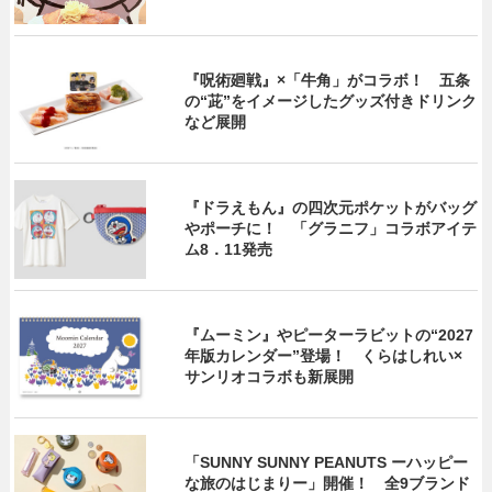
『呪術廻戦』×「牛角」がコラボ！ 五条
の“茈”をイメージしたグッズ付きドリンク
など展開
『ドラえもん』の四次元ポケットがバッグ
やポーチに！ 「グラニフ」コラボアイテ
ム8．11発売
『ムーミン』やピーターラビットの“2027
年版カレンダー”登場！ くらはしれい×
サンリオコラボも新展開
「SUNNY SUNNY PEANUTS ーハッピー
な旅のはじまりー」開催！ 全9ブランド