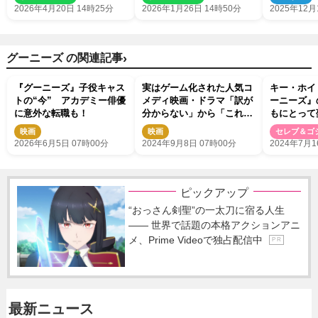
ー解禁
2026年4月20日 14時25分
2026年1月26日 14時50分
2025年12月
›
グーニーズ の関連記事
『グーニーズ』子役キャス
実はゲーム化された人気コ
キー・ホイ
トの“今” アカデミー俳優
メディ映画・ドラマ「訳が
ーニーズ』
に意外な転職も！
分からない」から「これは
もにとって
これで」まで
た”
映画
映画
セレブ＆ゴ
2026年6月5日 07時00分
2024年9月8日 07時00分
2024年7月1
ピックアップ
“おっさん剣聖”の一太刀に宿る人生
―― 世界で話題の本格アクションアニ
メ、Prime Videoで独占配信中
P R
最新ニュース