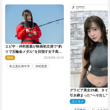
エビ中・仲村悠菜が映画初主演で“釣
りで五輪金メダル”を目指す女子高生
に！ 映画『つりこまち』今秋公開
映画
2026/8/8 19:30
私立恵比寿中学
仲村悠菜
グラビア美女29歳、タイ
引き締まった“へそ出し”
「可愛い過ぎる」
エンタメ
2
天羽希純
インスタグラ