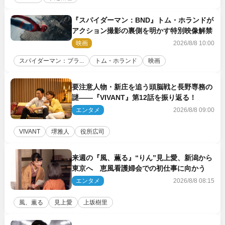
『スパイダーマン：BND』トム・ホランドが
アクション撮影の裏側を明かす特別映像解禁
映画
2026/8/8 10:00
スパイダーマン：ブラ...
トム・ホランド
映画
要注意人物・新庄を追う頭脳戦と長野専務の
謎――『VIVANT』第12話を振り返る！
エンタメ
2026/8/8 09:00
VIVANT
堺雅人
役所広司
来週の『風、薫る』“りん”見上愛、新潟から
東京へ 恵風看護婦会での初仕事に向かう
エンタメ
2026/8/8 08:15
風、薫る
見上愛
上坂樹里