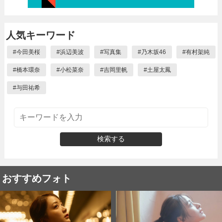
人気キーワード
#
今田美桜
#
浜辺美波
#
写真集
#
乃木坂46
#
有村架純
#
橋本環奈
#
小松菜奈
#
吉岡里帆
#
土屋太鳳
#
与田祐希
検索する
おすすめフォト