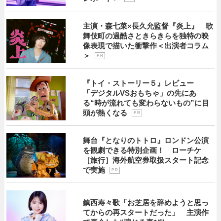
主演・森七菜×長久允監督『炎上』 歌
舞伎町の過酷さときらきらを独特の映
像表現で描いた衝撃作＜出演者コラム
＞
P R
『トイ・ストーリー５』レビュー
「デジタルVSおもちゃ」の先にあ
る“時が流れても変わらないもの”に目
頭が熱くなる
P R
舞台『となりのトトロ』ロンドン公演
を観劇できる特別企画！ ローチケ
［旅行］海外航空券取扱スタート記念
で実施
P R
鎮西寿々歌「お芝居を辞めようと思っ
てからの再スタートだった」 主演作