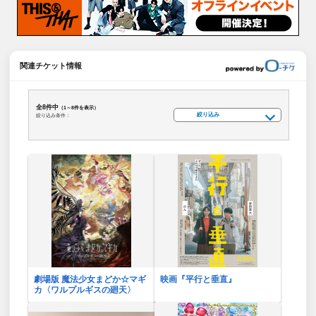
関連チケット情報
全8件中
（1～8件を表示）
絞り込み
絞り込み条件：
劇場版 魔法少女まどか☆マギ
映画『平行と垂直』
カ〈ワルプルギスの廻天〉