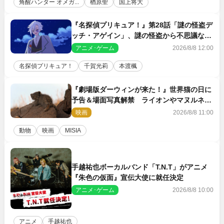
角醒ハンター オメガ...
楢原聖
国上将大
『名探偵プリキュア！』第28話「謎の怪盗デ
ッチ・アゲイン」、謎の怪盗から不思議な予
告状が届く
アニメ･ゲーム
2026/8/8 12:00
名探偵プリキュア！
千賀光莉
本渡楓
『劇場版ダーウィンが来た！』世界猫の日に
予告＆場面写真解禁 ライオンやマヌルネコ
の赤ちゃんが大集合
映画
2026/8/8 11:00
動物
映画
MISIA
手越祐也ボーカルバンド「T.N.T」がアニメ
『朱色の仮面』宣伝大使に就任決定
アニメ･ゲーム
2026/8/8 10:00
アニメ
手越祐也