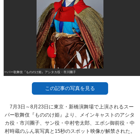
スーパー歌舞伎『もののけ姫』アシタカ役・市川團子
この記事の写真を見る
7月3日～8月23日に東京・新橋演舞場で上演されるスー
パー歌舞伎『もののけ姫』より、メインキャストのアシタ
カ役・市川團子、サン役・中村壱太郎、エボシ御前役・中
村時蔵のふん装写真と15秒のスポット映像が解禁された。