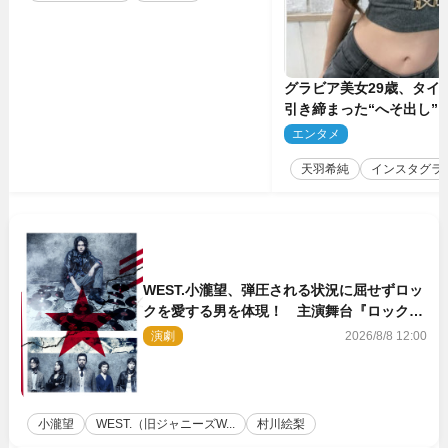
グラビア美女29歳、タイ
引き締まった“へそ出し”
「可愛い過ぎる」
エンタメ
2
天羽希純
インスタグラ
WEST.小瀧望、弾圧される状況に屈せずロッ
クを愛する男を体現！ 主演舞台『ロックン
ロール』ビジュアル解禁
演劇
2026/8/8 12:00
小瀧望
WEST.（旧ジャニーズW...
村川絵梨