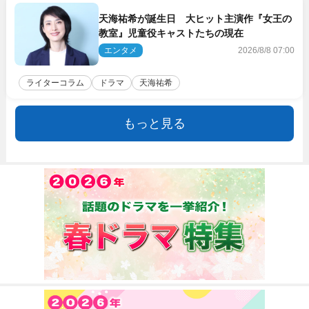
天海祐希が誕生日 大ヒット主演作『女王の
教室』児童役キャストたちの現在
エンタメ
2026/8/8 07:00
ライターコラム
ドラマ
天海祐希
もっと見る