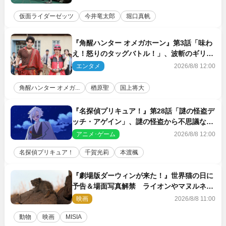
仮面ライダーゼッツ
今井竜太郎
堀口真帆
『角醒ハンター オメガホーン』第3話「味わ
え！怒りのタッグバトル！」、波斬のギリコ
がハンターバトルを挑んできた！
エンタメ
2026/8/8 12:00
角醒ハンター オメガ...
楢原聖
国上将大
『名探偵プリキュア！』第28話「謎の怪盗デ
ッチ・アゲイン」、謎の怪盗から不思議な予
告状が届く
アニメ･ゲーム
2026/8/8 12:00
名探偵プリキュア！
千賀光莉
本渡楓
『劇場版ダーウィンが来た！』世界猫の日に
予告＆場面写真解禁 ライオンやマヌルネコ
の赤ちゃんが大集合
映画
2026/8/8 11:00
動物
映画
MISIA