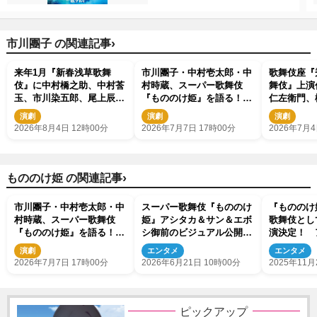
›
市川團子 の関連記事
来年1月『新春浅草歌舞
市川團子・中村壱太郎・中
歌舞伎座『
伎』に中村橋之助、中村莟
村時蔵、スーパー歌舞伎
舞伎』上演
玉、市川染五郎、尾上辰之
『もののけ姫』を語る！
仁左衛門、
助、市川團子が出演決定
本番さながらの稽古の模様
上松緑、八
演劇
演劇
演劇
も
ら勢ぞろい
2026年8月4日 12時00分
2026年7月7日 17時00分
2026年7月4
›
もののけ姫 の関連記事
市川團子・中村壱太郎・中
スーパー歌舞伎『もののけ
『もののけ
村時蔵、スーパー歌舞伎
姫』アシタカ＆サン＆エボ
歌舞伎とし
『もののけ姫』を語る！
シ御前のビジュアル公開
演決定！ 
本番さながらの稽古の模様
入場者プレゼントも配布決
團子、サン
演劇
エンタメ
エンタメ
も
定
2026年7月7日 17時00分
2026年6月21日 10時00分
2025年11月
ピックアップ