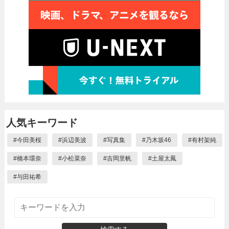
人気キーワード
#
今田美桜
#
浜辺美波
#
写真集
#
乃木坂46
#
有村架純
#
橋本環奈
#
小松菜奈
#
吉岡里帆
#
土屋太鳳
#
与田祐希