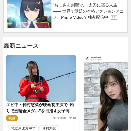
“おっさん剣聖”の一太刀に宿る人生
―― 世界で話題の本格アクションアニ
メ、Prime Videoで独占配信中
P R
最新ニュース
エビ中・仲村悠菜が映画初主演で“釣
りで五輪金メダル”を目指す女子高生
に！ 映画『つりこまち』今秋公開
映画
2026/8/8 19:30
私立恵比寿中学
仲村悠菜