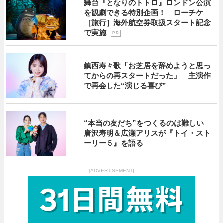
舞台『となりのトトロ』ロンドン公演
を観劇できる特別企画！ ローチケ
［旅行］海外航空券取扱スタート記念
で実施
P R
鎮西寿々歌「お芝居を辞めようと思っ
てからの再スタートだった」 主演作
で再会した“演じる喜び”
“本当の友だち”をつくるのは難しい
唐沢寿明＆広瀬アリスが『トイ・スト
ーリー５』を語る
[ADVERTISEMENT]