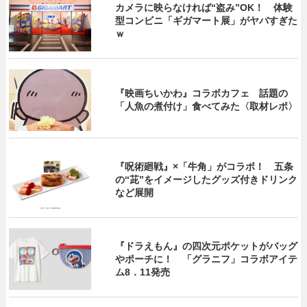
カメラに映らなければ“盗み”OK！ 体験
型コンビニ「ギガマート展」がヤバすぎた
ｗ
『映画ちいかわ』コラボカフェ 話題の
「人魚の煮付け」食べてみた〈取材レポ〉
『呪術廻戦』×「牛角」がコラボ！ 五条
の“茈”をイメージしたグッズ付きドリンク
など展開
『ドラえもん』の四次元ポケットがバッグ
やポーチに！ 「グラニフ」コラボアイテ
ム8．11発売