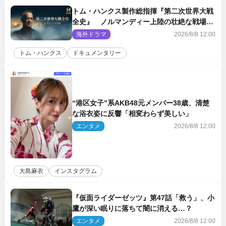
トム・ハンクス製作総指揮『第二次世界大戦
全史』 ノルマンディー上陸の壮絶な戦場を
収めた特別映像解禁
海外ドラマ
2026/8/8 12:00
トム・ハンクス
ドキュメンタリー
“港区女子”系AKB48元メンバー38歳、清楚
な浴衣姿に反響「相変わらず美しい」
エンタメ
2026/8/8 12:00
大島麻衣
インスタグラム
『仮面ライダーゼッツ』第47話「救う」、小
鷹が深い眠りに落ちて闇に消える…？
エンタメ
2026/8/8 12:00