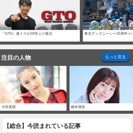
『GTO』連ドラが28年ぶり復活
東京ディズニーシー25周年イ
注目の人物
もっと見る
今田美桜
橋本環奈
【総合】今読まれている記事