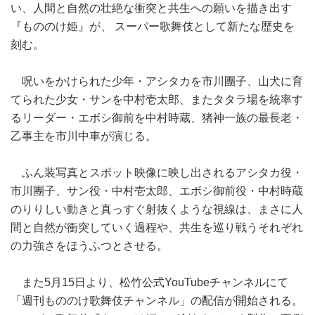
い、人間と自然の壮絶な衝突と共生への願いを描き出す
『もののけ姫』が、 スーパー歌舞伎として新たな歴史を
刻む。
呪いをかけられた少年・アシタカを市川團子、山犬に育
てられた少女・サンを中村壱太郎、またタタラ場を統率す
るリーダー・エボシ御前を中村時蔵、猪神一族の最長老・
乙事主を市川中車が演じる。
ふん装写真とスポット映像に映し出されるアシタカ役・
市川團子、サン役・中村壱太郎、エボシ御前役・中村時蔵
のりりしい動きと真っすぐ射抜くような視線は、まさに人
間と自然が衝突していく過程や、共生を巡り戦うそれぞれ
の力強さをほうふつとさせる。
また5月15日より、松竹公式YouTubeチャンネルにて
「週刊もののけ歌舞伎チャンネル」の配信が開始される。