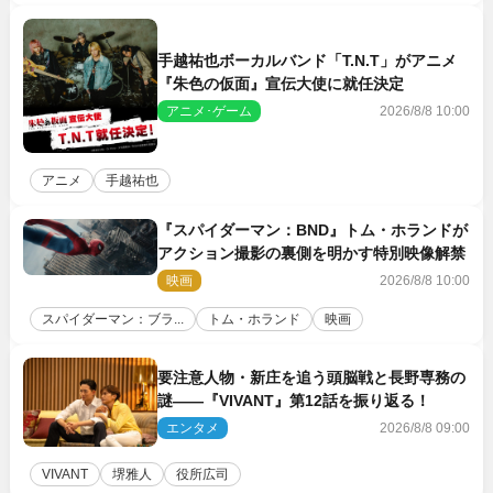
手越祐也ボーカルバンド「T.N.T」がアニメ
『朱色の仮面』宣伝大使に就任決定
アニメ･ゲーム
2026/8/8 10:00
アニメ
手越祐也
『スパイダーマン：BND』トム・ホランドが
アクション撮影の裏側を明かす特別映像解禁
映画
2026/8/8 10:00
スパイダーマン：ブラ...
トム・ホランド
映画
要注意人物・新庄を追う頭脳戦と長野専務の
謎――『VIVANT』第12話を振り返る！
エンタメ
2026/8/8 09:00
VIVANT
堺雅人
役所広司