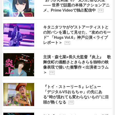
―― 世界で話題の本格アクションアニ
メ、Prime Videoで独占配信中
P R
キタニタツヤがゲストアーティストと
の対バンを通して見せた、“攻めのモー
ド” 「Hugs Vol.6」神戸公演＜ライブ
レポート＞
P R
主演・森七菜×長久允監督『炎上』 歌
舞伎町の過酷さときらきらを独特の映
像表現で描いた衝撃作＜出演者コラム
＞
P R
『トイ・ストーリー５』レビュー
「デジタルVSおもちゃ」の先にあ
る“時が流れても変わらないもの”に目
頭が熱くなる
P R