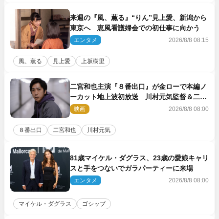
来週の『風、薫る』“りん”見上愛、新潟から
東京へ 恵風看護婦会での初仕事に向かう
エンタメ
2026/8/8 08:15
風、薫る
見上愛
上坂樹里
二宮和也主演『８番出口』が金ローで本編ノ
ーカット地上波初放送 川村元気監督＆二宮
コメント到着
映画
2026/8/8 08:00
８番出口
二宮和也
川村元気
81歳マイケル・ダグラス、23歳の愛娘キャリ
スと手をつないでガラパーティーに来場
エンタメ
2026/8/8 08:00
マイケル・ダグラス
ゴシップ