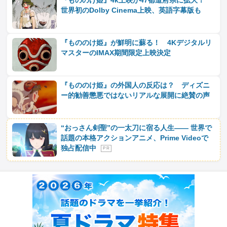
『もののけ姫』4k上映が47都道府県に拡大！
世界初のDolby Cinema上映、英語字幕版も
『もののけ姫』が鮮明に蘇る！ 4Kデジタルリ
マスターのIMAX期間限定上映決定
『もののけ姫』の外国人の反応は？ ディズニ
ー的勧善懲悪ではないリアルな展開に絶賛の声
“おっさん剣聖”の一太刀に宿る人生―― 世界で
話題の本格アクションアニメ、Prime Videoで
独占配信中
P R