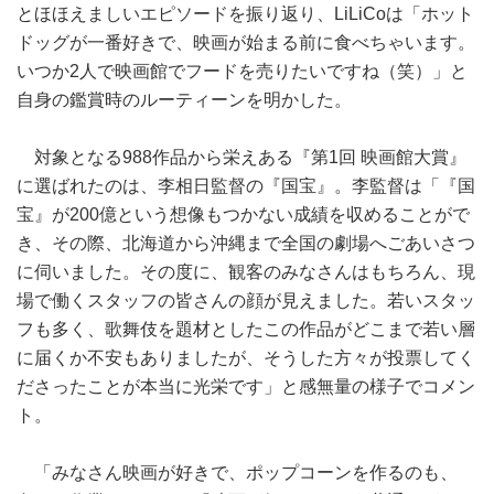
とほほえましいエピソードを振り返り、LiLiCoは「ホット
ドッグが一番好きで、映画が始まる前に食べちゃいます。
いつか2人で映画館でフードを売りたいですね（笑）」と
自身の鑑賞時のルーティーンを明かした。
対象となる988作品から栄えある『第1回 映画館大賞』
に選ばれたのは、李相日監督の『国宝』。李監督は「『国
宝』が200億という想像もつかない成績を収めることがで
き、その際、北海道から沖縄まで全国の劇場へごあいさつ
に伺いました。その度に、観客のみなさんはもちろん、現
場で働くスタッフの皆さんの顔が見えました。若いスタッ
フも多く、歌舞伎を題材としたこの作品がどこまで若い層
に届くか不安もありましたが、そうした方々が投票してく
ださったことが本当に光栄です」と感無量の様子でコメン
ト。
「みなさん映画が好きで、ポップコーンを作るのも、