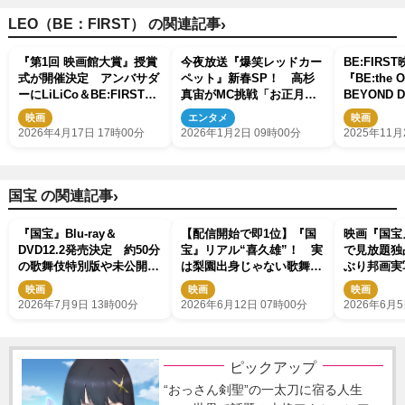
›
LEO（BE：FIRST） の関連記事
『第1回 映画館大賞』授賞
今夜放送『爆笑レッドカー
BE:FIRS
式が開催決定 アンバサダ
ペット』新春SP！ 高杉
『BE:the O
ーにLiLiCo＆BE:FIRST・
真宙がMC挑戦「お正月を
BEYOND 
LEO決定
笑顔で過ごしていただけた
ィザービジ
映画
エンタメ
映画
ら」
解禁 メン
2026年4月17日 17時00分
2026年1月2日 09時00分
2025年11月
も到着
›
国宝 の関連記事
『国宝』Blu-ray＆
【配信開始で即1位】『国
映画『国宝』P
DVD12.2発売決定 約50分
宝』リアル“喜久雄”！ 実
で見放題独
の歌舞伎特別版や未公開シ
は梨園出身じゃない歌舞伎
ぶり邦画実写
ーンなど豪華特典満載
役者3選 人間国宝から注
話題作
映画
映画
映画
目若手イケメンまで
2026年7月9日 13時00分
2026年6月12日 07時00分
2026年6月5
ピックアップ
“おっさん剣聖”の一太刀に宿る人生