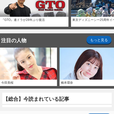
『GTO』連ドラが28年ぶり復活
東京ディズニーシー25周年イ
注目の人物
もっと見る
今田美桜
橋本環奈
【総合】今読まれている記事