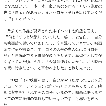
う。「プレッシャーは常にありますが、それが良い原動力
になればいい。一本一本、良いものを作ろうという継続の
先に『国宝』があった。またゼロからそれを続けていくだ
けです」と述べた。
数多くの作品が発表された本イベントも終盤を迎え、
LEOは「ずっと緊張していました（笑）」と告白。「自分
も映画館で働いていましたし、今も通っていますが、映画
館で作品を観ることで『自分の人生の主人公は自分自身
だ』と再確認できる瞬間が多々あります。練習生としてが
んばっていた頃、先生に『今は音楽はいいから、この映画
を観に行きなさい』と言われました」と振り返った。
LEOは「その映画を観て、自分がやりたかったことを思
い出してオーディションに向かったこともありました。映
画に背中を押されて今の自分がいるので、映画に携わるす
べての方に感謝の気持ちでいっぱいです」と思いを述べ
た。