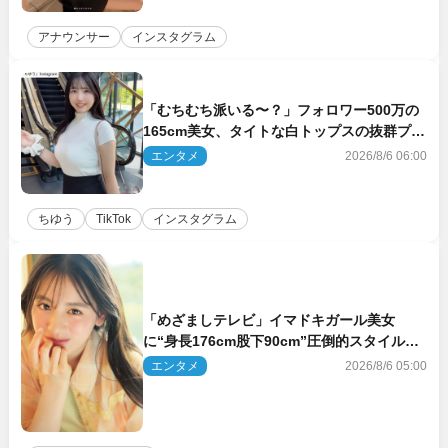
アナウンサー
インスタグラム
「むちむち派いる〜？」フォロワー500万の
165cm美女、タイトな白トップスの抜群プロ
ポーションにネット衝撃
エンタメ
2026/8/6 06:00
ちゆう
TikTok
インスタグラム
「めざましテレビ」イマドキガール美女
に“身長176cm股下90cm”圧倒的スタイルの
美女も ヤンジャン最新号
エンタメ
2026/8/6 05:00