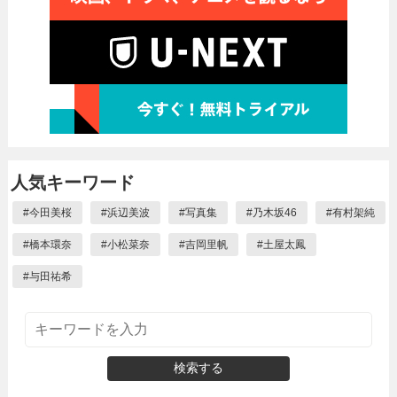
人気キーワード
#
今田美桜
#
浜辺美波
#
写真集
#
乃木坂46
#
有村架純
#
橋本環奈
#
小松菜奈
#
吉岡里帆
#
土屋太鳳
#
与田祐希
検索する