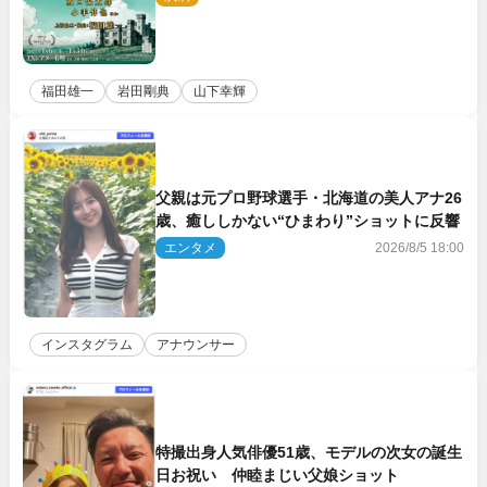
福田雄一
岩田剛典
山下幸輝
父親は元プロ野球選手・北海道の美人アナ26
歳、癒ししかない“ひまわり”ショットに反響
エンタメ
2026/8/5 18:00
インスタグラム
アナウンサー
特撮出身人気俳優51歳、モデルの次女の誕生
日お祝い 仲睦まじい父娘ショット