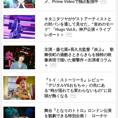
メ、Prime Videoで独占配信中
P R
キタニタツヤがゲストアーティストと
の対バンを通して見せた、“攻めのモー
ド” 「Hugs Vol.6」神戸公演＜ライブ
レポート＞
P R
主演・森七菜×長久允監督『炎上』 歌
舞伎町の過酷さときらきらを独特の映
像表現で描いた衝撃作＜出演者コラム
＞
P R
『トイ・ストーリー５』レビュー
「デジタルVSおもちゃ」の先にあ
る“時が流れても変わらないもの”に目
頭が熱くなる
P R
舞台『となりのトトロ』ロンドン公演
を観劇できる特別企画！ ローチケ