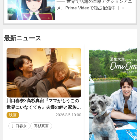
―― 世界で話題の本格アクションアニ
メ、Prime Videoで独占配信中
P R
最新ニュース
川口春奈×高杉真宙『ママがもうこの
世界にいなくても』夫婦の絆と家族の
愛を映す場面写真公開
映画
2026/8/6 10:00
川口春奈
高杉真宙