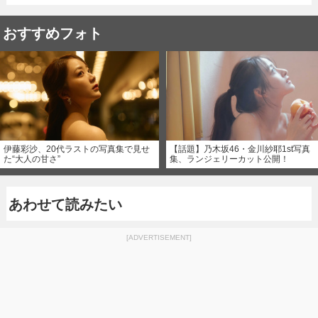
おすすめフォト
伊藤彩沙、20代ラストの写真集で見せ
【話題】乃木坂46・金川紗耶1st写真
た“大人の甘さ”
集、ランジェリーカット公開！
あわせて読みたい
[ADVERTISEMENT]