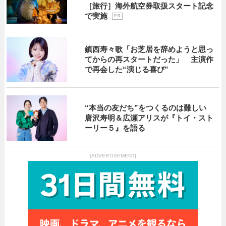
［旅行］海外航空券取扱スタート記念
で実施
P R
鎮西寿々歌「お芝居を辞めようと思っ
てからの再スタートだった」 主演作
で再会した“演じる喜び”
“本当の友だち”をつくるのは難しい
唐沢寿明＆広瀬アリスが『トイ・スト
ーリー５』を語る
[ADVERTISEMENT]