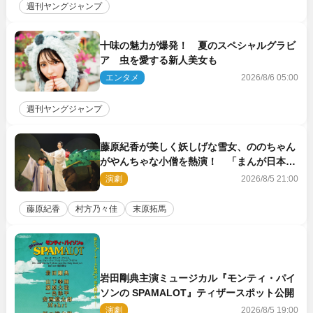
週刊ヤングジャンプ
十味の魅力が爆発！ 夏のスペシャルグラビ
ア 虫を愛する新人美女も
エンタメ
2026/8/6 05:00
週刊ヤングジャンプ
藤原紀香が美しく妖しげな雪女、ののちゃん
がやんちゃな小僧を熱演！ 「まんが日本昔
ばなし」劇場開幕
演劇
2026/8/5 21:00
藤原紀香
村方乃々佳
末原拓馬
岩田剛典主演ミュージカル『モンティ・パイ
ソンの SPAMALOT』ティザースポット公開
演劇
2026/8/5 19:00