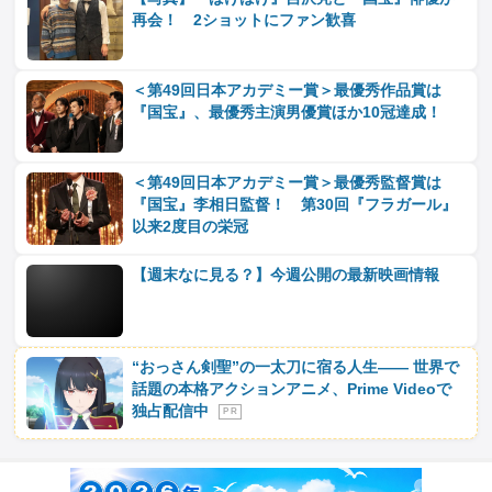
再会！ 2ショットにファン歓喜
＜第49回日本アカデミー賞＞最優秀作品賞は
『国宝』、最優秀主演男優賞ほか10冠達成！
＜第49回日本アカデミー賞＞最優秀監督賞は
『国宝』李相日監督！ 第30回『フラガール』
以来2度目の栄冠
【週末なに見る？】今週公開の最新映画情報
“おっさん剣聖”の一太刀に宿る人生―― 世界で
話題の本格アクションアニメ、Prime Videoで
独占配信中
P R