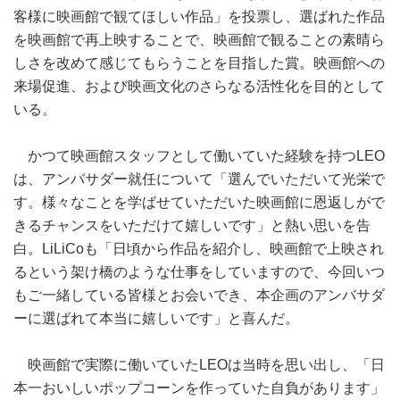
客様に映画館で観てほしい作品」を投票し、選ばれた作品
を映画館で再上映することで、映画館で観ることの素晴ら
しさを改めて感じてもらうことを目指した賞。映画館への
来場促進、および映画文化のさらなる活性化を目的として
いる。
かつて映画館スタッフとして働いていた経験を持つLEO
は、アンバサダー就任について「選んでいただいて光栄で
す。様々なことを学ばせていただいた映画館に恩返しがで
きるチャンスをいただけて嬉しいです」と熱い思いを告
白。LiLiCoも「日頃から作品を紹介し、映画館で上映され
るという架け橋のような仕事をしていますので、今回いつ
もご一緒している皆様とお会いでき、本企画のアンバサダ
ーに選ばれて本当に嬉しいです」と喜んだ。
映画館で実際に働いていたLEOは当時を思い出し、「日
本一おいしいポップコーンを作っていた自負があります」