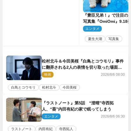
『豊臣兄弟！』で注目の
写真集『OmiOmi』9.1
行カット解禁
エンタメ
2
夏生大湖
写真集
松村北斗＆今田美桜『白鳥とコウモリ』事件
に翻弄される2人の表情を切り取った場面写
真解禁
映画
2026/8/6 08:00
白鳥とコウモリ
松村北斗
今田美桜
『ラストノート』第5話 “澄晴”寺西拓
人、“葵”内田有紀の家で眠ってしまう
エンタメ
2026/8/6 06:30
ラストノート
内田有紀
寺西拓人