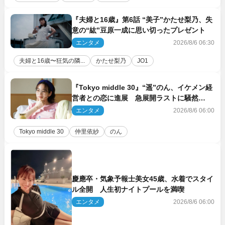
『夫婦と16歳』第6話 “美子”かたせ梨乃、失
意の“紘”豆原一成に思い切ったプレゼント
エンタメ
2026/8/6 06:30
夫婦と16歳〜狂気の隣...
かたせ梨乃
JO1
『Tokyo middle 30』“遥”のん、イケメン経
営者との恋に進展 急展開ラストに騒然
「え…いきなり」「嫌な予感」
エンタメ
2026/8/6 06:00
Tokyo middle 30
仲里依紗
のん
慶應卒・気象予報士美女45歳、水着でスタイ
ル全開 人生初ナイトプールを満喫
エンタメ
2026/8/6 06:00