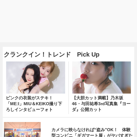
クランクイン！トレンド Pick Up
ピンクの衣装がステキ！
【大胆カット満載】乃木坂
「ME:I」MIU＆KEIKO撮り下
46・与田祐希3rd写真集『ヨー
ろしインタビューフォト
ダ』公開カット
カメラに映らなければ“盗み”OK！ 体験
型コンビニ「ギガマート展」がヤバすぎた