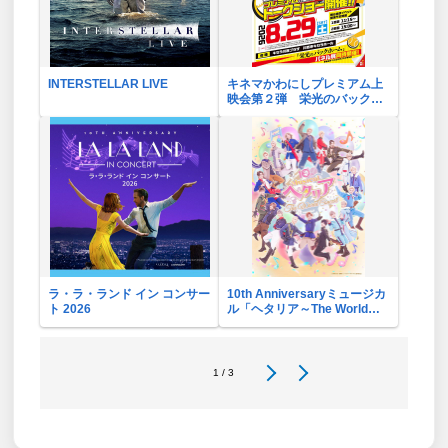
INTERSTELLAR LIVE
キネマかわにしプレミアム上
映会第２弾 栄光のバックホ
ーム
ラ・ラ・ランド イン コンサー
10th Anniversaryミュージカ
ト 2026
ル「ヘタリア～The World
Concert～」リバイバル・ビ
ューイング応援上映会
1 / 3