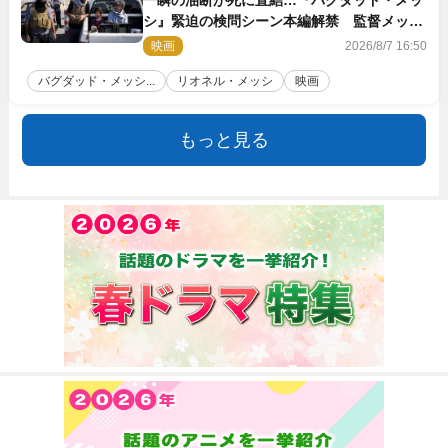
一瞬の油断が死に直結…『バグダッド・メッ
シ』緊迫の検問シーン本編解禁 監督メッセ
ージも到着
映画
2026/8/7 16:50
バグダッド・メッシ...
リオネル・メッシ
映画
もっと見る