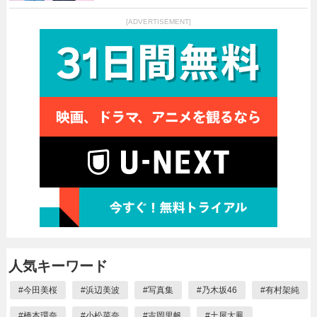
[ADVERTISEMENT]
人気キーワード
#
今田美桜
#
浜辺美波
#
写真集
#
乃木坂46
#
有村架純
#
橋本環奈
#
小松菜奈
#
吉岡里帆
#
土屋太鳳