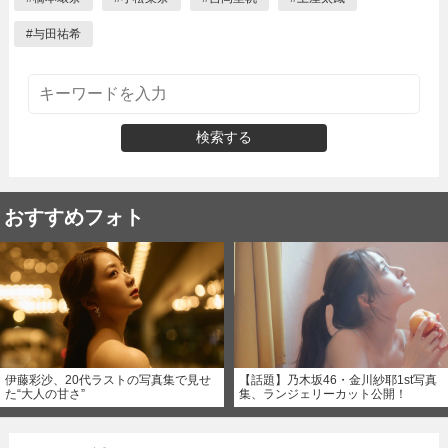
#
与田祐希
検索する
おすすめフォト
伊藤彩沙、20代ラストの写真集で見せ
【話題】乃木坂46・金川紗耶1st写真
た“大人の甘さ”
集、ランジェリーカット公開！