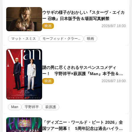
ウサギの様子がおかしい『スターヴ・エイカ
ー 召喚』日本版予告＆場面写真解禁
映画
2026/8/7 18:00
マット・スミス
モーフィッド・クラー...
映画
謎の男に尽くされるサスペンスコメディ
ー！ 宇野祥平×萩原護『Man』本予告＆新
ビジュアル解禁
映画
2026/8/7 18:00
Man
宇野祥平
萩原護
「ディズニー・ワールド・ビート 2026」全
国ツアー開幕！ 5周年記念は過去ハイライ