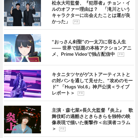
松永大司監督、『犯罪者』チョン・イ
ルのオファー理由は？ 「滝川という
キャラクターに出会えたことは運が良
かった」
P R
“おっさん剣聖”の一太刀に宿る人生
―― 世界で話題の本格アクションアニ
メ、Prime Videoで独占配信中
P R
キタニタツヤがゲストアーティストと
の対バンを通して見せた、“攻めのモー
ド” 「Hugs Vol.6」神戸公演＜ライブ
レポート＞
P R
主演・森七菜×長久允監督『炎上』 歌
舞伎町の過酷さときらきらを独特の映
像表現で描いた衝撃作＜出演者コラム
＞
P R