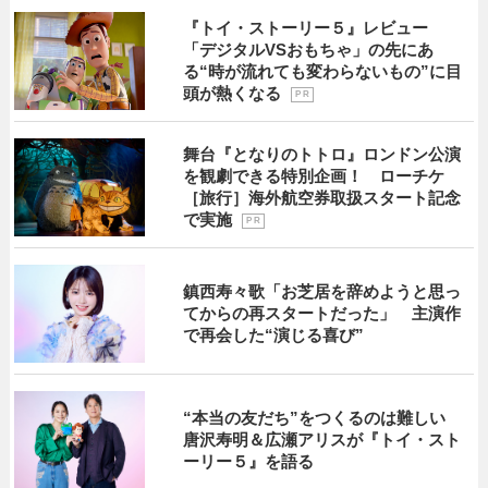
『トイ・ストーリー５』レビュー
「デジタルVSおもちゃ」の先にあ
る“時が流れても変わらないもの”に目
頭が熱くなる
P R
舞台『となりのトトロ』ロンドン公演
を観劇できる特別企画！ ローチケ
［旅行］海外航空券取扱スタート記念
で実施
P R
鎮西寿々歌「お芝居を辞めようと思っ
てからの再スタートだった」 主演作
で再会した“演じる喜び”
“本当の友だち”をつくるのは難しい
唐沢寿明＆広瀬アリスが『トイ・スト
ーリー５』を語る