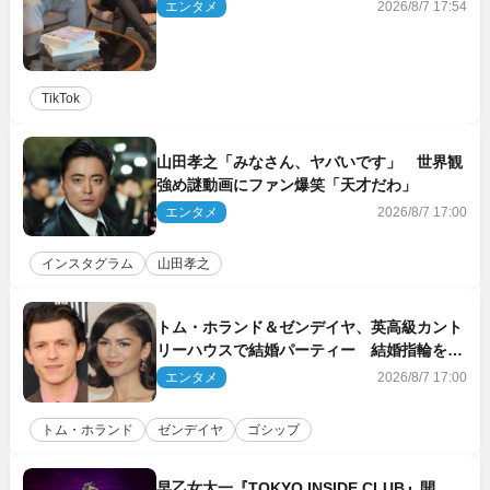
エンタメ
2026/8/7 17:54
TikTok
山田孝之「みなさん、ヤバいです」 世界観
強め謎動画にファン爆笑「天才だわ」
エンタメ
2026/8/7 17:00
インスタグラム
山田孝之
トム・ホランド＆ゼンデイヤ、英高級カント
リーハウスで結婚パーティー 結婚指輪を身
に着けたトムも初キャッチ
エンタメ
2026/8/7 17:00
トム・ホランド
ゼンデイヤ
ゴシップ
早乙女太一『TOKYO INSIDE CLUB』開