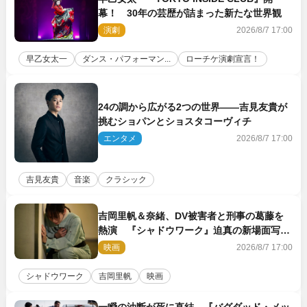
幕！ 30年の芸歴が詰まった新たな世界観
演劇
2026/8/7 17:00
早乙女太一
ダンス・パフォーマン...
ローチケ演劇宣言！
24の調から広がる2つの世界――吉見友貴が
挑むショパンとショスタコーヴィチ
エンタメ
2026/8/7 17:00
吉見友貴
音楽
クラシック
吉岡里帆＆奈緒、DV被害者と刑事の葛藤を
熱演 『シャドウワーク』迫真の新場面写真
公開
映画
2026/8/7 17:00
シャドウワーク
吉岡里帆
映画