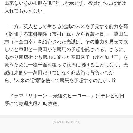
出来ないその根拠を“勘”としか示せず、役員たちには受け
入れてもらえない。
一方、英人として生きる光誠の未来を予見する能力を高
く評価する東郷義隆（市村正親）から蒼萬社長・一萬田仁
志（坪倉由幸）を紹介された光誠は、その能力を見せて欲
しいと東郷と一萬田から競馬の予想を託される。さらに、
あかり商店街でも窮地に陥った室田秀子（岸本加世子）を
救うために一獲千金を狙って競馬に賭けることになり、光
誠は東郷や一萬田だけではなく商店街も背負いなが
ら、“未来の記憶”を使って競馬を予想するのだが…!?
ドラマ『リボーン ～最後のヒーロー～』はテレビ朝日
系にて毎週火曜21時放送。
[ADVERTISEMENT]