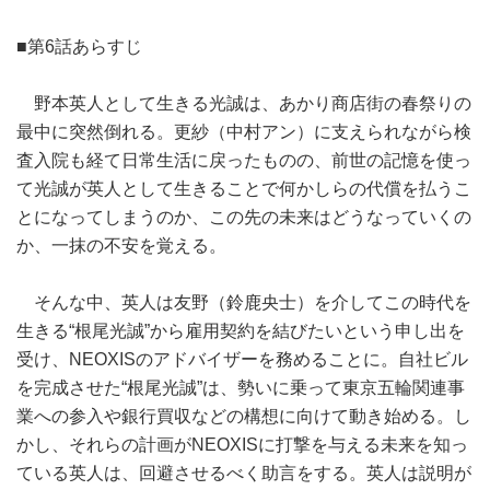
■第6話あらすじ
野本英人として生きる光誠は、あかり商店街の春祭りの
最中に突然倒れる。更紗（中村アン）に支えられながら検
査入院も経て日常生活に戻ったものの、前世の記憶を使っ
て光誠が英人として生きることで何かしらの代償を払うこ
とになってしまうのか、この先の未来はどうなっていくの
か、一抹の不安を覚える。
そんな中、英人は友野（鈴鹿央士）を介してこの時代を
生きる“根尾光誠”から雇用契約を結びたいという申し出を
受け、NEOXISのアドバイザーを務めることに。自社ビル
を完成させた“根尾光誠”は、勢いに乗って東京五輪関連事
業への参入や銀行買収などの構想に向けて動き始める。し
かし、それらの計画がNEOXISに打撃を与える未来を知っ
ている英人は、回避させるべく助言をする。英人は説明が