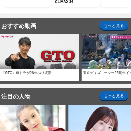
CLIMAX 36
おすすめ動画
もっと見る
『GTO』連ドラが28年ぶり復活
東京ディズニーシー25周年イ
注目の人物
もっと見る