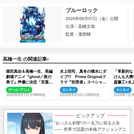
ブルーロック
2026年08月07日（金）公開
出演：高橋文哉
監督：瀧悠輔
›
高橋一生 の関連記事
堀田真由＆高橋一生、長編
水上恒司、真冬の噴水にダ
「革新的な
劇場アニメ『ghost／夜の
イブ!? Prime Originalド
けんも大興
果て』声優に決定「言葉に
ラマ『犯罪者』スペシャル
斎藤工×水
はできない沢山の感情を思
メイキング映像が公開
者』ビハイ
ゲーム･アニメ
エンタメ
エンタメ
い出しました」
解禁
2026年8月7日 07時00分
2026年8月5日 12時00分
2026年7月3
ピックアップ
“おっさん剣聖”の一太刀に宿る人生
―― 世界で話題の本格アクションアニ