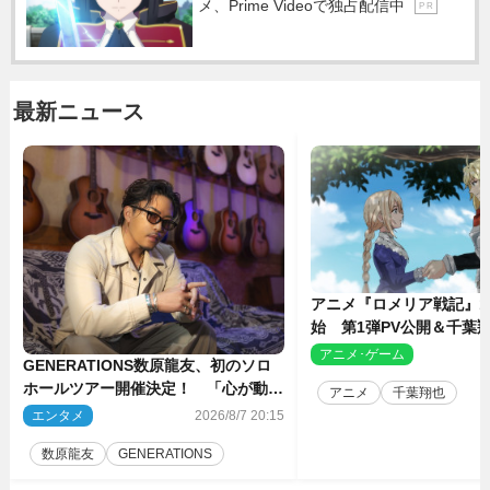
メ、Prime Videoで独占配信中
P R
最新ニュース
アニメ『ロメリア戦記』1
始 第1弾PV公開＆千葉
ャスト4人を発表
アニメ･ゲーム
2
GENERATIONS数原龍友、初のソロ
ホールツアー開催決定！ 「心が動い
アニメ
千葉翔也
た瞬間を、音に乗せてお届けできれ
エンタメ
2026/8/7 20:15
ば」
数原龍友
GENERATIONS