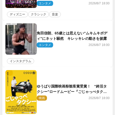
ト＆クルーズ旅を大満喫！【潜入レポート】
エンタメ
2026/8/7 18:00
ディズニー
クラシック
音楽
角田信朗、65歳とは思えない“ムキムキボデ
ィ”にネット騒然 キレッキレの動きを披露
エンタメ
2026/8/7 18:00
インスタグラム
ゆうばり国際映画祭観客賞受賞！ “終活タ
クシー”ロードムービー『ごじゃっぺタクシ
ー』10月公開＆予告解禁
映画
2026/8/7 18:00