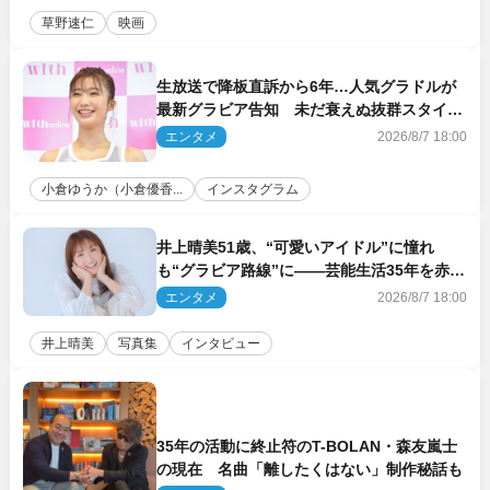
草野速仁
映画
生放送で降板直訴から6年…人気グラドルが
最新グラビア告知 未だ衰えぬ抜群スタイル
に反響
エンタメ
2026/8/7 18:00
小倉ゆうか（小倉優香...
インスタグラム
井上晴美51歳、“可愛いアイドル”に憧れ
も“グラビア路線”に――芸能生活35年を赤
裸々に語る 27年ぶりに写真集発売
エンタメ
2026/8/7 18:00
井上晴美
写真集
インタビュー
35年の活動に終止符のT-BOLAN・森友嵐士
の現在 名曲「離したくはない」制作秘話も