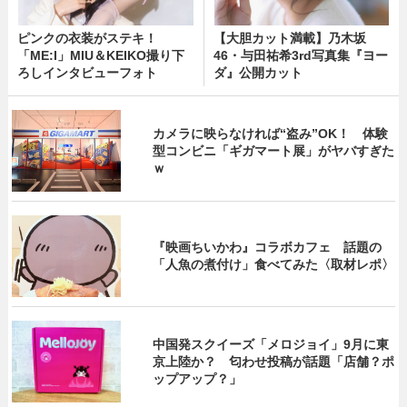
ピンクの衣装がステキ！
【大胆カット満載】乃木坂
「ME:I」MIU＆KEIKO撮り下
46・与田祐希3rd写真集『ヨー
ろしインタビューフォト
ダ』公開カット
カメラに映らなければ“盗み”OK！ 体験
型コンビニ「ギガマート展」がヤバすぎた
ｗ
『映画ちいかわ』コラボカフェ 話題の
「人魚の煮付け」食べてみた〈取材レポ〉
中国発スクイーズ「メロジョイ」9月に東
京上陸か？ 匂わせ投稿が話題「店舗？ポ
ップアップ？」