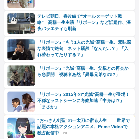
テレビ朝日、春改編で“オールターゲット戦
略” 高橋一生主演『リボーン』など話題作、深
夜バラエティも刷新
『リボーン』“もう1人の光誠”高橋一生、意味深
な表情で絶句 ネット騒然「なんだ…？」「入
れ替わってたりする？」
『リボーン』“光誠”高橋一生、父親との再会か
ら急展開 視聴者あ然「異母兄弟なの!?」
『リボーン』2015年の“光誠”高橋一生が登場！
不穏なラストシーンに考察加速「中身は!?」
「まさか」
“おっさん剣聖”の一太刀に宿る人生―― 世界で
話題の本格アクションアニメ、Prime Videoで
独占配信中
P R