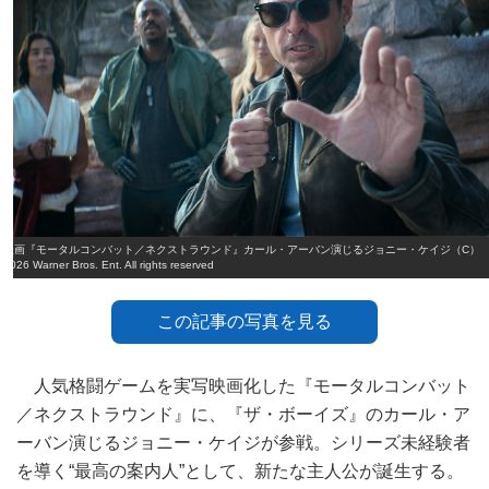
映画『モータルコンバット／ネクストラウンド』カール・アーバン演じるジョニー・ケイジ（C）
2026 Warner Bros. Ent. All rights reserved
この記事の写真を見る
人気格闘ゲームを実写映画化した『モータルコンバット
／ネクストラウンド』に、『ザ・ボーイズ』のカール・ア
ーバン演じるジョニー・ケイジが参戦。シリーズ未経験者
を導く“最高の案内人”として、新たな主人公が誕生する。