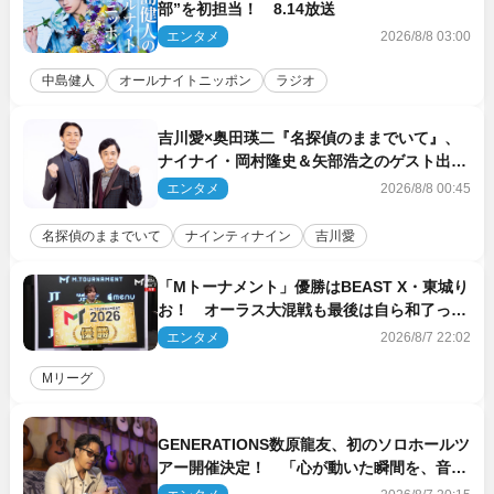
部”を初担当！ 8.14放送
エンタメ
2026/8/8 03:00
中島健人
オールナイトニッポン
ラジオ
吉川愛×奥田瑛二『名探偵のままでいて』、
ナイナイ・岡村隆史＆矢部浩之のゲスト出演
が決定！
エンタメ
2026/8/8 00:45
名探偵のままでいて
ナインティナイン
吉川愛
「Mトーナメント」優勝はBEAST X・東城り
お！ オーラス大混戦も最後は自ら和了って
幕引き
エンタメ
2026/8/7 22:02
Mリーグ
GENERATIONS数原龍友、初のソロホールツ
アー開催決定！ 「心が動いた瞬間を、音に
乗せてお届けできれば」