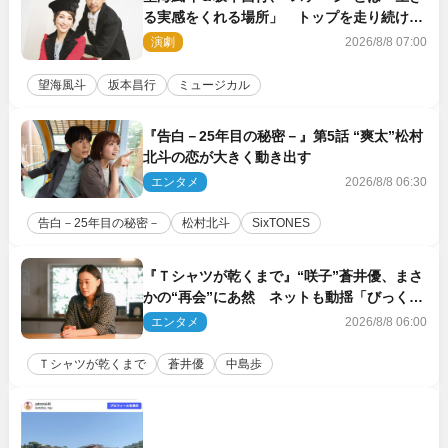
る実感をくれる場所」 トップを走り続ける
原動力を語る
演劇
2026/8/8 07:00
望海風斗
坂本昌行
ミュージカル
『告白－25年目の秘密－』第5話 “爽太”松村
北斗の恋が大きく動き出す
エンタメ
2026/8/8 06:30
告白－25年目の秘密－
松村北斗
SixTONES
『Ｔシャツが乾くまで』“咲子”蒼井優、まさ
かの“再会”にあ然 ネットも動揺「びっくり
した!!」「今さら?!」（ネタバレあり）
エンタメ
2026/8/8 06:00
Ｔシャツが乾くまで
蒼井優
中島歩