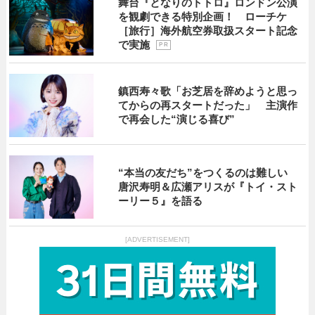
舞台『となりのトトロ』ロンドン公演
を観劇できる特別企画！ ローチケ
［旅行］海外航空券取扱スタート記念
で実施
P R
鎮西寿々歌「お芝居を辞めようと思っ
てからの再スタートだった」 主演作
で再会した“演じる喜び”
“本当の友だち”をつくるのは難しい
唐沢寿明＆広瀬アリスが『トイ・スト
ーリー５』を語る
[ADVERTISEMENT]