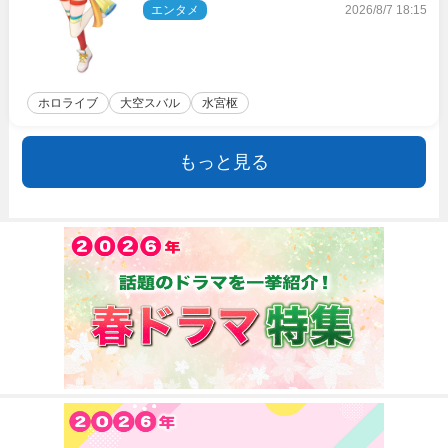
のときの？」
エンタメ
2026/8/7 18:15
ホロライブ
大空スバル
水宮枢
もっと見る