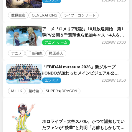
エンタメ
2026/8/7 20:15
数原龍友
GENERATIONS
ライブ・コンサート
アニメ『ロメリア戦記』10月放送開始 第1
弾PV公開＆千葉翔也ら追加キャスト4人を発
表
アニメ･ゲーム
2026/8/7 20:00
アニメ
千葉翔也
梶原岳人
「EBiDAN museum 2026」新グループ
iiONDOが加わったメインビジュアル公
開！ 開催記念グッズラインナップも
エンタメ
2026/8/7 18:50
M！LK
超特急
SUPER★DRAGON
ホロライブ・大空スバル、かつて認知してい
たファンが“後輩”と判明「お前もしかしてあ