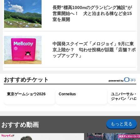
長野“標高1000mのグランピング施設”が
営業開始へ！ 犬と泊まれる棟など全15
室を展開
中国発スクイーズ「メロジョイ」9月に東
京上陸か？ 匂わせ投稿が話題「店舗？ポ
ップアップ？」
おすすめチケット
東京ゲームショウ2026
Cornelius
ユニバーサル・
ジャパン「ハロ
ホラー・ナイト 
ナイト～パス」
おすすめ動画
もっと見る