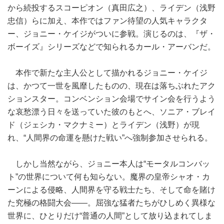
から続投するスコーピオン（真田広之）、ライデン（浅野
忠信）らに加え、本作ではファン待望の人気キャラクタ
ー、ジョニー・ケイジがついに参戦。演じるのは、『ザ・
ボーイズ』シリーズなどで知られるカール・アーバンだ。
本作で新たな主人公として描かれるジョニー・ケイジ
は、かつて一世を風靡したものの、現在は落ちぶれたアク
ションスター。コンベンション会場でサイン会を行うよう
な哀愁漂う日々を送っていた彼のもとへ、ソニア・ブレイ
ド（ジェシカ・マクナミー）とライデン（浅野）が現
れ、“人間界の命運を懸けた戦い”へ強制参加させられる。
しかし当然ながら、ジョニー本人は“モータルコンバッ
ト”の世界について何も知らない。魔界の皇帝シャオ・カ
ーンによる侵略、人間界を守る戦士たち、そして命を賭け
た究極の格闘大会――。屈強な猛者たちがひしめく異様な
世界に、ひとりだけ“普通の人間”として放り込まれてしま