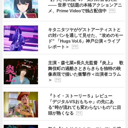
―― 世界で話題の本格アクションアニ
メ、Prime Videoで独占配信中
P R
キタニタツヤがゲストアーティストと
の対バンを通して見せた、“攻めのモー
ド” 「Hugs Vol.6」神戸公演＜ライブ
レポート＞
P R
主演・森七菜×長久允監督『炎上』 歌
舞伎町の過酷さときらきらを独特の映
像表現で描いた衝撃作＜出演者コラム
＞
P R
『トイ・ストーリー５』レビュー
「デジタルVSおもちゃ」の先にあ
る“時が流れても変わらないもの”に目
頭が熱くなる
P R