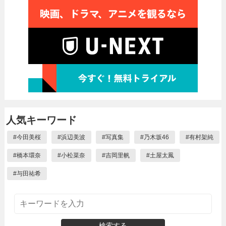
人気キーワード
#
今田美桜
#
浜辺美波
#
写真集
#
乃木坂46
#
有村架純
#
橋本環奈
#
小松菜奈
#
吉岡里帆
#
土屋太鳳
#
与田祐希
検索する