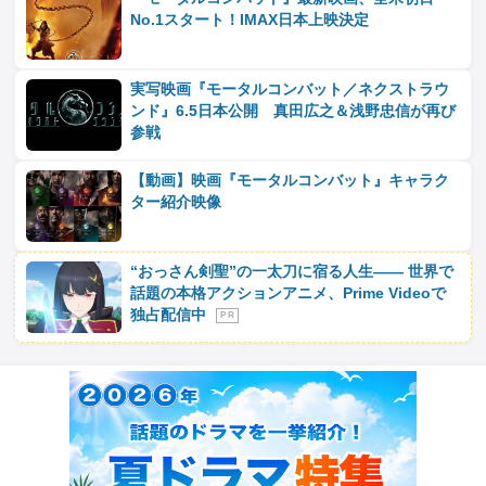
No.1スタート！IMAX日本上映決定
実写映画『モータルコンバット／ネクストラウ
ンド』6.5日本公開 真田広之＆浅野忠信が再び
参戦
【動画】映画『モータルコンバット』キャラク
ター紹介映像
“おっさん剣聖”の一太刀に宿る人生―― 世界で
話題の本格アクションアニメ、Prime Videoで
独占配信中
P R