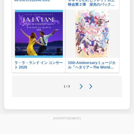
映会第２弾 栄光のバックホ
ーム
ラ・ラ・ランド イン コンサー
10th Anniversaryミュージカ
ト 2026
ル「ヘタリア～The World
Concert～」リバイバル・ビ
ューイング応援上映会
1 / 3
[ADVERTISEMENT]