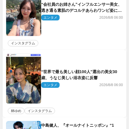
“会社員のお姉さん”インフルエンサー美女、
透き通る素肌のデコルテあらわワンピ姿に反
響
エンタメ
2026/8/8 06:00
インスタグラム
“世界で最も美しい顔100人”選出の美女30
歳、うなじ美しい浴衣姿に反響
エンタメ
2026/8/8 06:00
林ゆめ
インスタグラム
中島健人、『オールナイトニッポン』“1