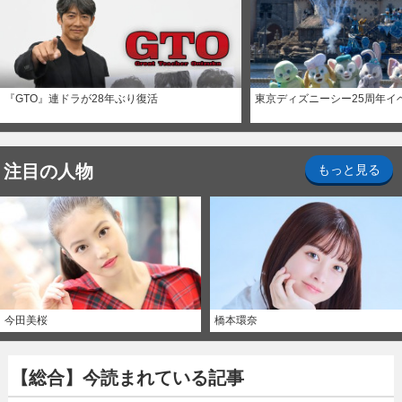
『GTO』連ドラが28年ぶり復活
東京ディズニーシー25周年イ
注目の人物
もっと見る
今田美桜
橋本環奈
【総合】今読まれている記事