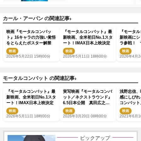
›
カール・アーバン の関連記事
映画『モータルコンバッ
『モータルコンバット』最
『モータル
ト』16キャラの力強い覚悟
新映画、全米初日No.1スタ
新映画にシ
をとらえたポスター解禁
ート！IMAX日本上映決定
ラ参戦！ 
解禁
映画
映画
映画
2026年5月22日 15時00分
2026年5月11日 18時00分
2026年4月2
›
モータルコンバット の関連記事
『モータルコンバット』最
実写映画『モータルコンバ
浅野忠信、
新映画、全米初日No.1スタ
ット／ネクストラウンド』
感にしびれ
ート！IMAX日本上映決定
6.5日本公開 真田広之＆
コンバット
浅野忠信が再び参戦
映画
映画
映画
2026年5月11日 18時00分
2026年3月20日 08時00分
2021年6月1
ピックアップ