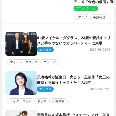
アニメ『朱色の仮面』宣
決定
アニメ･ゲーム
2
アニメ
手越祐也
81歳マイケル・ダグラス、23歳の愛娘キャリ
スと手をつないでガラパーティーに来場
エンタメ
2026/8/8 08:00
マイケル・ダグラス
ゴシップ
天海祐希が誕生日 大ヒット主演作『女王の
教室』児童役キャストたちの現在
エンタメ
2026/8/8 07:00
ライターコラム
ドラマ
天海祐希
望海風斗＆坂本昌行、“ステージ”とは「生き