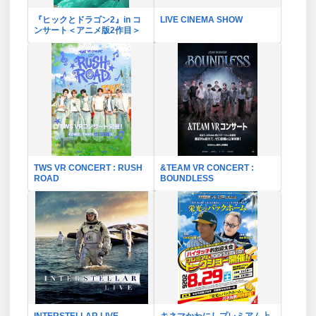
『ヒックとドラゴン2』in コ
LIVE CINEMA SHOW
ンサート＜アニメ版2作目＞
TWS VR CONCERT : RUSH
&TEAM VR CONCERT :
ROAD
BOUNDLESS
INTERSTELLAR LIVE
キネマかわにしプレミアム上