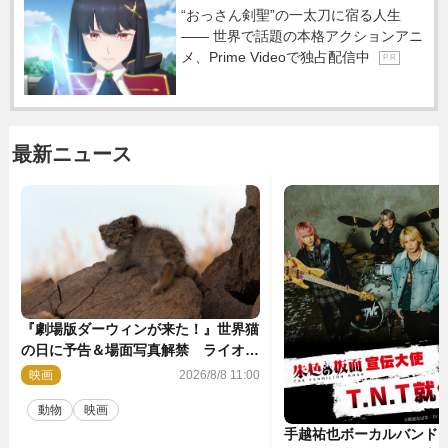
“おっさん剣聖”の一太刀に宿る人生
―― 世界で話題の本格アクションアニ
メ、Prime Videoで独占配信中
P R
最新ニュース
『劇場版ダーウィンが来た！』世界猫
の日に予告＆場面写真解禁 ライオン
やマヌルネコの赤ちゃんが大集合
映画
2026/8/8 11:00
動物
映画
手越祐也ボーカルバンド「T