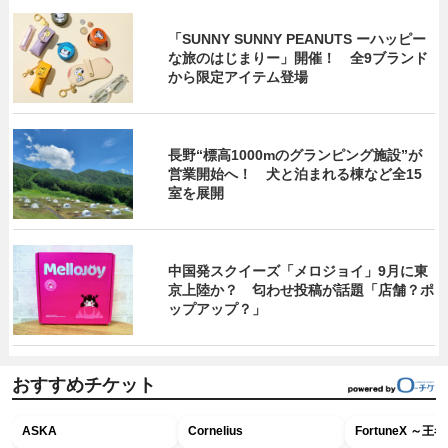
「SUNNY SUNNY PEANUTS ーハッピー
な旅のはじまりー」開催！ 全9ブランド
から限定アイテム登場
長野“標高1000mのグランピング施設”が
営業開始へ！ 犬と泊まれる棟など全15
室を展開
中国発スクイーズ「メロジョイ」9月に東
京上陸か？ 匂わせ投稿が話題「店舗？ポ
ップアップ？」
おすすめチケット
ASKA
Cornelius
FortuneX ～