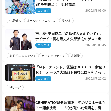
部”を初担当！ 8.14放送
エンタメ
2026/8/8 03:00
中島健人
オールナイトニッポン
ラジオ
吉川愛×奥田瑛二『名探偵のままでいて』、
ナイナイ・岡村隆史＆矢部浩之のゲスト出演
が決定！
エンタメ
2026/8/8 00:45
名探偵のままでいて
ナインティナイン
吉川愛
「Mトーナメント」優勝はBEAST X・東城り
お！ オーラス大混戦も最後は自ら和了って
幕引き
エンタメ
2026/8/7 22:02
Mリーグ
GENERATIONS数原龍友、初のソロホールツ
アー開催決定！ 「心が動いた瞬間を、音に