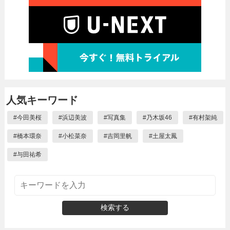
人気キーワード
#
今田美桜
#
浜辺美波
#
写真集
#
乃木坂46
#
有村架純
#
橋本環奈
#
小松菜奈
#
吉岡里帆
#
土屋太鳳
#
与田祐希
検索する