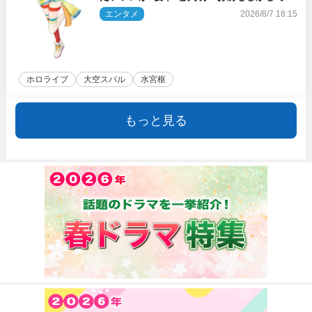
のときの？」
エンタメ
2026/8/7 18:15
ホロライブ
大空スバル
水宮枢
もっと見る