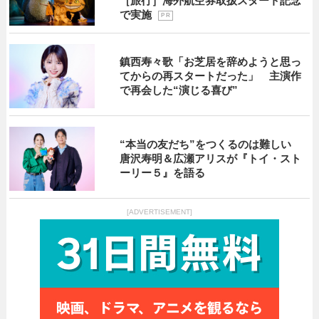
［旅行］海外航空券取扱スタート記念
で実施
P R
鎮西寿々歌「お芝居を辞めようと思っ
てからの再スタートだった」 主演作
で再会した“演じる喜び”
“本当の友だち”をつくるのは難しい
唐沢寿明＆広瀬アリスが『トイ・スト
ーリー５』を語る
[ADVERTISEMENT]