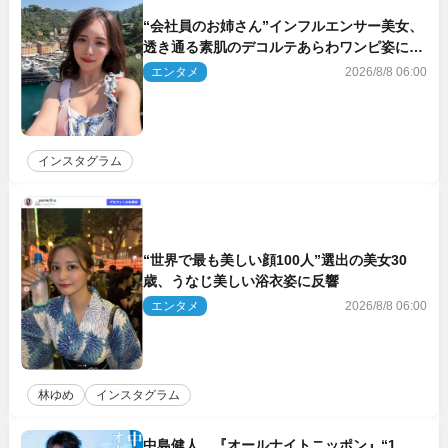
“会社員のお姉さん”インフルエンサー美女、
透き通る素肌のデコルテあらわワンピ姿に反
響
エンタメ
2026/8/8 06:00
インスタグラム
“世界で最も美しい顔100人”選出の美女30
歳、うなじ美しい浴衣姿に反響
エンタメ
2026/8/8 06:00
林ゆめ
インスタグラム
中島健人、『オールナイトニッポン』“1