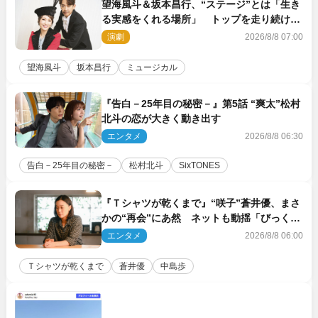
望海風斗＆坂本昌行、“ステージ”とは「生き
る実感をくれる場所」 トップを走り続ける
原動力を語る
演劇
2026/8/8 07:00
望海風斗
坂本昌行
ミュージカル
『告白－25年目の秘密－』第5話 “爽太”松村
北斗の恋が大きく動き出す
エンタメ
2026/8/8 06:30
告白－25年目の秘密－
松村北斗
SixTONES
『Ｔシャツが乾くまで』“咲子”蒼井優、まさ
かの“再会”にあ然 ネットも動揺「びっくり
した!!」「今さら?!」（ネタバレあり）
エンタメ
2026/8/8 06:00
Ｔシャツが乾くまで
蒼井優
中島歩