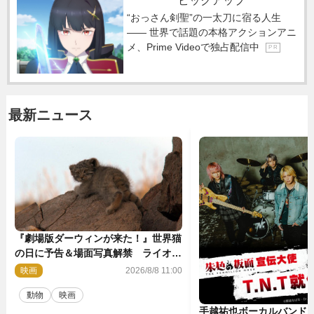
ピックアップ
“おっさん剣聖”の一太刀に宿る人生
―― 世界で話題の本格アクションアニ
メ、Prime Videoで独占配信中
P R
最新ニュース
『劇場版ダーウィンが来た！』世界猫
の日に予告＆場面写真解禁 ライオン
やマヌルネコの赤ちゃんが大集合
映画
2026/8/8 11:00
動物
映画
手越祐也ボーカルバンド「T