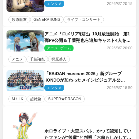
乗せてお届けできれば」
エンタメ
2026/8/7 20:15
数原龍友
GENERATIONS
ライブ・コンサート
アニメ『ロメリア戦記』10月放送開始 第1
弾PV公開＆千葉翔也ら追加キャスト4人を発
表
アニメ･ゲーム
2026/8/7 20:00
アニメ
千葉翔也
梶原岳人
「EBiDAN museum 2026」新グループ
iiONDOが加わったメインビジュアル公
開！ 開催記念グッズラインナップも
エンタメ
2026/8/7 18:50
M！LK
超特急
SUPER★DRAGON
ホロライブ・大空スバル、かつて認知してい
たファンが“後輩”と判明「お前もしかしてあ