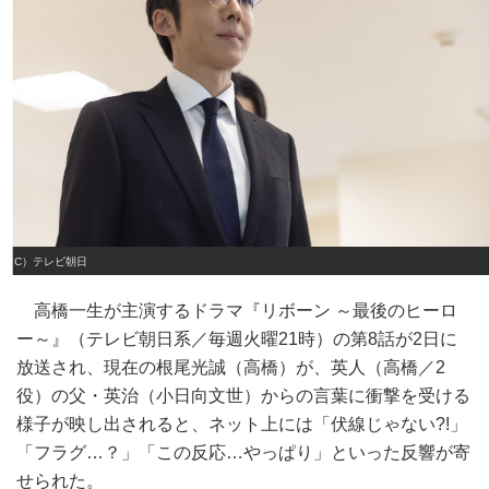
（C）テレビ朝日
高橋一生が主演するドラマ『リボーン ～最後のヒーロ
ー～』（テレビ朝日系／毎週火曜21時）の第8話が2日に
放送され、現在の根尾光誠（高橋）が、英人（高橋／2
役）の父・英治（小日向文世）からの言葉に衝撃を受ける
様子が映し出されると、ネット上には「伏線じゃない?!」
「フラグ…？」「この反応…やっぱり」といった反響が寄
せられた。