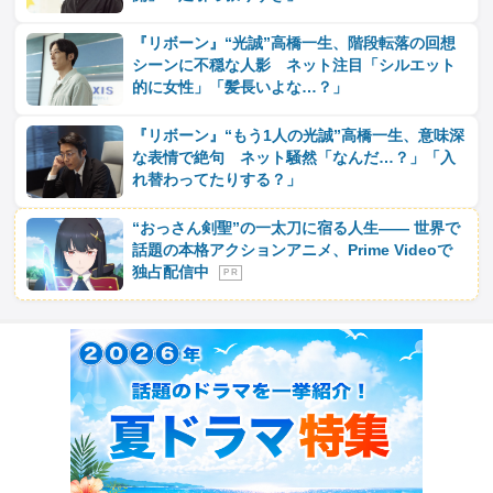
『リボーン』“光誠”高橋一生、階段転落の回想
シーンに不穏な人影 ネット注目「シルエット
的に女性」「髪長いよな…？」
『リボーン』“もう1人の光誠”高橋一生、意味深
な表情で絶句 ネット騒然「なんだ…？」「入
れ替わってたりする？」
“おっさん剣聖”の一太刀に宿る人生―― 世界で
話題の本格アクションアニメ、Prime Videoで
独占配信中
P R