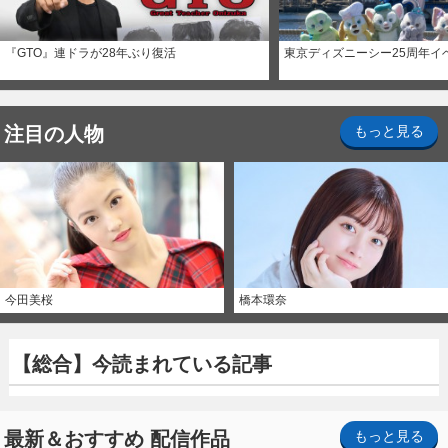
『GTO』連ドラが28年ぶり復活
東京ディズニーシー25周年イ
注目の人物
もっと見る
今田美桜
橋本環奈
【総合】今読まれている記事
最新＆おすすめ 配信作品
もっと見る