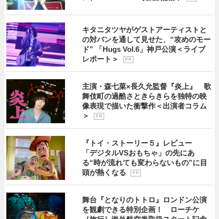
キタニタツヤがゲストアーティストと
の対バンを通して見せた、“攻めのモー
ド” 「Hugs Vol.6」神戸公演＜ライブ
レポート＞
P R
主演・森七菜×長久允監督『炎上』 歌
舞伎町の過酷さときらきらを独特の映
像表現で描いた衝撃作＜出演者コラム
＞
P R
『トイ・ストーリー５』レビュー
「デジタルVSおもちゃ」の先にあ
る“時が流れても変わらないもの”に目
頭が熱くなる
P R
舞台『となりのトトロ』ロンドン公演
を観劇できる特別企画！ ローチケ