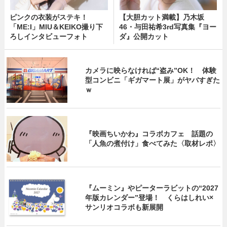
ピンクの衣装がステキ！
【大胆カット満載】乃木坂
「ME:I」MIU＆KEIKO撮り下
46・与田祐希3rd写真集『ヨー
ろしインタビューフォト
ダ』公開カット
カメラに映らなければ“盗み”OK！ 体験
型コンビニ「ギガマート展」がヤバすぎた
ｗ
『映画ちいかわ』コラボカフェ 話題の
「人魚の煮付け」食べてみた〈取材レポ〉
『ムーミン』やピーターラビットの“2027
年版カレンダー”登場！ くらはしれい×
サンリオコラボも新展開