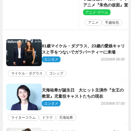
アニメ『朱色の仮面』宣
決定
アニメ･ゲーム
2
アニメ
手越祐也
81歳マイケル・ダグラス、23歳の愛娘キャリ
スと手をつないでガラパーティーに来場
エンタメ
2026/8/8 08:00
マイケル・ダグラス
ゴシップ
天海祐希が誕生日 大ヒット主演作『女王の
教室』児童役キャストたちの現在
エンタメ
2026/8/8 07:00
ライターコラム
ドラマ
天海祐希