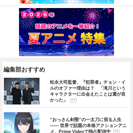
編集部おすすめ
松永大司監督、『犯罪者』チョン・イ
ルのオファー理由は？ 「滝川という
キャラクターに出会えたことは運が良
かった」
P R
“おっさん剣聖”の一太刀に宿る人生
―― 世界で話題の本格アクションアニ
メ、Prime Videoで独占配信中
P R