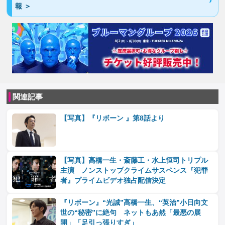
報 ＞
関連記事
【写真】『リボーン 』第8話より
【写真】高橋一生・斎藤工・水上恒司トリプル
主演 ノンストップクライムサスペンス『犯罪
者』プライムビデオ独占配信決定
『リボーン』“光誠”高橋一生、“英治”小日向文
世の“秘密”に絶句 ネットもあ然「最悪の展
開」「足引っ張りすぎ」