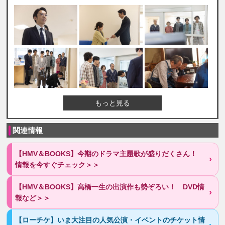
もっと見る
関連情報
【HMV＆BOOKS】今期のドラマ主題歌が盛りだくさん！
情報を今すぐチェック＞＞
【HMV＆BOOKS】高橋一生の出演作も勢ぞろい！ DVD情
報など＞＞
【ローチケ】いま大注目の人気公演・イベントのチケット情