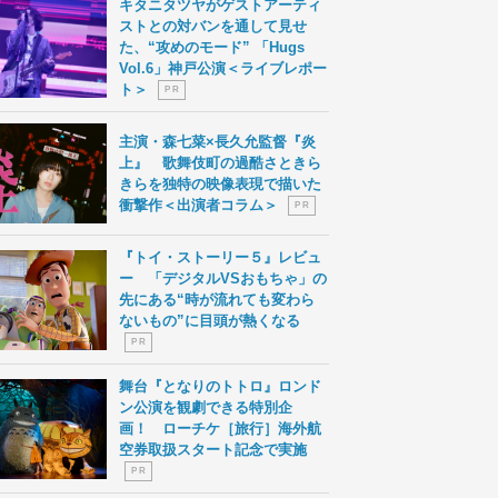
キタニタツヤがゲストアーティ
ストとの対バンを通して見せ
た、“攻めのモード” 「Hugs
Vol.6」神戸公演＜ライブレポー
ト＞
P R
主演・森七菜×長久允監督『炎
上』 歌舞伎町の過酷さときら
きらを独特の映像表現で描いた
衝撃作＜出演者コラム＞
P R
『トイ・ストーリー５』レビュ
ー 「デジタルVSおもちゃ」の
先にある“時が流れても変わら
ないもの”に目頭が熱くなる
P R
舞台『となりのトトロ』ロンド
ン公演を観劇できる特別企
画！ ローチケ［旅行］海外航
空券取扱スタート記念で実施
P R