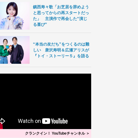
鎮西寿々歌「お芝居を辞めよう
と思ってからの再スタートだっ
た」 主演作で再会した“演じ
る喜び”
“本当の友だち”をつくるのは難
しい 唐沢寿明＆広瀬アリスが
『トイ・ストーリー５』を語る
クランクイン！ YouTubeチャンネル ＞