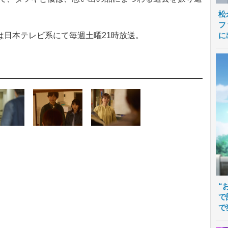
松
フ
に
日本テレビ系にて毎週土曜21時放送。
“
で
で