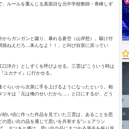
で、ルールを重んじる真面目な元中学校教師・青峰しず
からガンガンと蹴り、暴れる蒼空（山岸想）。駆け付
関係ねえだろ…来んなよ！！」と叫び自室に戻ってい
口洋介）としずくを呼びよせる。三雲は“こういう時は
を『ユカナイ』に行かせる。
ぐらいから次第に手を上げるようになったという。相
タツキは「元は俺のせいだから…」と口にするが、どう
幼い頃に作った作品を見ていた三雲は、あることを思
どの思い出の品を通じて思いを共有する“シェアリン
して、タツキと優は、思い出の品にまつわる過去を振り返