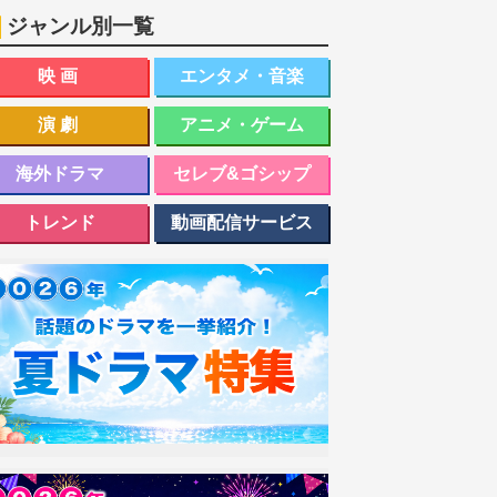
ジャンル別一覧
映画
エンタメ・音楽
演劇
アニメ・ゲーム
海外ドラマ
セレブ&ゴシップ
トレンド
動画配信サービス