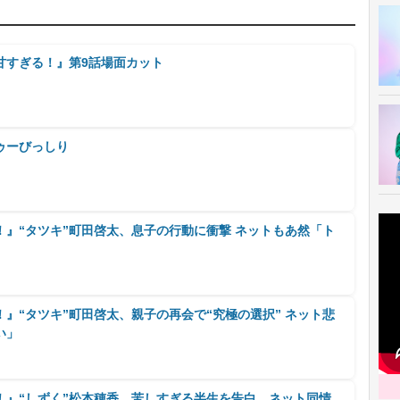
甘すぎる！』第9話場面カット
ゥーびっしり
』“タツキ”町田啓太、息子の行動に衝撃 ネットもあ然「ト
」
』“タツキ”町田啓太、親子の再会で“究極の選択” ネット悲
い」
！』“しずく”松本穂香、苦しすぎる半生を告白 ネット同情