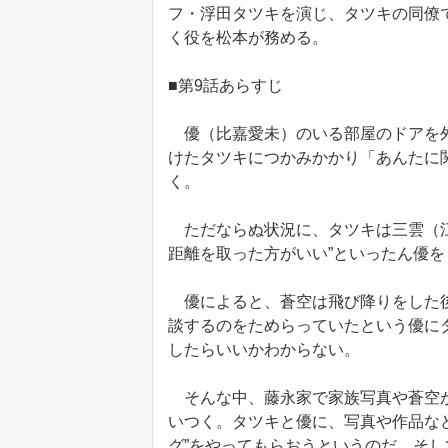
フ・浮田タツキを演じ、タツキの同僚
く役を松本が務める。
■第9話あらすじ
優（比嘉愛未）のいる部屋のドアを外
けたタツキにつかみかかり「あんたに
く。
ただならぬ状況に、タツキは三雲（江
距離を取った方がいい”といったん優
優によると、蒼空は飛び降りをした後
談するのをためらっていたという優に
したらいいかわからない。
そんな中、藤永家で家族写真や蒼空が
いつく。タツキと優に、写真や作品な
グ”をやってもらおうというのだ。そ