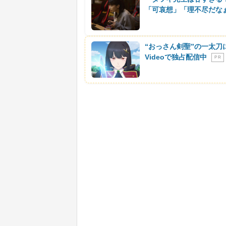
「可哀想」「理不尽だな
“おっさん剣聖”の一太刀
Videoで独占配信中
P R