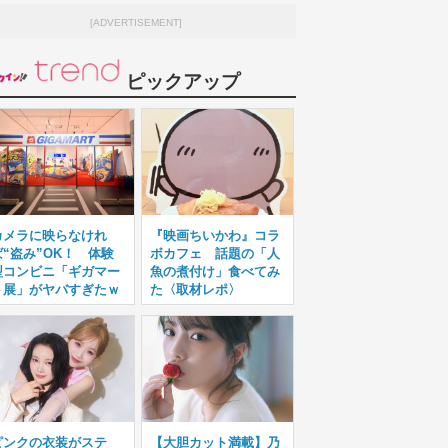
[ADVERTISEMENT]
ピックアップ
カメラに映らなけれ
『映画ちいかわ』コラ
ば“盗み”OK！ 体験
ボカフェ 話題の「人
型コンビニ「ギガマー
魚の煮付け」食べてみ
ト展」がヤバすぎたｗ
た〈取材レポ〉
ピンクの衣装がステ
【大胆カット満載】乃