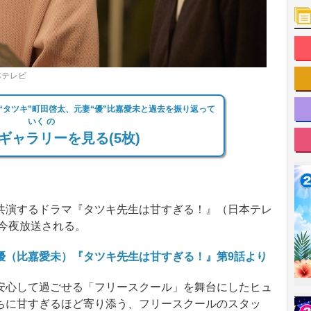
本テレビ
“タツキ”町田啓太、元妻“優”比嘉愛未と過去を振り返って
いく の
ギャラリーを見る(5枚)
演するドラマ『タツキ先生は甘すぎる！』（日本テレ
の今夜放送される。
優（比嘉愛未）『タツキ先生は甘すぎる！』第9話より
心して過ごせる「フリースクール」を舞台にしたヒュ
ちに甘すぎるほど寄り添う、フリースクールのスタッ