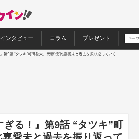
インタビュー
コラム
プレゼント
第9話 “タツキ”町田啓太、元妻“優”比嘉愛未と過去を振り返っていく
ぎる！』第9話 “タツキ”町
比嘉愛未と過去を振り返って