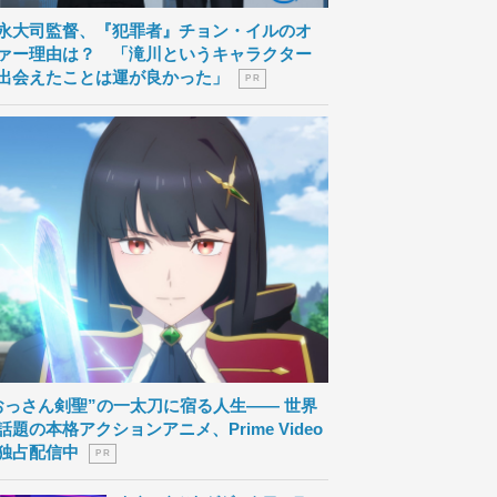
永大司監督、『犯罪者』チョン・イルのオ
ァー理由は？ 「滝川というキャラクター
出会えたことは運が良かった」
P R
おっさん剣聖”の一太刀に宿る人生―― 世界
話題の本格アクションアニメ、Prime Video
独占配信中
P R