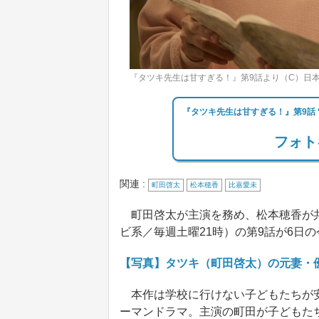
『タツキ先生は甘すぎる！』第9話より（C）日
『タツキ先生は甘すぎる！』第9話 
フォト
関連 :
町田啓太
松本穂香
比嘉愛未
町田啓太が主演を務め、松本穂香が共
ビ系／毎週土曜21時）の第9話が6日
【写真】タツキ（町田啓太）の元妻・
本作は学校に行けない子どもたちが安
ーマンドラマ。主演の町田が子どもた