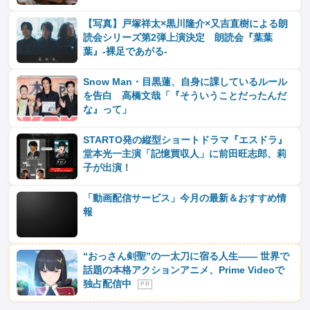
【写真】戸塚祥太×黒川隆介×又吉直樹による朗
読会シリーズ第2弾上演決定 朗読会『葉葉
葉』-裸足であがる-
Snow Man・目黒蓮、自身に課しているルール
を告白 高橋文哉「『そういうことだったんだ
な』って」
STARTO発の縦型ショートドラマ『エスドラ』
堂本光一主演「記憶買収人」に前田旺志郎、莉
子が出演！
「動画配信サービス」今月の最新＆おすすめ情
報
“おっさん剣聖”の一太刀に宿る人生―― 世界で
話題の本格アクションアニメ、Prime Videoで
独占配信中
P R