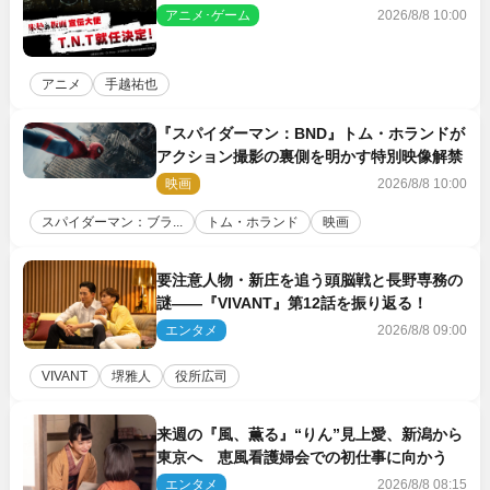
アニメ･ゲーム
2026/8/8 10:00
アニメ
手越祐也
『スパイダーマン：BND』トム・ホランドが
アクション撮影の裏側を明かす特別映像解禁
映画
2026/8/8 10:00
スパイダーマン：ブラ...
トム・ホランド
映画
要注意人物・新庄を追う頭脳戦と長野専務の
謎――『VIVANT』第12話を振り返る！
エンタメ
2026/8/8 09:00
VIVANT
堺雅人
役所広司
来週の『風、薫る』“りん”見上愛、新潟から
東京へ 恵風看護婦会での初仕事に向かう
エンタメ
2026/8/8 08:15