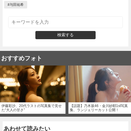
#
与田祐希
検索する
おすすめフォト
伊藤彩沙、20代ラストの写真集で見せ
【話題】乃木坂46・金川紗耶1st写真
た“大人の甘さ”
集、ランジェリーカット公開！
あわせて読みたい