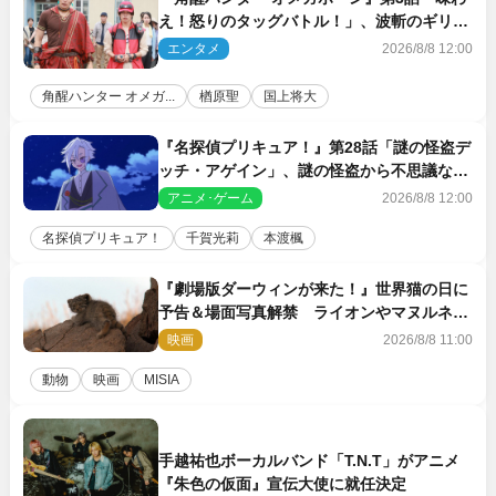
え！怒りのタッグバトル！」、波斬のギリコ
がハンターバトルを挑んできた！
エンタメ
2026/8/8 12:00
角醒ハンター オメガ...
楢原聖
国上将大
『名探偵プリキュア！』第28話「謎の怪盗デ
ッチ・アゲイン」、謎の怪盗から不思議な予
告状が届く
アニメ･ゲーム
2026/8/8 12:00
名探偵プリキュア！
千賀光莉
本渡楓
『劇場版ダーウィンが来た！』世界猫の日に
予告＆場面写真解禁 ライオンやマヌルネコ
の赤ちゃんが大集合
映画
2026/8/8 11:00
動物
映画
MISIA
手越祐也ボーカルバンド「T.N.T」がアニメ
『朱色の仮面』宣伝大使に就任決定