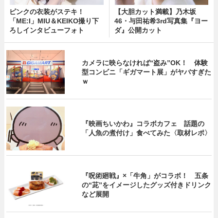
ピンクの衣装がステキ！
【大胆カット満載】乃木坂
「ME:I」MIU＆KEIKO撮り下
46・与田祐希3rd写真集『ヨー
ろしインタビューフォト
ダ』公開カット
カメラに映らなければ“盗み”OK！ 体験
型コンビニ「ギガマート展」がヤバすぎた
ｗ
『映画ちいかわ』コラボカフェ 話題の
「人魚の煮付け」食べてみた〈取材レポ〉
『呪術廻戦』×「牛角」がコラボ！ 五条
の“茈”をイメージしたグッズ付きドリンク
など展開