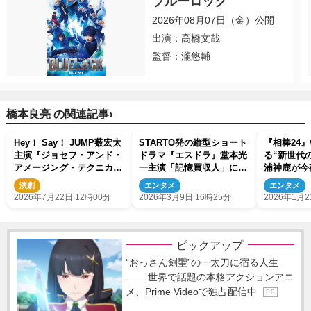
ブルーロック
2026年08月07日（金）公開
出演：高橋文哉
監督：瀧悠輔
›
橋本良亮 の関連記事
Hey！ Say！ JUMP薮宏太
STARTO発の縦型ショート
『相棒24
主演『ジョセフ・アンド・
ドラマ『エスドラ』堂本光
る“新世代
アメージング・テクニカラ
一主演「記憶買収人」に前
浦神鹿が
ー・ドリームコート』有楽
田旺志郎、莉子が出演！
A.B.C‐
演劇
エンタメ
エンタメ
町で開幕！
ズ初登場
2026年7月22日 12時00分
2026年3月9日 16時25分
2026年1月2
ピックアップ
“おっさん剣聖”の一太刀に宿る人生
―― 世界で話題の本格アクションアニ
メ、Prime Videoで独占配信中
P R