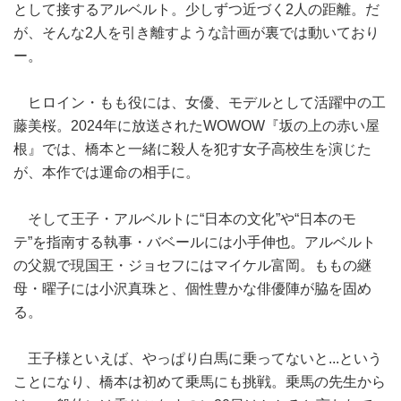
として接するアルベルト。少しずつ近づく2人の距離。だ
が、そんな2人を引き離すような計画が裏では動いており
ー。
ヒロイン・もも役には、女優、モデルとして活躍中の工
藤美桜。2024年に放送されたWOWOW『坂の上の赤い屋
根』では、橋本と一緒に殺人を犯す女子高校生を演じた
が、本作では運命の相手に。
そして王子・アルベルトに“日本の文化”や“日本のモ
テ”を指南する執事・バベールには小手伸也。アルベルト
の父親で現国王・ジョセフにはマイケル富岡。ももの継
母・曜子には小沢真珠と、個性豊かな俳優陣が脇を固め
る。
王子様といえば、やっぱり白馬に乗ってないと...という
ことになり、橋本は初めて乗馬にも挑戦。乗馬の先生から