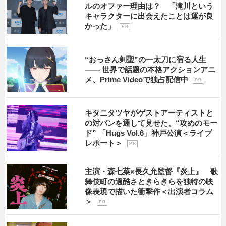
ルのオファー理由は？ 「滝川という
キャラクターに出会えたことは運が良
かった」
P R
“おっさん剣聖”の一太刀に宿る人生
―― 世界で話題の本格アクションアニ
メ、Prime Videoで独占配信中
P R
キタニタツヤがゲストアーティストと
の対バンを通して見せた、“攻めのモー
ド” 「Hugs Vol.6」神戸公演＜ライブ
レポート＞
P R
主演・森七菜×長久允監督『炎上』 歌
舞伎町の過酷さときらきらを独特の映
像表現で描いた衝撃作＜出演者コラム
＞
P R