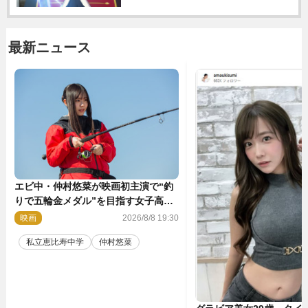
最新ニュース
エビ中・仲村悠菜が映画初主演で“釣
りで五輪金メダル”を目指す女子高生
に！ 映画『つりこまち』今秋公開
映画
2026/8/8 19:30
私立恵比寿中学
仲村悠菜