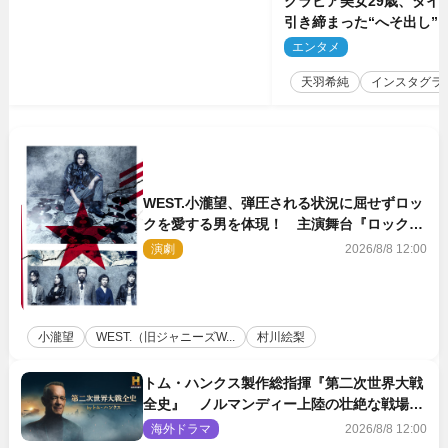
グラビア美女29歳、タイ
引き締まった“へそ出し”
「可愛い過ぎる」
エンタメ
2
天羽希純
インスタグラ
WEST.小瀧望、弾圧される状況に屈せずロッ
クを愛する男を体現！ 主演舞台『ロックン
ロール』ビジュアル解禁
演劇
2026/8/8 12:00
小瀧望
WEST.（旧ジャニーズW...
村川絵梨
トム・ハンクス製作総指揮『第二次世界大戦
全史』 ノルマンディー上陸の壮絶な戦場を
収めた特別映像解禁
海外ドラマ
2026/8/8 12:00