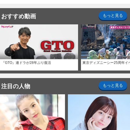
おすすめ動画
もっと見る
『GTO』連ドラが28年ぶり復活
東京ディズニーシー25周年イ
注目の人物
もっと見る