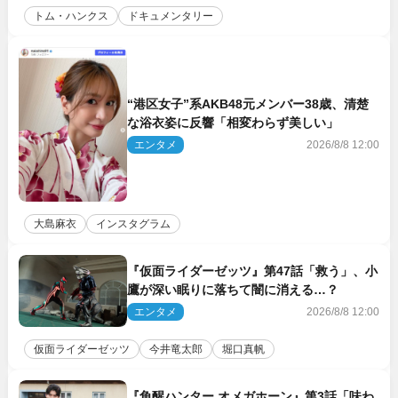
トム・ハンクス
ドキュメンタリー
“港区女子”系AKB48元メンバー38歳、清楚
な浴衣姿に反響「相変わらず美しい」
エンタメ
2026/8/8 12:00
大島麻衣
インスタグラム
『仮面ライダーゼッツ』第47話「救う」、小
鷹が深い眠りに落ちて闇に消える…？
エンタメ
2026/8/8 12:00
仮面ライダーゼッツ
今井竜太郎
堀口真帆
『角醒ハンター オメガホーン』第3話「味わ