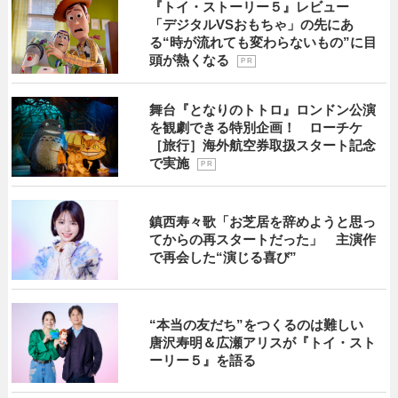
『トイ・ストーリー５』レビュー
「デジタルVSおもちゃ」の先にあ
る“時が流れても変わらないもの”に目
頭が熱くなる
P R
舞台『となりのトトロ』ロンドン公演
を観劇できる特別企画！ ローチケ
［旅行］海外航空券取扱スタート記念
で実施
P R
鎮西寿々歌「お芝居を辞めようと思っ
てからの再スタートだった」 主演作
で再会した“演じる喜び”
“本当の友だち”をつくるのは難しい
唐沢寿明＆広瀬アリスが『トイ・スト
ーリー５』を語る