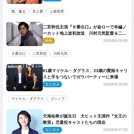
風、薫る
見上愛
上坂樹里
二宮和也主演『８番出口』が金ローで本編ノ
ーカット地上波初放送 川村元気監督＆二宮
コメント到着
映画
2026/8/8 08:00
８番出口
二宮和也
川村元気
81歳マイケル・ダグラス、23歳の愛娘キャリ
スと手をつないでガラパーティーに来場
エンタメ
2026/8/8 08:00
マイケル・ダグラス
ゴシップ
天海祐希が誕生日 大ヒット主演作『女王の
教室』児童役キャストたちの現在
エンタメ
2026/8/8 07:00