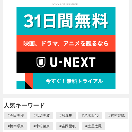
[ADVERTISEMENT]
人気キーワード
#
今田美桜
#
浜辺美波
#
写真集
#
乃木坂46
#
有村架純
#
橋本環奈
#
小松菜奈
#
吉岡里帆
#
土屋太鳳