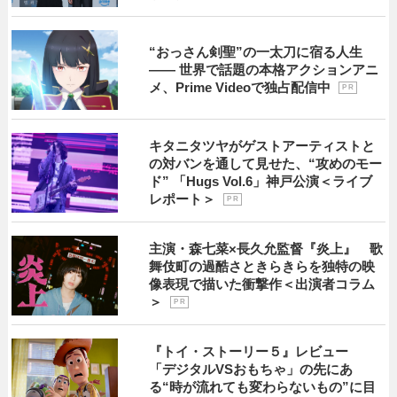
“おっさん剣聖”の一太刀に宿る人生
―― 世界で話題の本格アクションアニ
メ、Prime Videoで独占配信中
P R
キタニタツヤがゲストアーティストと
の対バンを通して見せた、“攻めのモー
ド” 「Hugs Vol.6」神戸公演＜ライブ
レポート＞
P R
主演・森七菜×長久允監督『炎上』 歌
舞伎町の過酷さときらきらを独特の映
像表現で描いた衝撃作＜出演者コラム
＞
P R
『トイ・ストーリー５』レビュー
「デジタルVSおもちゃ」の先にあ
る“時が流れても変わらないもの”に目