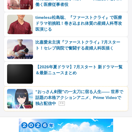
働く医療従事者役
timelesz松島聡、『ファーストクライ』で医療
ドラマ初挑戦！巻き込まれ体質の産婦人科専攻
医演じる
比嘉愛未主演『ファーストクライ』7月スター
ト！セレブ病院で奮闘する産婦人科医描く
【2026年夏ドラマ】7月スタート 新ドラマ一覧
＆最新ニュースまとめ
“おっさん剣聖”の一太刀に宿る人生―― 世界で
話題の本格アクションアニメ、Prime Videoで
独占配信中
P R