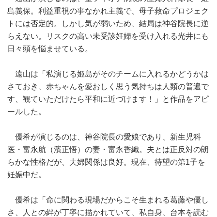
島義保。利益重視の事なかれ主義で、母子救命プロジェク
トには否定的。しかし気が弱いため、結局は神谷院長に逆
らえない。リスクの高い未受診妊婦を受け入れる光井にも
日々頭を悩ませている。
遠山は「私演じる姫島がそのチームに入れるかどうかは
さておき、赤ちゃんを愛おしく思う気持ちは人類の普遍で
す、観ていただけたら平和に近づけます！」と作品をアピ
ールした。
優希が演じるのは、神谷院長の愛娘であり、新生児科
医・富永航（濱正悟）の妻・富永香織。夫とは正反対の朗
らかな性格だが、夫婦関係は良好。現在、待望の第1子を
妊娠中だ。
優希は「命に関わる現場だからこそ生まれる葛藤や優し
さ、人との絆が丁寧に描かれていて、私自身、台本を読む