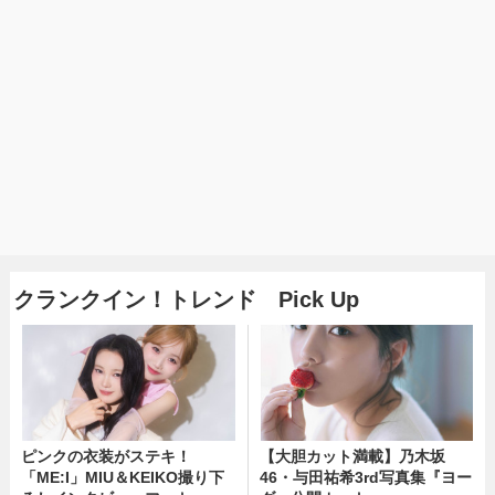
クランクイン！トレンド Pick Up
ピンクの衣装がステキ！
【大胆カット満載】乃木坂
「ME:I」MIU＆KEIKO撮り下
46・与田祐希3rd写真集『ヨー