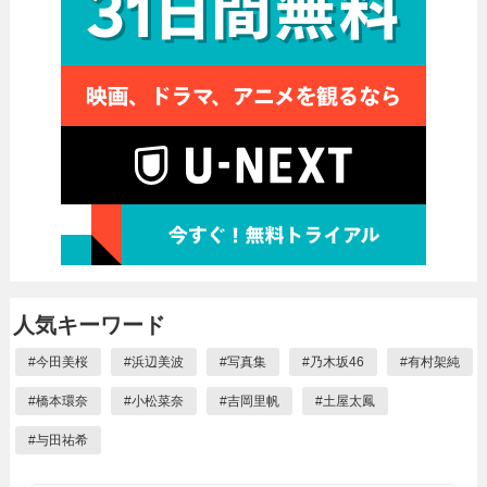
人気キーワード
#
今田美桜
#
浜辺美波
#
写真集
#
乃木坂46
#
有村架純
#
橋本環奈
#
小松菜奈
#
吉岡里帆
#
土屋太鳳
#
与田祐希