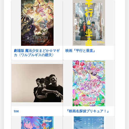
劇場版 魔法少女まどか☆マギ
映画『平行と垂直』
カ〈ワルプルギスの廻天〉
toe
『映画名探偵プリキュア！』