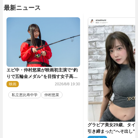
最新ニュース
エビ中・仲村悠菜が映画初主演で“釣
りで五輪金メダル”を目指す女子高生
に！ 映画『つりこまち』今秋公開
映画
2026/8/8 19:30
私立恵比寿中学
仲村悠菜
グラビア美女29歳、タイ
引き締まった“へそ出し”
「可愛い過ぎる」