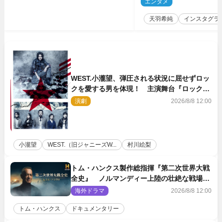
エンタメ
2
天羽希純
インスタグラ
WEST.小瀧望、弾圧される状況に屈せずロッ
クを愛する男を体現！ 主演舞台『ロックン
ロール』ビジュアル解禁
演劇
2026/8/8 12:00
小瀧望
WEST.（旧ジャニーズW...
村川絵梨
トム・ハンクス製作総指揮『第二次世界大戦
全史』 ノルマンディー上陸の壮絶な戦場を
収めた特別映像解禁
海外ドラマ
2026/8/8 12:00
トム・ハンクス
ドキュメンタリー