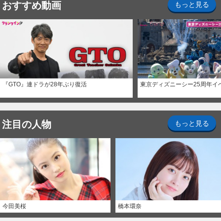
おすすめ動画
もっと見る
『GTO』連ドラが28年ぶり復活
東京ディズニーシー25周年イ
注目の人物
もっと見る
今田美桜
橋本環奈