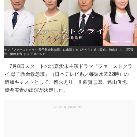
ドラマ『ファーストクライ 母子救命救急班』に出演する（左から）遠山俊也、徳永えり、川西賢
志郎、優希美青（C）日本テレビ
7月8日スタートの比嘉愛未主演ドラマ『ファーストクラ
イ 母子救命救急班』（日本テレビ系／毎週水曜22時）の
追加キャストとして、徳永えり、川西賢志郎、遠山俊也、
優希美青の出演が決定した。
[ADVERTISEMENT]