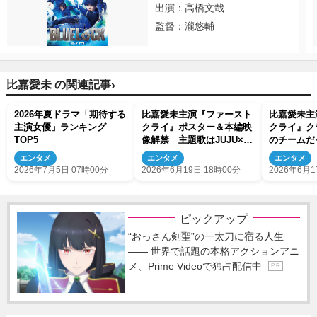
出演：高橋文哉
監督：瀧悠輔
›
比嘉愛未 の関連記事
2026年夏ドラマ「期待する
比嘉愛未主演『ファースト
比嘉愛未主
主演女優」ランキング
クライ』ポスター＆本編映
クライ』ク
TOP5
像解禁 主題歌はJUJU×水
のチームだ
野良樹「夏蝉」
作品を作れ
エンタメ
エンタメ
エンタメ
2026年7月5日 07時00分
2026年6月19日 18時00分
2026年6月1
ピックアップ
“おっさん剣聖”の一太刀に宿る人生
―― 世界で話題の本格アクションアニ
メ、Prime Videoで独占配信中
P R