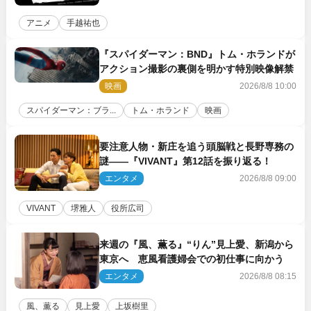
アニメ
手越祐也
『スパイダーマン：BND』トム・ホランドが
アクション撮影の裏側を明かす特別映像解禁
映画
2026/8/8 10:00
スパイダーマン：ブラ...
トム・ホランド
映画
要注意人物・新庄を追う頭脳戦と長野専務の
謎――『VIVANT』第12話を振り返る！
エンタメ
2026/8/8 09:00
VIVANT
堺雅人
役所広司
来週の『風、薫る』“りん”見上愛、新潟から
東京へ 恵風看護婦会での初仕事に向かう
エンタメ
2026/8/8 08:15
風、薫る
見上愛
上坂樹里