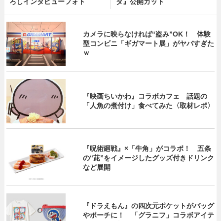
ろしインタビューフォト
ダ』公開カット
カメラに映らなければ“盗み”OK！ 体験
型コンビニ「ギガマート展」がヤバすぎた
ｗ
『映画ちいかわ』コラボカフェ 話題の
「人魚の煮付け」食べてみた〈取材レポ〉
『呪術廻戦』×「牛角」がコラボ！ 五条
の“茈”をイメージしたグッズ付きドリンク
など展開
『ドラえもん』の四次元ポケットがバッグ
やポーチに！ 「グラニフ」コラボアイテ