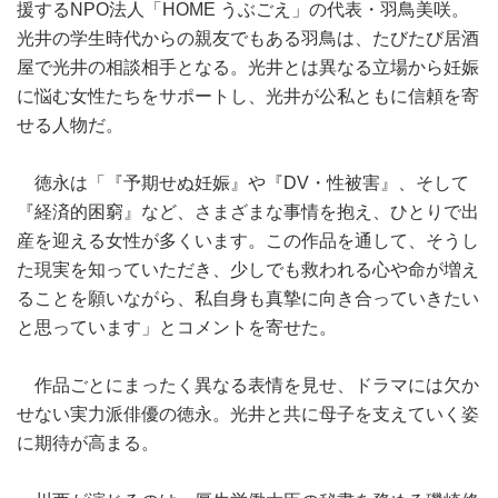
援するNPO法人「HOME うぶごえ」の代表・羽鳥美咲。
光井の学生時代からの親友でもある羽鳥は、たびたび居酒
屋で光井の相談相手となる。光井とは異なる立場から妊娠
に悩む女性たちをサポートし、光井が公私ともに信頼を寄
せる人物だ。
徳永は「『予期せぬ妊娠』や『DV・性被害』、そして
『経済的困窮』など、さまざまな事情を抱え、ひとりで出
産を迎える女性が多くいます。この作品を通して、そうし
た現実を知っていただき、少しでも救われる心や命が増え
ることを願いながら、私自身も真摯に向き合っていきたい
と思っています」とコメントを寄せた。
作品ごとにまったく異なる表情を見せ、ドラマには欠か
せない実力派俳優の徳永。光井と共に母子を支えていく姿
に期待が高まる。