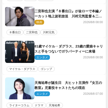
二宮和也主演『８番出口』が金ローで本編ノ
ーカット地上波初放送 川村元気監督＆二宮
コメント到着
映画
2026/8/8 08:00
８番出口
二宮和也
川村元気
81歳マイケル・ダグラス、23歳の愛娘キャリ
スと手をつないでガラパーティーに来場
エンタメ
2026/8/8 08:00
マイケル・ダグラス
ゴシップ
天海祐希が誕生日 大ヒット主演作『女王の
教室』児童役キャストたちの現在
エンタメ
2026/8/8 07:00
ライターコラム
ドラマ
天海祐希