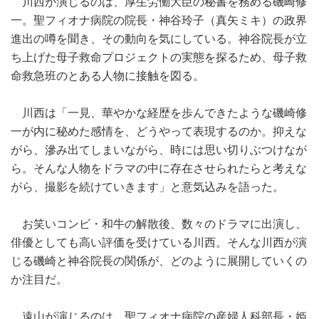
川西が演じるのは、厚生労働大臣の秘書を務める磯崎修
一。聖フィオナ病院の院長・神谷玲子（真矢ミキ）の政界
進出の噂を聞き、その動向を気にしている。神谷院長が立
ち上げた母子救命プロジェクトの実態を探るため、母子救
命救急班のとある人物に接触を図る。
川西は「一見、華やかな経歴を歩んできたような磯崎修
一が内に秘めた感情を、どうやって表現するのか。抑えな
がら、滲み出てしまいながら、時には思い切りぶつけなが
ら。そんな人物をドラマの中に存在させられたらと考えな
がら、撮影を続けていきます」と意気込みを語った。
お笑いコンビ・和牛の解散後、数々のドラマに出演し、
俳優としても高い評価を受けている川西。そんな川西が演
じる磯崎と神谷院長の関係が、どのように展開していくの
か注目だ。
遠山が演じるのは、聖フィオナ病院の産婦人科部長・姫