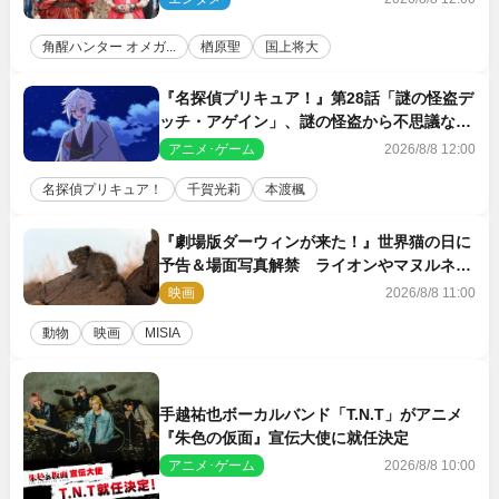
角醒ハンター オメガ...
楢原聖
国上将大
『名探偵プリキュア！』第28話「謎の怪盗デ
ッチ・アゲイン」、謎の怪盗から不思議な予
告状が届く
アニメ･ゲーム
2026/8/8 12:00
名探偵プリキュア！
千賀光莉
本渡楓
『劇場版ダーウィンが来た！』世界猫の日に
予告＆場面写真解禁 ライオンやマヌルネコ
の赤ちゃんが大集合
映画
2026/8/8 11:00
動物
映画
MISIA
手越祐也ボーカルバンド「T.N.T」がアニメ
『朱色の仮面』宣伝大使に就任決定
アニメ･ゲーム
2026/8/8 10:00