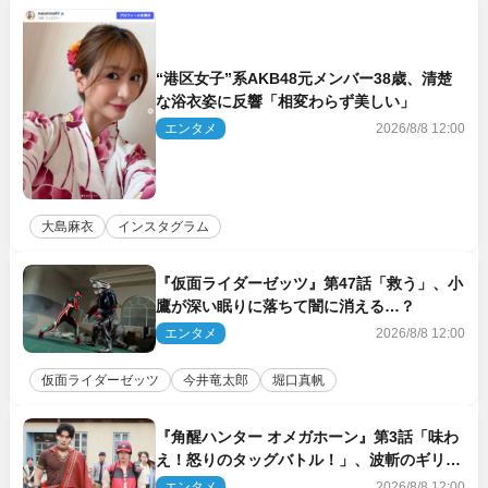
“港区女子”系AKB48元メンバー38歳、清楚
な浴衣姿に反響「相変わらず美しい」
エンタメ
2026/8/8 12:00
大島麻衣
インスタグラム
『仮面ライダーゼッツ』第47話「救う」、小
鷹が深い眠りに落ちて闇に消える…？
エンタメ
2026/8/8 12:00
仮面ライダーゼッツ
今井竜太郎
堀口真帆
『角醒ハンター オメガホーン』第3話「味わ
え！怒りのタッグバトル！」、波斬のギリコ
がハンターバトルを挑んできた！
エンタメ
2026/8/8 12:00