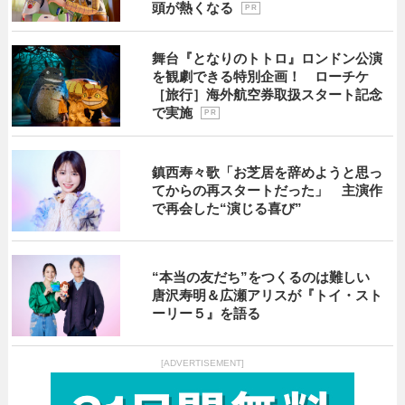
頭が熱くなる
P R
舞台『となりのトトロ』ロンドン公演
を観劇できる特別企画！ ローチケ
［旅行］海外航空券取扱スタート記念
で実施
P R
鎮西寿々歌「お芝居を辞めようと思っ
てからの再スタートだった」 主演作
で再会した“演じる喜び”
“本当の友だち”をつくるのは難しい
唐沢寿明＆広瀬アリスが『トイ・スト
ーリー５』を語る
[ADVERTISEMENT]