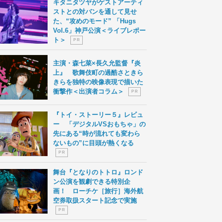
キタニタツヤがゲストアーティ
ストとの対バンを通して見せ
た、“攻めのモード” 「Hugs
Vol.6」神戸公演＜ライブレポー
ト＞
P R
主演・森七菜×長久允監督『炎
上』 歌舞伎町の過酷さときら
きらを独特の映像表現で描いた
衝撃作＜出演者コラム＞
P R
『トイ・ストーリー５』レビュ
ー 「デジタルVSおもちゃ」の
先にある“時が流れても変わら
ないもの”に目頭が熱くなる
P R
舞台『となりのトトロ』ロンド
ン公演を観劇できる特別企
画！ ローチケ［旅行］海外航
空券取扱スタート記念で実施
P R