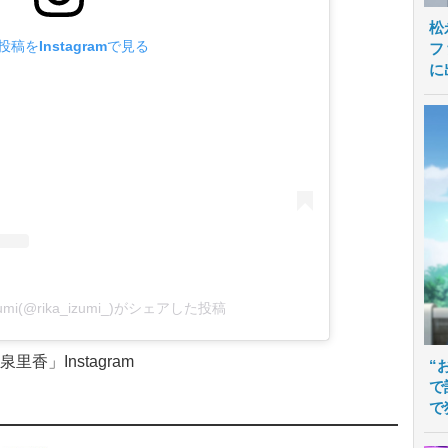
松
投稿をInstagramで見る
フ
に
zumi(@rika_izumi_)がシェアした投稿
泉里香」Instagram
“
で
で