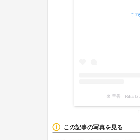
この
泉 里香 Rika I
「
この記事の写真を見る