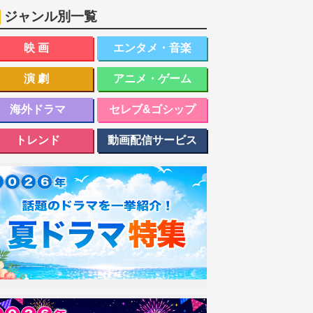
ジャンル別一覧
映画
エンタメ・音楽
演劇
アニメ・ゲーム
海外ドラマ
セレブ&ゴシップ
トレンド
動画配信サービス