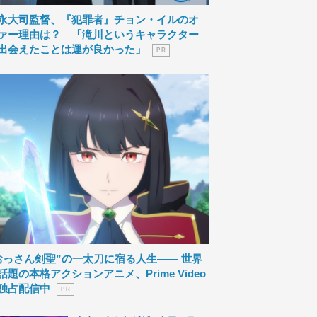
永大司監督、『犯罪者』チョン・イルのオ
ァー理由は？ 「滝川というキャラクター
出会えたことは運が良かった」
P R
おっさん剣聖”の一太刀に宿る人生―― 世界
話題の本格アクションアニメ、Prime Video
独占配信中
P R