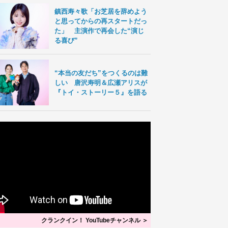
鎮西寿々歌「お芝居を辞めよう
と思ってからの再スタートだっ
た」 主演作で再会した“演じ
る喜び”
“本当の友だち”をつくるのは難
しい 唐沢寿明＆広瀬アリスが
『トイ・ストーリー５』を語る
クランクイン！ YouTubeチャンネル ＞