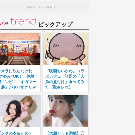
[ADVERTISEMENT]
ピックアップ
カメラに映らなけれ
『映画ちいかわ』コラ
ば“盗み”OK！ 体験
ボカフェ 話題の「人
型コンビニ「ギガマー
魚の煮付け」食べてみ
ト展」がヤバすぎたｗ
た〈取材レポ〉
ピンクの衣装がステ
【大胆カット満載】乃