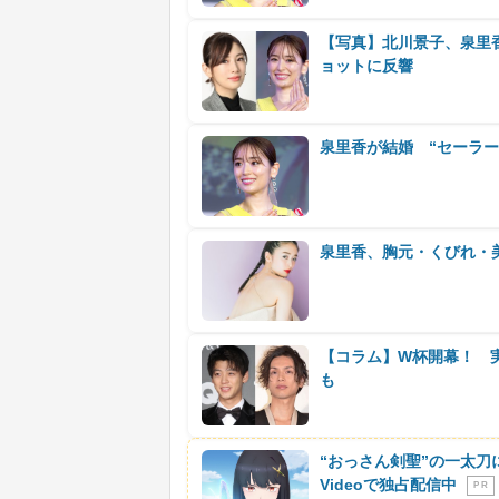
【写真】北川景子、泉里
ョットに反響
泉里香が結婚 “セーラ
泉里香、胸元・くびれ・
【コラム】W杯開幕！ 
も
“おっさん剣聖”の一太刀
Videoで独占配信中
P R