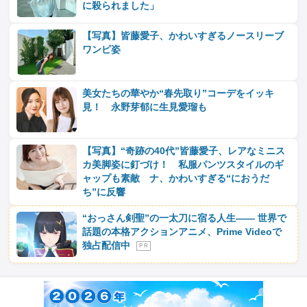
に殺られました」
【写真】皆藤愛子、かわいすぎるノースリーブ
ワンピ姿
美女たちの華やか“春先取り”コーデをイッキ
見！ 永野芽郁に生見愛瑠も
【写真】“奇跡の40代”皆藤愛子、レアなミニス
カ美脚姿に釘づけ！ 私服パンツスタイルのギ
ャップも素敵 ナ、かわいすぎる“におうだ
ち”に反響
“おっさん剣聖”の一太刀に宿る人生―― 世界で
話題の本格アクションアニメ、Prime Videoで
独占配信中
P R