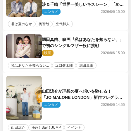
渉＆千晴「世界一美しいキスシーン」「めっ
ちゃキュン」反響続々
エンタメ
2026/8/6 15:00
君は夏のなか
奥智哉
杢代和人
堀田真由、映画『私はあなたを知らない、』
で初のシングルマザー役に挑戦
映画
2026/8/6 15:00
私はあなたを知らない...
坂口健太郎
堀田真由
山田涼介が理想の夏へ想いを馳せる！
「JO MALONE LONDON」新作フレグラン
スを体験
エンタメ
2026/8/6 14:55
山田涼介
Hey！Say！JUMP
イベント