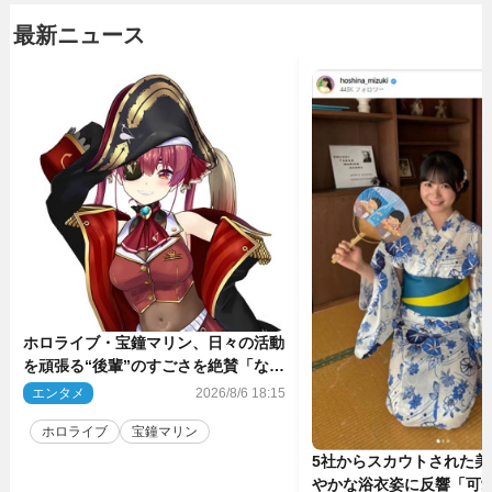
最新ニュース
ホロライブ・宝鐘マリン、日々の活動
を頑張る“後輩”のすごさを絶賛「なろ
う系主人公まである」
エンタメ
2026/8/6 18:15
ホロライブ
宝鐘マリン
5社からスカウトされた美
やかな浴衣姿に反響「可