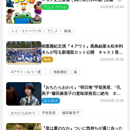
リーズNo.1興収が目前
アニメ･ゲーム
2026/8/6 16:00
トイ・ストーリー5
アニメ
映画
相葉雅紀主演『４アウト』黒島結菜＆松本利
夫らが写る新場面カット公開 キャスト登壇
イベントも決定
映画
2026/8/6 16:00
4アウト ─もう一度、...
相葉雅紀
嵐
『おちたらおわり』“明日海”宇垣美里、“孔
美子”篠田麻里子の意味深発言に絶句 ネッ
ト驚き「まさか」「意外な展開」
エンタメ
2026/8/6 15:00
おちたらおわり
宇垣美里
篠田麻里子
『君は夏のなか』ついに気持ちが通じ合った