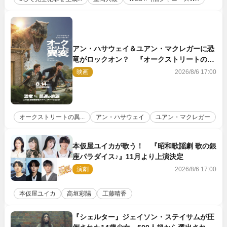
アン・ハサウェイ＆ユアン・マクレガーに恐
竜がロックオン？ 『オークストリートの異
変』新ビジュアル＆本編映像初解禁
映画
2026/8/6 17:00
オークストリートの異...
アン・ハサウェイ
ユアン・マクレガー
本仮屋ユイカが歌う！ 『昭和歌謡劇 歌の銀
座パラダイス♪』11月より上演決定
演劇
2026/8/6 17:00
本仮屋ユイカ
高垣彩陽
工藤晴香
『シェルター』ジェイソン・ステイサムが圧