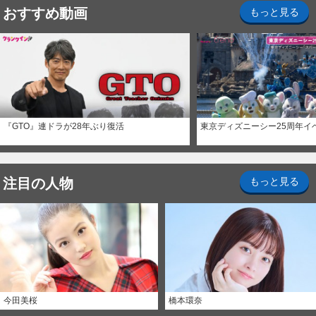
おすすめ動画
もっと見る
『GTO』連ドラが28年ぶり復活
東京ディズニーシー25周年イ
注目の人物
もっと見る
今田美桜
橋本環奈