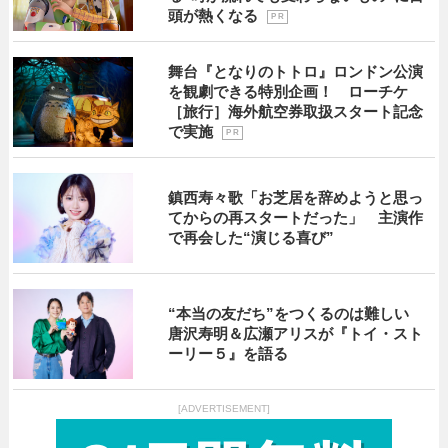
頭が熱くなる
P R
舞台『となりのトトロ』ロンドン公演
を観劇できる特別企画！ ローチケ
［旅行］海外航空券取扱スタート記念
で実施
P R
鎮西寿々歌「お芝居を辞めようと思っ
てからの再スタートだった」 主演作
で再会した“演じる喜び”
“本当の友だち”をつくるのは難しい
唐沢寿明＆広瀬アリスが『トイ・スト
ーリー５』を語る
[ADVERTISEMENT]