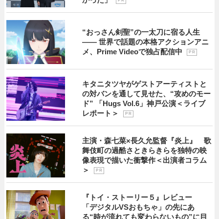
P R
“おっさん剣聖”の一太刀に宿る人生
―― 世界で話題の本格アクションアニ
メ、Prime Videoで独占配信中
P R
キタニタツヤがゲストアーティストと
の対バンを通して見せた、“攻めのモー
ド” 「Hugs Vol.6」神戸公演＜ライブ
レポート＞
P R
主演・森七菜×長久允監督『炎上』 歌
舞伎町の過酷さときらきらを独特の映
像表現で描いた衝撃作＜出演者コラム
＞
P R
『トイ・ストーリー５』レビュー
「デジタルVSおもちゃ」の先にあ
る“時が流れても変わらないもの”に目