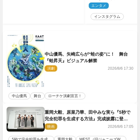
ぅ」
エンタメ
2
インスタグラム
中山優馬、矢崎広らが“蛙の姿”に！ 舞台
『蛙昇天』ビジュアル解禁
演劇
2026/8/6 17:30
中山優馬
舞台
ローチケ演劇宣言！
重岡大毅、原菜乃華、田中みな実ら『5秒で
完全犯罪を生成する方法』完成披露に登
壇！ それぞれのAI活用術も発表
映画
2026/8/6 17:05
5秒で完全犯罪を生成...
重岡大毅
WEST.（旧ジャニーズW...