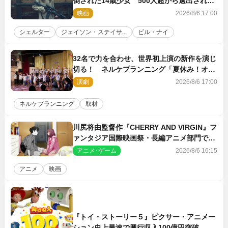
倒された14歳少女 500人超から選出された
新鋭ボディ・レイ・ブレスナックとは
映画
2026/8/6 17:00
シェルター
ジェイソン・ステイサ...
ビル・ナイ
32名で力を合わせ、世界初上演の新作を演じ
切る！ ネルケプランニング「夏休み！オ
ン・ワークショップ2026」レポート【最終
演劇
2026/8/6 17:00
日】
ネルケプランニング
取材
川尻将由監督作『CHERRY AND VIRGIN』フ
ァンタジア国際映画祭・長編アニメ部門で観
客賞・金賞受賞！
アニメ･ゲーム
2026/8/6 16:15
アニメ
映画
『トイ・ストーリー５』ピクサー・アニメー
ション史上最速で興行収入100億円突破 シ