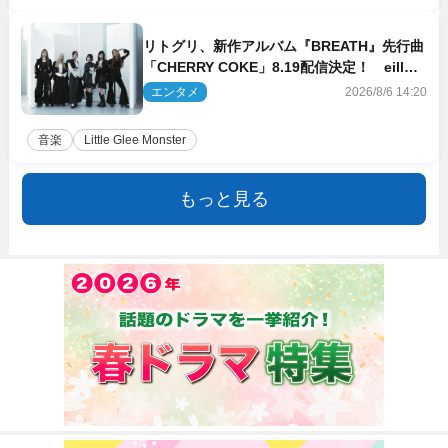
リトグリ、新作アルバム『BREATH』先行曲
「CHERRY COKE」8.19配信決定！ eill書
き下ろしのラブソング
エンタメ
2026/8/6 14:20
音楽
Little Glee Monster
もっと見る