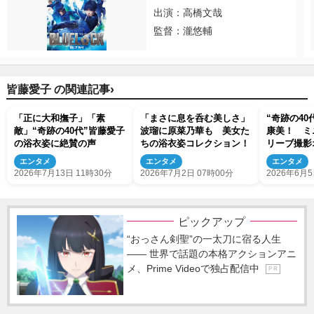
出演：高橋文哉
監督：瀧悠輔
›
皆藤愛子 の関連記事
「正に大和撫子」「素
「まさに息を呑む美しさ」
“奇跡の40
敵」“奇跡の40代”皆藤愛子
波瑠に原菜乃華も 美女た
康美！ ミ
の浴衣姿に絶賛の声
ちの浴衣姿コレクション！
リーブ撮影
反響
エンタメ
エンタメ
エンタメ
2026年7月13日 11時30分
2026年7月2日 07時00分
2026年6月5
ピックアップ
“おっさん剣聖”の一太刀に宿る人生
―― 世界で話題の本格アクションアニ
メ、Prime Videoで独占配信中
P R