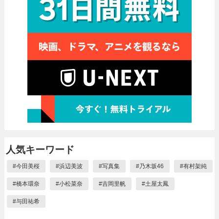
人気キーワード
#
今田美桜
#
浜辺美波
#
写真集
#
乃木坂46
#
有村架純
#
橋本環奈
#
小松菜奈
#
吉岡里帆
#
土屋太鳳
#
与田祐希