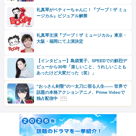
礼真琴がベティーちゃんに！『ブープ！ザ ミュ
ージカル』ビジュアル解禁
礼真琴主演『ブープ！ザ ミュージカル』東京・
大阪・福岡にて上演決定
【インタビュー】島袋寛子、SPEEDでの鮮烈デ
ビューから30年「楽しいこと、うれしいことも
あったけど大変だった（笑）」
“おっさん剣聖”の一太刀に宿る人生―― 世界で
話題の本格アクションアニメ、Prime Videoで
独占配信中
P R