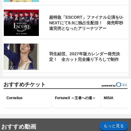
超特急「ESCORT」ファイナル公演をU-
NEXTにて8.9に独占生配信！ 発売即秒
速完売となったアリーナツアー
羽生結弦、2027年版カレンダー発売決
定！ 全カット完全撮り下ろしで制作
おすすめチケット
Cornelius
FortuneX ～王者への道～
MISIA
おすすめ動画
もっと見る