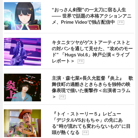
“おっさん剣聖”の一太刀に宿る人生
―― 世界で話題の本格アクションアニ
メ、Prime Videoで独占配信中
P R
キタニタツヤがゲストアーティストと
の対バンを通して見せた、“攻めのモー
ド” 「Hugs Vol.6」神戸公演＜ライブ
レポート＞
P R
主演・森七菜×長久允監督『炎上』 歌
舞伎町の過酷さときらきらを独特の映
像表現で描いた衝撃作＜出演者コラム
＞
P R
『トイ・ストーリー５』レビュー
「デジタルVSおもちゃ」の先にあ
る“時が流れても変わらないもの”に目
頭が熱くなる
P R