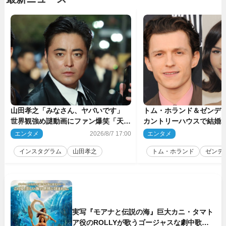
山田孝之「みなさん、ヤバいです」
トム・ホランド＆ゼンデ
世界観強め謎動画にファン爆笑「天才
カントリーハウスで結婚
だわ」
結婚指輪を身に着けたト
エンタメ
2026/8/7 17:00
エンタメ
2
チ
インスタグラム
山田孝之
トム・ホランド
ゼンデ
実写『モアナと伝説の海』巨大カニ・タマト
ア役のROLLYが歌うゴージャスな劇中歌