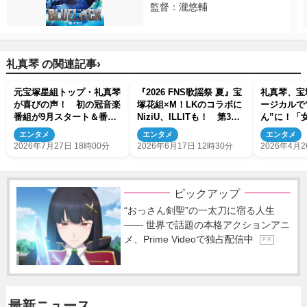
監督：瀧悠輔
›
礼真琴 の関連記事
元宝塚星組トップ・礼真琴
『2026 FNS歌謡祭 夏』宝
礼真琴、宝
が喜びの声！ 初の冠音楽
塚花組×M！LKのコラボに
ージカルで
番組が9月スタート＆番組
NiziU、ILLITも！ 第3弾
ん”に！「
ビジュアル公開
アーティスト解禁
つつ、男役
エンタメ
エンタメ
エンタメ
無駄にした
2026年7月27日 18時00分
2026年6月17日 12時30分
2026年4月2
ピックアップ
“おっさん剣聖”の一太刀に宿る人生
―― 世界で話題の本格アクションアニ
メ、Prime Videoで独占配信中
P R
最新ニュース