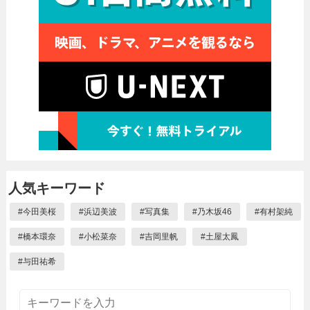
人気キーワード
#
今田美桜
#
浜辺美波
#
写真集
#
乃木坂46
#
有村架純
#
橋本環奈
#
小松菜奈
#
吉岡里帆
#
土屋太鳳
#
与田祐希