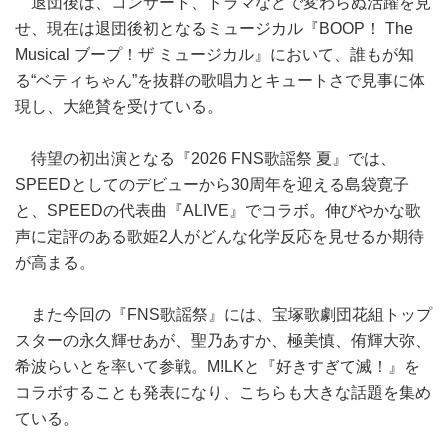
退団後は、コンサート、ドラマなどで変わらぬ活躍を見
せ、現在は退団後初となるミュージカル『BOOP！ The
Musical ブープ！ザ ミュージカル』において、誰もが知
る“ベティちゃん”を抜群の歌唱力とキュートさで見事に体
現し、大絶賛を受けている。
待望の初出演となる『2026 FNS歌謡祭 夏』では、
SPEEDとしてのデビューから30周年を迎える島袋寛子
と、SPEEDの代表曲『ALIVE』でコラボ。伸びやかな歌
声に定評のある歌姫2人がどんな化学反応を見せるか期待
が高まる。
また今回の『FNS歌謡祭』には、宝塚歌劇団花組トップ
スターの永久輝せあが、聖乃あすか、極美慎、侑輝大弥、
希波らいとを率いて参戦。M!LKと『好きすぎて滅！』を
コラボすることも発表になり、こちらも大きな話題を集め
ている。