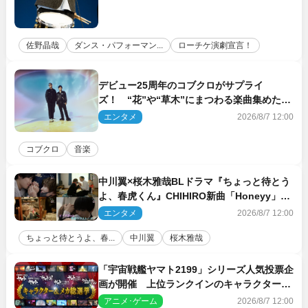
佐野晶哉
ダンス・パフォーマン...
ローチケ演劇宣言！
デビュー25周年のコブクロがサプライ
ズ！ “花”や“草木”にまつわる楽曲集めた新
コンセプトアルバムを“花の日”に配信リリー
エンタメ
2026/8/7 12:00
ス
コブクロ
音楽
中川翼×桜木雅哉BLドラマ『ちょっと待とう
よ、春虎くん』CHIHIRO新曲「Honeyy」が
ED主題歌に決定！
エンタメ
2026/8/7 12:00
ちょっと待とうよ、春...
中川翼
桜木雅哉
「宇宙戦艦ヤマト2199」シリーズ人気投票企
画が開催 上位ランクインのキャラクター＆
メカは新規描き下ろしイラストを制作
アニメ･ゲーム
2026/8/7 12:00