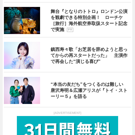
舞台『となりのトトロ』ロンドン公演
を観劇できる特別企画！ ローチケ
［旅行］海外航空券取扱スタート記念
で実施
P R
鎮西寿々歌「お芝居を辞めようと思っ
てからの再スタートだった」 主演作
で再会した“演じる喜び”
“本当の友だち”をつくるのは難しい
唐沢寿明＆広瀬アリスが『トイ・スト
ーリー５』を語る
[ADVERTISEMENT]