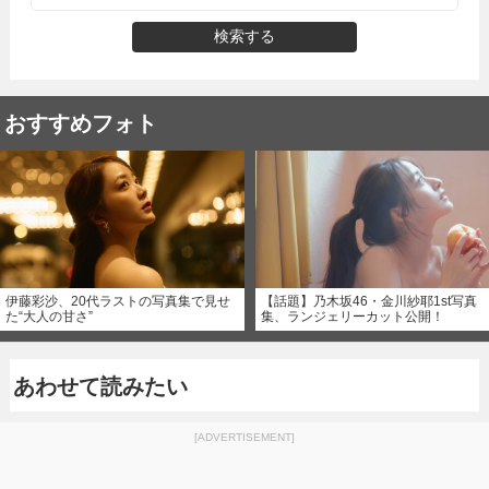
検索する
おすすめフォト
伊藤彩沙、20代ラストの写真集で見せ
【話題】乃木坂46・金川紗耶1st写真
た“大人の甘さ”
集、ランジェリーカット公開！
あわせて読みたい
[ADVERTISEMENT]