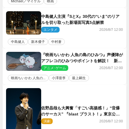
Michael／マイケル
映画
中島健人主演『SとX』30代の“いま”のリア
ルを切り取った新場面写真5点解禁
エンタメ
2026/8/7 12:00
中島健人
新木優子
中村蒼
『映画ちいかわ 人魚の島のひみつ』声優陣が
アフレコのひみつやポイントを解説！ 新カ
ットも到着
アニメ･ゲーム
2026/8/7 12:00
映画ちいかわ 人魚の...
小澤亜李
最上嗣生
佐野晶哉も大興奮「すごい高揚感！」“音爆
のサーカス” 『blast ブラスト！』東京公演
が開幕！
演劇
2026/8/7 12:00