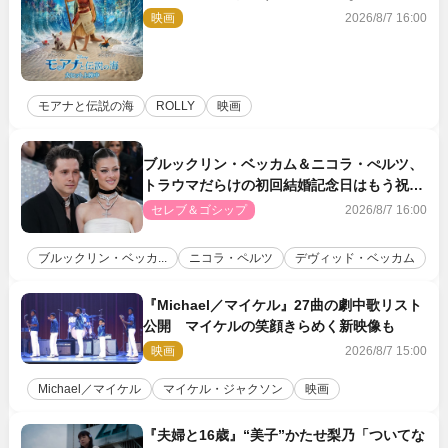
「シャイニー」本編映像解禁
映画
2026/8/7 16:00
モアナと伝説の海
ROLLY
映画
ブルックリン・ベッカム＆ニコラ・ぺルツ、
トラウマだらけの初回結婚記念日はもう祝わ
ない
セレブ＆ゴシップ
2026/8/7 16:00
ブルックリン・ベッカ...
ニコラ・ペルツ
デヴィッド・ベッカム
『Michael／マイケル』27曲の劇中歌リスト
公開 マイケルの笑顔きらめく新映像も
映画
2026/8/7 15:00
Michael／マイケル
マイケル・ジャクソン
映画
『夫婦と16歳』“美子”かたせ梨乃「ついてな