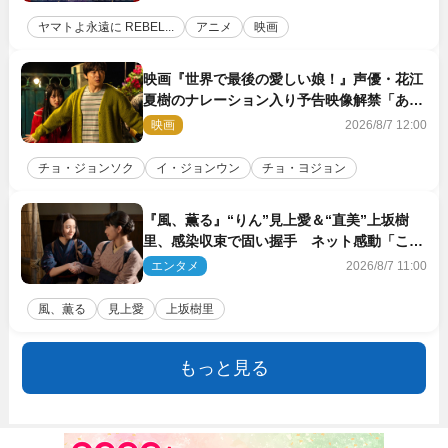
ヤマトよ永遠に REBEL...
アニメ
映画
映画『世界で最後の愛しい娘！』声優・花江
夏樹のナレーション入り予告映像解禁「あふ
れ出る温かさに涙が止まらない！」
映画
2026/8/7 12:00
チョ・ジョンソク
イ・ジョンウン
チョ・ヨジョン
『風、薫る』“りん”見上愛＆“直美”上坂樹
里、感染収束で固い握手 ネット感動「この
バディは最強」「アツい」
エンタメ
2026/8/7 11:00
風、薫る
見上愛
上坂樹里
もっと見る