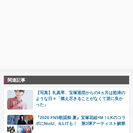
関連記事
【写真】礼真琴、宝塚退団からの4ヵ月は怒涛の
ような日々「燃え尽きることがなくて逆に良か
った」
『2026 FNS歌謡祭 夏』宝塚花組×M！LKのコラ
ボにNiziU、ILLITも！ 第3弾アーティスト解禁