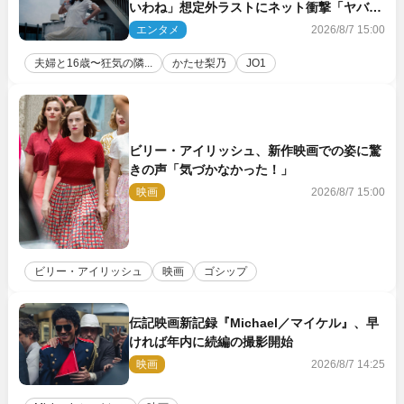
いわね」想定外ラストにネット衝撃「ヤバす
ぎ…」「怖えぇ」（ネタバレあり）
エンタメ
2026/8/7 15:00
夫婦と16歳〜狂気の隣...
かたせ梨乃
JO1
ビリー・アイリッシュ、新作映画での姿に驚
きの声「気づかなかった！」
映画
2026/8/7 15:00
ビリー・アイリッシュ
映画
ゴシップ
伝記映画新記録『Michael／マイケル』、早
ければ年内に続編の撮影開始
映画
2026/8/7 14:25