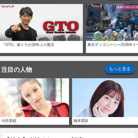
『GTO』連ドラが28年ぶり復活
東京ディズニーシー25周年イ
注目の人物
もっと見る
今田美桜
橋本環奈