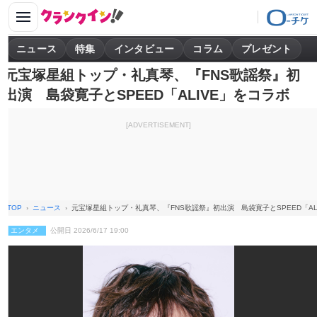
ニュース
特集
インタビュー
コラム
プレゼント
元宝塚星組トップ・礼真琴、『FNS歌謡祭』初
出演 島袋寛子とSPEED「ALIVE」をコラボ
[ADVERTISEMENT]
TOP
ニュース
元宝塚星組トップ・礼真琴、『FNS歌謡祭』初出演 島袋寛子とSPEED「AL
エンタメ
公開日 2026/6/17 19:00