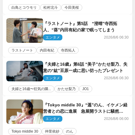
白鳥とコウモリ
松村北斗
今田美桜
『ラストノート』第5話 “澄晴”寺西拓
人、“葵”内田有紀の家で眠ってしまう
エンタメ
2026/8/6 06:30
ラストノート
内田有紀
寺西拓人
『夫婦と16歳』第6話 “美子”かたせ梨乃、失
意の“紘”豆原一成に思い切ったプレゼント
エンタメ
2026/8/6 06:30
夫婦と16歳〜狂気の隣...
かたせ梨乃
JO1
『Tokyo middle 30』“遥”のん、イケメン経
営者との恋に進展 急展開ラストに騒然
「え…いきなり」「嫌な予感」
エンタメ
2026/8/6 06:00
Tokyo middle 30
仲里依紗
のん