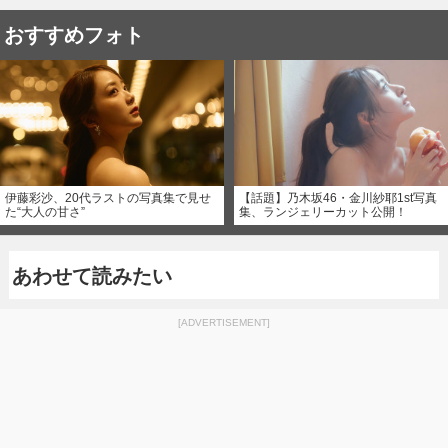
おすすめフォト
伊藤彩沙、20代ラストの写真集で見せ
【話題】乃木坂46・金川紗耶1st写真
た“大人の甘さ”
集、ランジェリーカット公開！
あわせて読みたい
[ADVERTISEMENT]