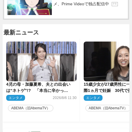
メ、Prime Videoで独占配信中
P R
最新ニュース
4児の母・加藤夏希、夫との出会い
15歳少女が27歳男性に
は“ネトゲ”!? 「本当に辛かっ
際1ヵ月で妊娠 30代で
た」“極寒プロポーズ”も告白
の衝撃半生
エンタメ
2026/8/6 11:30
エンタメ
2
ABEMA（旧AbemaTV）
ABEMA（旧AbemaTV）