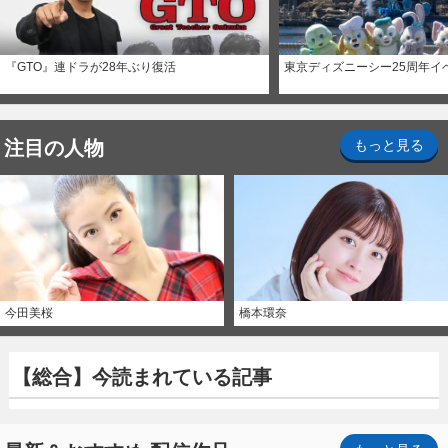
『GTO』連ドラが28年ぶり復活
東京ディズニーシー25周年イ
注目の人物
もっと見る
今田美桜
橋本環奈
【総合】今読まれている記事