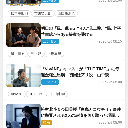
エンタメ
2026/8/6 10:00
松本幸四郎
市川染五郎
山口馬木也
明日の『風、薫る』“りん”見上愛、“黒川”平
埜生成からある提案を受ける
エンタメ
2026/8/6 08:15
風、薫る
見上愛
上坂樹里
『VIVANT』キャストが『THE TIME,』に毎
週金曜生出演 初回はアリ役・山中崇
エンタメ
2026/8/6 08:00
VIVANT
THE TIME，
山中崇
松村北斗＆今田美桜『白鳥とコウモリ』事件
に翻弄される2人の表情を切り取った場面写
真解禁
映画
2026/8/6 08:00