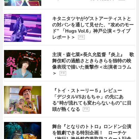
キタニタツヤがゲストアーティストと
の対バンを通して見せた、“攻めのモー
ド” 「Hugs Vol.6」神戸公演＜ライブ
レポート＞
P R
主演・森七菜×長久允監督『炎上』 歌
舞伎町の過酷さときらきらを独特の映
像表現で描いた衝撃作＜出演者コラム
＞
P R
『トイ・ストーリー５』レビュー
「デジタルVSおもちゃ」の先にあ
る“時が流れても変わらないもの”に目
頭が熱くなる
P R
舞台『となりのトトロ』ロンドン公演
を観劇できる特別企画！ ローチケ
［旅行］海外航空券取扱スタート記念