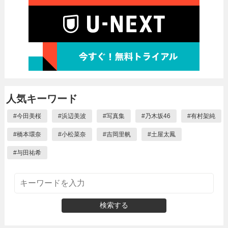
人気キーワード
#
今田美桜
#
浜辺美波
#
写真集
#
乃木坂46
#
有村架純
#
橋本環奈
#
小松菜奈
#
吉岡里帆
#
土屋太鳳
#
与田祐希
検索する