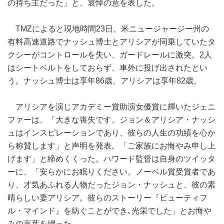
の持ち主だった」と、哀悼の意を表した。
TMZによると現地時間23日、米ニュージャージー州の
有料高速道路でナッシュ博士とアリシアが同乗していたタ
クシーがコントロールを失い、ガードレールに激突。2人
はシートベルトをしておらず、車外に投げ出されたとい
う。ナッシュ博士は享年86歳、アリシアは享年82歳。
アリシアを演じアカデミー賞助演女優賞に輝いたジェニ
ファーは、「大きな喪失です。ジョン＆アリシア・ナッシ
ュはインスピレーションであり、彼らの人生の功績を心か
ら称賛します」と声明を発表。「ご家族にお悔やみ申し上
げます」と締めくくった。ハワード監督は自身のツイッタ
ーに、「安らかにお眠りください。ノーベル賞受賞者であ
り、才気あふれる人物だったジョン・ナッシュと、彼の素
晴らしい妻アリシア。彼らのストーリー『ビューティフ
ル・マインド』を紡ぐことができ､光栄でした」とお悔や
みの言葉を綴った。