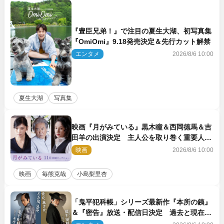
『豊臣兄弟！』で注目の夏生大湖、初写真集
『OmiOmi』9.18発売決定＆先行カット解禁
エンタメ
2026/8/6 10:00
夏生大湖
写真集
映画『月がみている』黒木瞳＆西岡徳馬＆吉
田羊の出演決定 主人公を取り巻く重要人物
を演じる
映画
2026/8/6 10:00
映画
毎熊克哉
小島梨里杏
「鬼平犯科帳」シリーズ最新作『本所の銕』
＆『密告』放送・配信日決定 過去と現在が
繋がるビジュアルも解禁