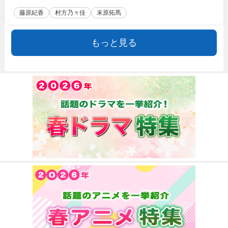
藤原紀香
村方乃々佳
末原拓馬
もっと見る