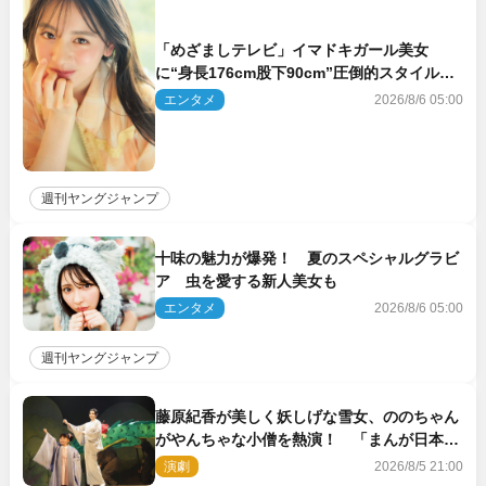
「めざましテレビ」イマドキガール美女
に“身長176cm股下90cm”圧倒的スタイルの
美女も ヤンジャン最新号
エンタメ
2026/8/6 05:00
週刊ヤングジャンプ
十味の魅力が爆発！ 夏のスペシャルグラビ
ア 虫を愛する新人美女も
エンタメ
2026/8/6 05:00
週刊ヤングジャンプ
藤原紀香が美しく妖しげな雪女、ののちゃん
がやんちゃな小僧を熱演！ 「まんが日本昔
ばなし」劇場開幕
演劇
2026/8/5 21:00