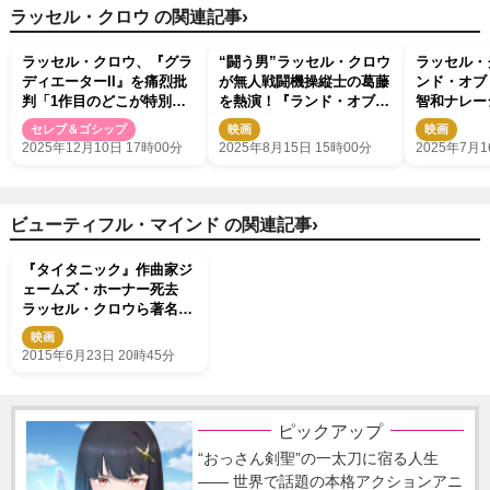
›
ラッセル・クロウ の関連記事
ラッセル・クロウ、『グラ
“闘う男”ラッセル・クロウ
ラッセル・
ディエーターII』を痛烈批
が無人戦闘機操縦士の葛藤
ンド・オブ
判「1作目のどこが特別だ
を熱演！『ランド・オブ・
智和ナレー
ったのか理解していない」
バッド』キャスト＆監督イ
像解禁！
セレブ＆ゴシップ
映画
映画
「実に残念な例」
ンタビュー映像解禁
2025年12月10日 17時00分
2025年8月15日 15時00分
2025年7月1
›
ビューティフル・マインド の関連記事
『タイタニック』作曲家ジ
ェームズ・ホーナー死去
ラッセル・クロウら著名人
が哀悼
映画
2015年6月23日 20時45分
ピックアップ
“おっさん剣聖”の一太刀に宿る人生
―― 世界で話題の本格アクションアニ