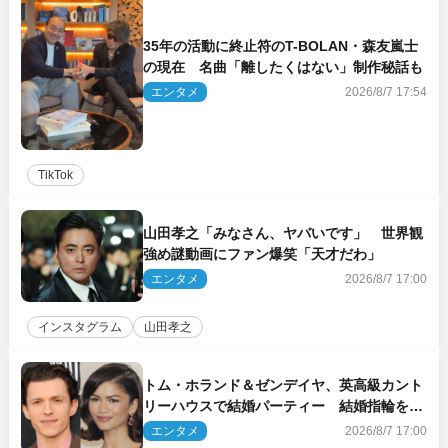
35年の活動に終止符のT-BOLAN・森友嵐士
の現在 名曲「離したくはない」制作秘話も
エンタメ
2026/8/7 17:54
TikTok
山田孝之「みなさん、ヤバいです」 世界観
強め謎動画にファン爆笑「天才だわ」
エンタメ
2026/8/7 17:00
インスタグラム
山田孝之
トム・ホランド＆ゼンデイヤ、英高級カント
リーハウスで結婚パーティー 結婚指輪を身
に着けたトムも初キャッチ
エンタメ
2026/8/7 17:00