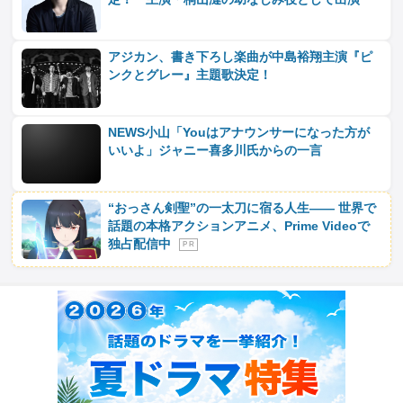
アジカン、書き下ろし楽曲が中島裕翔主演『ピ
ンクとグレー』主題歌決定！
NEWS小山「Youはアナウンサーになった方が
いいよ」ジャニー喜多川氏からの一言
“おっさん剣聖”の一太刀に宿る人生―― 世界で
話題の本格アクションアニメ、Prime Videoで
独占配信中
P R