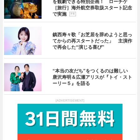
を観劇できる特別企画！ ローチケ
［旅行］海外航空券取扱スタート記念
で実施
P R
鎮西寿々歌「お芝居を辞めようと思っ
てからの再スタートだった」 主演作
で再会した“演じる喜び”
“本当の友だち”をつくるのは難しい
唐沢寿明＆広瀬アリスが『トイ・スト
ーリー５』を語る
[ADVERTISEMENT]