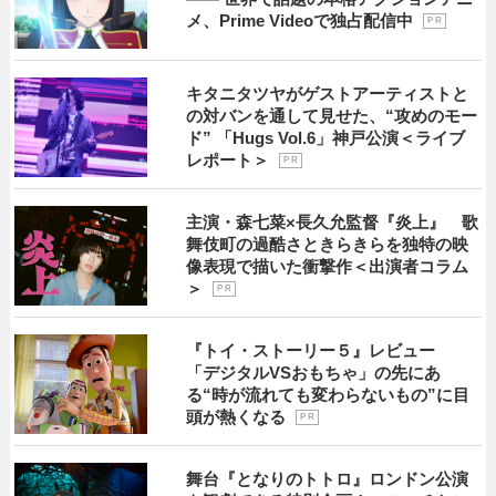
メ、Prime Videoで独占配信中
P R
キタニタツヤがゲストアーティストと
の対バンを通して見せた、“攻めのモー
ド” 「Hugs Vol.6」神戸公演＜ライブ
レポート＞
P R
主演・森七菜×長久允監督『炎上』 歌
舞伎町の過酷さときらきらを独特の映
像表現で描いた衝撃作＜出演者コラム
＞
P R
『トイ・ストーリー５』レビュー
「デジタルVSおもちゃ」の先にあ
る“時が流れても変わらないもの”に目
頭が熱くなる
P R
舞台『となりのトトロ』ロンドン公演