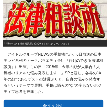
※「行列のできる法律相談所」公式サイトのスクリーンショット
アイドルグループNEWSの手越祐也が、6日放送の日本
テレビ系列のトークバラエティ番組『行列のできる法律相
談所』に出演。この日「2015年、今年の顔が大集合！人
気者のリアルな悩み発表します！」SPと題し、各界の“今
年の顔”であるゲストの活躍ぶりと、自身の悩みを発表す
るというテーマで展開。手越は悩みの“な”の字もないポジ
ティブ思考を披露した。
全文を読む