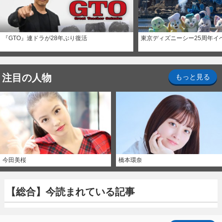
『GTO』連ドラが28年ぶり復活
東京ディズニーシー25周年イ
注目の人物
もっと見る
今田美桜
橋本環奈
【総合】今読まれている記事