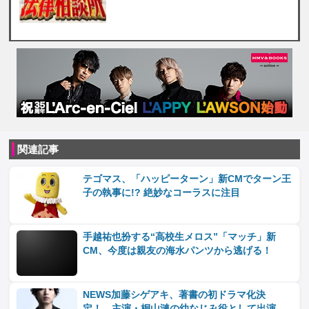
関連記事
テゴマス、「ハッピーターン」新CMでターン王
子の執事に!? 絶妙なコーラスに注目
手越祐也扮する“高校生メロス”「マッチ」新
CM、今度は親友の海水パンツから逃げる！
NEWS加藤シゲアキ、著書の初ドラマ化決
定！ 主演・桐山漣の幼なじみ役として出演