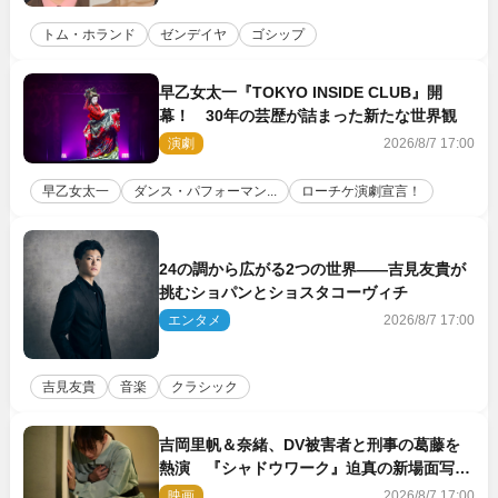
トム・ホランド
ゼンデイヤ
ゴシップ
早乙女太一『TOKYO INSIDE CLUB』開
幕！ 30年の芸歴が詰まった新たな世界観
演劇
2026/8/7 17:00
早乙女太一
ダンス・パフォーマン...
ローチケ演劇宣言！
24の調から広がる2つの世界――吉見友貴が
挑むショパンとショスタコーヴィチ
エンタメ
2026/8/7 17:00
吉見友貴
音楽
クラシック
吉岡里帆＆奈緒、DV被害者と刑事の葛藤を
熱演 『シャドウワーク』迫真の新場面写真
公開
映画
2026/8/7 17:00