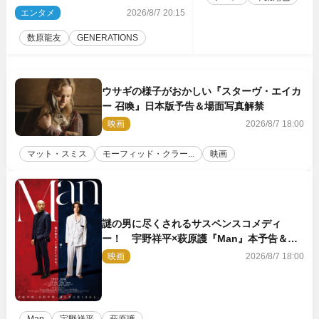
た瞬間を、音に乗せてお届けできれ
エンタメ
2026/8/7 20:15
ば」
数原龍友
GENERATIONS
ウサギの様子がおかしい『スターヴ・エイカ
ー 召喚』日本版予告＆場面写真解禁
映画
2026/8/7 18:00
マット・スミス
モーフィッド・クラー...
映画
謎の男に尽くされるサスペンスコメディ
ー！ 宇野祥平×萩原護『Man』本予告＆新
ビジュアル解禁
映画
2026/8/7 18:00