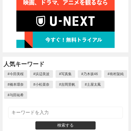
人気キーワード
#
今田美桜
#
浜辺美波
#
写真集
#
乃木坂46
#
有村架純
#
橋本環奈
#
小松菜奈
#
吉岡里帆
#
土屋太鳳
#
与田祐希
検索する