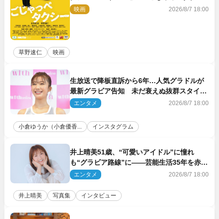
ー』10月公開＆予告解禁
映画
2026/8/7 18:00
草野速仁
映画
生放送で降板直訴から6年…人気グラドルが
最新グラビア告知 未だ衰えぬ抜群スタイル
に反響
エンタメ
2026/8/7 18:00
小倉ゆうか（小倉優香...
インスタグラム
井上晴美51歳、“可愛いアイドル”に憧れ
も“グラビア路線”に――芸能生活35年を赤
裸々に語る 27年ぶりに写真集発売
エンタメ
2026/8/7 18:00
井上晴美
写真集
インタビュー