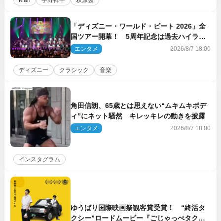
Man
宇野祥平
萩原護
「ディズニー・ワールド・ビート 2026」全
国ツアー開幕！ 5周年記念は過去ハイライ
ト＆クルーズ旅を大満喫！【潜入レポート】
エンタメ
2026/8/7 18:00
ディズニー
クラシック
音楽
角田信朗、65歳とは思えない“ムキムキボデ
ィ”にネット騒然 キレッキレの動きを披露
エンタメ
2026/8/7 18:00
インスタグラム
ゆうばり国際映画祭観客賞受賞！ “終活タ
クシー”ロードムービー『ごじゃっぺタクシ