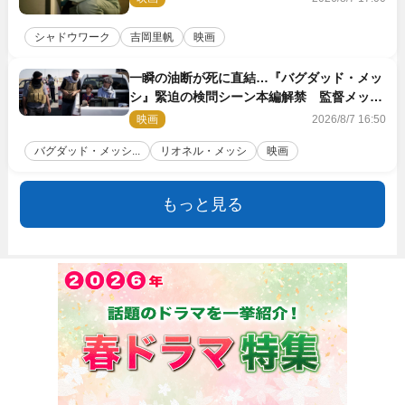
シャドウワーク
吉岡里帆
映画
一瞬の油断が死に直結…『バグダッド・メッ
シ』緊迫の検問シーン本編解禁 監督メッセ
ージも到着
映画
2026/8/7 16:50
バグダッド・メッシ...
リオネル・メッシ
映画
もっと見る