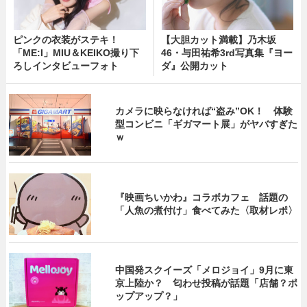
ピンクの衣装がステキ！
【大胆カット満載】乃木坂
「ME:I」MIU＆KEIKO撮り下
46・与田祐希3rd写真集『ヨー
ろしインタビューフォト
ダ』公開カット
カメラに映らなければ“盗み”OK！ 体験
型コンビニ「ギガマート展」がヤバすぎた
ｗ
『映画ちいかわ』コラボカフェ 話題の
「人魚の煮付け」食べてみた〈取材レポ〉
中国発スクイーズ「メロジョイ」9月に東
京上陸か？ 匂わせ投稿が話題「店舗？ポ
ップアップ？」