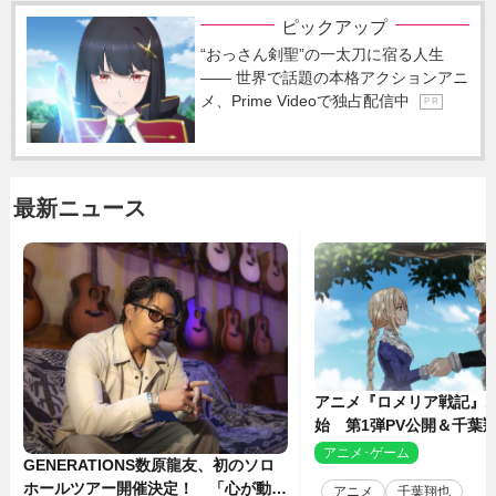
ピックアップ
“おっさん剣聖”の一太刀に宿る人生
―― 世界で話題の本格アクションアニ
メ、Prime Videoで独占配信中
P R
最新ニュース
アニメ『ロメリア戦記』1
始 第1弾PV公開＆千葉
ャスト4人を発表
アニメ･ゲーム
2
GENERATIONS数原龍友、初のソロ
ホールツアー開催決定！ 「心が動い
アニメ
千葉翔也