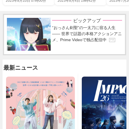
2023年8月10日 07時00分
2023年8月4日 19時42分
2023年7月2
ピックアップ
“おっさん剣聖”の一太刀に宿る人生
―― 世界で話題の本格アクションアニ
メ、Prime Videoで独占配信中
P R
最新ニュース