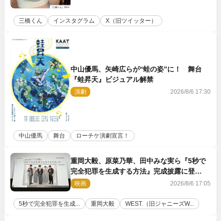
三橋くん
インスタグラム
X（旧ツイッター）
中山優馬、矢崎広らが“蛙の姿”に！ 舞台
『蛙昇天』ビジュアル解禁
演劇
2026/8/6 17:30
中山優馬
舞台
ローチケ演劇宣言！
重岡大毅、原菜乃華、田中みな実ら『5秒で
完全犯罪を生成する方法』完成披露に登
壇！ それぞれのAI活用術も発表
映画
2026/8/6 17:05
5秒で完全犯罪を生成...
重岡大毅
WEST.（旧ジャニーズW...