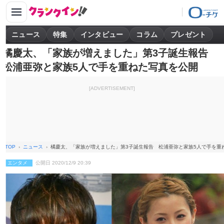
ニュース
特集
インタビュー
コラム
プレゼント
橘慶太、「家族が増えました」第3子誕生報告
松浦亜弥と家族5人で手を重ねた写真を公開
[ADVERTISEMENT]
TOP
ニュース
橘慶太、「家族が増えました」第3子誕生報告 松浦亜弥と家族5人で手を重
エンタメ
公開日 2020/12/9 20:39