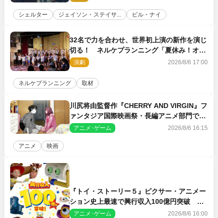
シェルター
ジェイソン・ステイサ...
ビル・ナイ
32名で力を合わせ、世界初上演の新作を演じ
切る！ ネルケプランニング「夏休み！オ
ン・ワークショップ2026」レポート【最終
演劇
2026/8/6 17:00
日】
ネルケプランニング
取材
川尻将由監督作『CHERRY AND VIRGIN』フ
ァンタジア国際映画祭・長編アニメ部門で観
客賞・金賞受賞！
アニメ･ゲーム
2026/8/6 16:15
アニメ
映画
『トイ・ストーリー５』ピクサー・アニメー
ション史上最速で興行収入100億円突破 シ
リーズNo.1興収が目前
アニメ･ゲーム
2026/8/6 16:00