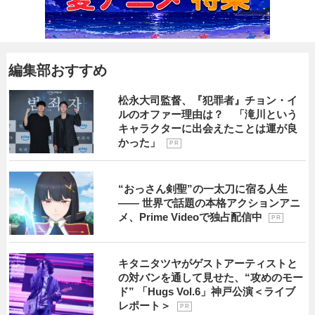
編集部おすすめ
松永大司監督、『犯罪者』チョン・イ
ルのオファー理由は？ 「滝川という
キャラクターに出会えたことは運が良
かった」
P R
“おっさん剣聖”の一太刀に宿る人生
―― 世界で話題の本格アクションアニ
メ、Prime Videoで独占配信中
P R
キタニタツヤがゲストアーティストと
の対バンを通して見せた、“攻めのモー
ド” 「Hugs Vol.6」神戸公演＜ライブ
レポート＞
P R