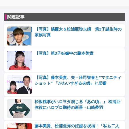
関連記事
【写真】橘慶太＆松浦亜弥夫婦 第2子誕生時の
家族写真
【写真】第3子妊娠中の藤本美貴
【写真】藤本美貴、夫・庄司智春と“マタニティ
ショット” 「かわいすぎる夫婦」と反響
松坂桃李がハロヲタ演じる『あの頃。』 松浦亜
弥役にハロプロ期待の新星・山崎夢羽
藤本美貴、松浦亜弥の妊娠を祝福！「私も二人