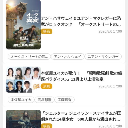
アン・ハサウェイ＆ユアン・マクレガーに恐
竜がロックオン？ 『オークストリートの異
変』新ビジュアル＆本編映像初解禁
映画
2026/8/6 17:00
オークストリートの異...
アン・ハサウェイ
ユアン・マクレガー
本仮屋ユイカが歌う！ 『昭和歌謡劇 歌の銀
座パラダイス♪』11月より上演決定
演劇
2026/8/6 17:00
本仮屋ユイカ
高垣彩陽
工藤晴香
『シェルター』ジェイソン・ステイサムが圧
倒された14歳少女 500人超から選出された
新鋭ボディ・レイ・ブレスナックとは
映画
2026/8/6 17:00