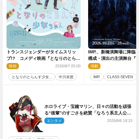
トランスジェンダーがタイムスリッ
IMP.、新橋演舞場に降臨
プ!? コメディ映画『となりのとらん
構成・演出の主演舞台『IM
す少女ちゃん』11.7公開決定
上演決定
映画
2026/8/7 05:00
演劇
2
となりのとらんす少女...
中川未悠
IMP.
CLASS SEVEN
ホロライブ・宝鐘マリン、日々の活動を頑張
る“後輩”のすごさを絶賛「なろう系主人公ま
である」
エンタメ
2026/8/6 18:15