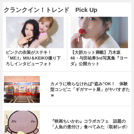
クランクイン！トレンド Pick Up
ピンクの衣装がステキ！
【大胆カット満載】乃木坂
「ME:I」MIU＆KEIKO撮り下
46・与田祐希3rd写真集『ヨー
ろしインタビューフォト
ダ』公開カット
カメラに映らなければ“盗み”OK！ 体験
型コンビニ「ギガマート展」がヤバすぎた
ｗ
『映画ちいかわ』コラボカフェ 話題の
「人魚の煮付け」食べてみた〈取材レポ〉