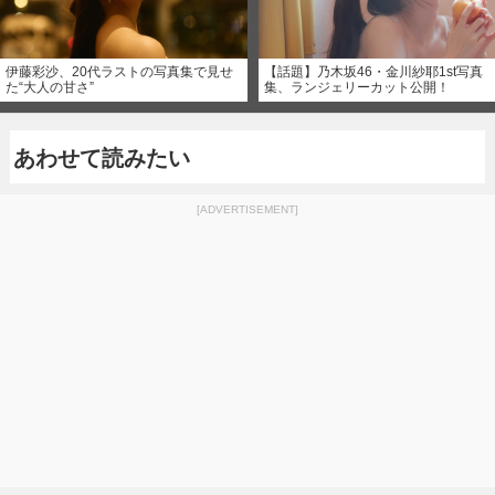
伊藤彩沙、20代ラストの写真集で見せ
【話題】乃木坂46・金川紗耶1st写真
た“大人の甘さ”
集、ランジェリーカット公開！
あわせて読みたい
[ADVERTISEMENT]