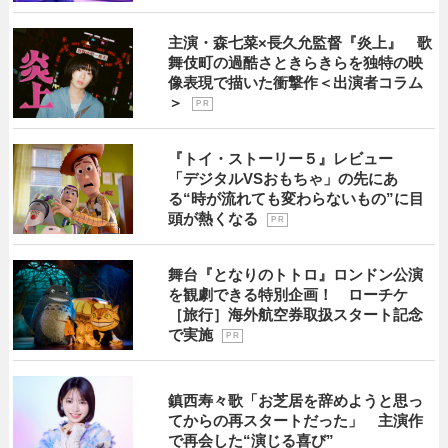
主演・森七菜×長久允監督『炎上』 歌
舞伎町の過酷さときらきらを独特の映
像表現で描いた衝撃作＜出演者コラム
＞
P R
『トイ・ストーリー５』レビュー
「デジタルVSおもちゃ」の先にあ
る“時が流れても変わらないもの”に目
頭が熱くなる
P R
舞台『となりのトトロ』ロンドン公演
を観劇できる特別企画！ ローチケ
［旅行］海外航空券取扱スタート記念
で実施
P R
鎮西寿々歌「お芝居を辞めようと思っ
てからの再スタートだった」 主演作
で再会した“演じる喜び”