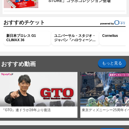
STORE」コラボコレクション登場
おすすめチケット
新日本プロレス G1
ユニバーサル・スタジオ・
Cornelius
CLIMAX 36
ジャパン「ハロウィーン・
ホラー・ナイト ～オール
ナイト～パス」
おすすめ動画
もっと見る
『GTO』連ドラが28年ぶり復活
東京ディズニーシー25周年イ