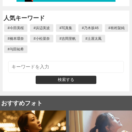
人気キーワード
#
今田美桜
#
浜辺美波
#
写真集
#
乃木坂46
#
有村架純
#
橋本環奈
#
小松菜奈
#
吉岡里帆
#
土屋太鳳
#
与田祐希
検索する
おすすめフォト