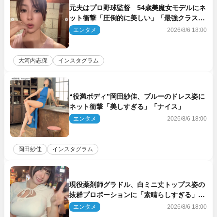
元夫はプロ野球監督 54歳美魔女モデルにネ
ット衝撃「圧倒的に美しい」「最強クラス」
「うっとり」
エンタメ
2026/8/6 18:00
大河内志保
インスタグラム
“役満ボディ”岡田紗佳、ブルーのドレス姿に
ネット衝撃「美しすぎる」「ナイス」
エンタメ
2026/8/6 18:00
岡田紗佳
インスタグラム
現役薬剤師グラドル、白ミニ丈トップス姿の
抜群プロポーションに「素晴らしすぎる」
「すっっっご！」とネット絶賛
エンタメ
2026/8/6 18:00