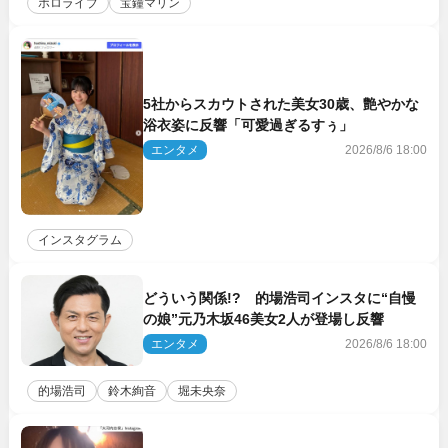
ホロライブ
宝鐘マリン
5社からスカウトされた美女30歳、艶やかな
浴衣姿に反響「可愛過ぎるすぅ」
エンタメ
2026/8/6 18:00
インスタグラム
どういう関係!? 的場浩司インスタに“自慢
の娘”元乃木坂46美女2人が登場し反響
エンタメ
2026/8/6 18:00
的場浩司
鈴木絢音
堀未央奈