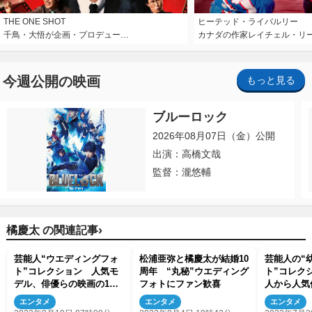
THE ONE SHOT
ヒーテッド・ライバルリー
千鳥・大悟が企画・プロデュー…
カナダの作家レイチェル・リ
今週公開の映画
もっと見る
ブルーロック
2026年08月07日（金）公開
出演：高橋文哉
監督：瀧悠輔
›
橘慶太 の関連記事
芸能人“ウエディングフォ
松浦亜弥と橘慶太が結婚10
芸能人の“
ト”コレクション 人気モ
周年 “丸秘”ウエディング
ト”コレク
デル、俳優らの映画の1シ
フォトにファン歓喜
人から人気
ーンのような写真
まで
エンタメ
エンタメ
エンタメ