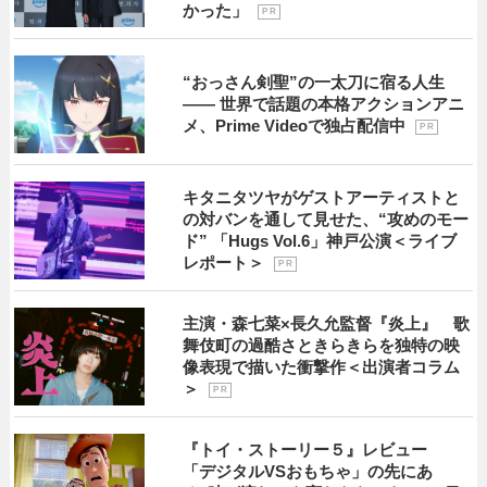
かった」
P R
“おっさん剣聖”の一太刀に宿る人生
―― 世界で話題の本格アクションアニ
メ、Prime Videoで独占配信中
P R
キタニタツヤがゲストアーティストと
の対バンを通して見せた、“攻めのモー
ド” 「Hugs Vol.6」神戸公演＜ライブ
レポート＞
P R
主演・森七菜×長久允監督『炎上』 歌
舞伎町の過酷さときらきらを独特の映
像表現で描いた衝撃作＜出演者コラム
＞
P R
『トイ・ストーリー５』レビュー
「デジタルVSおもちゃ」の先にあ