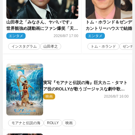
山田孝之「みなさん、ヤバいです」
トム・ホランド＆ゼンデ
世界観強め謎動画にファン爆笑「天才
カントリーハウスで結婚
だわ」
結婚指輪を身に着けたト
エンタメ
2026/8/7 17:00
エンタメ
2
チ
インスタグラム
山田孝之
トム・ホランド
ゼンデ
実写『モアナと伝説の海』巨大カニ・タマト
ア役のROLLYが歌うゴージャスな劇中歌
「シャイニー」本編映像解禁
映画
2026/8/7 16:00
モアナと伝説の海
ROLLY
映画