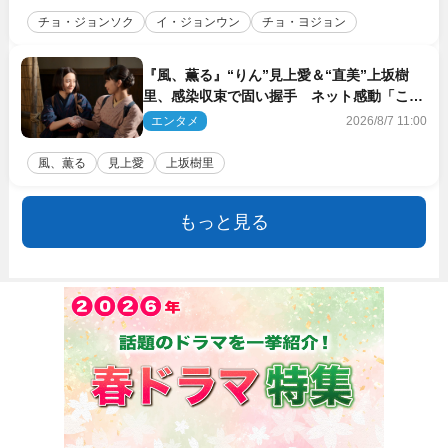
チョ・ジョンソク
イ・ジョンウン
チョ・ヨジョン
『風、薫る』“りん”見上愛＆“直美”上坂樹
里、感染収束で固い握手 ネット感動「この
バディは最強」「アツい」
エンタメ
2026/8/7 11:00
風、薫る
見上愛
上坂樹里
もっと見る