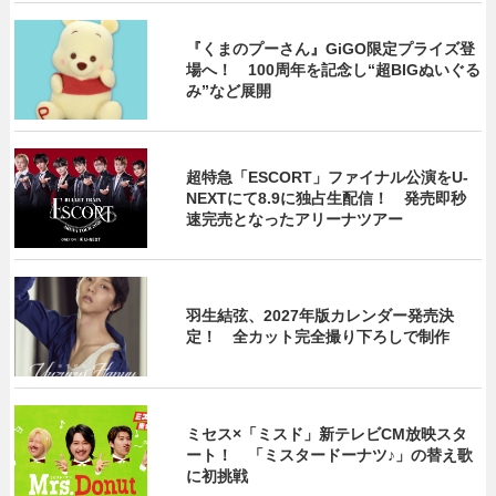
『くまのプーさん』GiGO限定プライズ登
場へ！ 100周年を記念し“超BIGぬいぐる
み”など展開
超特急「ESCORT」ファイナル公演をU-
NEXTにて8.9に独占生配信！ 発売即秒
速完売となったアリーナツアー
羽生結弦、2027年版カレンダー発売決
定！ 全カット完全撮り下ろしで制作
ミセス×「ミスド」新テレビCM放映スタ
ート！ 「ミスタードーナツ♪」の替え歌
に初挑戦