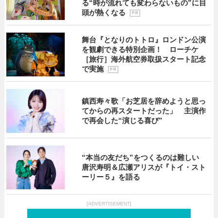
る“時が流れても変わらないもの”に目
頭が熱くなる
P R
舞台『となりのトトロ』ロンドン公演
を観劇できる特別企画！ ローチケ
［旅行］海外航空券取扱スタート記念
で実施
P R
鎮西寿々歌「お芝居を辞めようと思っ
てからの再スタートだった」 主演作
で再会した“演じる喜び”
“本当の友だち”をつくるのは難しい
唐沢寿明＆広瀬アリスが『トイ・スト
ーリー５』を語る
[ADVERTISEMENT]