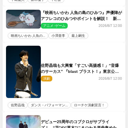
『映画ちいかわ 人魚の島のひみつ』声優陣が
アフレコのひみつやポイントを解説！ 新カ
ットも到着
アニメ･ゲーム
2026/8/7 12:00
映画ちいかわ 人魚の...
小澤亜李
最上嗣生
佐野晶哉も大興奮「すごい高揚感！」“音爆
のサーカス” 『blast ブラスト！』東京公演
が開幕！
演劇
2026/8/7 12:00
佐野晶哉
ダンス・パフォーマン...
ローチケ演劇宣言！
デビュー25周年のコブクロがサプライ
ズ！ “花”や“草木”にまつわる楽曲集めた新