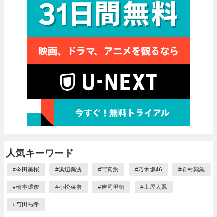
人気キーワード
#
今田美桜
#
浜辺美波
#
写真集
#
乃木坂46
#
有村架純
#
橋本環奈
#
小松菜奈
#
吉岡里帆
#
土屋太鳳
#
与田祐希