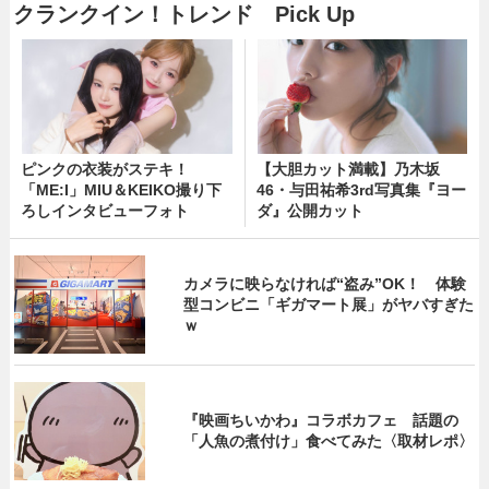
クランクイン！トレンド Pick Up
ピンクの衣装がステキ！
【大胆カット満載】乃木坂
「ME:I」MIU＆KEIKO撮り下
46・与田祐希3rd写真集『ヨー
ろしインタビューフォト
ダ』公開カット
カメラに映らなければ“盗み”OK！ 体験
型コンビニ「ギガマート展」がヤバすぎた
ｗ
『映画ちいかわ』コラボカフェ 話題の
「人魚の煮付け」食べてみた〈取材レポ〉