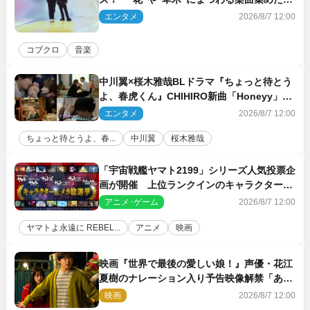
コンセプトアルバムを“花の日”に配信リリー
エンタメ
2026/8/7 12:00
ス
コブクロ
音楽
中川翼×桜木雅哉BLドラマ『ちょっと待とう
よ、春虎くん』CHIHIRO新曲「Honeyy」が
ED主題歌に決定！
エンタメ
2026/8/7 12:00
ちょっと待とうよ、春...
中川翼
桜木雅哉
「宇宙戦艦ヤマト2199」シリーズ人気投票企
画が開催 上位ランクインのキャラクター＆
メカは新規描き下ろしイラストを制作
アニメ･ゲーム
2026/8/7 12:00
ヤマトよ永遠に REBEL...
アニメ
映画
映画『世界で最後の愛しい娘！』声優・花江
夏樹のナレーション入り予告映像解禁「あふ
れ出る温かさに涙が止まらない！」
映画
2026/8/7 12:00