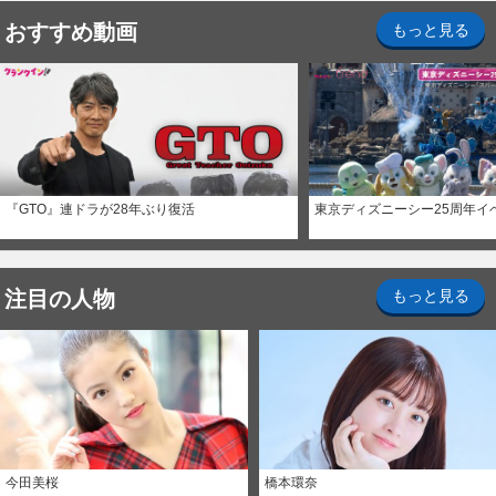
おすすめ動画
もっと見る
『GTO』連ドラが28年ぶり復活
東京ディズニーシー25周年イ
注目の人物
もっと見る
今田美桜
橋本環奈