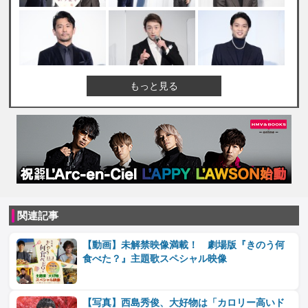
もっと見る
関連記事
【動画】未解禁映像満載！ 劇場版『きのう何
食べた？』主題歌スペシャル映像
【写真】西島秀俊、大好物は「カロリー高いド