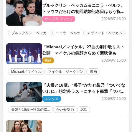
ブルックリン・ベッカム＆ニコラ・ぺルツ、
トラウマだらけの初回結婚記念日はもう祝わ
ない
セレブ＆ゴシップ
2026/8/7 16:00
ブルックリン・ベッカ...
ニコラ・ペルツ
デヴィッド・ベッカム
『Michael／マイケル』27曲の劇中歌リスト
公開 マイケルの笑顔きらめく新映像も
映画
2026/8/7 15:00
Michael／マイケル
マイケル・ジャクソン
映画
『夫婦と16歳』“美子”かたせ梨乃「ついてな
いわね」想定外ラストにネット衝撃「ヤバす
ぎ…」「怖えぇ」（ネタバレあり）
エンタメ
2026/8/7 15:00
夫婦と16歳〜狂気の隣...
かたせ梨乃
JO1