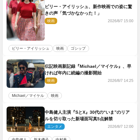
ビリー・アイリッシュ、新作映画での姿に驚
きの声「気づかなかった！」
映画
2026/8/7 15:00
ビリー・アイリッシュ
映画
ゴシップ
伝記映画新記録『Michael／マイケル』、早
ければ年内に続編の撮影開始
映画
2026/8/7 14:25
Michael／マイケル
映画
中島健人主演『SとX』30代の“いま”のリア
ルを切り取った新場面写真5点解禁
エンタメ
2026/8/7 12:00
中島健人
新木優子
中村蒼