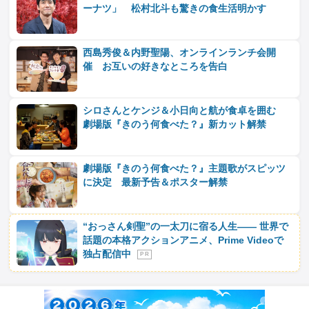
ーナツ」 松村北斗も驚きの食生活明かす
西島秀俊＆内野聖陽、オンラインランチ会開
催 お互いの好きなところを告白
シロさんとケンジ＆小日向と航が食卓を囲む
劇場版『きのう何食べた？』新カット解禁
劇場版『きのう何食べた？』主題歌がスピッツ
に決定 最新予告＆ポスター解禁
“おっさん剣聖”の一太刀に宿る人生―― 世界で
話題の本格アクションアニメ、Prime Videoで
独占配信中
P R