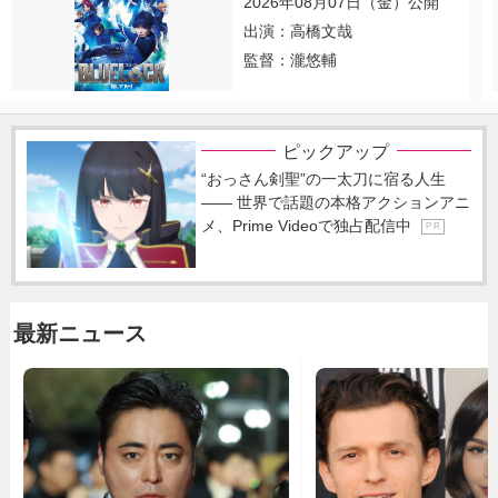
2026年08月07日（金）公開
出演：高橋文哉
監督：瀧悠輔
ピックアップ
“おっさん剣聖”の一太刀に宿る人生
―― 世界で話題の本格アクションアニ
メ、Prime Videoで独占配信中
P R
最新ニュース