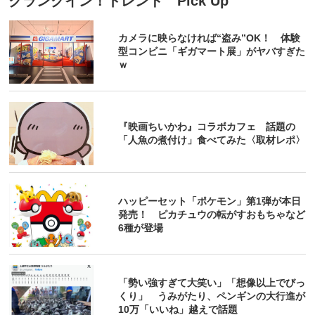
クランクイン！トレンド Pick Up
カメラに映らなければ“盗み”OK！ 体験
型コンビニ「ギガマート展」がヤバすぎた
ｗ
『映画ちいかわ』コラボカフェ 話題の
「人魚の煮付け」食べてみた〈取材レポ〉
ハッピーセット「ポケモン」第1弾が本日
発売！ ピカチュウの転がすおもちゃなど
6種が登場
「勢い強すぎて大笑い」「想像以上でびっ
くり」 うみがたり、ペンギンの大行進が
10万「いいね」越えで話題