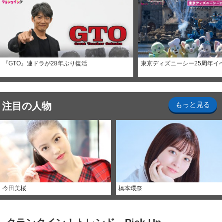
『GTO』連ドラが28年ぶり復活
東京ディズニーシー25周年イ
注目の人物
もっと見る
今田美桜
橋本環奈