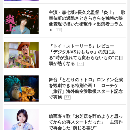
主演・森七菜×長久允監督『炎上』 歌
舞伎町の過酷さときらきらを独特の映
像表現で描いた衝撃作＜出演者コラム
＞
P R
『トイ・ストーリー５』レビュー
「デジタルVSおもちゃ」の先にあ
る“時が流れても変わらないもの”に目
頭が熱くなる
P R
舞台『となりのトトロ』ロンドン公演
を観劇できる特別企画！ ローチケ
［旅行］海外航空券取扱スタート記念
で実施
P R
鎮西寿々歌「お芝居を辞めようと思っ
てからの再スタートだった」 主演作
で再会した“演じる喜び”