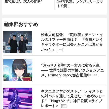
集で見せた“大人の甘さ”
1st写真集、ランジェリーカッ
ト公開！
編集部おすすめ
松永大司監督、『犯罪者』チョン・イ
ルのオファー理由は？ 「滝川という
キャラクターに出会えたことは運が良
かった」
P R
“おっさん剣聖”の一太刀に宿る人生
―― 世界で話題の本格アクションアニ
メ、Prime Videoで独占配信中
P R
キタニタツヤがゲストアーティストと
の対バンを通して見せた、“攻めのモー
ド” 「Hugs Vol.6」神戸公演＜ライブ
レポート＞
P R