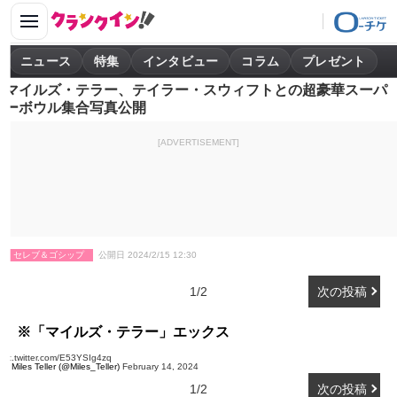
ニュース
特集
インタビュー
コラム
プレゼント
マイルズ・テラー、テイラー・スウィフトとの超豪華スーパ
ーボウル集合写真公開
[ADVERTISEMENT]
セレブ＆ゴシップ
公開日 2024/2/15 12:30
1/2
次の投稿
※「マイルズ・テラー」エックス
pic.twitter.com/E53YSIg4zq
— Miles Teller (@Miles_Teller)
February 14, 2024
1/2
次の投稿