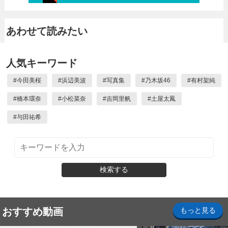
あわせて読みたい
人気キーワード
#
今田美桜
#
浜辺美波
#
写真集
#
乃木坂46
#
有村架純
#
橋本環奈
#
小松菜奈
#
吉岡里帆
#
土屋太鳳
#
与田祐希
検索する
おすすめ動画
もっと見る