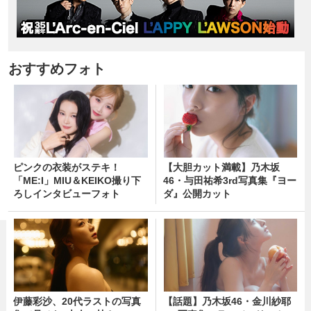
おすすめフォト
ピンクの衣装がステキ！
【大胆カット満載】乃木坂
「ME:I」MIU＆KEIKO撮り下
46・与田祐希3rd写真集『ヨー
ろしインタビューフォト
ダ』公開カット
伊藤彩沙、20代ラストの写真
【話題】乃木坂46・金川紗耶