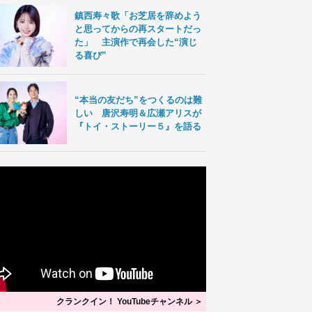
鎮西寿々歌「お芝居を辞めよう
と思ってからの再スタートだっ
た」 主演作で再会した“演じ
る喜び”
“本当の友だち”をつくるのは難
しい 唐沢寿明＆広瀬アリスが
『トイ・ストーリー５』を語る
クランクイン！ YouTubeチャンネル ＞