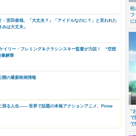
松
フ
イ・宮田俊哉、「大丈夫？」「アイドルなのに？」と言われた
に
きみは大丈夫」
』ケイリー・フレミング＆クラシンスキー監督が力説！ “空想
映像解禁
公開の最新映画情報
に宿る人生―― 世界で話題の本格アクションアニメ、Prime
“
で
で