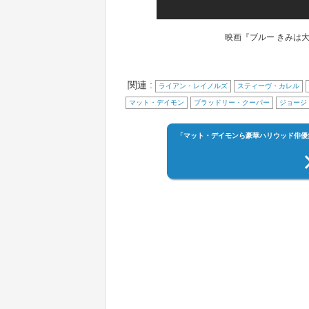
映画『ブルー きみは
関連 :
ライアン・レイノルズ
スティーヴ・カレル
マット・デイモン
ブラッドリー・クーパー
ジョージ
「マット・デイモンら豪華ハリウッド俳優