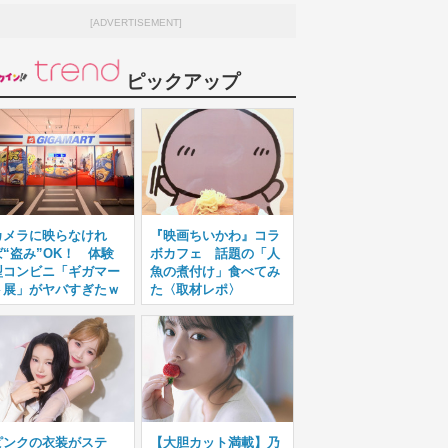
[ADVERTISEMENT]
ピックアップ
カメラに映らなけれ
『映画ちいかわ』コラ
ば“盗み”OK！ 体験
ボカフェ 話題の「人
型コンビニ「ギガマー
魚の煮付け」食べてみ
ト展」がヤバすぎたｗ
た〈取材レポ〉
ピンクの衣装がステ
【大胆カット満載】乃