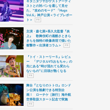
キタニタツヤがゲストアーティ
ストとの対バンを通して見せ
た、“攻めのモード” 「Hugs
Vol.6」神戸公演＜ライブレポー
ト＞
P R
主演・森七菜×長久允監督『炎
上』 歌舞伎町の過酷さときら
きらを独特の映像表現で描いた
衝撃作＜出演者コラム＞
P R
『トイ・ストーリー５』レビュ
ー 「デジタルVSおもちゃ」の
先にある“時が流れても変わら
ないもの”に目頭が熱くなる
P R
舞台『となりのトトロ』ロンド
ン公演を観劇できる特別企
画！ ローチケ［旅行］海外航
空券取扱スタート記念で実施
P R