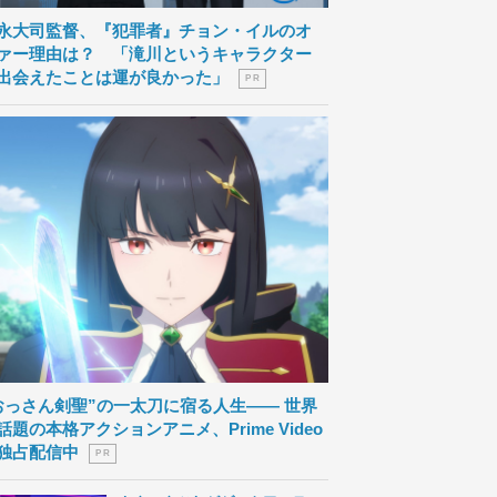
永大司監督、『犯罪者』チョン・イルのオ
ァー理由は？ 「滝川というキャラクター
出会えたことは運が良かった」
P R
おっさん剣聖”の一太刀に宿る人生―― 世界
話題の本格アクションアニメ、Prime Video
独占配信中
P R