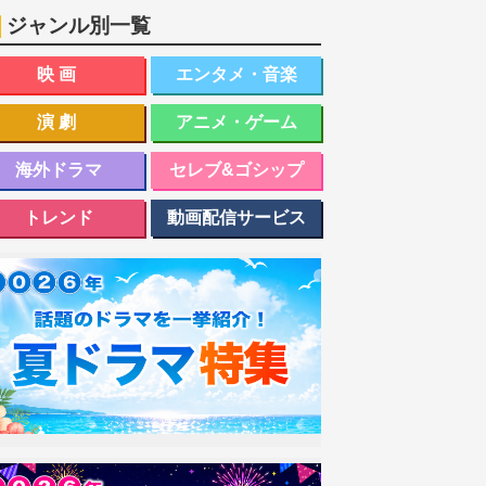
ジャンル別一覧
映画
エンタメ・音楽
演劇
アニメ・ゲーム
海外ドラマ
セレブ&ゴシップ
トレンド
動画配信サービス