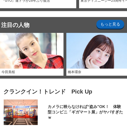
『GTO』連ドラが28年ぶり復活
東京ディズニーシー25周年イ
注目の人物
もっと見る
今田美桜
橋本環奈
クランクイン！トレンド Pick Up
カメラに映らなければ“盗み”OK！ 体験
型コンビニ「ギガマート展」がヤバすぎた
ｗ