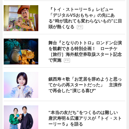
『トイ・ストーリー５』レビュー
「デジタルVSおもちゃ」の先にあ
る“時が流れても変わらないもの”に目
頭が熱くなる
P R
舞台『となりのトトロ』ロンドン公演
を観劇できる特別企画！ ローチケ
［旅行］海外航空券取扱スタート記念
で実施
P R
鎮西寿々歌「お芝居を辞めようと思っ
てからの再スタートだった」 主演作
で再会した“演じる喜び”
“本当の友だち”をつくるのは難しい
唐沢寿明＆広瀬アリスが『トイ・スト
ーリー５』を語る