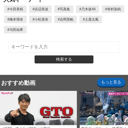
#
今田美桜
#
浜辺美波
#
写真集
#
乃木坂46
#
有村架純
#
橋本環奈
#
小松菜奈
#
吉岡里帆
#
土屋太鳳
#
与田祐希
検索する
おすすめ動画
もっと見る