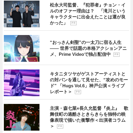
松永大司監督、『犯罪者』チョン・イ
ルのオファー理由は？ 「滝川という
キャラクターに出会えたことは運が良
かった」
P R
“おっさん剣聖”の一太刀に宿る人生
―― 世界で話題の本格アクションアニ
メ、Prime Videoで独占配信中
P R
キタニタツヤがゲストアーティストと
の対バンを通して見せた、“攻めのモー
ド” 「Hugs Vol.6」神戸公演＜ライブ
レポート＞
P R
主演・森七菜×長久允監督『炎上』 歌
舞伎町の過酷さときらきらを独特の映
像表現で描いた衝撃作＜出演者コラム
＞
P R