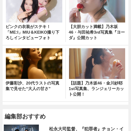
ピンクの衣装がステキ！
【大胆カット満載】乃木坂
「ME:I」MIU＆KEIKO撮り下
46・与田祐希3rd写真集『ヨー
ろしインタビューフォト
ダ』公開カット
伊藤彩沙、20代ラストの写真
【話題】乃木坂46・金川紗耶
集で見せた“大人の甘さ”
1st写真集、ランジェリーカッ
ト公開！
編集部おすすめ
松永大司監督、『犯罪者』チョン・イ