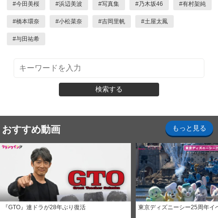
#
今田美桜
#
浜辺美波
#
写真集
#
乃木坂46
#
有村架純
#
橋本環奈
#
小松菜奈
#
吉岡里帆
#
土屋太鳳
#
与田祐希
検索する
おすすめ動画
もっと見る
『GTO』連ドラが28年ぶり復活
東京ディズニーシー25周年イ