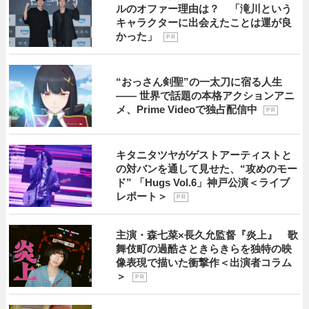
ルのオファー理由は？ 「滝川という
キャラクターに出会えたことは運が良
かった」
P R
“おっさん剣聖”の一太刀に宿る人生
―― 世界で話題の本格アクションアニ
メ、Prime Videoで独占配信中
P R
キタニタツヤがゲストアーティストと
の対バンを通して見せた、“攻めのモー
ド” 「Hugs Vol.6」神戸公演＜ライブ
レポート＞
P R
主演・森七菜×長久允監督『炎上』 歌
舞伎町の過酷さときらきらを独特の映
像表現で描いた衝撃作＜出演者コラム
＞
P R