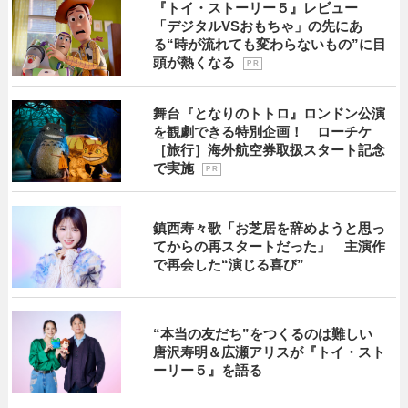
『トイ・ストーリー５』レビュー
「デジタルVSおもちゃ」の先にあ
る“時が流れても変わらないもの”に目
頭が熱くなる
P R
舞台『となりのトトロ』ロンドン公演
を観劇できる特別企画！ ローチケ
［旅行］海外航空券取扱スタート記念
で実施
P R
鎮西寿々歌「お芝居を辞めようと思っ
てからの再スタートだった」 主演作
で再会した“演じる喜び”
“本当の友だち”をつくるのは難しい
唐沢寿明＆広瀬アリスが『トイ・スト
ーリー５』を語る